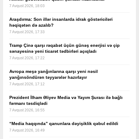
7 Avqust 2026, 18:03
Araşdırma: Son illər insanlarda idrak göstəriciləri
həqiqətən də azalıb?
7 Avqust 2026, 17:33
Tramp Çinə qarşı rəqabət üçün günəş enerjisi və çip
sənayesinə yeni ticarət tədbirləri açıqladı
7 Avqust 2026, 17:22
Avropa meşə yanğınlarına qarşı yeni nəsil
yanğınsöndürən təyyarələr hazırlayır
7 Avqust 2026, 17:12
Prezident İlham Əliyev Media və Yayım Şurası ilə bağlı
fərmanı təsdiqlədi
7 Avqust 2026, 16:55
“Media haqqında” qanunlara dəyişiklik qəbul edildi
7 Avqust 2026, 16:49