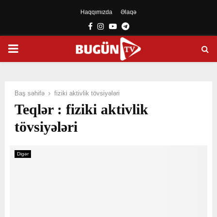
Haqqımızda
Əlaqə
Facebook
Instagram
Youtube
Telegram
PRIMARY
MENU
Baş səhifə
fiziki aktivlik tövsiyələri
Teqlər : fiziki aktivlik
tövsiyələri
Digər