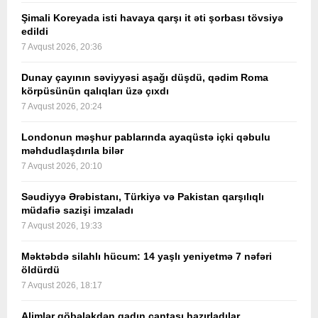
Şimali Koreyada isti havaya qarşı it əti şorbası tövsiyə
edildi
7 Avqust 2026, 20:36
Dunay çayının səviyyəsi aşağı düşdü, qədim Roma
körpüsünün qalıqları üzə çıxdı
7 Avqust 2026, 20:24
Londonun məşhur pablarında ayaqüstə içki qəbulu
məhdudlaşdırıla bilər
7 Avqust 2026, 20:10
Səudiyyə Ərəbistanı, Türkiyə və Pakistan qarşılıqlı
müdafiə sazişi imzaladı
7 Avqust 2026, 19:33
Məktəbdə silahlı hücum: 14 yaşlı yeniyetmə 7 nəfəri
öldürdü
7 Avqust 2026, 18:17
Alimlər göbələkdən qadın çantası hazırladılar