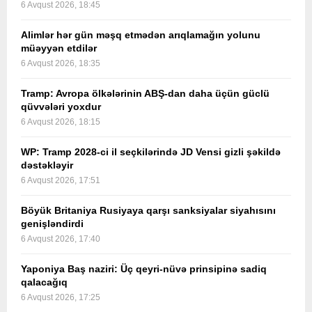
6 Avqust 2026, 18:45
Alimlər hər gün məşq etmədən arıqlamağın yolunu
müəyyən etdilər
6 Avqust 2026, 18:35
Tramp: Avropa ölkələrinin ABŞ-dan daha üçün güclü
qüvvələri yoxdur
6 Avqust 2026, 18:15
WP: Tramp 2028-ci il seçkilərində JD Vensi gizli şəkildə
dəstəkləyir
6 Avqust 2026, 17:51
Böyük Britaniya Rusiyaya qarşı sanksiyalar siyahısını
genişləndirdi
6 Avqust 2026, 17:40
Yaponiya Baş naziri: Üç qeyri-nüvə prinsipinə sadiq
qalacağıq
6 Avqust 2026, 17:25