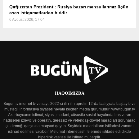
Qırğızıstan Prezidenti: Rusiya bazarı məhsullarımız üçün
əsas istiqamətlərdən biridir
6 Avqust 2026, 17:04
HAQQIMIZDA
Bugun.tv internet tv və saytı 2022-ci ilin ilin aprelin 12-də fəaliyyətə başlayıb və
müstəqil informasiya siyasəti həyata keçirən media qurumudur! www.bugun.tv
Azərbaycanın ictimai, siyasi, mədəni, xüsusilə sosial həyatında baş verən
hadisələri izləyiciyə operativ, qərəzsiz və vətəndaş-dövlət maraqları qorunaraq
çatdırmağı qarşısına məqsəd qoyub. Saytdakı materialların istifadəsi zamanı
istinad edilməsi vacibdir. Məlumat internet səhifələrində istifadə edildikdə
hiperlink vasitəsi ilə istinad mütləqdir.