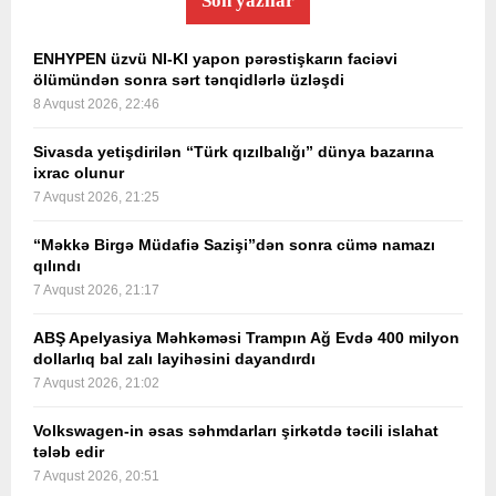
Son yazılar
ENHYPEN üzvü NI-KI yapon pərəstişkarın faciəvi
ölümündən sonra sərt tənqidlərlə üzləşdi
8 Avqust 2026, 22:46
Sivasda yetişdirilən “Türk qızılbalığı” dünya bazarına
ixrac olunur
7 Avqust 2026, 21:25
“Məkkə Birgə Müdafiə Sazişi”dən sonra cümə namazı
qılındı
7 Avqust 2026, 21:17
ABŞ Apelyasiya Məhkəməsi Trampın Ağ Evdə 400 milyon
dollarlıq bal zalı layihəsini dayandırdı
7 Avqust 2026, 21:02
Volkswagen-in əsas səhmdarları şirkətdə təcili islahat
tələb edir
7 Avqust 2026, 20:51