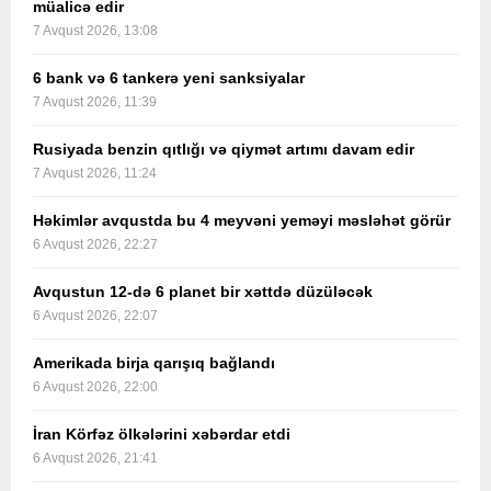
müalicə edir
7 Avqust 2026, 13:08
6 bank və 6 tankerə yeni sanksiyalar
7 Avqust 2026, 11:39
Rusiyada benzin qıtlığı və qiymət artımı davam edir
7 Avqust 2026, 11:24
Həkimlər avqustda bu 4 meyvəni yeməyi məsləhət görür
6 Avqust 2026, 22:27
Avqustun 12-də 6 planet bir xəttdə düzüləcək
6 Avqust 2026, 22:07
Amerikada birja qarışıq bağlandı
6 Avqust 2026, 22:00
İran Körfəz ölkələrini xəbərdar etdi
6 Avqust 2026, 21:41