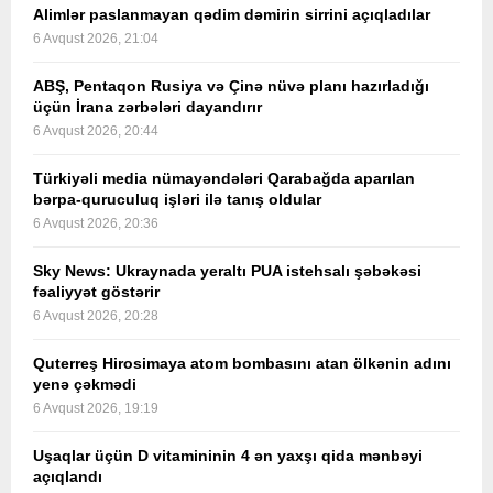
Alimlər paslanmayan qədim dəmirin sirrini açıqladılar
6 Avqust 2026, 21:04
ABŞ, Pentaqon Rusiya və Çinə nüvə planı hazırladığı
üçün İrana zərbələri dayandırır
6 Avqust 2026, 20:44
Türkiyəli media nümayəndələri Qarabağda aparılan
bərpa-quruculuq işləri ilə tanış oldular
6 Avqust 2026, 20:36
Sky News: Ukraynada yeraltı PUA istehsalı şəbəkəsi
fəaliyyət göstərir
6 Avqust 2026, 20:28
Quterreş Hirosimaya atom bombasını atan ölkənin adını
yenə çəkmədi
6 Avqust 2026, 19:19
Uşaqlar üçün D vitamininin 4 ən yaxşı qida mənbəyi
açıqlandı