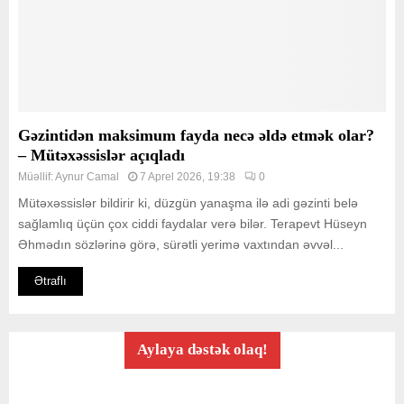
Gəzintidən maksimum fayda necə əldə etmək olar?
– Mütəxəssislər açıqladı
Müəllif:
Aynur Camal
7 Aprel 2026, 19:38
0
Mütəxəssislər bildirir ki, düzgün yanaşma ilə adi gəzinti belə
sağlamlıq üçün çox ciddi faydalar verə bilər. Terapevt Hüseyn
Əhmədın sözlərinə görə, sürətli yerimə vaxtından əvvəl...
Ətraflı
Aylaya dəstək olaq!