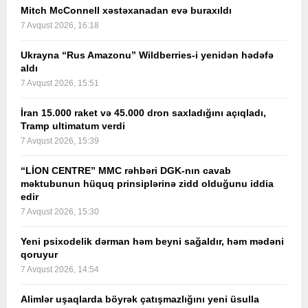
Mitch McConnell xəstəxanadan evə buraxıldı
7 Avqust 2026, 16:18
Ukrayna “Rus Amazonu” Wildberries-i yenidən hədəfə
aldı
7 Avqust 2026, 15:51
İran 15.000 raket və 45.000 dron saxladığını açıqladı,
Tramp ultimatum verdi
7 Avqust 2026, 15:39
“LİON CENTRE” MMC rəhbəri DGK-nın cavab
məktubunun hüquq prinsiplərinə zidd olduğunu iddia
edir
7 Avqust 2026, 15:30
Yeni psixodelik dərman həm beyni sağaldır, həm mədəni
qoruyur
7 Avqust 2026, 14:54
Alimlər uşaqlarda böyrək çatışmazlığını yeni üsulla