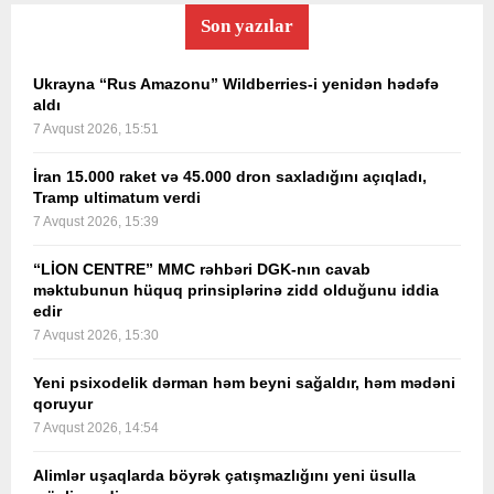
Son yazılar
Ukrayna “Rus Amazonu” Wildberries-i yenidən hədəfə
aldı
7 Avqust 2026, 15:51
İran 15.000 raket və 45.000 dron saxladığını açıqladı,
Tramp ultimatum verdi
7 Avqust 2026, 15:39
“LİON CENTRE” MMC rəhbəri DGK-nın cavab
məktubunun hüquq prinsiplərinə zidd olduğunu iddia
edir
7 Avqust 2026, 15:30
Yeni psixodelik dərman həm beyni sağaldır, həm mədəni
qoruyur
7 Avqust 2026, 14:54
Alimlər uşaqlarda böyrək çatışmazlığını yeni üsulla