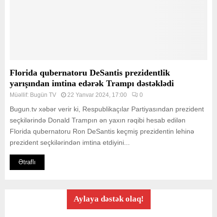
Florida qubernatoru DeSantis prezidentlik
yarışından imtina edərək Trampı dəstəklədi
Müəllif:
Bugün TV
22 Yanvar 2024, 17:00
0
Bugun.tv xəbər verir ki, Respublikaçılar Partiyasından prezident
seçkilərində Donald Trampın ən yaxın rəqibi hesab edilən
Florida qubernatoru Ron DeSantis keçmiş prezidentin lehinə
prezident seçkilərindən imtina etdiyini...
Ətraflı
Aylaya dəstək olaq!