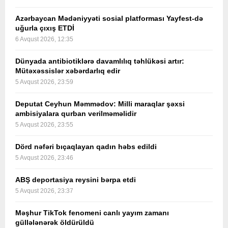
Azərbaycan Mədəniyyəti sosial platforması Yayfest-də
uğurla çıxış ETDİ
6 Avqust 2026, 12:35
Dünyada antibiotiklərə davamlılıq təhlükəsi artır:
Mütəxəssislər xəbərdarlıq edir
5 Avqust 2026, 23:59
Deputat Ceyhun Məmmədov: Milli maraqlar şəxsi
ambisiyalara qurban verilməməlidir
5 Avqust 2026, 23:55
Dörd nəfəri bıçaqlayan qadın həbs edildi
5 Avqust 2026, 23:46
ABŞ deportasiya reysini bərpa etdi
5 Avqust 2026, 23:37
Məşhur TikTok fenomeni canlı yayım zamanı
güllələnərək öldürüldü