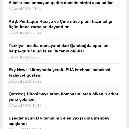
Alimlər paslanmayan qədim dəmirin sirrini açıqladılar
6 Avqust 2026, 21:04
ABŞ, Pentaqon Rusiya və Çinə nüvə planı hazırladığı
üçün İrana zərbələri dayandırır
6 Avqust 2026, 20:44
Türkiyəli media nümayəndələri Qarabağda aparılan
bərpa-quruculuq işləri ilə tanış oldular
6 Avqust 2026, 20:36
Sky News: Ukraynada yeraltı PUA istehsalı şəbəkəsi
fəaliyyət göstərir
6 Avqust 2026, 20:28
Quterreş Hirosimaya atom bombasını atan ölkənin adını
yenə çəkmədi
6 Avqust 2026, 19:19
Uşaqlar üçün D vitamininin 4 ən yaxşı qida mənbəyi
açıqlandı