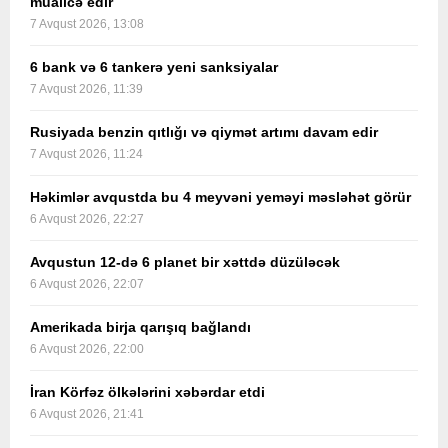
müalicə edir
7 Avqust 2026, 13:08
6 bank və 6 tankerə yeni sanksiyalar
7 Avqust 2026, 11:39
Rusiyada benzin qıtlığı və qiymət artımı davam edir
7 Avqust 2026, 11:24
Həkimlər avqustda bu 4 meyvəni yeməyi məsləhət görür
6 Avqust 2026, 22:27
Avqustun 12-də 6 planet bir xəttdə düzüləcək
6 Avqust 2026, 22:07
Amerikada birja qarışıq bağlandı
6 Avqust 2026, 22:00
İran Körfəz ölkələrini xəbərdar etdi
6 Avqust 2026, 21:41