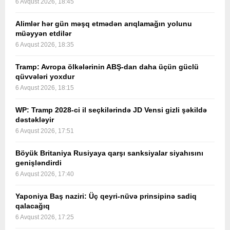
6 Avqust 2026, 18:45
Alimlər hər gün məşq etmədən arıqlamağın yolunu
müəyyən etdilər
6 Avqust 2026, 18:35
Tramp: Avropa ölkələrinin ABŞ-dan daha üçün güclü
qüvvələri yoxdur
6 Avqust 2026, 18:15
WP: Tramp 2028-ci il seçkilərində JD Vensi gizli şəkildə
dəstəkləyir
6 Avqust 2026, 17:51
Böyük Britaniya Rusiyaya qarşı sanksiyalar siyahısını
genişləndirdi
6 Avqust 2026, 17:40
Yaponiya Baş naziri: Üç qeyri-nüvə prinsipinə sadiq
qalacağıq
6 Avqust 2026, 17:25