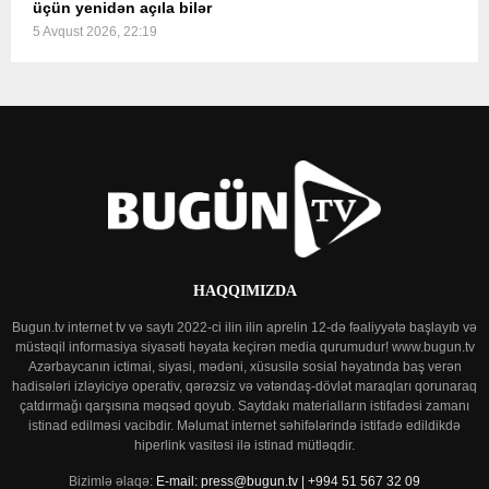
üçün yenidən açıla bilər
5 Avqust 2026, 22:19
HAQQIMIZDA
Bugun.tv internet tv və saytı 2022-ci ilin ilin aprelin 12-də fəaliyyətə başlayıb və
müstəqil informasiya siyasəti həyata keçirən media qurumudur! www.bugun.tv
Azərbaycanın ictimai, siyasi, mədəni, xüsusilə sosial həyatında baş verən
hadisələri izləyiciyə operativ, qərəzsiz və vətəndaş-dövlət maraqları qorunaraq
çatdırmağı qarşısına məqsəd qoyub. Saytdakı materialların istifadəsi zamanı
istinad edilməsi vacibdir. Məlumat internet səhifələrində istifadə edildikdə
hiperlink vasitəsi ilə istinad mütləqdir.
Bizimlə əlaqə:
E-mail: press@bugun.tv | +994 51 567 32 09