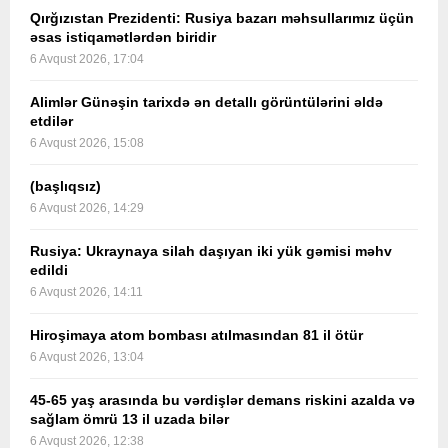
Qırğızıstan Prezidenti: Rusiya bazarı məhsullarımız üçün
əsas istiqamətlərdən biridir
6 Avqust 2026, 17:04
Alimlər Günəşin tarixdə ən detallı görüntülərini əldə
etdilər
6 Avqust 2026, 15:08
(başlıqsız)
6 Avqust 2026, 14:29
Rusiya: Ukraynaya silah daşıyan iki yük gəmisi məhv
edildi
6 Avqust 2026, 14:11
Hiroşimaya atom bombası atılmasından 81 il ötür
6 Avqust 2026, 13:04
45-65 yaş arasında bu vərdişlər demans riskini azalda və
sağlam ömrü 13 il uzada bilər
6 Avqust 2026, 12:38