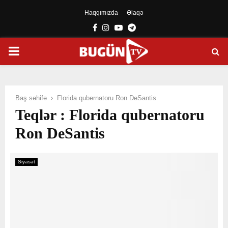
Haqqımızda
Əlaqə
Facebook
Instagram
Youtube
Telegram
PRIMARY
MENU
Baş səhifə
Florida qubernatoru Ron DeSantis
Teqlər : Florida qubernatoru
Ron DeSantis
Siyasət