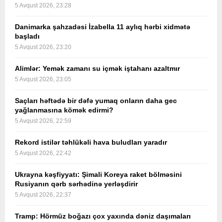
5 Avqust 2026, 23:28
Danimarka şahzadəsi İzabella 11 aylıq hərbi xidmətə
başladı
5 Avqust 2026, 23:20
Alimlər: Yemək zamanı su içmək iştahanı azaltmır
5 Avqust 2026, 23:05
Saçları həftədə bir dəfə yumaq onların daha gec
yağlanmasına kömək edirmi?
5 Avqust 2026, 22:59
Rekord istilər təhlükəli hava buludları yaradır
5 Avqust 2026, 22:42
Ukrayna kəşfiyyatı: Şimali Koreya raket bölməsini
Rusiyanın qərb sərhədinə yerləşdirir
5 Avqust 2026, 22:37
Tramp: Hörmüz boğazı çox yaxında dəniz daşımaları