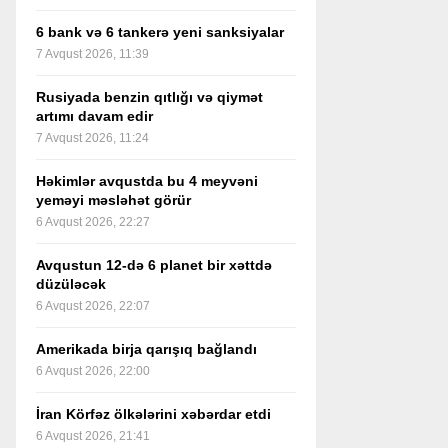
6 bank və 6 tankerə yeni sanksiyalar
7 Avqust 2026, 11:39
Rusiyada benzin qıtlığı və qiymət
artımı davam edir
7 Avqust 2026, 11:24
Həkimlər avqustda bu 4 meyvəni
yeməyi məsləhət görür
6 Avqust 2026, 22:27
Avqustun 12-də 6 planet bir xəttdə
düzüləcək
6 Avqust 2026, 22:07
Amerikada birja qarışıq bağlandı
6 Avqust 2026, 22:00
İran Körfəz ölkələrini xəbərdar etdi
6 Avqust 2026, 21:41