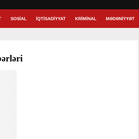
T
SOSIAL
İQTISADIYYAT
KRIMINAL
MƏDƏNIYYƏT
ərləri