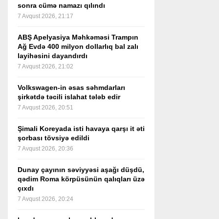
sonra cümə namazı qılındı
7 Avqust 2026, 21:17
ABŞ Apelyasiya Məhkəməsi Trampın
Ağ Evdə 400 milyon dollarlıq bal zalı
layihəsini dayandırdı
7 Avqust 2026, 21:02
Volkswagen-in əsas səhmdarları
şirkətdə təcili islahat tələb edir
7 Avqust 2026, 20:51
Şimali Koreyada isti havaya qarşı it əti
şorbası tövsiyə edildi
7 Avqust 2026, 20:36
Dunay çayının səviyyəsi aşağı düşdü,
qədim Roma körpüsünün qalıqları üzə
çıxdı
7 Avqust 2026, 20:24