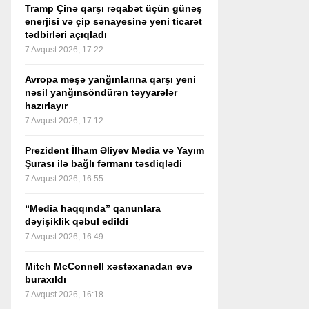
Tramp Çinə qarşı rəqabət üçün günəş
enerjisi və çip sənayesinə yeni ticarət
tədbirləri açıqladı
7 Avqust 2026, 17:22
Avropa meşə yanğınlarına qarşı yeni
nəsil yanğınsöndürən təyyarələr
hazırlayır
7 Avqust 2026, 17:12
Prezident İlham Əliyev Media və Yayım
Şurası ilə bağlı fərmanı təsdiqlədi
7 Avqust 2026, 16:55
“Media haqqında” qanunlara
dəyişiklik qəbul edildi
7 Avqust 2026, 16:49
Mitch McConnell xəstəxanadan evə
buraxıldı
7 Avqust 2026, 16:18