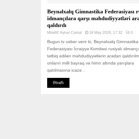
Beynəlxalq Gimnastika Federasiyası ru
idmançılara qarşı məhdudiyyətləri ar
qaldırdı
Müəllif:
Aynur Camal
18 May 2026, 17:32
0
Bugun.tv xəbər verir ki, Beynəlxalq Gimnastika
Federasiyası İcraiyyə Komitəsi rusiyalı idmançı
tətbiq edilən məhdudiyyətlərin aradan qaldırıl
onların milli bayraq və himn altında yarışlara
qatılmasına icazə...
Ətraflı