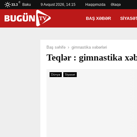
C
Baku
9 Avqust 2026, 14:15
Haqqımızda
Əlaqə
33.3
BAŞ XƏBƏR
SIYASƏ
Baş səhifə
gimnastika xəbərləri
Teqlər : gimnastika xəb
Dünya
Siyasət