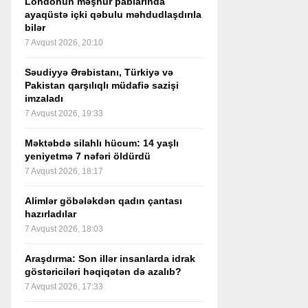
Londonun məşhur pablarında
ayaqüstə içki qəbulu məhdudlaşdırıla
bilər
7 Avqust 2026, 20:10
Səudiyyə Ərəbistanı, Türkiyə və
Pakistan qarşılıqlı müdafiə sazişi
imzaladı
7 Avqust 2026, 19:33
Məktəbdə silahlı hücum: 14 yaşlı
yeniyetmə 7 nəfəri öldürdü
7 Avqust 2026, 18:17
Alimlər göbələkdən qadın çantası
hazırladılar
7 Avqust 2026, 18:03
Araşdırma: Son illər insanlarda idrak
göstəriciləri həqiqətən də azalıb?
7 Avqust 2026, 17:33