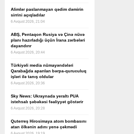
Alimlər paslanmayan qədim dəmirin
sirrini açıqladılar
6 Avqust 2026, 21:04
ABŞ, Pentaqon Rusiya və Çinə nüvə
planı hazırladığı üçün İrana zərbələri
dayandırır
6 Avqust 2026, 20:44
Türkiyəli media nümayəndələri
Qarabağda aparılan bərpa-quruculuq
işləri ilə tanış oldular
6 Avqust 2026, 20:36
Sky News: Ukraynada yeraltı PUA
istehsalı şəbəkəsi fəaliyyət göstərir
6 Avqust 2026, 20:28
Quterreş Hirosimaya atom bombasını
atan ölkənin adını yenə çəkmədi
6 Avqust 2026, 19:19