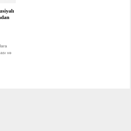
siyalı
adan
lara
ması və