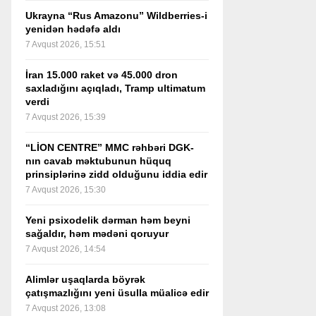
Ukrayna “Rus Amazonu” Wildberries-i
yenidən hədəfə aldı
7 Avqust 2026, 15:51
İran 15.000 raket və 45.000 dron
saxladığını açıqladı, Tramp ultimatum
verdi
7 Avqust 2026, 15:39
“LİON CENTRE” MMC rəhbəri DGK-
nın cavab məktubunun hüquq
prinsiplərinə zidd olduğunu iddia edir
7 Avqust 2026, 15:30
Yeni psixodelik dərman həm beyni
sağaldır, həm mədəni qoruyur
7 Avqust 2026, 14:54
Alimlər uşaqlarda böyrək
çatışmazlığını yeni üsulla müalicə edir
7 Avqust 2026, 13:08