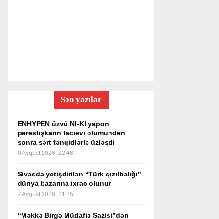
Son yazılar
ENHYPEN üzvü NI-KI yapon
pərəstişkarın faciəvi ölümündən
sonra sərt tənqidlərlə üzləşdi
8 Avqust 2026, 22:46
Sivasda yetişdirilən “Türk qızılbalığı”
dünya bazarına ixrac olunur
7 Avqust 2026, 21:25
“Məkkə Birgə Müdafiə Sazişi”dən