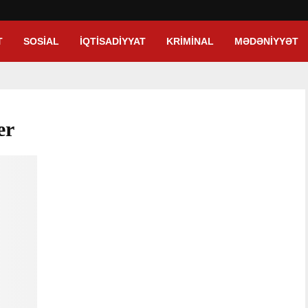
T
SOSIAL
İQTISADIYYAT
KRIMINAL
MƏDƏNIYYƏT
er