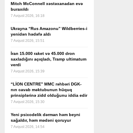
Mitch McConnell xəstəxanadan evə
buraxıldı
7 Avqust 2026, 16:18
Ukrayna “Rus Amazonu” Wildberries-i
yenidən hədəfə aldı
7 Avqust 2026, 15:51
İran 15.000 raket və 45.000 dron
saxladığını açıqladı, Tramp ultimatum
verdi
7 Avqust 2026, 15:39
“LİON CENTRE” MMC rəhbəri DGK-
nın cavab məktubunun hüquq
prinsiplərinə zidd olduğunu iddia edir
7 Avqust 2026, 15:30
Yeni psixodelik dərman həm beyni
sağaldır, həm mədəni qoruyur
7 Avqust 2026, 14:54