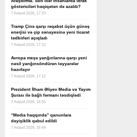
Araşdırma: Son illər insanlarda idrak
göstəriciləri həqiqətən də azalıb?
7 Avqust 2026, 17:33
Tramp Çinə qarşı rəqabət üçün günəş
enerjisi və çip sənayesinə yeni ticarət
tədbirləri açıqladı
7 Avqust 2026, 17:22
Avropa meşə yanğınlarına qarşı yeni
nəsil yanğınsöndürən təyyarələr
hazırlayır
7 Avqust 2026, 17:12
Prezident İlham Əliyev Media və Yayım
Şurası ilə bağlı fərmanı təsdiqlədi
7 Avqust 2026, 16:55
“Media haqqında” qanunlara
dəyişiklik qəbul edildi
7 Avqust 2026, 16:49