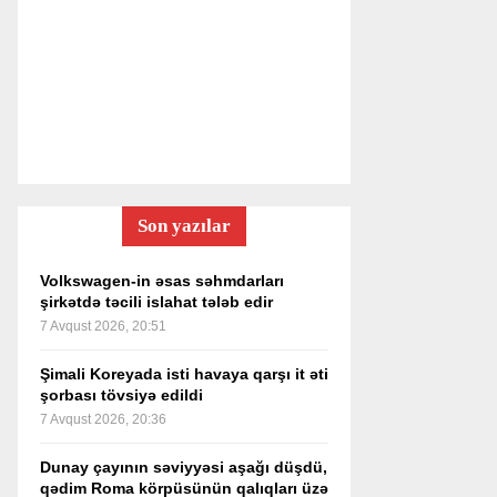
Son yazılar
Volkswagen-in əsas səhmdarları
şirkətdə təcili islahat tələb edir
7 Avqust 2026, 20:51
Şimali Koreyada isti havaya qarşı it əti
şorbası tövsiyə edildi
7 Avqust 2026, 20:36
Dunay çayının səviyyəsi aşağı düşdü,
qədim Roma körpüsünün qalıqları üzə