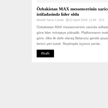
Özbəkistan MAX messencerinin xaric
istifadəsində lider oldu
Müəllif:
Aynur Camal
22 Aprel 2026, 12:06
0
Özbəkistan MAX messencerinin xaricdə istifad
görə lider mövqeyə yüksəlib. Platformanın mə
görə, ölkə ilk dəfə olaraq Belarusu geridə qoy
birinci yeri tutub. Reytinqdə üçüncü yerdə...
Ətraflı