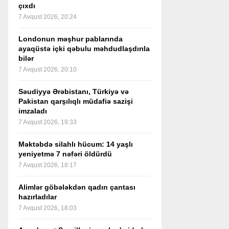
çıxdı
7 Avqust 2026, 20:24
Londonun məşhur pablarında
ayaqüstə içki qəbulu məhdudlaşdırıla
bilər
7 Avqust 2026, 20:10
Səudiyyə Ərəbistanı, Türkiyə və
Pakistan qarşılıqlı müdafiə sazişi
imzaladı
7 Avqust 2026, 19:33
Məktəbdə silahlı hücum: 14 yaşlı
yeniyetmə 7 nəfəri öldürdü
7 Avqust 2026, 18:17
Alimlər göbələkdən qadın çantası
hazırladılar
7 Avqust 2026, 18:03