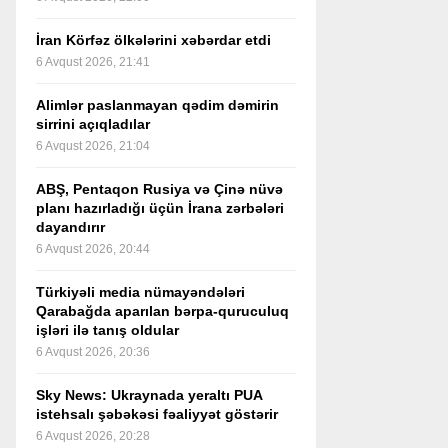
İran Körfəz ölkələrini xəbərdar etdi
6 Avqust 2026, 21:41
Alimlər paslanmayan qədim dəmirin
sirrini açıqladılar
6 Avqust 2026, 21:04
ABŞ, Pentaqon Rusiya və Çinə nüvə
planı hazırladığı üçün İrana zərbələri
dayandırır
6 Avqust 2026, 20:44
Türkiyəli media nümayəndələri
Qarabağda aparılan bərpa-quruculuq
işləri ilə tanış oldular
6 Avqust 2026, 20:36
Sky News: Ukraynada yeraltı PUA
istehsalı şəbəkəsi fəaliyyət göstərir
6 Avqust 2026, 20:28