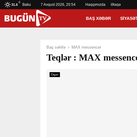
C
Baku
7 Avqust 2026, 20:54
Haqqımızda
Əlaqə
31.6
BAŞ XƏBƏR
SIYASƏ
Baş səhifə
MAX messencer
Teqlər : MAX messenc
Digər