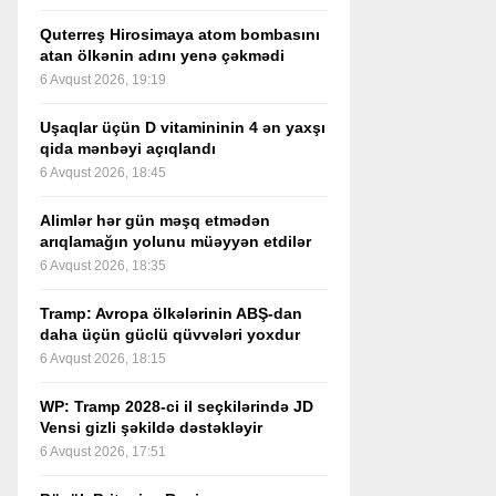
Quterreş Hirosimaya atom bombasını
atan ölkənin adını yenə çəkmədi
6 Avqust 2026, 19:19
Uşaqlar üçün D vitamininin 4 ən yaxşı
qida mənbəyi açıqlandı
6 Avqust 2026, 18:45
Alimlər hər gün məşq etmədən
arıqlamağın yolunu müəyyən etdilər
6 Avqust 2026, 18:35
Tramp: Avropa ölkələrinin ABŞ-dan
daha üçün güclü qüvvələri yoxdur
6 Avqust 2026, 18:15
WP: Tramp 2028-ci il seçkilərində JD
Vensi gizli şəkildə dəstəkləyir
6 Avqust 2026, 17:51