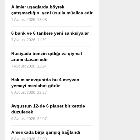
Alimlər uşaqlarda böyrək
çatışmazlığını yeni üsulla müalicə edir
7 Avqust 2026, 13:08
6 bank və 6 tankerə yeni sanksiyalar
7 Avqust 2026, 11:39
Rusiyada benzin qıtlığı və qiymət
artımı davam edir
7 Avqust 2026, 11:24
Həkimlər avqustda bu 4 meyvəni
yeməyi məsləhət görür
6 Avqust 2026, 22:27
Avqustun 12-də 6 planet bir xəttdə
düzüləcək
6 Avqust 2026, 22:07
Amerikada birja qarışıq bağlandı
6 Avqust 2026, 22:00