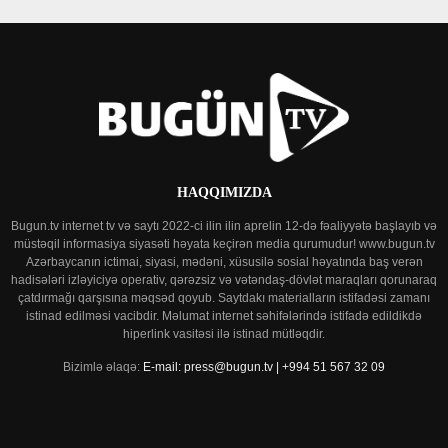
HAQQIMIZDA
Bugun.tv internet tv və saytı 2022-ci ilin ilin aprelin 12-də fəaliyyətə başlayıb və
müstəqil informasiya siyasəti həyata keçirən media qurumudur! www.bugun.tv
Azərbaycanın ictimai, siyasi, mədəni, xüsusilə sosial həyatında baş verən
hadisələri izləyiciyə operativ, qərəzsiz və vətəndaş-dövlət maraqları qorunaraq
çatdırmağı qarşısına məqsəd qoyub. Saytdakı materialların istifadəsi zamanı
istinad edilməsi vacibdir. Məlumat internet səhifələrində istifadə edildikdə
hiperlink vasitəsi ilə istinad mütləqdir.
Bizimlə əlaqə:
E-mail: press@bugun.tv | +994 51 567 32 09