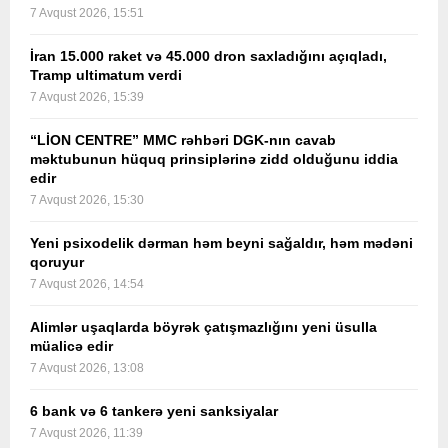
7 Avqust 2026, 15:51
İran 15.000 raket və 45.000 dron saxladığını açıqladı,
Tramp ultimatum verdi
7 Avqust 2026, 15:39
“LİON CENTRE” MMC rəhbəri DGK-nın cavab
məktubunun hüquq prinsiplərinə zidd olduğunu iddia
edir
7 Avqust 2026, 15:30
Yeni psixodelik dərman həm beyni sağaldır, həm mədəni
qoruyur
7 Avqust 2026, 14:54
Alimlər uşaqlarda böyrək çatışmazlığını yeni üsulla
müalicə edir
7 Avqust 2026, 13:08
6 bank və 6 tankerə yeni sanksiyalar
7 Avqust 2026, 11:39