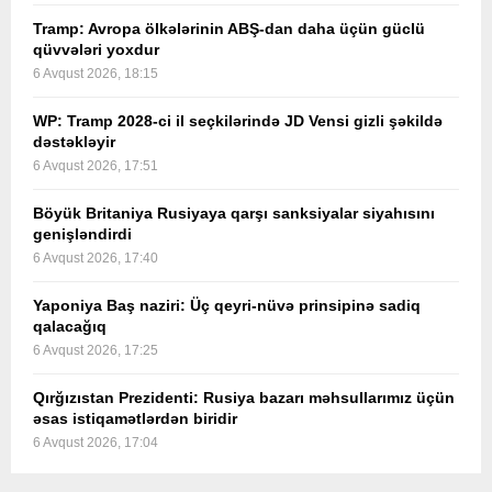
Tramp: Avropa ölkələrinin ABŞ-dan daha üçün güclü
qüvvələri yoxdur
6 Avqust 2026, 18:15
WP: Tramp 2028-ci il seçkilərində JD Vensi gizli şəkildə
dəstəkləyir
6 Avqust 2026, 17:51
Böyük Britaniya Rusiyaya qarşı sanksiyalar siyahısını
genişləndirdi
6 Avqust 2026, 17:40
Yaponiya Baş naziri: Üç qeyri-nüvə prinsipinə sadiq
qalacağıq
6 Avqust 2026, 17:25
Qırğızıstan Prezidenti: Rusiya bazarı məhsullarımız üçün
əsas istiqamətlərdən biridir
6 Avqust 2026, 17:04