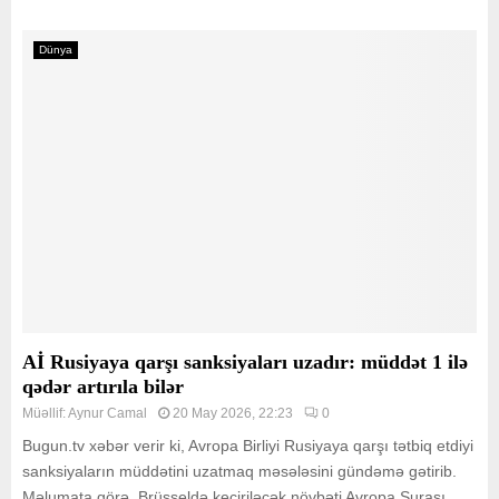
Dünya
Aİ Rusiyaya qarşı sanksiyaları uzadır: müddət 1 ilə
qədər artırıla bilər
Müəllif:
Aynur Camal
20 May 2026, 22:23
0
Bugun.tv xəbər verir ki, Avropa Birliyi Rusiyaya qarşı tətbiq etdiyi
sanksiyaların müddətini uzatmaq məsələsini gündəmə gətirib.
Məlumata görə, Brüsseldə keçiriləcək növbəti Avropa Şurası