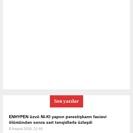
Son yazılar
ENHYPEN üzvü NI-KI yapon pərəstişkarın faciəvi
ölümündən sonra sərt tənqidlərlə üzləşdi
8 Avqust 2026, 22:46