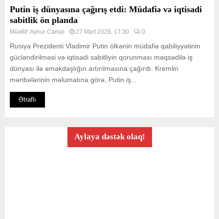
Putin iş dünyasına çağırış etdi: Müdafiə və iqtisadi
sabitlik ön planda
Müəllif:
Aynur Camal
27 Mart 2026, 17:30
0
Rusiya Prezidenti Vladimir Putin ölkənin müdafiə qabiliyyətinin
gücləndirilməsi və iqtisadi sabitliyin qorunması məqsədilə iş
dünyası ilə əməkdaşlığın artırılmasına çağırıb. Kremlin
mənbələrinin məlumatına görə, Putin iş...
Ətraflı
Aylaya dəstək olaq!