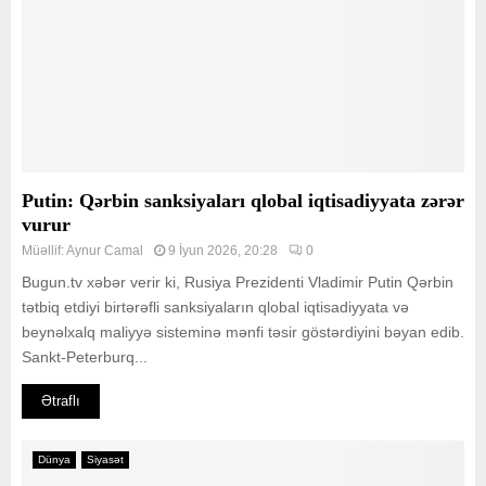
Putin: Qərbin sanksiyaları qlobal iqtisadiyyata zərər
vurur
Müəllif:
Aynur Camal
9 İyun 2026, 20:28
0
Bugun.tv xəbər verir ki, Rusiya Prezidenti Vladimir Putin Qərbin
tətbiq etdiyi birtərəfli sanksiyaların qlobal iqtisadiyyata və
beynəlxalq maliyyə sisteminə mənfi təsir göstərdiyini bəyan edib.
Sankt-Peterburq...
Ətraflı
Dünya
Siyasət