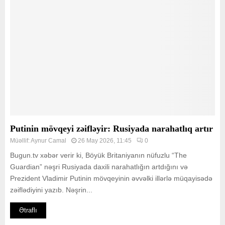
Putinin mövqeyi zəifləyir: Rusiyada narahatlıq artır
Müəllif:
Aynur Camal
26 May 2026, 11:45
0
Bugun.tv xəbər verir ki, Böyük Britaniyanın nüfuzlu “The
Guardian” nəşri Rusiyada daxili narahatlığın artdığını və
Prezident Vladimir Putinin mövqeyinin əvvəlki illərlə müqayisədə
zəiflədiyini yazıb. Nəşrin...
Ətraflı