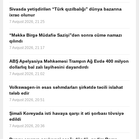
Sivasda yetişdirilən “Türk qızılbalığı” dünya bazarına
ixrac olunur
7 Avqust 2026, 21:25
“Məkkə Birgə Müdafiə Sazişi”dən sonra cümə namazı
qılındı
7 Avqust 2026, 21:17
ABŞ Apelyasiya Məhkəməsi Trampın Ağ Evdə 400 milyon
dollarlıq bal zalı layihəsini dayandırdı
7 Avqust 2026, 21:02
Volkswagen-in əsas səhmdarları şirkətdə təcili islahat
tələb edir
7 Avqust 2026, 20:51
Şimali Koreyada isti havaya qarşı it əti şorbası tövsiyə
edildi
7 Avqust 2026, 20:36