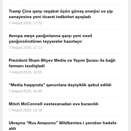
Tramp Çinə qarşı rəqabət üçün günəş enerjisi və çip
sənayesinə yeni ticarət tədbirləri açıqladı
7 Avqust 2026, 17:22
Avropa meşə yanğınlarına qarşı yeni nəsil
yanğınsöndürən təyyarələr hazırlayır
7 Avqust 2026, 17:12
Prezident İlham Əliyev Media və Yayım Şurası ilə bağlı
fərmanı təsdiqlədi
7 Avqust 2026, 16:55
“Media haqqında” qanunlara dəyişiklik qəbul edildi
7 Avqust 2026, 16:49
Mitch McConnell xəstəxanadan evə buraxıldı
7 Avqust 2026, 16:18
Ukrayna “Rus Amazonu” Wildberries-i yenidən hədəfə
aldı