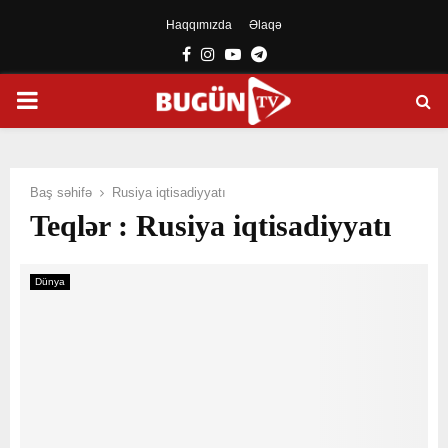
Haqqımızda
Əlaqə
Facebook
Instagram
Youtube
Telegram
PRIMARY
MENU
Baş səhifə
Rusiya iqtisadiyyatı
Teqlər : Rusiya iqtisadiyyatı
Dünya