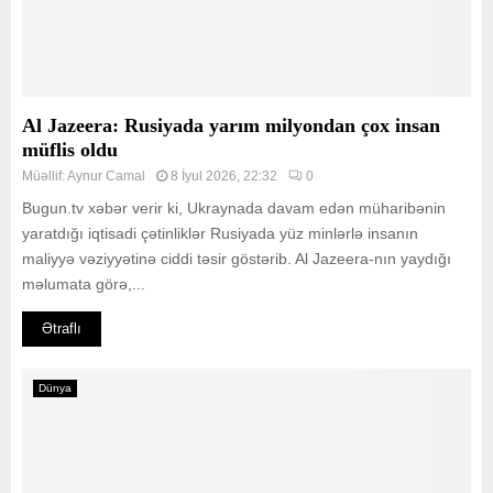
Al Jazeera: Rusiyada yarım milyondan çox insan
müflis oldu
Müəllif:
Aynur Camal
8 İyul 2026, 22:32
0
Bugun.tv xəbər verir ki, Ukraynada davam edən müharibənin
yaratdığı iqtisadi çətinliklər Rusiyada yüz minlərlə insanın
maliyyə vəziyyətinə ciddi təsir göstərib. Al Jazeera-nın yaydığı
məlumata görə,...
Ətraflı
Dünya