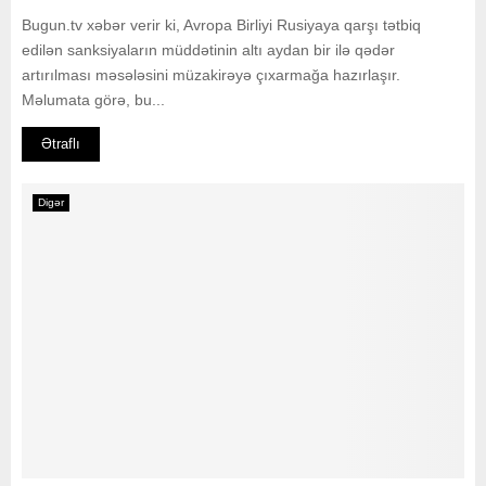
Bugun.tv xəbər verir ki, Avropa Birliyi Rusiyaya qarşı tətbiq
edilən sanksiyaların müddətinin altı aydan bir ilə qədər
artırılması məsələsini müzakirəyə çıxarmağa hazırlaşır.
Məlumata görə, bu...
Ətraflı
Digər