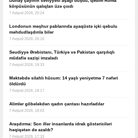
Dunay çayının səviyyəsi aşağı düşdü, qədim Roma
körpüsünün qalıqları üzə çıxdı
7 Avqust 2026, 20:24
Londonun məşhur pablarında ayaqüstə içki qəbulu
məhdudlaşdırıla bilər
7 Avqust 2026, 20:10
Səudiyyə Ərəbistanı, Türkiyə və Pakistan qarşılıqlı
müdafiə sazişi imzaladı
7 Avqust 2026, 19:33
Məktəbdə silahlı hücum: 14 yaşlı yeniyetmə 7 nəfəri
öldürdü
7 Avqust 2026, 18:17
Alimlər göbələkdən qadın çantası hazırladılar
7 Avqust 2026, 18:03
Araşdırma: Son illər insanlarda idrak göstəriciləri
həqiqətən də azalıb?
7 Avqust 2026, 17:33