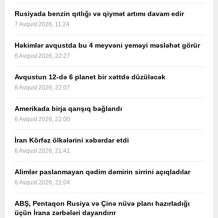
Rusiyada benzin qıtlığı və qiymət artımı davam edir
7 Avqust 2026, 11:24
Həkimlər avqustda bu 4 meyvəni yeməyi məsləhət görür
6 Avqust 2026, 22:27
Avqustun 12-də 6 planet bir xəttdə düzüləcək
6 Avqust 2026, 22:07
Amerikada birja qarışıq bağlandı
6 Avqust 2026, 22:00
İran Körfəz ölkələrini xəbərdar etdi
6 Avqust 2026, 21:41
Alimlər paslanmayan qədim dəmirin sirrini açıqladılar
6 Avqust 2026, 21:04
ABŞ, Pentaqon Rusiya və Çinə nüvə planı hazırladığı
üçün İrana zərbələri dayandırır