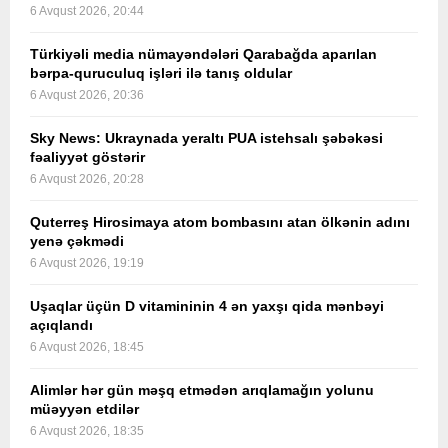
6 Avqust 2026, 20:44
Türkiyəli media nümayəndələri Qarabağda aparılan
bərpa-quruculuq işləri ilə tanış oldular
6 Avqust 2026, 20:36
Sky News: Ukraynada yeraltı PUA istehsalı şəbəkəsi
fəaliyyət göstərir
6 Avqust 2026, 20:28
Quterreş Hirosimaya atom bombasını atan ölkənin adını
yenə çəkmədi
6 Avqust 2026, 19:19
Uşaqlar üçün D vitamininin 4 ən yaxşı qida mənbəyi
açıqlandı
6 Avqust 2026, 18:45
Alimlər hər gün məşq etmədən arıqlamağın yolunu
müəyyən etdilər
6 Avqust 2026, 18:35