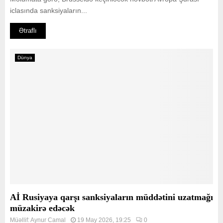
iclasında sanksiyaların...
Ətraflı
Dünya
Aİ Rusiyaya qarşı sanksiyaların müddətini uzatmağı
müzakirə edəcək
Müəllif:
Aynur Camal
19 May 2026, 19:25
0