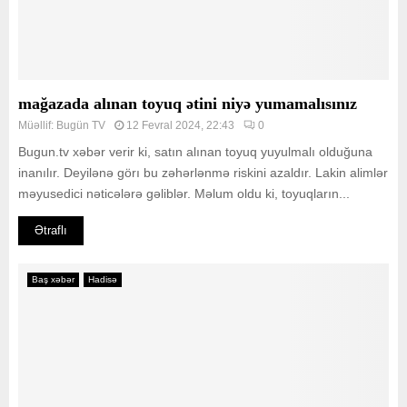
mağazada alınan toyuq ətini niyə yumamalısınız
Müəllif:
Bugün TV
12 Fevral 2024, 22:43
0
Bugun.tv xəbər verir ki, satın alınan toyuq yuyulmalı olduğuna
inanılır. Deyilənə görı bu zəhərlənmə riskini azaldır. Lakin alimlər
məyusedici nəticələrə gəliblər. Məlum oldu ki, toyuqların...
Ətraflı
Baş xəbər
Hadisə