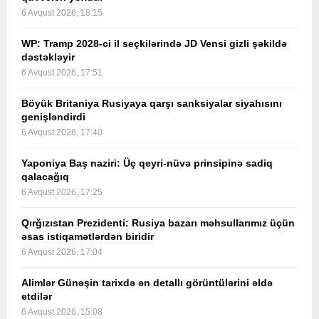
6 Avqust 2026, 18:15
WP: Tramp 2028-ci il seçkilərində JD Vensi gizli şəkildə
dəstəkləyir
6 Avqust 2026, 17:51
Böyük Britaniya Rusiyaya qarşı sanksiyalar siyahısını
genişləndirdi
6 Avqust 2026, 17:40
Yaponiya Baş naziri: Üç qeyri-nüvə prinsipinə sadiq
qalacağıq
6 Avqust 2026, 17:25
Qırğızıstan Prezidenti: Rusiya bazarı məhsullarımız üçün
əsas istiqamətlərdən biridir
6 Avqust 2026, 17:04
Alimlər Günəşin tarixdə ən detallı görüntülərini əldə
etdilər
6 Avqust 2026, 15:08