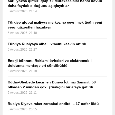
Sarı, yoxsa qırmızı qarpız? Mütəxəssislər hansı növün
daha faydalı olduğunu açıqlayıblar
5 Avqust 2026, 21:54
Türkiyə qlobal maliyyə mərkəzinə çevrilmək üçün yeni
vergi güzəştləri hazırlayır
5 Avqust 2026, 21:40
Türkiyə Rusiyaya albalı ixracını kəskin artırdı
5 Avqust 2026, 21:27
Enerji böhranı: Reklam lövhələri və elektromobil
doldurma məntəqələri söndürüldü
5 Avqust 2026, 21:18
Əddis-Əbəbədə keçirilən Dünya İctimai Sammiti 50
ölkədən 2 mindən çox iştirakçını bir araya gətirdi
5 Avqust 2026, 21:11
Rusiya Kiyevə raket zərbələri endirdi – 17 nəfər öldü
5 Avqust 2026, 20:55