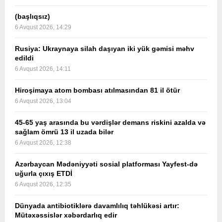
(başlıqsız)
6 Avqust 2026, 14:29
Rusiya: Ukraynaya silah daşıyan iki yük gəmisi məhv
edildi
6 Avqust 2026, 14:11
Hiroşimaya atom bombası atılmasından 81 il ötür
6 Avqust 2026, 13:04
45-65 yaş arasında bu vərdişlər demans riskini azalda və
sağlam ömrü 13 il uzada bilər
6 Avqust 2026, 12:38
Azərbaycan Mədəniyyəti sosial platforması Yayfest-də
uğurla çıxış ETDİ
6 Avqust 2026, 12:35
Dünyada antibiotiklərə davamlılıq təhlükəsi artır:
Mütəxəssislər xəbərdarlıq edir