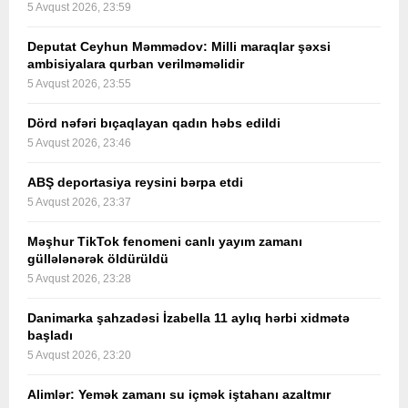
5 Avqust 2026, 23:59
Deputat Ceyhun Məmmədov: Milli maraqlar şəxsi
ambisiyalara qurban verilməməlidir
5 Avqust 2026, 23:55
Dörd nəfəri bıçaqlayan qadın həbs edildi
5 Avqust 2026, 23:46
ABŞ deportasiya reysini bərpa etdi
5 Avqust 2026, 23:37
Məşhur TikTok fenomeni canlı yayım zamanı
güllələnərək öldürüldü
5 Avqust 2026, 23:28
Danimarka şahzadəsi İzabella 11 aylıq hərbi xidmətə
başladı
5 Avqust 2026, 23:20
Alimlər: Yemək zamanı su içmək iştahanı azaltmır