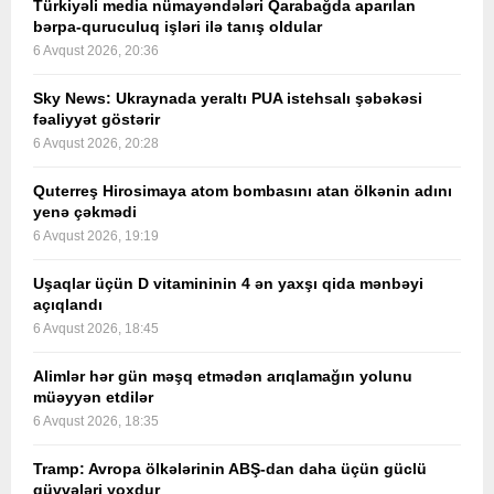
Türkiyəli media nümayəndələri Qarabağda aparılan
bərpa-quruculuq işləri ilə tanış oldular
6 Avqust 2026, 20:36
Sky News: Ukraynada yeraltı PUA istehsalı şəbəkəsi
fəaliyyət göstərir
6 Avqust 2026, 20:28
Quterreş Hirosimaya atom bombasını atan ölkənin adını
yenə çəkmədi
6 Avqust 2026, 19:19
Uşaqlar üçün D vitamininin 4 ən yaxşı qida mənbəyi
açıqlandı
6 Avqust 2026, 18:45
Alimlər hər gün məşq etmədən arıqlamağın yolunu
müəyyən etdilər
6 Avqust 2026, 18:35
Tramp: Avropa ölkələrinin ABŞ-dan daha üçün güclü
qüvvələri yoxdur