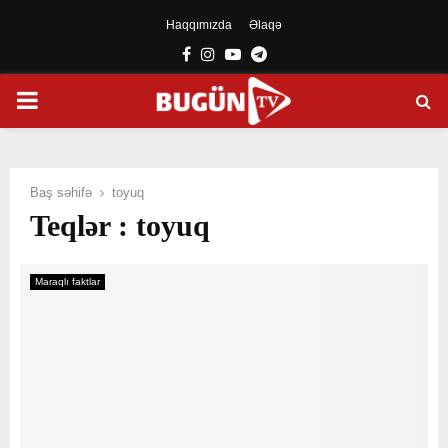
Haqqımızda
Əlaqə
Facebook
Instagram
Youtube
Telegram
PRIMARY
MENU
Baş səhifə
toyuq
Teqlər : toyuq
Maraqlı faktlar