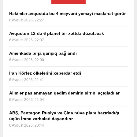
Həkimlər avqustda bu 4 meyvəni yeməyi məsləhət görür
6 Avqust 2026, 22:27
Avqustun 12-də 6 planet bir xəttdə düzüləcək
6 Avqust 2026, 22:07
Amerikada birja qarışıq bağlandı
6 Avqust 2026, 22:00
İran Körfəz ölkələrini xəbərdar etdi
6 Avqust 2026, 21:41
Alimlər paslanmayan qədim dəmirin sirrini açıqladılar
6 Avqust 2026, 21:04
ABŞ, Pentaqon Rusiya və Çinə nüvə planı hazırladığı
üçün İrana zərbələri dayandırır
6 Avqust 2026, 20:44