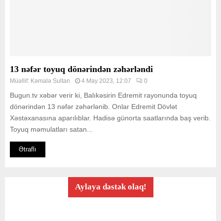
13 nəfər toyuq dönərindən zəhərləndi
Müəllif:
Kəmalə Sultan
4 May 2023, 12:07
0
Bugun.tv xəbər verir ki, Balıkəsirin Edremit rayonunda toyuq
dönərindən 13 nəfər zəhərlənib. Onlar Edremit Dövlət
Xəstəxanasına aparılıblar. Hadisə günorta saatlarında baş verib.
Toyuq məmulatları satan...
Ətraflı
Aylaya dəstək olaq!