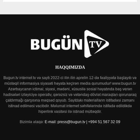
HAQQIMIZDA
Bugun.tv internet tv və saytı 2022-ci ilin ilin aprelin 12-də fəaliyyətə başlayıb və
müstəqil informasiya siyasəti həyata keçirən media qurumudur! www.bugun.tv
Azərbaycanın ictimai, siyasi, mədəni, xüsusilə sosial həyatında baş verən
hadisələri izləyiciyə operativ, qərəzsiz və vətəndaş-dövlət maraqları qorunaraq
çatdırmağı qarşısına məqsəd qoyub. Saytdakı materialların istifadəsi zamanı
istinad edilməsi vacibdir. Məlumat internet səhifələrində istifadə edildikdə
hiperlink vasitəsi ilə istinad mütləqdir.
Bizimlə əlaqə:
E-mail: press@bugun.tv | +994 51 567 32 09