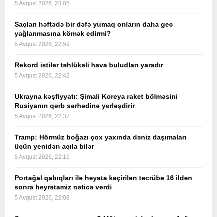
5 Avqust 2026, 23:05
Saçları həftədə bir dəfə yumaq onların daha gec
yağlanmasına kömək edirmi?
5 Avqust 2026, 22:59
Rekord istilər təhlükəli hava buludları yaradır
5 Avqust 2026, 22:42
Ukrayna kəşfiyyatı: Şimali Koreya raket bölməsini
Rusiyanın qərb sərhədinə yerləşdirir
5 Avqust 2026, 22:37
Tramp: Hörmüz boğazı çox yaxında dəniz daşımaları
üçün yenidən açıla bilər
5 Avqust 2026, 22:19
Portağal qabıqları ilə həyata keçirilən təcrübə 16 ildən
sonra heyrətamiz nəticə verdi
5 Avqust 2026, 22:08