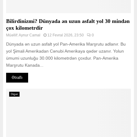
Bilirdinizmi? Dünyada ən uzun asfalt yol 30 mindən
çox kilometrdir
Müəllif:
Aynur Camal
12 Fevral 2026, 23:50
0
Dünyada ən uzun asfalt yol Pan-Amerika Marşrutu adlanır. Bu
yol Şimali Amerikadan Cənubi Amerikaya qədər uzanır. Yolun
ümumi uzunluğu 30.000 kilometrdən çoxdur. Pan-Amerika
Marşrutu Kanada...
Ətraflı
Digər