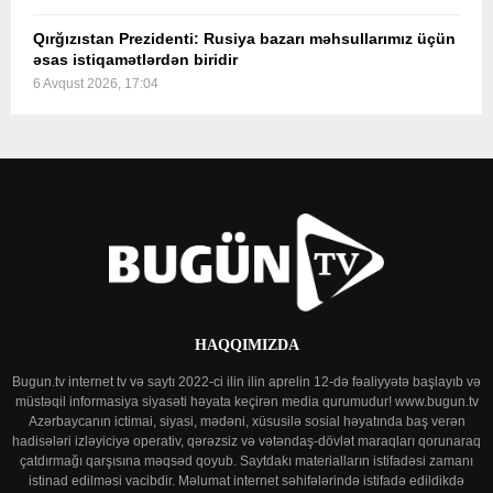
Qırğızıstan Prezidenti: Rusiya bazarı məhsullarımız üçün
əsas istiqamətlərdən biridir
6 Avqust 2026, 17:04
HAQQIMIZDA
Bugun.tv internet tv və saytı 2022-ci ilin ilin aprelin 12-də fəaliyyətə başlayıb və
müstəqil informasiya siyasəti həyata keçirən media qurumudur! www.bugun.tv
Azərbaycanın ictimai, siyasi, mədəni, xüsusilə sosial həyatında baş verən
hadisələri izləyiciyə operativ, qərəzsiz və vətəndaş-dövlət maraqları qorunaraq
çatdırmağı qarşısına məqsəd qoyub. Saytdakı materialların istifadəsi zamanı
istinad edilməsi vacibdir. Məlumat internet səhifələrində istifadə edildikdə