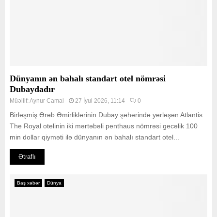
Dünyanın ən bahalı standart otel nömrəsi
Dubaydadır
Müəllif:
Aynur Camal
27 İyul 2026, 11:14
0
Birləşmiş Ərəb Əmirliklərinin Dubay şəhərində yerləşən Atlantis
The Royal otelinin iki mərtəbəli penthaus nömrəsi gecəlik 100
min dollar qiyməti ilə dünyanın ən bahalı standart otel...
Ətraflı
Baş xəbər
Dünya