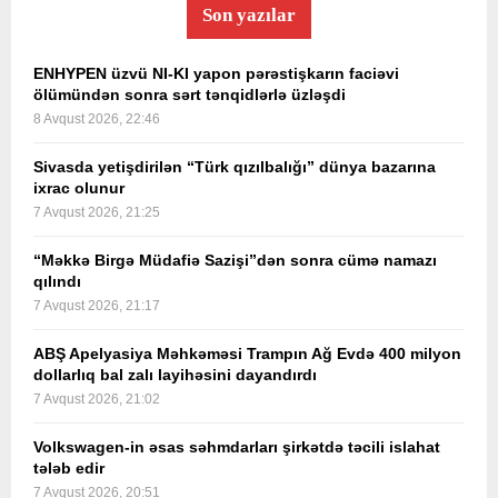
Son yazılar
ENHYPEN üzvü NI-KI yapon pərəstişkarın faciəvi
ölümündən sonra sərt tənqidlərlə üzləşdi
8 Avqust 2026, 22:46
Sivasda yetişdirilən “Türk qızılbalığı” dünya bazarına
ixrac olunur
7 Avqust 2026, 21:25
“Məkkə Birgə Müdafiə Sazişi”dən sonra cümə namazı
qılındı
7 Avqust 2026, 21:17
ABŞ Apelyasiya Məhkəməsi Trampın Ağ Evdə 400 milyon
dollarlıq bal zalı layihəsini dayandırdı
7 Avqust 2026, 21:02
Volkswagen-in əsas səhmdarları şirkətdə təcili islahat
tələb edir
7 Avqust 2026, 20:51