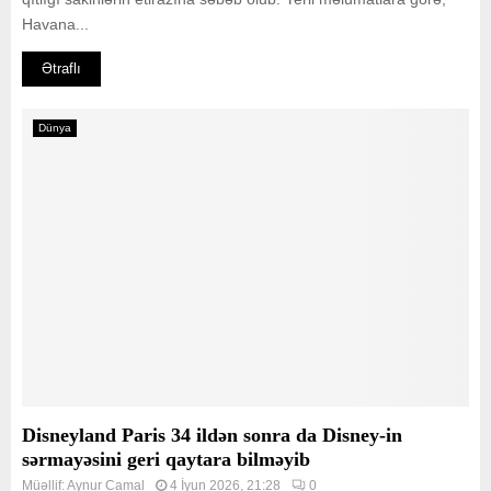
Havana...
Ətraflı
Dünya
Disneyland Paris 34 ildən sonra da Disney-in
sərmayəsini geri qaytara bilməyib
Müəllif:
Aynur Camal
4 İyun 2026, 21:28
0