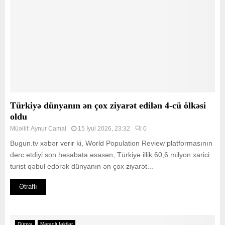
Türkiyə dünyanın ən çox ziyarət edilən 4-cü ölkəsi
oldu
Müəllif:
Aynur Camal
15 İyul 2026, 23:32
0
Bugun.tv xəbər verir ki, World Population Review platformasının
dərc etdiyi son hesabata əsasən, Türkiyə illik 60,6 milyon xarici
turist qəbul edərək dünyanın ən çox ziyarət...
Ətraflı
Dünya
Maraqlı faktlar