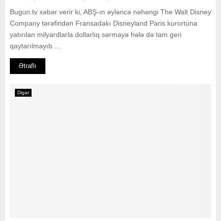
Bugun.tv xəbər verir ki, ABŞ-ın əyləncə nəhəngi The Walt Disney
Company tərəfindən Fransadakı Disneyland Paris kurortuna
yatırılan milyardlarla dollarlıq sərmayə hələ də tam geri
qaytarılmayıb....
Ətraflı
Digər