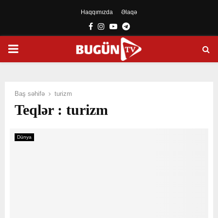
Haqqımızda
Əlaqə
Facebook
Instagram
Youtube
Telegram
PRIMARY
MENU
Baş səhifə
turizm
Teqlər : turizm
Dünya