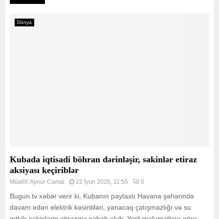
Dünya
Kubada iqtisadi böhran dərinləşir, sakinlər etiraz
aksiyası keçiriblər
Müəllif:
Aynur Camal
22 İyun 2026, 11:55
0
Bugun.tv xəbər verir ki, Kubanın paytaxtı Havana şəhərində
davam edən elektrik kəsintiləri, yanacaq çatışmazlığı və su
qıtlığı sakinlərin etirazına səbəb olub. Yerli məlumatlara görə,