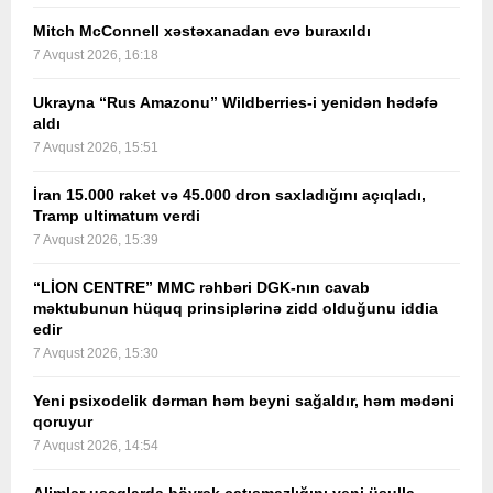
Mitch McConnell xəstəxanadan evə buraxıldı
7 Avqust 2026, 16:18
Ukrayna “Rus Amazonu” Wildberries-i yenidən hədəfə
aldı
7 Avqust 2026, 15:51
İran 15.000 raket və 45.000 dron saxladığını açıqladı,
Tramp ultimatum verdi
7 Avqust 2026, 15:39
“LİON CENTRE” MMC rəhbəri DGK-nın cavab
məktubunun hüquq prinsiplərinə zidd olduğunu iddia
edir
7 Avqust 2026, 15:30
Yeni psixodelik dərman həm beyni sağaldır, həm mədəni
qoruyur
7 Avqust 2026, 14:54