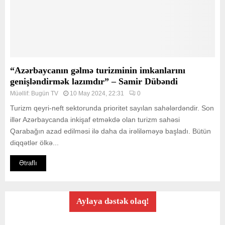
“Azərbaycanın gəlmə turizminin imkanlarını
genişləndirmək lazımdır” – Samir Dübəndi
Müəllif:
Bugün TV
10 May 2024, 22:31
0
Turizm qeyri-neft sektorunda prioritet sayılan sahələrdəndir. Son
illər Azərbaycanda inkişaf etməkdə olan turizm sahəsi
Qarabağın azad edilməsi ilə daha da irəliləməyə başladı. Bütün
diqqətlər ölkə...
Ətraflı
Aylaya dəstək olaq!