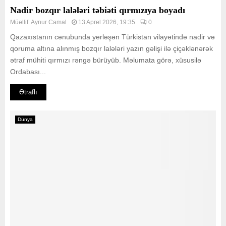
Nadir bozqır lalələri təbiəti qırmızıya boyadı
Müəllif:
Aynur Camal
13 Aprel 2026, 19:35
0
Qazaxıstanın cənubunda yerləşən Türkistan vilayətində nadir və
qoruma altına alınmış bozqır lalələri yazın gəlişi ilə çiçəklənərək
ətraf mühiti qırmızı rəngə bürüyüb. Məlumata görə, xüsusilə
Ordabası...
Ətraflı
Dünya