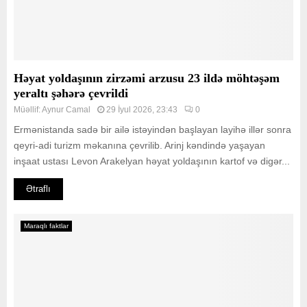
Həyat yoldaşının zirzəmi arzusu 23 ildə möhtəşəm
yeraltı şəhərə çevrildi
Müəllif:
Aynur Camal
29 İyul 2026, 23:43
0
Ermənistanda sadə bir ailə istəyindən başlayan layihə illər sonra
qeyri-adi turizm məkanına çevrilib. Arinj kəndində yaşayan
inşaat ustası Levon Arakelyan həyat yoldaşının kartof və digər...
Ətraflı
Maraqlı faktlar