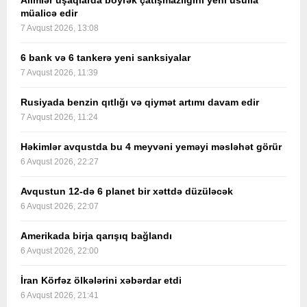
Alimlər uşaqlarda böyrək çatışmazlığını yeni üsulla
müalicə edir
7 Avqust 2026, 13:08
6 bank və 6 tankerə yeni sanksiyalar
7 Avqust 2026, 11:39
Rusiyada benzin qıtlığı və qiymət artımı davam edir
7 Avqust 2026, 11:24
Həkimlər avqustda bu 4 meyvəni yeməyi məsləhət görür
6 Avqust 2026, 22:27
Avqustun 12-də 6 planet bir xəttdə düzüləcək
6 Avqust 2026, 22:07
Amerikada birja qarışıq bağlandı
6 Avqust 2026, 22:00
İran Körfəz ölkələrini xəbərdar etdi
6 Avqust 2026, 21:41