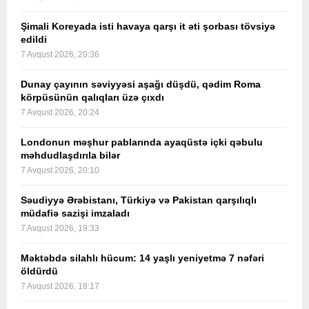
Şimali Koreyada isti havaya qarşı it əti şorbası tövsiyə
edildi
7 Avqust 2026, 20:36
Dunay çayının səviyyəsi aşağı düşdü, qədim Roma
körpüsünün qalıqları üzə çıxdı
7 Avqust 2026, 20:24
Londonun məşhur pablarında ayaqüstə içki qəbulu
məhdudlaşdırıla bilər
7 Avqust 2026, 20:10
Səudiyyə Ərəbistanı, Türkiyə və Pakistan qarşılıqlı
müdafiə sazişi imzaladı
7 Avqust 2026, 19:33
Məktəbdə silahlı hücum: 14 yaşlı yeniyetmə 7 nəfəri
öldürdü
7 Avqust 2026, 18:17