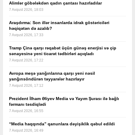
Alimlər göbələkdən qadın çantası hazırladılar
7 Avqust 2026, 18:03
Araşdırma: Son illər insanlarda idrak göstəriciləri
həqiqətən də azalıb?
7 Avqust 2026, 17:33
Tramp Çinə qarşı rəqabət üçün günəş enerjisi və çip
sənayesinə yeni ticarət tədbirləri açıqladı
7 Avqust 2026, 17:22
Avropa meşə yanğınlarına qarşı yeni nəsil
yanğınsöndürən təyyarələr hazırlayır
7 Avqust 2026, 17:12
Prezident İlham Əliyev Media və Yayım Şurası ilə bağlı
fərmanı təsdiqlədi
7 Avqust 2026, 16:55
“Media haqqında” qanunlara dəyişiklik qəbul edildi
7 Avqust 2026, 16:49