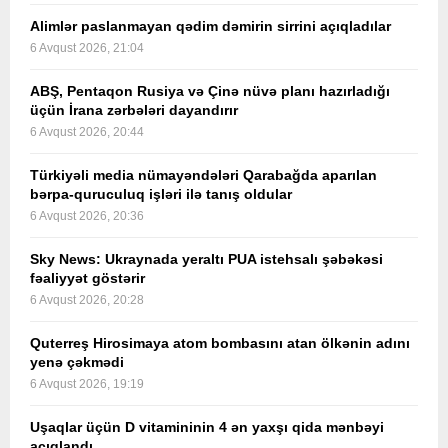
Alimlər paslanmayan qədim dəmirin sirrini açıqladılar
6 Avqust 2026, 21:04
ABŞ, Pentaqon Rusiya və Çinə nüvə planı hazırladığı
üçün İrana zərbələri dayandırır
6 Avqust 2026, 20:44
Türkiyəli media nümayəndələri Qarabağda aparılan
bərpa-quruculuq işləri ilə tanış oldular
6 Avqust 2026, 20:36
Sky News: Ukraynada yeraltı PUA istehsalı şəbəkəsi
fəaliyyət göstərir
6 Avqust 2026, 20:28
Quterreş Hirosimaya atom bombasını atan ölkənin adını
yenə çəkmədi
6 Avqust 2026, 19:19
Uşaqlar üçün D vitamininin 4 ən yaxşı qida mənbəyi
açıqlandı