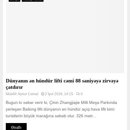
Dünyanın ən hündür lifti cəmi 88 saniyəyə zirvəyə
çatdırır
Müəllif:
Aynur Camal
2 İyul 2026, 14:15
0
Bugun.tv xəbər verir ki, Çinin Zhangjiajie Milli Meşə Parkında
yerləşən Bailong lifti dünyanın ən hündür açıq hava lifti kimi
turistlərin böyük marağına səbəb olur. 326 metr...
Ətraflı