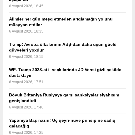
6 Avqust 2026, 18:45
Alimlər hər gün məşq etmədən arıqlamağın yolunu
müəyyən etdilər
6 Avqust 2026, 18:35
Tramp: Avropa ölkələrinin ABŞ-dan daha üçün güclü
qüvvələri yoxdur
6 Avqust 2026, 18:15
WP: Tramp 2028-ci il seçkilərində JD Vensi gizli şəkildə
dəstəkləyir
6 Avqust 2026, 17:51
Böyük Britaniya Rusiyaya qarşı sanksiyalar siyahısını
genişləndirdi
6 Avqust 2026, 17:40
Yaponiya Baş naziri: Üç qeyri-nüvə prinsipinə sadiq
qalacağıq
6 Avqust 2026, 17:25