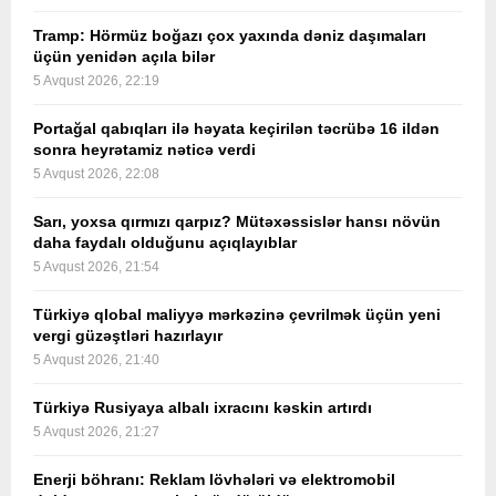
Tramp: Hörmüz boğazı çox yaxında dəniz daşımaları
üçün yenidən açıla bilər
5 Avqust 2026, 22:19
Portağal qabıqları ilə həyata keçirilən təcrübə 16 ildən
sonra heyrətamiz nəticə verdi
5 Avqust 2026, 22:08
Sarı, yoxsa qırmızı qarpız? Mütəxəssislər hansı növün
daha faydalı olduğunu açıqlayıblar
5 Avqust 2026, 21:54
Türkiyə qlobal maliyyə mərkəzinə çevrilmək üçün yeni
vergi güzəştləri hazırlayır
5 Avqust 2026, 21:40
Türkiyə Rusiyaya albalı ixracını kəskin artırdı
5 Avqust 2026, 21:27
Enerji böhranı: Reklam lövhələri və elektromobil