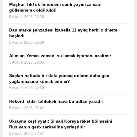
Məşhur TikTok fenomeni canlı yayım zamanı
güllələnərək öldürüldü
5 Avqust 2026, 23:28
Danimarka şahzadəsi İzabella 11 aylıq hərbi xidmətə
başladı
5 Avqust 2026, 23:20
Alimlər: Yemək zamanı su içmək iştahanı azaltmır
5 Avqust 2026, 23:05
Saçları həftədə bir dəfə yumaq onların daha gec
yağlanmasına kömək edirmi?
5 Avqust 2026, 22:59
Rekord istilər təhlükəli hava buludları yaradır
5 Avqust 2026, 22:42
Ukrayna kəşfiyyatı: Şimali Koreya raket bölməsini
Rusiyanın qərb sərhədinə yerləşdirir
5 Avqust 2026, 22:37