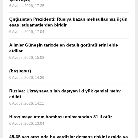
6 Avqust 2026, 17:25
Qırğızıstan Prezidenti: Rusiya bazarı məhsullarımız üçün
əsas istiqamətlərdən biridir
6 Avqust 2026, 17:04
Alimlər Günəşin tarixdə ən detallı görüntülərini əldə
etdilər
6 Avqust 2026, 15:08
(başlıqsız)
6 Avqust 2026, 14:29
Rusiya: Ukraynaya silah daşıyan iki yük gəmisi məhv
edildi
6 Avqust 2026, 14:11
Hiroşimaya atom bombası atılmasından 81 il ötür
6 Avqust 2026, 13:04
45-65 yaş arasında bu vərdişlər demans riskini azalda və