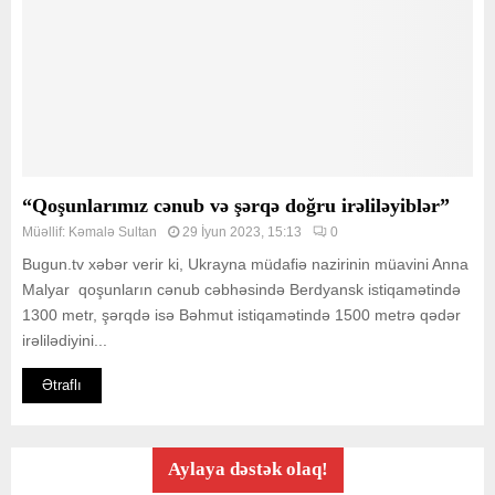
“Qoşunlarımız cənub və şərqə doğru irəliləyiblər”
Müəllif:
Kəmalə Sultan
29 İyun 2023, 15:13
0
Bugun.tv xəbər verir ki, Ukrayna müdafiə nazirinin müavini Anna
Malyar qoşunların cənub cəbhəsində Berdyansk istiqamətində
1300 metr, şərqdə isə Bəhmut istiqamətində 1500 metrə qədər
irəlilədiyini...
Ətraflı
Aylaya dəstək olaq!