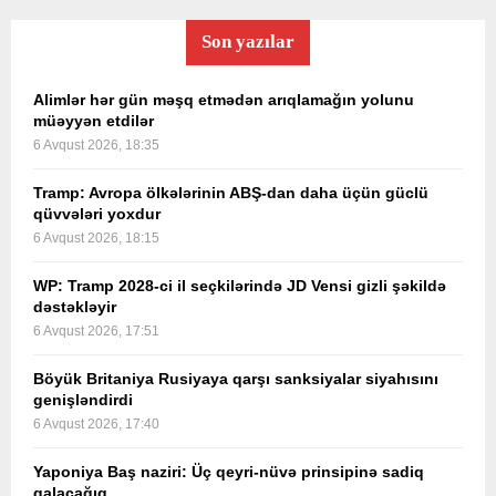
Son yazılar
Alimlər hər gün məşq etmədən arıqlamağın yolunu
müəyyən etdilər
6 Avqust 2026, 18:35
Tramp: Avropa ölkələrinin ABŞ-dan daha üçün güclü
qüvvələri yoxdur
6 Avqust 2026, 18:15
WP: Tramp 2028-ci il seçkilərində JD Vensi gizli şəkildə
dəstəkləyir
6 Avqust 2026, 17:51
Böyük Britaniya Rusiyaya qarşı sanksiyalar siyahısını
genişləndirdi
6 Avqust 2026, 17:40
Yaponiya Baş naziri: Üç qeyri-nüvə prinsipinə sadiq
qalacağıq