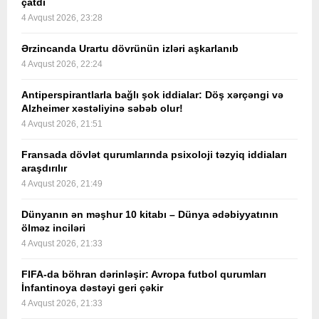
çatdı
4 Avqust 2026, 23:28
Ərzincanda Urartu dövrünün izləri aşkarlanıb
4 Avqust 2026, 22:24
Antiperspirantlarla bağlı şok iddialar: Döş xərçəngi və
Alzheimer xəstəliyinə səbəb olur!
4 Avqust 2026, 21:51
Fransada dövlət qurumlarında psixoloji təzyiq iddiaları
araşdırılır
4 Avqust 2026, 21:49
Dünyanın ən məşhur 10 kitabı – Dünya ədəbiyyatının
ölməz inciləri
4 Avqust 2026, 21:33
FIFA-da böhran dərinləşir: Avropa futbol qurumları
İnfantinoya dəstəyi geri çəkir
4 Avqust 2026, 21:33