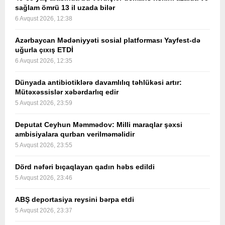
sağlam ömrü 13 il uzada bilər
6 Avqust 2026, 12:38
Azərbaycan Mədəniyyəti sosial platforması Yayfest-də
uğurla çıxış ETDİ
6 Avqust 2026, 12:35
Dünyada antibiotiklərə davamlılıq təhlükəsi artır:
Mütəxəssislər xəbərdarlıq edir
5 Avqust 2026, 23:59
Deputat Ceyhun Məmmədov: Milli maraqlar şəxsi
ambisiyalara qurban verilməməlidir
5 Avqust 2026, 23:55
Dörd nəfəri bıçaqlayan qadın həbs edildi
5 Avqust 2026, 23:46
ABŞ deportasiya reysini bərpa etdi
5 Avqust 2026, 23:37