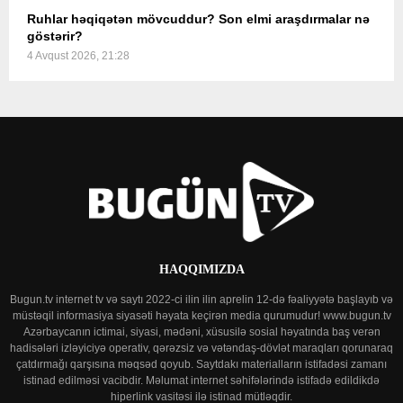
Ruhlar həqiqətən mövcuddur? Son elmi araşdırmalar nə
göstərir?
4 Avqust 2026, 21:28
HAQQIMIZDA
Bugun.tv internet tv və saytı 2022-ci ilin ilin aprelin 12-də fəaliyyətə başlayıb və
müstəqil informasiya siyasəti həyata keçirən media qurumudur! www.bugun.tv
Azərbaycanın ictimai, siyasi, mədəni, xüsusilə sosial həyatında baş verən
hadisələri izləyiciyə operativ, qərəzsiz və vətəndaş-dövlət maraqları qorunaraq
çatdırmağı qarşısına məqsəd qoyub. Saytdakı materialların istifadəsi zamanı
istinad edilməsi vacibdir. Məlumat internet səhifələrində istifadə edildikdə
hiperlink vasitəsi ilə istinad mütləqdir.