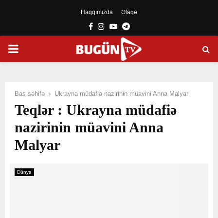
Haqqımızda
Əlaqə
Facebook
Instagram
Youtube
Telegram
PRIMARY
MENU
Baş səhifə
Ukrayna müdafiə nazirinin müavini Anna Malyar
Teqlər : Ukrayna müdafiə
nazirinin müavini Anna
Malyar
Dünya