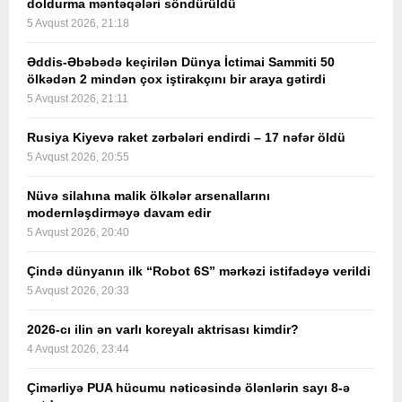
doldurma məntəqələri söndürüldü
5 Avqust 2026, 21:18
Əddis-Əbəbədə keçirilən Dünya İctimai Sammiti 50
ölkədən 2 mindən çox iştirakçını bir araya gətirdi
5 Avqust 2026, 21:11
Rusiya Kiyevə raket zərbələri endirdi – 17 nəfər öldü
5 Avqust 2026, 20:55
Nüvə silahına malik ölkələr arsenallarını
modernləşdirməyə davam edir
5 Avqust 2026, 20:40
Çində dünyanın ilk “Robot 6S” mərkəzi istifadəyə verildi
5 Avqust 2026, 20:33
2026-cı ilin ən varlı koreyalı aktrisası kimdir?
4 Avqust 2026, 23:44
Çimərliyə PUA hücumu nəticəsində ölənlərin sayı 8-ə