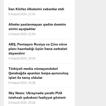
İran Körfəz ölkələrini xəbərdar etdi
6 Avqust 2026, 21:41
Alimlər paslanmayan qədim dəmirin
sirrini açıqladılar
6 Avqust 2026, 21:04
ABŞ, Pentaqon Rusiya və Çinə nüvə
planı hazırladığı üçün İrana zərbələri
dayandırır
6 Avqust 2026, 20:44
Türkiyəli media nümayəndələri
Qarabağda aparılan bərpa-quruculuq
işləri ilə tanış oldular
6 Avqust 2026, 20:36
Sky News: Ukraynada yeraltı PUA
istehsalı şəbəkəsi fəaliyyət göstərir
6 Avqust 2026, 20:28