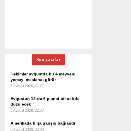
Son yazılar
Həkimlər avqustda bu 4 meyvəni
yeməyi məsləhət görür
6 Avqust 2026, 22:27
Avqustun 12-də 6 planet bir xəttdə
düzüləcək
6 Avqust 2026, 22:07
Amerikada birja qarışıq bağlandı
6 Avqust 2026, 22:00