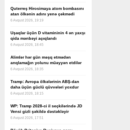
Quterreş Hirosimaya atom bombasını
atan ölkənin adını yenə çəkmədi
6 Avqust 2026, 19:19
Uşaqlar üçün D vitamininin 4 ən yaxşı
qida mənbəyi açıqlandı
6 Avqust 2026, 18:45
Alimlər hər gün məşq etmədən
arıqlamağın yolunu müəyyən etdilər
6 Avqust 2026, 18:35
Tramp: Avropa ölkələrinin ABŞ-dan
daha üçün güclü qüvvələri yoxdur
6 Avqust 2026, 18:15
WP: Tramp 2028-ci il seçkilərində JD
Vensi gizli şəkildə dəstəkləyir
6 Avqust 2026, 17:51