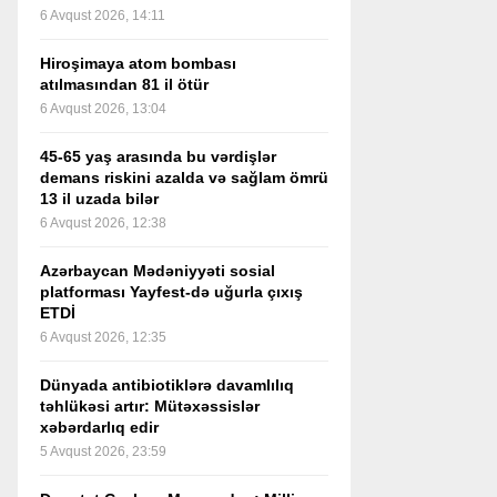
6 Avqust 2026, 14:11
Hiroşimaya atom bombası
atılmasından 81 il ötür
6 Avqust 2026, 13:04
45-65 yaş arasında bu vərdişlər
demans riskini azalda və sağlam ömrü
13 il uzada bilər
6 Avqust 2026, 12:38
Azərbaycan Mədəniyyəti sosial
platforması Yayfest-də uğurla çıxış
ETDİ
6 Avqust 2026, 12:35
Dünyada antibiotiklərə davamlılıq
təhlükəsi artır: Mütəxəssislər
xəbərdarlıq edir
5 Avqust 2026, 23:59