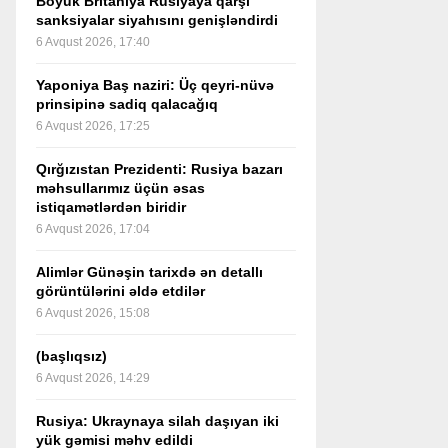
Böyük Britaniya Rusiyaya qarşı
sanksiyalar siyahısını genişləndirdi
6 Avqust 2026, 17:40
Yaponiya Baş naziri: Üç qeyri-nüvə
prinsipinə sadiq qalacağıq
6 Avqust 2026, 17:25
Qırğızıstan Prezidenti: Rusiya bazarı
məhsullarımız üçün əsas
istiqamətlərdən biridir
6 Avqust 2026, 17:04
Alimlər Günəşin tarixdə ən detallı
görüntülərini əldə etdilər
6 Avqust 2026, 15:08
(başlıqsız)
6 Avqust 2026, 14:29
Rusiya: Ukraynaya silah daşıyan iki
yük gəmisi məhv edildi