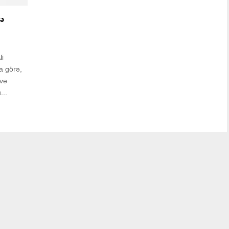
ə
li
a görə,
 və
...