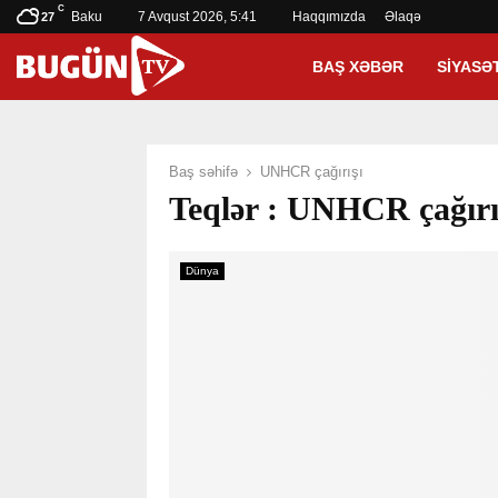
C
Baku
7 Avqust 2026, 5:41
Haqqımızda
Əlaqə
27
BAŞ XƏBƏR
SIYASƏ
Baş səhifə
UNHCR çağırışı
Teqlər : UNHCR çağırı
Dünya