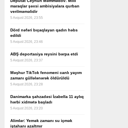
Deputat Ceyhun Məmmədov: Milli
maraqlar şəxsi ambisiyalara qurban
verilməməlidir
5 Avqust 2026, 23:55
Dörd nəfəri bıçaqlayan qadın həbs
edildi
5 Avqust 2026, 23:46
ABŞ deportasiya reysini bərpa etdi
5 Avqust 2026, 23:37
Məşhur TikTok fenomeni canlı yayım
zamanı güllələnərək öldürüldü
5 Avqust 2026, 23:28
Danimarka şahzadəsi İzabella 11 aylıq
hərbi xidmətə başladı
5 Avqust 2026, 23:20
Alimlər: Yemək zamanı su içmək
iştahanı azaltmır