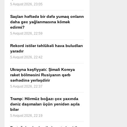
5 Avqust 2026, 23:05
Saçları həftədə bir dəfə yumaq onların
daha gec yağlanmasına kömək
edirmi?
5 Avqust 2026, 22:59
Rekord istilər təhlükəli hava buludları
yaradır
5 Avqust 2026, 22:42
Ukrayna kəşfiyyatı: Şimali Koreya
raket bölməsini Rusiyanın qərb
sərhədinə yerləşdirir
5 Avqust 2026, 22:37
Tramp: Hörmüz boğazı çox yaxında
dəniz daşımaları üçün yenidən açıla
bilər
5 Avqust 2026, 22:19