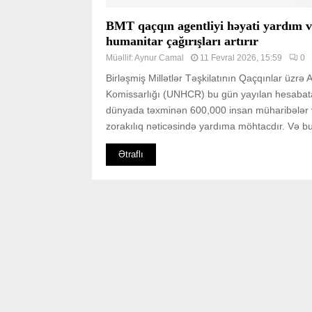
BMT qaçqın agentliyi həyati yardım v
humanitar çağırışları artırır
Müəllif:
Aynur Camal
11 Fevral 2026, 15:59
0
Birləşmiş Millətlər Təşkilatının Qaçqınlar üzrə A
Komissarlığı (UNHCR) bu gün yayılan hesabat
dünyada təxminən 600,000 insan müharibələr
zorakılıq nəticəsində yardıma möhtacdır. Və bu
Ətraflı