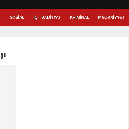
T
SOSIAL
İQTISADIYYAT
KRIMINAL
MƏDƏNIYYƏT
şı