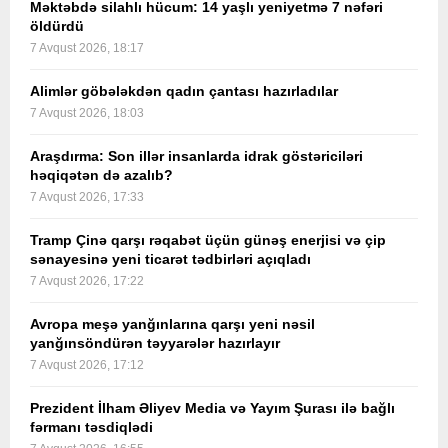
Məktəbdə silahlı hücum: 14 yaşlı yeniyetmə 7 nəfəri
öldürdü
7 Avqust 2026, 18:17
Alimlər göbələkdən qadın çantası hazırladılar
7 Avqust 2026, 18:03
Araşdırma: Son illər insanlarda idrak göstəriciləri
həqiqətən də azalıb?
7 Avqust 2026, 17:33
Tramp Çinə qarşı rəqabət üçün günəş enerjisi və çip
sənayesinə yeni ticarət tədbirləri açıqladı
7 Avqust 2026, 17:22
Avropa meşə yanğınlarına qarşı yeni nəsil
yanğınsöndürən təyyarələr hazırlayır
7 Avqust 2026, 17:12
Prezident İlham Əliyev Media və Yayım Şurası ilə bağlı
fərmanı təsdiqlədi