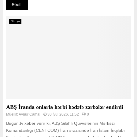
Ətraflı
Dünya
ABŞ İranda onlarla hərbi hədəfə zərbələr endirdi
Müəllif:
Aynur Camal
30 İyul 2026, 11:52
0
Bugun.tv xəbər verir ki, ABŞ Silahlı Qüvvələrinin Mərkəzi
Komandanlığı (CENTCOM) İran ərazisində İran İslam İnqilabı