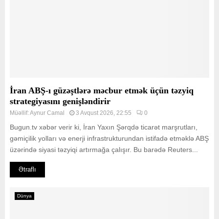
İran ABŞ-ı güzəştlərə məcbur etmək üçün təzyiq
strategiyasını genişləndirir
Müəllif:
Aynur Camal
3 Avqust 2026, 22:55
0
Bugun.tv xəbər verir ki, İran Yaxın Şərqdə ticarət marşrutları,
gəmiçilik yolları və enerji infrastrukturundan istifadə etməklə ABŞ
üzərində siyasi təzyiqi artırmağa çalışır. Bu barədə Reuters...
Ətraflı
Dünya