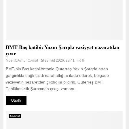
BMT Baş katibi: Yaxın Şərqdə vəziyyət nəzarətdən
çıxır
Müəllif:
Aynur Camal
23 İyul 2026, 23:41
0
BMT-nin Baş katibi Antonio Quterreş Yaxın Şərqdə artan
gərginliklə bağlı ciddi narahatlığını ifadə edərək, bölgədə
vəziyyətin nəzarətdən çıxdığını bildirib. Quterreş BMT
Təhlükəsizlik Şurasında çıxışı zamanı...
Ətraflı
Siyasət