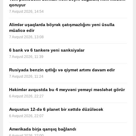
qoruyur
7 Avqust 2026, 14:54
Alimlər uşaqlarda böyrək çatışmazlığını yeni üsulla
müalicə edir
7 Avqust 2026, 13:08
6 bank və 6 tankerə yeni sanksiyalar
7 Avqust 2026, 11:39
Rusiyada benzin qıtlığı və qiymət artımı davam edir
7 Avqust 2026, 11:24
Həkimlər avqustda bu 4 meyvəni yeməyi məsləhət görür
6 Avqust 2026, 22:27
Avqustun 12-də 6 planet bir xəttdə düzüləcək
6 Avqust 2026, 22:07
Amerikada birja qarışıq bağlandı
6 Avqust 2026, 22:00