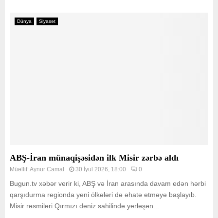
Dünya
Siyasət
ABŞ-İran münaqişəsidən ilk Misir zərbə aldı
Müəllif:
Aynur Camal
30 İyul 2026, 18:00
0
Bugun.tv xəbər verir ki, ABŞ və İran arasında davam edən hərbi
qarşıdurma regionda yeni ölkələri də əhatə etməyə başlayıb.
Misir rəsmiləri Qırmızı dəniz sahilində yerləşən...