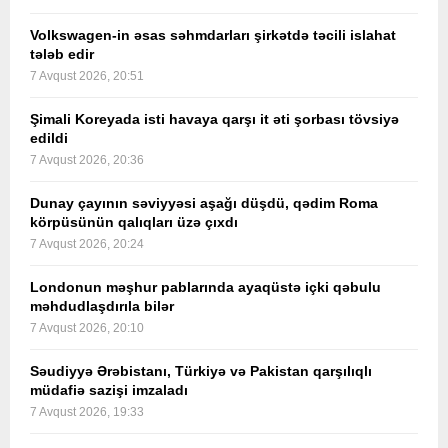
Volkswagen-in əsas səhmdarları şirkətdə təcili islahat
tələb edir
7 Avqust 2026, 20:51
Şimali Koreyada isti havaya qarşı it əti şorbası tövsiyə
edildi
7 Avqust 2026, 20:36
Dunay çayının səviyyəsi aşağı düşdü, qədim Roma
körpüsünün qalıqları üzə çıxdı
7 Avqust 2026, 20:24
Londonun məşhur pablarında ayaqüstə içki qəbulu
məhdudlaşdırıla bilər
7 Avqust 2026, 20:10
Səudiyyə Ərəbistanı, Türkiyə və Pakistan qarşılıqlı
müdafiə sazişi imzaladı
7 Avqust 2026, 19:33