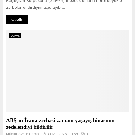
Keşikçiləri Korpusuna (SEPAH) məxsus onlarla hərbi obyektə
zərbələr endirdiyini açıqlayıb....
Ətraflı
Dünya
ABŞ-ın İrana zərbəsi zamanı yaşayış binasının
zədələndiyi bildirilir
Müəllif:
Aynur Camal
30 İyul 2026, 10:59
0