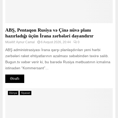
ABŞ, Pentaqon Rusiya və Çinə nüvə planı
hazırladığı üçün İrana zərbələri dayandırır
Müəllif:
Aynur Camal
6 Avqust 2026, 20:44
0
ABŞ administrasiyası İrana qarşı planlaşdırılan yeni hərbi
zərbələri raket ehtiyatlarının azalması səbəbindən təxirə salıb.
Bugun.tv xəbər verir ki, bu barədə Rusiya mətbuatının icmalına
istinadən “Kommersant”...
Ətraflı
Dünya
Siyasət