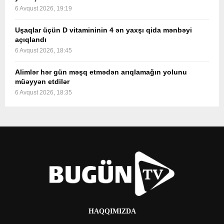
6 Avqust 2026, 19:19
Uşaqlar üçün D vitamininin 4 ən yaxşı qida mənbəyi
açıqlandı
6 Avqust 2026, 18:45
Alimlər hər gün məşq etmədən arıqlamağın yolunu
müəyyən etdilər
6 Avqust 2026, 18:35
HAQQIMIZDA