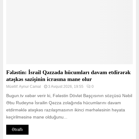
Fələstin: İsrail Qəzzada hücumları davam etdirərək
atəşkəs sazişinin icrasına mane olur
Müəllif:
Aynur Camal
3 Avqust 2026, 19:55
0
Bugun.tv xəbər verir ki, Fələstin Dövlət Başçısının sözçüsü Nəbil
Əbu Rudeynə İsrailin Qəzza zolağında hücumlarını davam
etdirməklə atəşkəs razılaşmasının ikinci mərhələsinin həyata
keçirilməsinə mane olduğunu...
Ətraflı