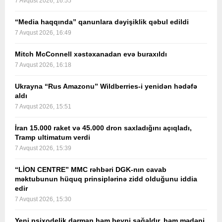
7 Avqust 2026, 16:55
“Media haqqında” qanunlara dəyişiklik qəbul edildi
7 Avqust 2026, 16:49
Mitch McConnell xəstəxanadan evə buraxıldı
7 Avqust 2026, 16:18
Ukrayna “Rus Amazonu” Wildberries-i yenidən hədəfə
aldı
7 Avqust 2026, 15:51
İran 15.000 raket və 45.000 dron saxladığını açıqladı,
Tramp ultimatum verdi
7 Avqust 2026, 15:39
“LİON CENTRE” MMC rəhbəri DGK-nın cavab
məktubunun hüquq prinsiplərinə zidd olduğunu iddia
edir
7 Avqust 2026, 15:30
Yeni psixodelik dərman həm beyni sağaldır, həm mədəni