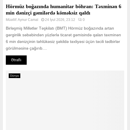
Hörmüz boğazında humanitar böhran: Təxminən 6
min dənizçi gəmilərdə köməksiz qaldı
Müəllif:
Aynur Camal
24 İyul 2026, 23:12
0
Birləşmiş Millətlər Təşkilatı (BMT) Hörmüz boğazında artan
gərginlik səbəbindən yüzlərlə ticarət gəmisində qalan təxminən
6 min dənizçinin təhlükəsiz şəkildə təxliyəsi üçün təcili tədbirlər
görülməsinə çağırıb....
Ətraflı
Dünya