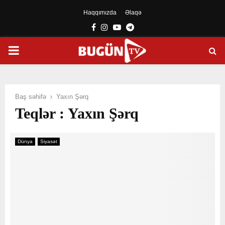
Haqqımızda
Əlaqə
Facebook
Instagram
Youtube
Telegram
PRIMARY
MENU
Baş səhifə
Yaxın Şərq
Teqlər : Yaxın Şərq
Dünya
Siyasət