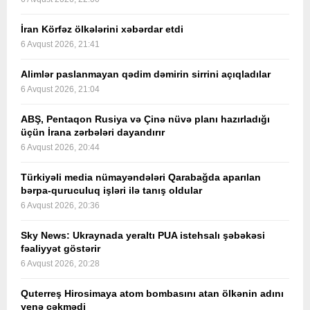
İran Körfəz ölkələrini xəbərdar etdi
6 Avqust 2026, 21:41
Alimlər paslanmayan qədim dəmirin sirrini açıqladılar
6 Avqust 2026, 21:04
ABŞ, Pentaqon Rusiya və Çinə nüvə planı hazırladığı
üçün İrana zərbələri dayandırır
6 Avqust 2026, 20:44
Türkiyəli media nümayəndələri Qarabağda aparılan
bərpa-quruculuq işləri ilə tanış oldular
6 Avqust 2026, 20:36
Sky News: Ukraynada yeraltı PUA istehsalı şəbəkəsi
fəaliyyət göstərir
6 Avqust 2026, 20:28
Quterreş Hirosimaya atom bombasını atan ölkənin adını
yenə çəkmədi