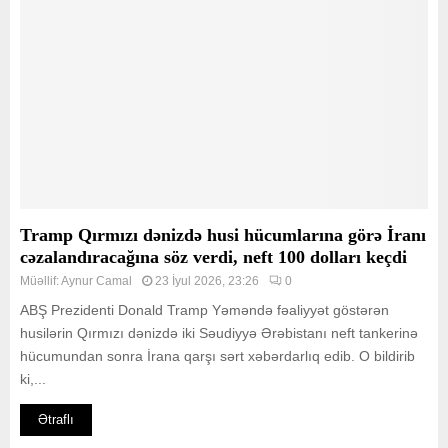
Tramp Qırmızı dənizdə husi hücumlarına görə İranı
cəzalandıracağına söz verdi, neft 100 dolları keçdi
Müəllif:
Aynur Camal
23 İyul 2026, 23:26
0
ABŞ Prezidenti Donald Tramp Yəməndə fəaliyyət göstərən
husilərin Qırmızı dənizdə iki Səudiyyə Ərəbistanı neft tankerinə
hücumundan sonra İrana qarşı sərt xəbərdarlıq edib. O bildirib
ki,...
Ətraflı