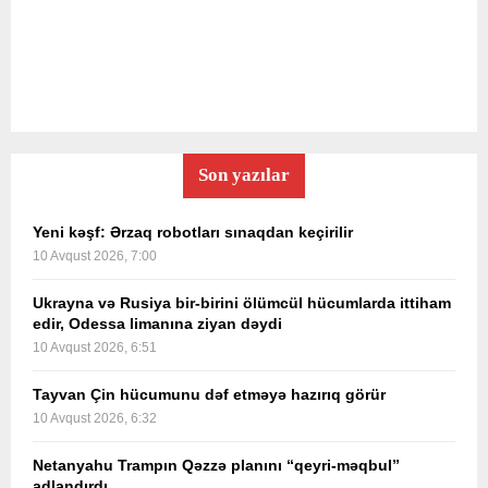
Son yazılar
Yeni kəşf: Ərzaq robotları sınaqdan keçirilir
10 Avqust 2026, 7:00
Ukrayna və Rusiya bir-birini ölümcül hücumlarda ittiham
edir, Odessa limanına ziyan dəydi
10 Avqust 2026, 6:51
Tayvan Çin hücumunu dəf etməyə hazırıq görür
10 Avqust 2026, 6:32
Netanyahu Trampın Qəzzə planını “qeyri-məqbul”
adlandırdı