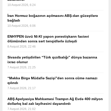
10 Avqust 2026, 6:24
İran Hormuz boğazının açılmasını ABŞ-dan güzəştlərə
bağladı
10 Avqust 2026, 6:06
ENHYPEN üzvü NI-KI yapon pərəstişkarın faciəvi
ölümündən sonra sərt tənqidlərlə üzləşdi
8 Avqust 2026, 22:46
Sivasda yetişdirilən “Türk qızılbalığı” dünya bazarına
ixrac olunur
7 Avqust 2026, 21:25
“Məkkə Birgə Müdafiə Sazişi”dən sonra cümə namazı
qılındı
7 Avqust 2026, 21:17
ABŞ Apelyasiya Məhkəməsi Trampın Ağ Evdə 400 milyon
dollarlıq bal zalı layihəsini dayandırdı
7 Avqust 2026, 21:02