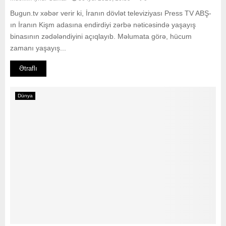
Bugun.tv xəbər verir ki, İranın dövlət televiziyası Press TV ABŞ-
ın İranın Kişm adasına endirdiyi zərbə nəticəsində yaşayış
binasının zədələndiyini açıqlayıb. Məlumata görə, hücum
zamanı yaşayış...
Ətraflı
Dünya