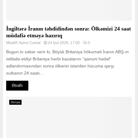
İngiltərə İranın təhdidindən sonra: Ölkəmizi 24 saat
müdafiə etməyə hazırıq
Müəllif:
Aynur Camal
24 İyul 2026, 17:00
0
Bugun.tv xəbər verir ki, Böyük Britaniya hökuməti İranın ABŞ-ın
istifadə etdiyi Britaniya hərbi bazalarını “qanuni hədəf”
adlandırmasından sonra ölkənin istənilən hücuma qarşı
sutkanın 24 saatı...
Ətraflı
Dünya