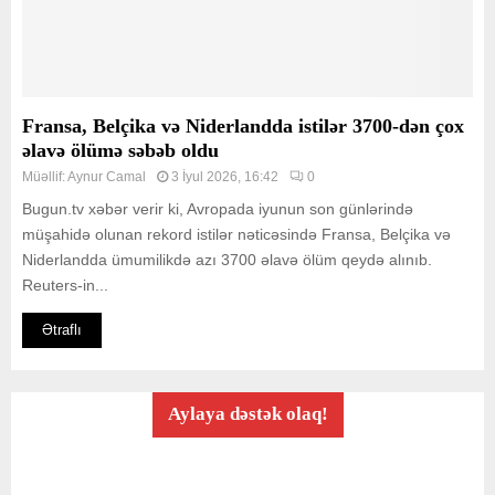
Fransa, Belçika və Niderlandda istilər 3700-dən çox
əlavə ölümə səbəb oldu
Müəllif:
Aynur Camal
3 İyul 2026, 16:42
0
Bugun.tv xəbər verir ki, Avropada iyunun son günlərində
müşahidə olunan rekord istilər nəticəsində Fransa, Belçika və
Niderlandda ümumilikdə azı 3700 əlavə ölüm qeydə alınıb.
Reuters-in...
Ətraflı
Aylaya dəstək olaq!