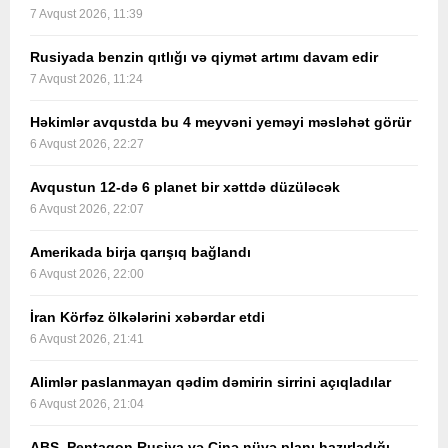
7 Avqust 2026, 11:39
Rusiyada benzin qıtlığı və qiymət artımı davam edir
7 Avqust 2026, 11:24
Həkimlər avqustda bu 4 meyvəni yeməyi məsləhət görür
6 Avqust 2026, 22:27
Avqustun 12-də 6 planet bir xəttdə düzüləcək
6 Avqust 2026, 22:07
Amerikada birja qarışıq bağlandı
6 Avqust 2026, 22:00
İran Körfəz ölkələrini xəbərdar etdi
6 Avqust 2026, 21:41
Alimlər paslanmayan qədim dəmirin sirrini açıqladılar
6 Avqust 2026, 21:04
ABŞ, Pentaqon Rusiya və Çinə nüvə planı hazırladığı