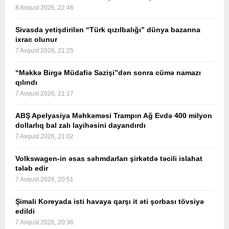
8 Avqust 2026, 22:46
Sivasda yetişdirilən “Türk qızılbalığı” dünya bazarına
ixrac olunur
7 Avqust 2026, 21:25
“Məkkə Birgə Müdafiə Sazişi”dən sonra cümə namazı
qılındı
7 Avqust 2026, 21:17
ABŞ Apelyasiya Məhkəməsi Trampın Ağ Evdə 400 milyon
dollarlıq bal zalı layihəsini dayandırdı
7 Avqust 2026, 21:02
Volkswagen-in əsas səhmdarları şirkətdə təcili islahat
tələb edir
7 Avqust 2026, 20:51
Şimali Koreyada isti havaya qarşı it əti şorbası tövsiyə
edildi
7 Avqust 2026, 20:36