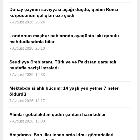
Dunay çayının səviyyəsi aşağı düşdü, qədim Roma
körpüsünün qalıqları üzə çıxdı
7 Avqust 2026, 20:24
Londonun məşhur pablarında ayaqüstə içki qəbulu
məhdudlaşdırıla bilər
7 Avqust 2026, 20:10
Səudiyyə Ərəbistanı, Türkiyə və Pakistan qarşılıqlı
müdafiə sazişi imzaladı
7 Avqust 2026, 19:33
Məktəbdə silahlı hücum: 14 yaşlı yeniyetmə 7 nəfəri
öldürdü
7 Avqust 2026, 18:17
Alimlər göbələkdən qadın çantası hazırladılar
7 Avqust 2026, 18:03
Araşdırma: Son illər insanlarda idrak göstəriciləri