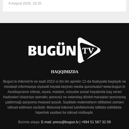
6 Avqust 2026, 18:35
HAQQIMIZDA
Bugun.tv internet tv və saytı 2022-ci ilin ilin aprelin 12-də fəaliyyətə başlayıb və
müstəqil informasiya siyasəti həyata keçirən media qurumudur! www.bugun.tv
Azərbaycanın ictimai, siyasi, mədəni, xüsusilə sosial həyatında baş verən
hadisələri izləyiciyə operativ, qərəzsiz və vətəndaş-dövlət maraqları qorunaraq
çatdırmağı qarşısına məqsəd qoyub. Saytdakı materialların istifadəsi zamanı
istinad edilməsi vacibdir. Məlumat internet səhifələrində istifadə edildikdə
hiperlink vasitəsi ilə istinad mütləqdir.
Bizimlə əlaqə:
E-mail: press@bugun.tv | +994 51 567 32 09