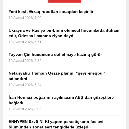
Yeni kəşf: Ərzaq robotları sınaqdan keçirilir
10 Avqust 2026, 7:00
Ukrayna və Rusiya bir-birini ölümcül hücumlarda ittiham
edir, Odessa limanına ziyan dəydi
10 Avqust 2026, 6:51
Tayvan Çin hücumunu dəf etməyə hazırıq görür
10 Avqust 2026, 6:32
Netanyahu Trampın Qəzzə planını “qeyri-məqbul”
adlandırdı
10 Avqust 2026, 6:24
İran Hormuz boğazının açılmasını ABŞ-dan güzəştlərə
bağladı
10 Avqust 2026, 6:06
ENHYPEN üzvü NI-KI yapon pərəstişkarın faciəvi
ölümündən sonra sərt tənqidlərlə üzləşdi