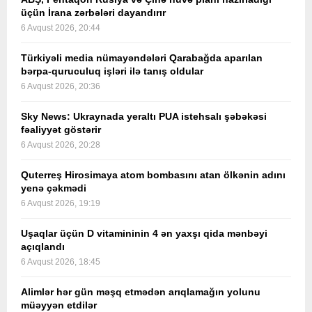
üçün İrana zərbələri dayandırır
6 Avqust 2026, 20:44
Türkiyəli media nümayəndələri Qarabağda aparılan
bərpa-quruculuq işləri ilə tanış oldular
6 Avqust 2026, 20:36
Sky News: Ukraynada yeraltı PUA istehsalı şəbəkəsi
fəaliyyət göstərir
6 Avqust 2026, 20:28
Quterreş Hirosimaya atom bombasını atan ölkənin adını
yenə çəkmədi
6 Avqust 2026, 19:19
Uşaqlar üçün D vitamininin 4 ən yaxşı qida mənbəyi
açıqlandı
6 Avqust 2026, 18:45
Alimlər hər gün məşq etmədən arıqlamağın yolunu
müəyyən etdilər