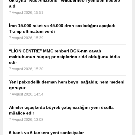
Ukrayna “Rus Amazonu” Wildberries-i yenidən hədəfə
aldı
7 Avqust 2026, 15:51
İran 15.000 raket və 45.000 dron saxladığını açıqladı,
Tramp ultimatum verdi
7 Avqust 2026, 15:39
“LİON CENTRE” MMC rəhbəri DGK-nın cavab
məktubunun hüquq prinsiplərinə zidd olduğunu iddia
edir
7 Avqust 2026, 15:30
Yeni psixodelik dərman həm beyni sağaldır, həm mədəni
qoruyur
7 Avqust 2026, 14:54
Alimlər uşaqlarda böyrək çatışmazlığını yeni üsulla
müalicə edir
7 Avqust 2026, 13:08
6 bank və 6 tankerə yeni sanksiyalar