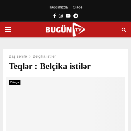
Haqqımızda
Əlaqə
Facebook
Instagram
Youtube
Telegram
PRIMARY
MENU
Baş səhifə
Belçika istilər
Teqlər : Belçika istilər
Dünya