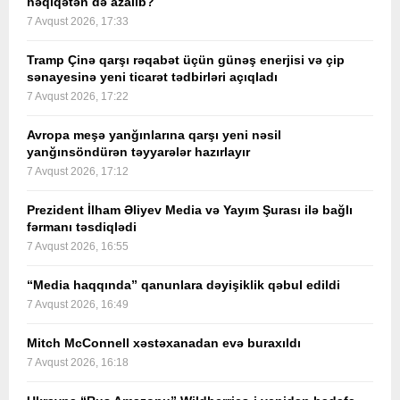
həqiqətən də azalıb?
7 Avqust 2026, 17:33
Tramp Çinə qarşı rəqabət üçün günəş enerjisi və çip
sənayesinə yeni ticarət tədbirləri açıqladı
7 Avqust 2026, 17:22
Avropa meşə yanğınlarına qarşı yeni nəsil
yanğınsöndürən təyyarələr hazırlayır
7 Avqust 2026, 17:12
Prezident İlham Əliyev Media və Yayım Şurası ilə bağlı
fərmanı təsdiqlədi
7 Avqust 2026, 16:55
“Media haqqında” qanunlara dəyişiklik qəbul edildi
7 Avqust 2026, 16:49
Mitch McConnell xəstəxanadan evə buraxıldı
7 Avqust 2026, 16:18