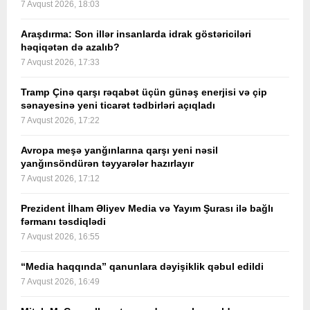
7 Avqust 2026, 18:03
Araşdırma: Son illər insanlarda idrak göstəriciləri
həqiqətən də azalıb?
7 Avqust 2026, 17:33
Tramp Çinə qarşı rəqabət üçün günəş enerjisi və çip
sənayesinə yeni ticarət tədbirləri açıqladı
7 Avqust 2026, 17:22
Avropa meşə yanğınlarına qarşı yeni nəsil
yanğınsöndürən təyyarələr hazırlayır
7 Avqust 2026, 17:12
Prezident İlham Əliyev Media və Yayım Şurası ilə bağlı
fərmanı təsdiqlədi
7 Avqust 2026, 16:55
“Media haqqında” qanunlara dəyişiklik qəbul edildi
7 Avqust 2026, 16:49