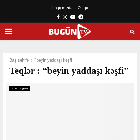
Haqqımızda
Əlaqə
Facebook
Instagram
Youtube
Telegram
PRIMARY
MENU
Baş səhifə
"beyin yaddaşı kəşfi"
Teqlər : “beyin yaddaşı kəşfi”
Texnologiya