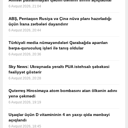
Alimlər paslanmayan qədim dəmirin sirrini açıqladılar
6 Avqust 2026, 21:04
ABŞ, Pentaqon Rusiya və Çinə nüvə planı hazırladığı
üçün İrana zərbələri dayandırır
6 Avqust 2026, 20:44
Türkiyəli media nümayəndələri Qarabağda aparılan
bərpa-quruculuq işləri ilə tanış oldular
6 Avqust 2026, 20:36
Sky News: Ukraynada yeraltı PUA istehsalı şəbəkəsi
fəaliyyət göstərir
6 Avqust 2026, 20:28
Quterreş Hirosimaya atom bombasını atan ölkənin adını
yenə çəkmədi
6 Avqust 2026, 19:19
Uşaqlar üçün D vitamininin 4 ən yaxşı qida mənbəyi
açıqlandı
6 Avqust 2026, 18:45