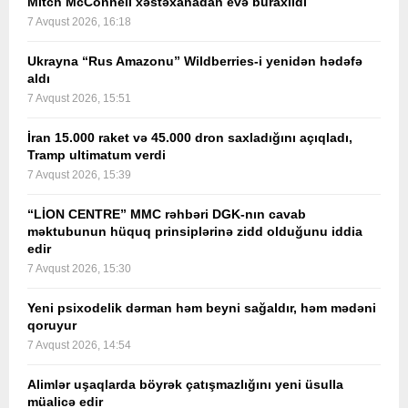
Mitch McConnell xəstəxanadan evə buraxıldı
7 Avqust 2026, 16:18
Ukrayna “Rus Amazonu” Wildberries-i yenidən hədəfə
aldı
7 Avqust 2026, 15:51
İran 15.000 raket və 45.000 dron saxladığını açıqladı,
Tramp ultimatum verdi
7 Avqust 2026, 15:39
“LİON CENTRE” MMC rəhbəri DGK-nın cavab
məktubunun hüquq prinsiplərinə zidd olduğunu iddia
edir
7 Avqust 2026, 15:30
Yeni psixodelik dərman həm beyni sağaldır, həm mədəni
qoruyur
7 Avqust 2026, 14:54
Alimlər uşaqlarda böyrək çatışmazlığını yeni üsulla
müalicə edir