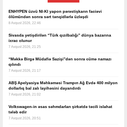
ENHYPEN üzvü NI-KI yapon pərəstişkarın faciəvi
ölümündən sonra sərt tənqidlərlə üzləşdi
8 Avqust 2026, 22:46
Sivasda yetişdirilən “Türk qızılbalığı” dünya bazarına
ixrac olunur
7 Avqust 2026, 21:25
“Məkkə Birgə Müdafiə Sazişi”dən sonra cümə namazı
qılındı
7 Avqust 2026, 21:17
ABŞ Apelyasiya Məhkəməsi Trampın Ağ Evdə 400 milyon
dollarlıq bal zalı layihəsini dayandırdı
7 Avqust 2026, 21:02
Volkswagen-in əsas səhmdarları şirkətdə təcili islahat
tələb edir
7 Avqust 2026, 20:51