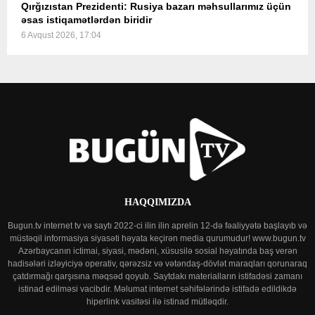
Qırğızıstan Prezidenti: Rusiya bazarı məhsullarımız üçün
əsas istiqamətlərdən biridir
6 Avqust 2026, 17:04
HAQQIMIZDA
Bugun.tv internet tv və saytı 2022-ci ilin ilin aprelin 12-də fəaliyyətə başlayıb və
müstəqil informasiya siyasəti həyata keçirən media qurumudur! www.bugun.tv
Azərbaycanın ictimai, siyasi, mədəni, xüsusilə sosial həyatında baş verən
hadisələri izləyiciyə operativ, qərəzsiz və vətəndaş-dövlət maraqları qorunaraq
çatdırmağı qarşısına məqsəd qoyub. Saytdakı materialların istifadəsi zamanı
istinad edilməsi vacibdir. Məlumat internet səhifələrində istifadə edildikdə
hiperlink vasitəsi ilə istinad mütləqdir.