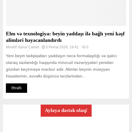
Elm və texnologiya: beyin yaddaşı ilə bağlı yeni kəşf
alimləri həyəcanlandırdı
Müəllif:
Aynur Camal
3 Fevral 2026, 18:41
0
Yeni beyin tədqiqatları yaddaşın necə formalaşdığı və qalıcı
olaraq saxlandığı haqqında mövcud nəzəriyyələri yenidən
gözdən keçirməyə məcbur edir. Alimlər beynin müəyyən
hissələrinin, əvvəlki düşüncə tərzlərindən...
Ətraflı
Aylaya dəstək olaq!