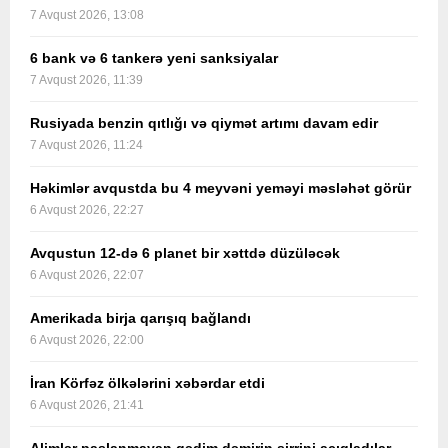
7 Avqust 2026, 13:08
6 bank və 6 tankerə yeni sanksiyalar
7 Avqust 2026, 11:39
Rusiyada benzin qıtlığı və qiymət artımı davam edir
7 Avqust 2026, 11:24
Həkimlər avqustda bu 4 meyvəni yeməyi məsləhət görür
6 Avqust 2026, 22:27
Avqustun 12-də 6 planet bir xəttdə düzüləcək
6 Avqust 2026, 22:07
Amerikada birja qarışıq bağlandı
6 Avqust 2026, 22:00
İran Körfəz ölkələrini xəbərdar etdi
6 Avqust 2026, 21:41