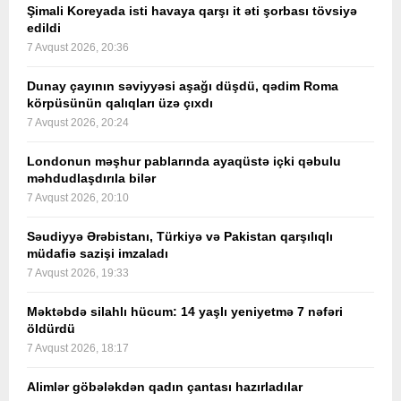
Şimali Koreyada isti havaya qarşı it əti şorbası tövsiyə
edildi
7 Avqust 2026, 20:36
Dunay çayının səviyyəsi aşağı düşdü, qədim Roma
körpüsünün qalıqları üzə çıxdı
7 Avqust 2026, 20:24
Londonun məşhur pablarında ayaqüstə içki qəbulu
məhdudlaşdırıla bilər
7 Avqust 2026, 20:10
Səudiyyə Ərəbistanı, Türkiyə və Pakistan qarşılıqlı
müdafiə sazişi imzaladı
7 Avqust 2026, 19:33
Məktəbdə silahlı hücum: 14 yaşlı yeniyetmə 7 nəfəri
öldürdü
7 Avqust 2026, 18:17
Alimlər göbələkdən qadın çantası hazırladılar