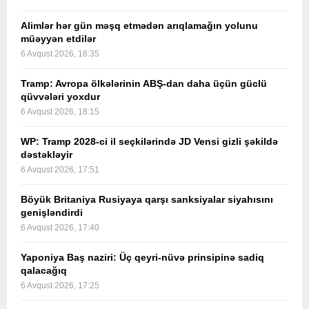
Alimlər hər gün məşq etmədən arıqlamağın yolunu
müəyyən etdilər
6 Avqust 2026, 18:35
Tramp: Avropa ölkələrinin ABŞ-dan daha üçün güclü
qüvvələri yoxdur
6 Avqust 2026, 18:15
WP: Tramp 2028-ci il seçkilərində JD Vensi gizli şəkildə
dəstəkləyir
6 Avqust 2026, 17:51
Böyük Britaniya Rusiyaya qarşı sanksiyalar siyahısını
genişləndirdi
6 Avqust 2026, 17:40
Yaponiya Baş naziri: Üç qeyri-nüvə prinsipinə sadiq
qalacağıq
6 Avqust 2026, 17:25