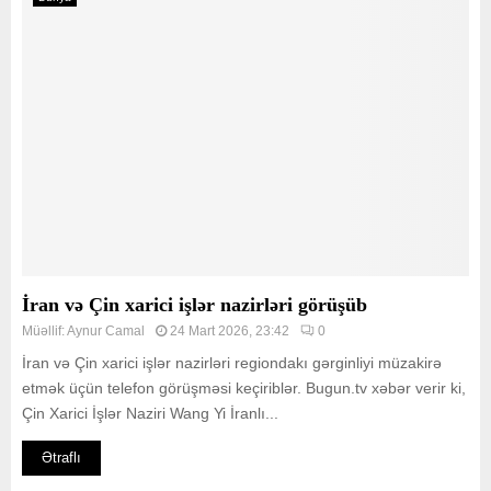
İran və Çin xarici işlər nazirləri görüşüb
Müəllif:
Aynur Camal
24 Mart 2026, 23:42
0
İran və Çin xarici işlər nazirləri regiondakı gərginliyi müzakirə
etmək üçün telefon görüşməsi keçiriblər. Bugun.tv xəbər verir ki,
Çin Xarici İşlər Naziri Wang Yi İranlı...
Ətraflı