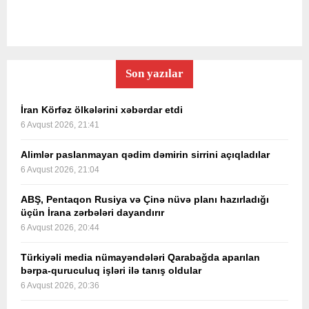
Son yazılar
İran Körfəz ölkələrini xəbərdar etdi
6 Avqust 2026, 21:41
Alimlər paslanmayan qədim dəmirin sirrini açıqladılar
6 Avqust 2026, 21:04
ABŞ, Pentaqon Rusiya və Çinə nüvə planı hazırladığı
üçün İrana zərbələri dayandırır
6 Avqust 2026, 20:44
Türkiyəli media nümayəndələri Qarabağda aparılan
bərpa-quruculuq işləri ilə tanış oldular
6 Avqust 2026, 20:36