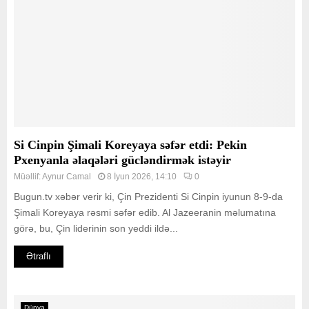
Si Cinpin Şimali Koreyaya səfər etdi: Pekin
Pxenyanla əlaqələri gücləndirmək istəyir
Müəllif:
Aynur Camal
8 İyun 2026, 14:10
0
Bugun.tv xəbər verir ki, Çin Prezidenti Si Cinpin iyunun 8-9-da
Şimali Koreyaya rəsmi səfər edib. Al Jazeeranin məlumatına
görə, bu, Çin liderinin son yeddi ildə...
Ətraflı
Dünya