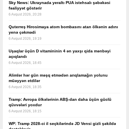
Sky News: Ukraynada yeraltı PUA istehsalı şəbəkəsi
fəaliyyət göstərir
6 Avqust 2026, 20:28
Quterreş Hirosimaya atom bombasını atan ölkənin adını
yenə çəkmədi
6 Avqust 2026, 19:19
Uşaqlar üçün D vitamininin 4 ən yaxşı qida mənbəyi
açıqlandı
6 Avqust 2026, 18:45
Alimlər hər gün məşq etmədən arıqlamağın yolunu
müəyyən etdilər
6 Avqust 2026, 18:35
Tramp: Avropa ölkələrinin ABŞ-dan daha üçün güclü
qüvvələri yoxdur
6 Avqust 2026, 18:15
WP: Tramp 2028-ci il seçkilərində JD Vensi gizli şəkildə