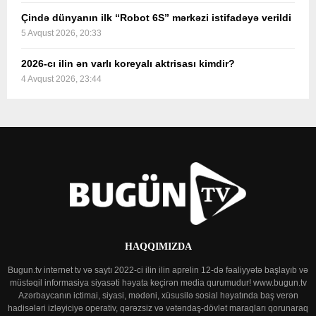
Çində dünyanın ilk “Robot 6S” mərkəzi istifadəyə verildi
5 Avqust 2026, 20:33
2026-cı ilin ən varlı koreyalı aktrisası kimdir?
4 Avqust 2026, 23:44
HAQQIMIZDA
Bugun.tv internet tv və saytı 2022-ci ilin ilin aprelin 12-də fəaliyyətə başlayıb və
müstəqil informasiya siyasəti həyata keçirən media qurumudur! www.bugun.tv
Azərbaycanın ictimai, siyasi, mədəni, xüsusilə sosial həyatında baş verən
hadisələri izləyiciyə operativ, qərəzsiz və vətəndaş-dövlət maraqları qorunaraq