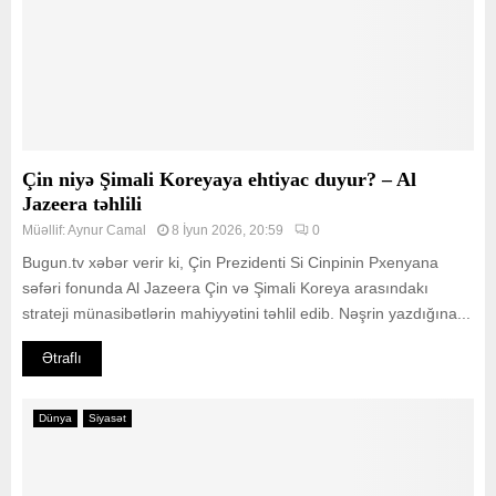
Çin niyə Şimali Koreyaya ehtiyac duyur? – Al
Jazeera təhlili
Müəllif:
Aynur Camal
8 İyun 2026, 20:59
0
Bugun.tv xəbər verir ki, Çin Prezidenti Si Cinpinin Pxenyana
səfəri fonunda Al Jazeera Çin və Şimali Koreya arasındakı
strateji münasibətlərin mahiyyətini təhlil edib. Nəşrin yazdığına...
Ətraflı
Dünya
Siyasət