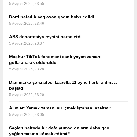
5 Avqust 2026, 23:55
Dörd nəfəri bıçaqlayan qadın həbs edildi
5 Avqust 2026, 23:46
ABŞ deportasiya reysini bərpa etdi
5 Avqust 2026, 23:37
Məşhur TikTok fenomeni canlı yayım zamanı
güllələnərək öldürüldü
5 Avqust 2026, 23:28
Danimarka şahzadəsi İzabella 11 aylıq hərbi xidmətə
başladı
5 Avqust 2026, 23:20
Alimlər: Yemək zamanı su içmək iştahanı azaltmır
5 Avqust 2026, 23:05
Saçları həftədə bir dəfə yumaq onların daha gec
yağlanmasına kömək edirmi?