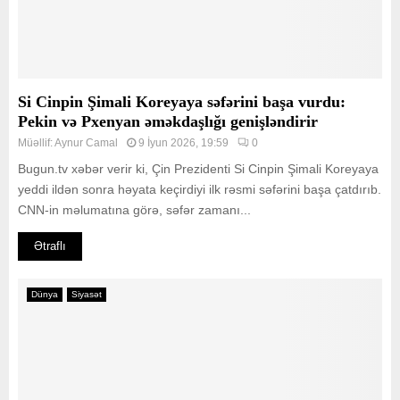
Si Cinpin Şimali Koreyaya səfərini başa vurdu:
Pekin və Pxenyan əməkdaşlığı genişləndirir
Müəllif:
Aynur Camal
9 İyun 2026, 19:59
0
Bugun.tv xəbər verir ki, Çin Prezidenti Si Cinpin Şimali Koreyaya
yeddi ildən sonra həyata keçirdiyi ilk rəsmi səfərini başa çatdırıb.
CNN-in məlumatına görə, səfər zamanı...
Ətraflı
Dünya
Siyasət