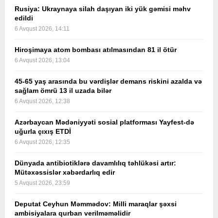
Rusiya: Ukraynaya silah daşıyan iki yük gəmisi məhv
edildi
6 Avqust 2026, 14:11
Hiroşimaya atom bombası atılmasından 81 il ötür
6 Avqust 2026, 13:04
45-65 yaş arasında bu vərdişlər demans riskini azalda və
sağlam ömrü 13 il uzada bilər
6 Avqust 2026, 12:38
Azərbaycan Mədəniyyəti sosial platforması Yayfest-də
uğurla çıxış ETDİ
6 Avqust 2026, 12:35
Dünyada antibiotiklərə davamlılıq təhlükəsi artır:
Mütəxəssislər xəbərdarlıq edir
5 Avqust 2026, 23:59
Deputat Ceyhun Məmmədov: Milli maraqlar şəxsi
ambisiyalara qurban verilməməlidir