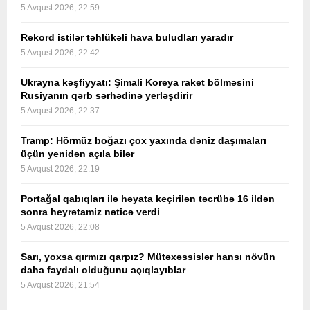
5 Avqust 2026, 22:59
Rekord istilər təhlükəli hava buludları yaradır
5 Avqust 2026, 22:42
Ukrayna kəşfiyyatı: Şimali Koreya raket bölməsini
Rusiyanın qərb sərhədinə yerləşdirir
5 Avqust 2026, 22:37
Tramp: Hörmüz boğazı çox yaxında dəniz daşımaları
üçün yenidən açıla bilər
5 Avqust 2026, 22:19
Portağal qabıqları ilə həyata keçirilən təcrübə 16 ildən
sonra heyrətamiz nəticə verdi
5 Avqust 2026, 22:08
Sarı, yoxsa qırmızı qarpız? Mütəxəssislər hansı növün
daha faydalı olduğunu açıqlayıblar
5 Avqust 2026, 21:54