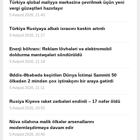
Türkiyə qlobal maliyyə mərkəzinə çevrilmək üçün yeni
vergi güzəştləri hazırlayır
5 Avqust 2026, 21:40
Türkiyə Rusiyaya albalı ixracını kəskin artırdı
5 Avqust 2026, 21:27
Enerji böhranı: Reklam lövhələri və elektromobil
doldurma məntəqələri söndürüldü
5 Avqust 2026, 21:18
Əddis-Əbəbədə keçirilən Dünya İctimai Sammiti 50
ölkədən 2 mindən çox iştirakçını bir araya gətirdi
5 Avqust 2026, 21:11
Rusiya Kiyevə raket zərbələri endirdi – 17 nəfər öldü
5 Avqust 2026, 20:55
Nüvə silahına malik ölkələr arsenallarını
modernləşdirməyə davam edir
5 Avqust 2026, 20:40