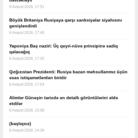
dəstəkləyir
6 Avqust 2026, 17:51
Böyük Britaniya Rusiyaya qarşı sanksiyalar siyahısını
genişləndirdi
6 Avqust 2026, 17:40
Yaponiya Baş naziri: Üç qeyri-nüvə prinsipinə sadiq
qalacağıq
6 Avqust 2026, 17:25
Qırğızıstan Prezidenti: Rusiya bazarı məhsullarımız üçün
əsas istiqamətlərdən biridir
6 Avqust 2026, 17:04
Alimlər Günəşin tarixdə ən detallı görüntülərini əldə
etdilər
6 Avqust 2026, 15:08
(başlıqsız)
6 Avqust 2026, 14:29