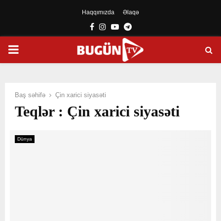
Haqqımızda
Əlaqə
Facebook
Instagram
Youtube
Telegram
PRIMARY
MENU
Baş səhifə
Çin xarici siyasəti
Teqlər : Çin xarici siyasəti
Dünya