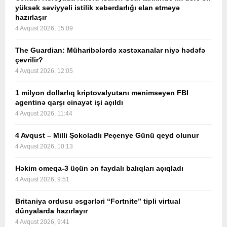
yüksək səviyyəli istilik xəbərdarlığı elan etməyə
hazırlaşır
4 Avqust 2026, 15:09
The Guardian: Müharibələrdə xəstəxanalar niyə hədəfə
çevrilir?
4 Avqust 2026, 12:05
1 milyon dollarlıq kriptovalyutanı mənimsəyən FBI
agentinə qarşı cinayət işi açıldı
4 Avqust 2026, 11:44
4 Avqust – Milli Şokoladlı Peçenye Günü qeyd olunur
4 Avqust 2026, 10:13
Həkim omeqa-3 üçün ən faydalı balıqları açıqladı
4 Avqust 2026, 9:51
Britaniya ordusu əsgərləri “Fortnite” tipli virtual
dünyalarda hazırlayır
4 Avqust 2026, 9:41