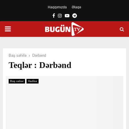
Haqqımızda
Əlaqə
Facebook
Instagram
Youtube
Telegram
PRIMARY
MENU
Baş səhifə
Dərbənd
Teqlər : Dərbənd
Baş xəbər
Hadisə