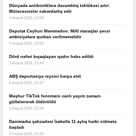
Dünyada antibiotiklərə davamlılıq təhlükəsi artır:
Mütəxəssislər xəbərdarlıq edir
5 Avqust 2026, 23:59
Deputat Ceyhun Məmmədov: Milli maraqlar şəxsi
ambisiyalara qurban verilməməlidir
5 Avqust 2026, 23:55
Dörd nəfəri bıçaqlayan qadın həbs edildi
5 Avqust 2026, 23:46
ABŞ deportasiya reysini bərpa etdi
5 Avqust 2026, 23:37
Məşhur TikTok fenomeni canlı yayım zamanı
güllələnərək öldürüldü
5 Avqust 2026, 23:28
Danimarka şahzadəsi İzabella 11 aylıq hərbi xidmətə
başladı
5 Avqust 2026, 23:20