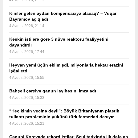
4 Avqust 2026, 21:19
Kimlər gələn aydan kompensasiya alacaq? – Vüqar
Bayramov açıqladı
4 Avqust 2026, 21:14
Kəskin istilərə görə 3 nüvə reaktoru fəaliyyətini
dayandırdı
4 Avqust 2026, 17:44
Heyvan yemi üçün əkilmişdi, milyonlarla hektar ərazini
işğal etdi
4 Avqust 2026, 15:55
Bahçeli çərçivə qanun layihəsini imzaladı
4 Avqust 2026, 15:33
“Heç kimin vecinə deyil”: Böyük Britaniyanın plastik
tullantı probleminin yükünü türk fermerləri daşıyır
4 Avqust 2026, 15:21
Cənubi Koreyada rekord istilər: Seul tarixində ilk dəfə ən