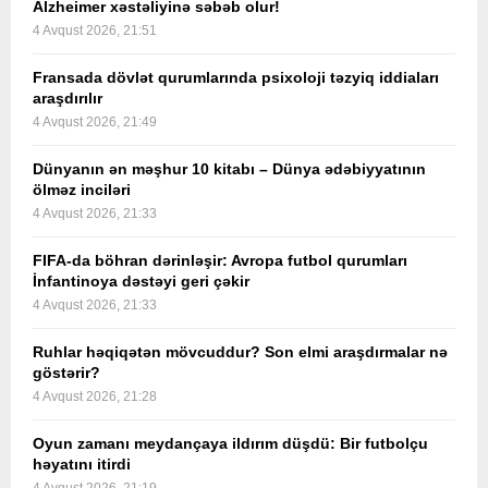
Alzheimer xəstəliyinə səbəb olur!
4 Avqust 2026, 21:51
Fransada dövlət qurumlarında psixoloji təzyiq iddiaları
araşdırılır
4 Avqust 2026, 21:49
Dünyanın ən məşhur 10 kitabı – Dünya ədəbiyyatının
ölməz inciləri
4 Avqust 2026, 21:33
FIFA-da böhran dərinləşir: Avropa futbol qurumları
İnfantinoya dəstəyi geri çəkir
4 Avqust 2026, 21:33
Ruhlar həqiqətən mövcuddur? Son elmi araşdırmalar nə
göstərir?
4 Avqust 2026, 21:28
Oyun zamanı meydançaya ildırım düşdü: Bir futbolçu
həyatını itirdi