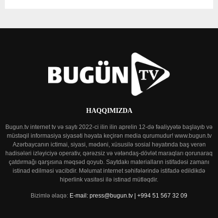
HAQQIMIZDA
Bugun.tv internet tv və saytı 2022-ci ilin ilin aprelin 12-də fəaliyyətə başlayıb və
müstəqil informasiya siyasəti həyata keçirən media qurumudur! www.bugun.tv
Azərbaycanın ictimai, siyasi, mədəni, xüsusilə sosial həyatında baş verən
hadisələri izləyiciyə operativ, qərəzsiz və vətəndaş-dövlət maraqları qorunaraq
çatdırmağı qarşısına məqsəd qoyub. Saytdakı materialların istifadəsi zamanı
istinad edilməsi vacibdir. Məlumat internet səhifələrində istifadə edildikdə
hiperlink vasitəsi ilə istinad mütləqdir.
Bizimlə əlaqə:
E-mail: press@bugun.tv | +994 51 567 32 09