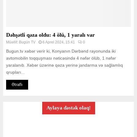
Dəhşətli qəza oldu: 4 ölü, 1 yaralı var
Müəllif:
Bugün TV
6 Aprel 2024, 15:41
0
Bugun.tv xəbər verir ki, Konyanın Dərbənd rayonunda iki
avtomobilin toqquşması nəticəsində 4 nəfər ölüb, 1 nəfər
yaralanıb. Xəbər üzərinə qəza yerinə jandarma və sağlamlıq
qrupları...
Ətraflı
Aylaya dəstək olaq!