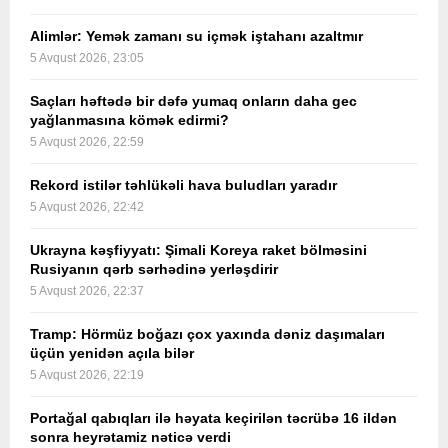
Alimlər: Yemək zamanı su içmək iştahanı azaltmır
5 Avqust 2026, 23:05
Saçları həftədə bir dəfə yumaq onların daha gec
yağlanmasına kömək edirmi?
5 Avqust 2026, 22:59
Rekord istilər təhlükəli hava buludları yaradır
5 Avqust 2026, 22:42
Ukrayna kəşfiyyatı: Şimali Koreya raket bölməsini
Rusiyanın qərb sərhədinə yerləşdirir
5 Avqust 2026, 22:37
Tramp: Hörmüz boğazı çox yaxında dəniz daşımaları
üçün yenidən açıla bilər
5 Avqust 2026, 22:19
Portağal qabıqları ilə həyata keçirilən təcrübə 16 ildən
sonra heyrətamiz nəticə verdi