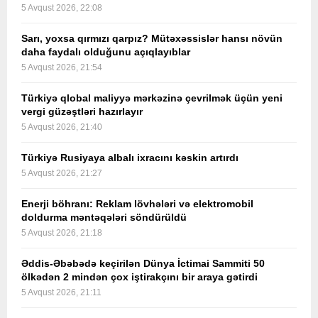
5 Avqust 2026, 22:08
Sarı, yoxsa qırmızı qarpız? Mütəxəssislər hansı növün
daha faydalı olduğunu açıqlayıblar
5 Avqust 2026, 21:54
Türkiyə qlobal maliyyə mərkəzinə çevrilmək üçün yeni
vergi güzəştləri hazırlayır
5 Avqust 2026, 21:40
Türkiyə Rusiyaya albalı ixracını kəskin artırdı
5 Avqust 2026, 21:27
Enerji böhranı: Reklam lövhələri və elektromobil
doldurma məntəqələri söndürüldü
5 Avqust 2026, 21:18
Əddis-Əbəbədə keçirilən Dünya İctimai Sammiti 50
ölkədən 2 mindən çox iştirakçını bir araya gətirdi
5 Avqust 2026, 21:11