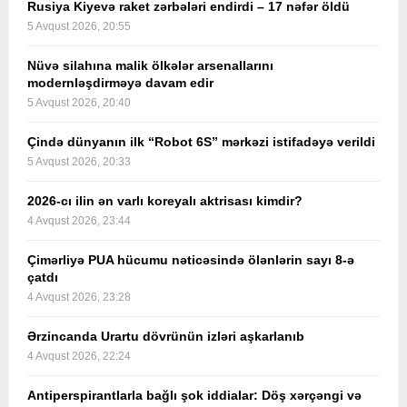
Rusiya Kiyevə raket zərbələri endirdi – 17 nəfər öldü
5 Avqust 2026, 20:55
Nüvə silahına malik ölkələr arsenallarını
modernləşdirməyə davam edir
5 Avqust 2026, 20:40
Çində dünyanın ilk “Robot 6S” mərkəzi istifadəyə verildi
5 Avqust 2026, 20:33
2026-cı ilin ən varlı koreyalı aktrisası kimdir?
4 Avqust 2026, 23:44
Çimərliyə PUA hücumu nəticəsində ölənlərin sayı 8-ə
çatdı
4 Avqust 2026, 23:28
Ərzincanda Urartu dövrünün izləri aşkarlanıb
4 Avqust 2026, 22:24
Antiperspirantlarla bağlı şok iddialar: Döş xərçəngi və