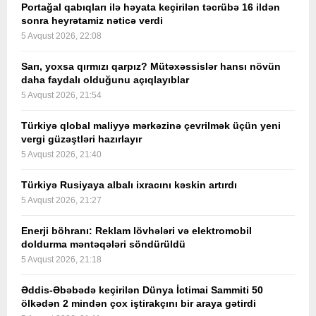
Portağal qabıqları ilə həyata keçirilən təcrübə 16 ildən
sonra heyrətamiz nəticə verdi
5 Avqust 2026, 22:08
Sarı, yoxsa qırmızı qarpız? Mütəxəssislər hansı növün
daha faydalı olduğunu açıqlayıblar
5 Avqust 2026, 21:54
Türkiyə qlobal maliyyə mərkəzinə çevrilmək üçün yeni
vergi güzəştləri hazırlayır
5 Avqust 2026, 21:40
Türkiyə Rusiyaya albalı ixracını kəskin artırdı
5 Avqust 2026, 21:27
Enerji böhranı: Reklam lövhələri və elektromobil
doldurma məntəqələri söndürüldü
5 Avqust 2026, 21:18
Əddis-Əbəbədə keçirilən Dünya İctimai Sammiti 50
ölkədən 2 mindən çox iştirakçını bir araya gətirdi