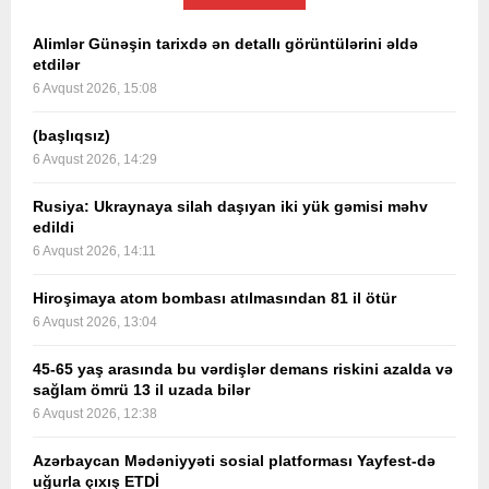
Alimlər Günəşin tarixdə ən detallı görüntülərini əldə
etdilər
6 Avqust 2026, 15:08
(başlıqsız)
6 Avqust 2026, 14:29
Rusiya: Ukraynaya silah daşıyan iki yük gəmisi məhv
edildi
6 Avqust 2026, 14:11
Hiroşimaya atom bombası atılmasından 81 il ötür
6 Avqust 2026, 13:04
45-65 yaş arasında bu vərdişlər demans riskini azalda və
sağlam ömrü 13 il uzada bilər
6 Avqust 2026, 12:38
Azərbaycan Mədəniyyəti sosial platforması Yayfest-də
uğurla çıxış ETDİ