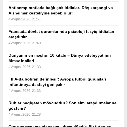
Antiperspirantlarla bağlı şok iddialar: Döş xərçəngi və
Alzheimer xəstəliyinə səbəb olur!
4 Avqust 2026, 21:51
Fransada dövlət qurumlarında psixoloji təzyiq iddiaları
araşdırılır
4 Avqust 2026, 21:49
Dünyanın ən məşhur 10 kitabı – Dünya ədəbiyyatının
ölməz inciləri
4 Avqust 2026, 21:33
FIFA-da böhran dərinləşir: Avropa futbol qurumları
İnfantinoya dəstəyi geri çəkir
4 Avqust 2026, 21:33
Ruhlar həqiqətən mövcuddur? Son elmi araşdırmalar nə
göstərir?
4 Avqust 2026, 21:28
Oyun zamanı meydançaya ildırım düşdü: Bir futbolçu