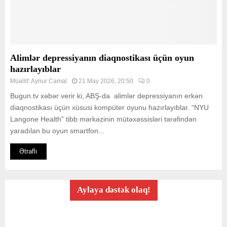
Alimlər depressiyanın diaqnostikası üçün oyun
hazırlayıblar
Müəllif:
Aynur Camal
21 May 2026, 20:50
0
Bugun.tv xəbər verir ki, ABŞ-da alimlər depressiyanın erkən
diaqnostikası üçün xüsusi kompüter oyunu hazırlayıblar. “NYU
Langone Health” tibb mərkəzinin mütəxəssisləri tərəfindən
yaradılan bu oyun smartfon...
Ətraflı
Aylaya dəstək olaq!