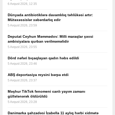
6 Avqust 2026, 12:35
Dünyada antibiotiklərə davamlılıq təhlükəsi artır:
Mütəxəssislər xəbərdarlıq edir
5 Avqust 2026, 23:59
Deputat Ceyhun Məmmədov: Milli maraqlar şəxsi
ambisiyalara qurban verilməməlidir
5 Avqust 2026, 23:55
Dörd nəfəri bıçaqlayan qadın həbs edildi
5 Avqust 2026, 23:46
ABŞ deportasiya reysini bərpa etdi
5 Avqust 2026, 23:37
Məşhur TikTok fenomeni canlı yayım zamanı
güllələnərək öldürüldü
5 Avqust 2026, 23:28
Danimarka şahzadəsi İzabella 11 aylıq hərbi xidmətə