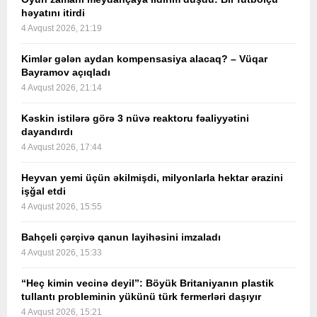
həyatını itirdi
4 Avqust 2026, 21:19
Kimlər gələn aydan kompensasiya alacaq? – Vüqar
Bayramov açıqladı
4 Avqust 2026, 21:14
Kəskin istilərə görə 3 nüvə reaktoru fəaliyyətini
dayandırdı
4 Avqust 2026, 17:44
Heyvan yemi üçün əkilmişdi, milyonlarla hektar ərazini
işğal etdi
4 Avqust 2026, 15:55
Bahçeli çərçivə qanun layihəsini imzaladı
4 Avqust 2026, 15:33
“Heç kimin vecinə deyil”: Böyük Britaniyanın plastik
tullantı probleminin yükünü türk fermerləri daşıyır
4 Avqust 2026, 15:21