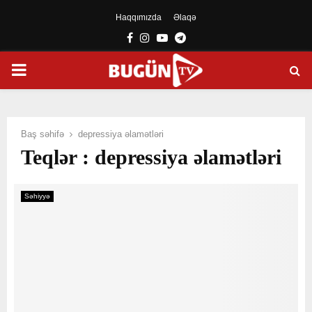
Haqqımızda
Əlaqə
Facebook
Instagram
Youtube
Telegram
PRIMARY
MENU
Baş səhifə
depressiya əlamətləri
Teqlər : depressiya əlamətləri
Səhiyyə