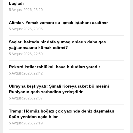
başladı
5 Avqust 2026, 23:20
Alimlər: Yemək zamanı su içmək iştahanı azaltmır
5 Avqust 2026, 23:05
Saçları həftədə bir dəfə yumaq onların daha gec
yağlanmasına kömək edirmi?
5 Avqust 2026, 22:59
Rekord istilər təhlükəli hava buludları yaradır
5 Avqust 2026, 22:42
Ukrayna kəşfiyyatı: Şimali Koreya raket bölməsini
Rusiyanın qərb sərhədinə yerləşdirir
5 Avqust 2026, 22:37
Tramp: Hörmüz boğazı çox yaxında dəniz daşımaları
üçün yenidən açıla bilər
5 Avqust 2026, 22:19