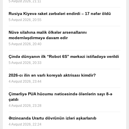
5 Avqust 2026, 21:11
Rusiya Kiyevə raket zərbələri endirdi – 17 nəfər öldü
5 Avqust 2026, 20:55
Nüvə silahına malik ölkələr arsenallarını
modernləşdirməyə davam edir
5 Avqust 2026, 20:40
Çində dünyanın ilk “Robot 6S” mərkəzi istifadəyə verildi
5 Avqust 2026, 20:33
2026-cı ilin ən varlı koreyalı aktrisası kimdir?
4 Avqust 2026, 23:44
Çimərliyə PUA hücumu nəticəsində ölənlərin sayı 8-ə
çatdı
4 Avqust 2026, 23:28
Ərzincanda Urartu dövrünün izləri aşkarlanıb
4 Avqust 2026, 22:24