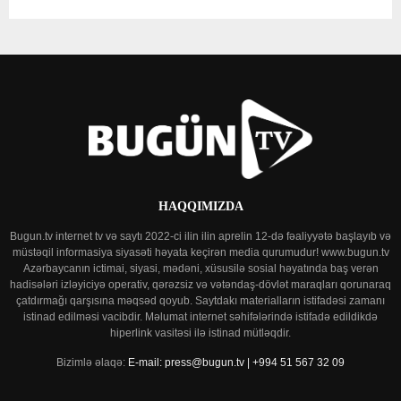
HAQQIMIZDA
Bugun.tv internet tv və saytı 2022-ci ilin ilin aprelin 12-də fəaliyyətə başlayıb və
müstəqil informasiya siyasəti həyata keçirən media qurumudur! www.bugun.tv
Azərbaycanın ictimai, siyasi, mədəni, xüsusilə sosial həyatında baş verən
hadisələri izləyiciyə operativ, qərəzsiz və vətəndaş-dövlət maraqları qorunaraq
çatdırmağı qarşısına məqsəd qoyub. Saytdakı materialların istifadəsi zamanı
istinad edilməsi vacibdir. Məlumat internet səhifələrində istifadə edildikdə
hiperlink vasitəsi ilə istinad mütləqdir.
Bizimlə əlaqə:
E-mail: press@bugun.tv | +994 51 567 32 09