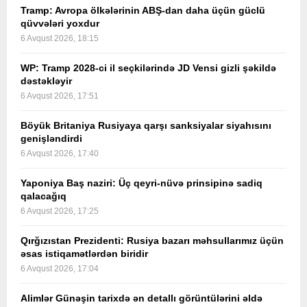
Tramp: Avropa ölkələrinin ABŞ-dan daha üçün güclü
qüvvələri yoxdur
6 Avqust 2026, 18:15
WP: Tramp 2028-ci il seçkilərində JD Vensi gizli şəkildə
dəstəkləyir
6 Avqust 2026, 17:51
Böyük Britaniya Rusiyaya qarşı sanksiyalar siyahısını
genişləndirdi
6 Avqust 2026, 17:40
Yaponiya Baş naziri: Üç qeyri-nüvə prinsipinə sadiq
qalacağıq
6 Avqust 2026, 17:25
Qırğızıstan Prezidenti: Rusiya bazarı məhsullarımız üçün
əsas istiqamətlərdən biridir
6 Avqust 2026, 17:04
Alimlər Günəşin tarixdə ən detallı görüntülərini əldə