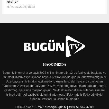
etdilər
6 Avqust 2026, 15:08
HAQQIMIZDA
Bugun.tv internet tv və saytı 2022-ci ilin ilin aprelin 12-də fəaliyyətə başlayıb və
müstəqil informasiya siyasəti həyata keçirən media qurumudur! www.bugun.tv
Azərbaycanın ictimai, siyasi, mədəni, xüsusilə sosial həyatında baş verən
hadisələri izləyiciyə operativ, qərəzsiz və vətəndaş-dövlət maraqları qorunaraq
çatdırmağı qarşısına məqsəd qoyub. Saytdakı materialların istifadəsi zamanı
istinad edilməsi vacibdir. Məlumat internet səhifələrində istifadə edildikdə
hiperlink vasitəsi ilə istinad mütləqdir.
Bizimlə əlaqə:
E-mail: press@bugun.tv | +994 51 567 32 09