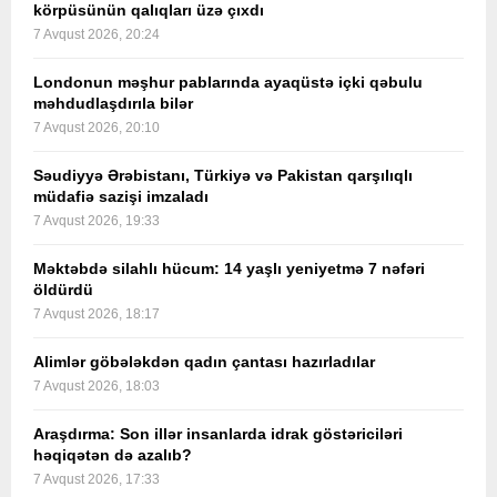
körpüsünün qalıqları üzə çıxdı
7 Avqust 2026, 20:24
Londonun məşhur pablarında ayaqüstə içki qəbulu
məhdudlaşdırıla bilər
7 Avqust 2026, 20:10
Səudiyyə Ərəbistanı, Türkiyə və Pakistan qarşılıqlı
müdafiə sazişi imzaladı
7 Avqust 2026, 19:33
Məktəbdə silahlı hücum: 14 yaşlı yeniyetmə 7 nəfəri
öldürdü
7 Avqust 2026, 18:17
Alimlər göbələkdən qadın çantası hazırladılar
7 Avqust 2026, 18:03
Araşdırma: Son illər insanlarda idrak göstəriciləri
həqiqətən də azalıb?
7 Avqust 2026, 17:33