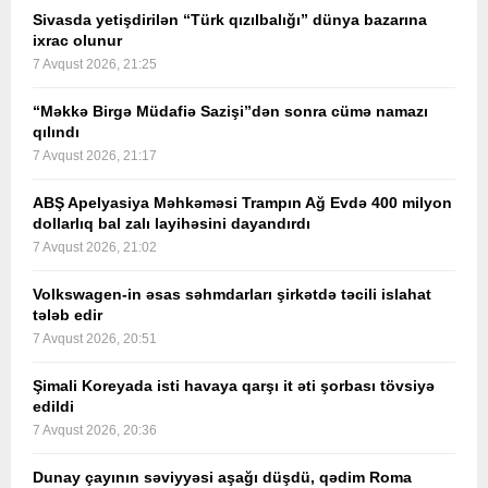
Sivasda yetişdirilən “Türk qızılbalığı” dünya bazarına
ixrac olunur
7 Avqust 2026, 21:25
“Məkkə Birgə Müdafiə Sazişi”dən sonra cümə namazı
qılındı
7 Avqust 2026, 21:17
ABŞ Apelyasiya Məhkəməsi Trampın Ağ Evdə 400 milyon
dollarlıq bal zalı layihəsini dayandırdı
7 Avqust 2026, 21:02
Volkswagen-in əsas səhmdarları şirkətdə təcili islahat
tələb edir
7 Avqust 2026, 20:51
Şimali Koreyada isti havaya qarşı it əti şorbası tövsiyə
edildi
7 Avqust 2026, 20:36
Dunay çayının səviyyəsi aşağı düşdü, qədim Roma