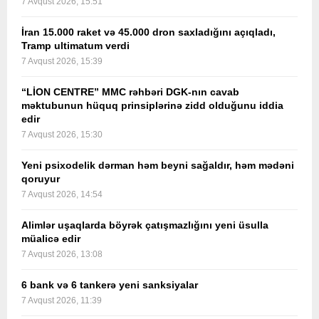
7 Avqust 2026, 15:51
İran 15.000 raket və 45.000 dron saxladığını açıqladı,
Tramp ultimatum verdi
7 Avqust 2026, 15:39
“LİON CENTRE” MMC rəhbəri DGK-nın cavab
məktubunun hüquq prinsiplərinə zidd olduğunu iddia
edir
7 Avqust 2026, 15:30
Yeni psixodelik dərman həm beyni sağaldır, həm mədəni
qoruyur
7 Avqust 2026, 14:54
Alimlər uşaqlarda böyrək çatışmazlığını yeni üsulla
müalicə edir
7 Avqust 2026, 13:08
6 bank və 6 tankerə yeni sanksiyalar
7 Avqust 2026, 11:39