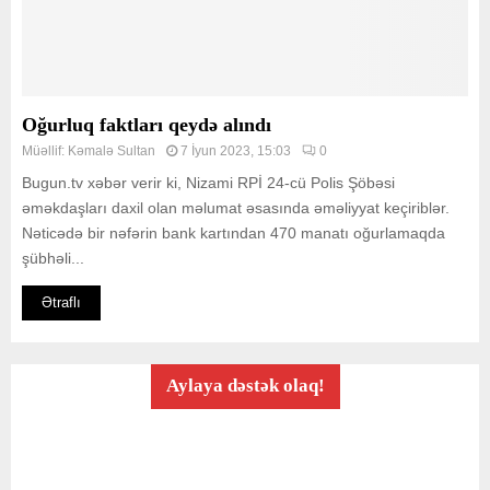
Oğurluq faktları qeydə alındı
Müəllif:
Kəmalə Sultan
7 İyun 2023, 15:03
0
Bugun.tv xəbər verir ki, Nizami RPİ 24-cü Polis Şöbəsi
əməkdaşları daxil olan məlumat əsasında əməliyyat keçiriblər.
Nəticədə bir nəfərin bank kartından 470 manatı oğurlamaqda
şübhəli...
Ətraflı
Aylaya dəstək olaq!