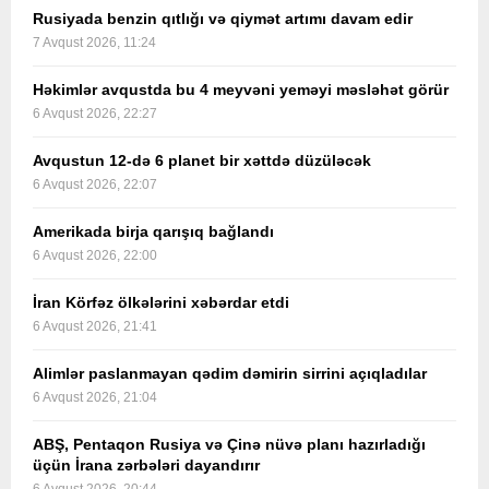
Rusiyada benzin qıtlığı və qiymət artımı davam edir
7 Avqust 2026, 11:24
Həkimlər avqustda bu 4 meyvəni yeməyi məsləhət görür
6 Avqust 2026, 22:27
Avqustun 12-də 6 planet bir xəttdə düzüləcək
6 Avqust 2026, 22:07
Amerikada birja qarışıq bağlandı
6 Avqust 2026, 22:00
İran Körfəz ölkələrini xəbərdar etdi
6 Avqust 2026, 21:41
Alimlər paslanmayan qədim dəmirin sirrini açıqladılar
6 Avqust 2026, 21:04
ABŞ, Pentaqon Rusiya və Çinə nüvə planı hazırladığı
üçün İrana zərbələri dayandırır