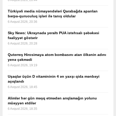
6 Avqust 2026, 20:44
Türkiyəli media nümayəndələri Qarabağda aparılan
bərpa-quruculuq işləri ilə tanış oldular
6 Avqust 2026, 20:36
Sky News: Ukraynada yeraltı PUA istehsalı şəbəkəsi
fəaliyyət göstərir
6 Avqust 2026, 20:28
Quterreş Hirosimaya atom bombasını atan ölkənin adını
yenə çəkmədi
6 Avqust 2026, 19:19
Uşaqlar üçün D vitamininin 4 ən yaxşı qida mənbəyi
açıqlandı
6 Avqust 2026, 18:45
Alimlər hər gün məşq etmədən arıqlamağın yolunu
müəyyən etdilər
6 Avqust 2026, 18:35