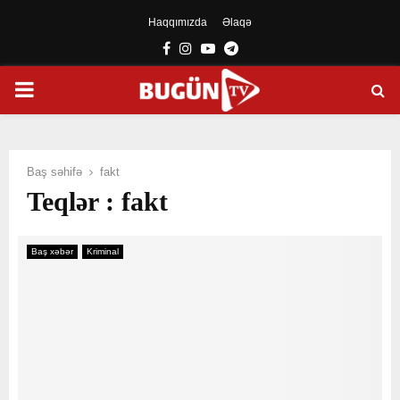
Haqqımızda
Əlaqə
Facebook
Instagram
Youtube
Telegram
PRIMARY
MENU
Baş səhifə
fakt
Teqlər : fakt
Baş xəbər
Kriminal