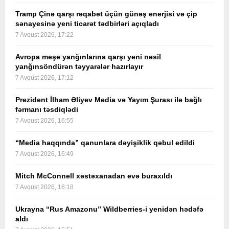
Tramp Çinə qarşı rəqabət üçün günəş enerjisi və çip
sənayesinə yeni ticarət tədbirləri açıqladı
7 Avqust 2026, 17:22
Avropa meşə yanğınlarına qarşı yeni nəsil
yanğınsöndürən təyyarələr hazırlayır
7 Avqust 2026, 17:12
Prezident İlham Əliyev Media və Yayım Şurası ilə bağlı
fərmanı təsdiqlədi
7 Avqust 2026, 16:55
“Media haqqında” qanunlara dəyişiklik qəbul edildi
7 Avqust 2026, 16:49
Mitch McConnell xəstəxanadan evə buraxıldı
7 Avqust 2026, 16:18
Ukrayna “Rus Amazonu” Wildberries-i yenidən hədəfə
aldı