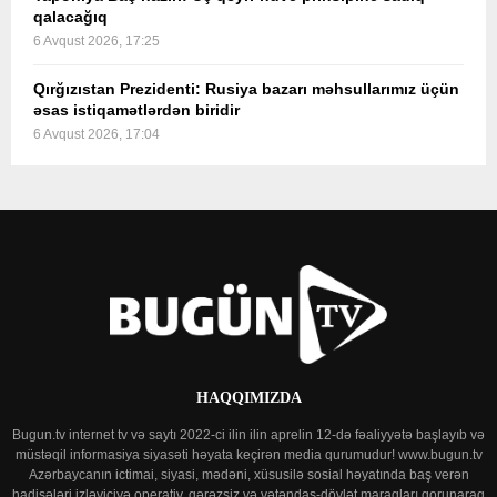
qalacağıq
6 Avqust 2026, 17:25
Qırğızıstan Prezidenti: Rusiya bazarı məhsullarımız üçün
əsas istiqamətlərdən biridir
6 Avqust 2026, 17:04
HAQQIMIZDA
Bugun.tv internet tv və saytı 2022-ci ilin ilin aprelin 12-də fəaliyyətə başlayıb və
müstəqil informasiya siyasəti həyata keçirən media qurumudur! www.bugun.tv
Azərbaycanın ictimai, siyasi, mədəni, xüsusilə sosial həyatında baş verən
hadisələri izləyiciyə operativ, qərəzsiz və vətəndaş-dövlət maraqları qorunaraq