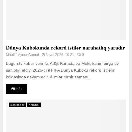
Dünya Kubokunda rekord istilər narahatlıq yaradır
Müəllif:
Aynur Camal
3 İyul 2026, 19:21
0
Bugun.tv xəbər verir ki, ABŞ, Kanada və Meksikanın birgə ev
sahibliyi etdiyi 2026-cı il FIFA Dünya Kuboku rekord istilərin
kölgəsində davam edir. Alimlər turnir zamanı...
Ətraflı
Baş xəbər
Kriminal