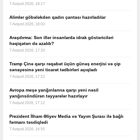
7 Avqust 2026, 18:17
Alimlər göbələkdən qadın çantası hazırladılar
7 Avqust 2026, 18:03
Araşdırma: Son illər insanlarda idrak göstəriciləri
həqiqətən də azalıb?
7 Avqust 2026, 17:33
Tramp Çinə qarşı rəqabət üçün günəş enerjisi və çip
sənayesinə yeni ticarət tədbirləri açıqladı
7 Avqust 2026, 17:22
Avropa meşə yanğınlarına qarşı yeni nəsil
yanğınsöndürən təyyarələr hazırlayır
7 Avqust 2026, 17:12
Prezident İlham Əliyev Media və Yayım Şurası ilə bağlı
fərmanı təsdiqlədi
7 Avqust 2026, 16:55