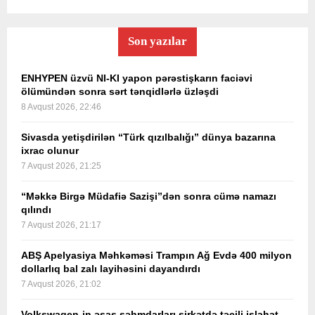
Son yazılar
ENHYPEN üzvü NI-KI yapon pərəstişkarın faciəvi
ölümündən sonra sərt tənqidlərlə üzləşdi
8 Avqust 2026, 22:46
Sivasda yetişdirilən “Türk qızılbalığı” dünya bazarına
ixrac olunur
7 Avqust 2026, 21:25
“Məkkə Birgə Müdafiə Sazişi”dən sonra cümə namazı
qılındı
7 Avqust 2026, 21:17
ABŞ Apelyasiya Məhkəməsi Trampın Ağ Evdə 400 milyon
dollarlıq bal zalı layihəsini dayandırdı
7 Avqust 2026, 21:02
Volkswagen-in əsas səhmdarları şirkətdə təcili islahat