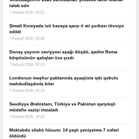
tələb edir
7 Avqust 2026, 20:51
Şimali Koreyada isti havaya qarşı it əti şorbası tövsiyə
edildi
7 Avqust 2026, 20:36
Dunay çayının səviyyəsi aşağı düşdü, qədim Roma
körpüsünün qalıqları üzə çıxdı
7 Avqust 2026, 20:24
Londonun məşhur pablarında ayaqüstə içki qəbulu
məhdudlaşdırıla bilər
7 Avqust 2026, 20:10
Səudiyyə Ərəbistanı, Türkiyə və Pakistan qarşılıqlı
müdafiə sazişi imzaladı
7 Avqust 2026, 19:33
Məktəbdə silahlı hücum: 14 yaşlı yeniyetmə 7 nəfəri
öldürdü