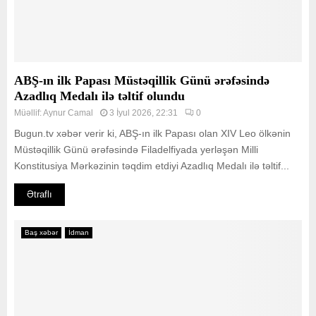
ABŞ-ın ilk Papası Müstəqillik Günü ərəfəsində
Azadlıq Medalı ilə təltif olundu
Müəllif:
Aynur Camal
3 İyul 2026, 22:31
0
Bugun.tv xəbər verir ki, ABŞ-ın ilk Papası olan XIV Leo ölkənin
Müstəqillik Günü ərəfəsində Filadelfiyada yerləşən Milli
Konstitusiya Mərkəzinin təqdim etdiyi Azadlıq Medalı ilə təltif...
Ətraflı
Baş xəbər
İdman