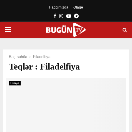
Haqqımızda
Əlaqə
Facebook
Instagram
Youtube
Telegram
PRIMARY
MENU
Baş səhifə
Filadelfiya
Teqlər : Filadelfiya
Dünya