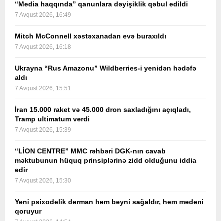
“Media haqqında” qanunlara dəyişiklik qəbul edildi
7 Avqust 2026, 16:49
Mitch McConnell xəstəxanadan evə buraxıldı
7 Avqust 2026, 16:18
Ukrayna “Rus Amazonu” Wildberries-i yenidən hədəfə
aldı
7 Avqust 2026, 15:51
İran 15.000 raket və 45.000 dron saxladığını açıqladı,
Tramp ultimatum verdi
7 Avqust 2026, 15:39
“LİON CENTRE” MMC rəhbəri DGK-nın cavab
məktubunun hüquq prinsiplərinə zidd olduğunu iddia
edir
7 Avqust 2026, 15:30
Yeni psixodelik dərman həm beyni sağaldır, həm mədəni
qoruyur