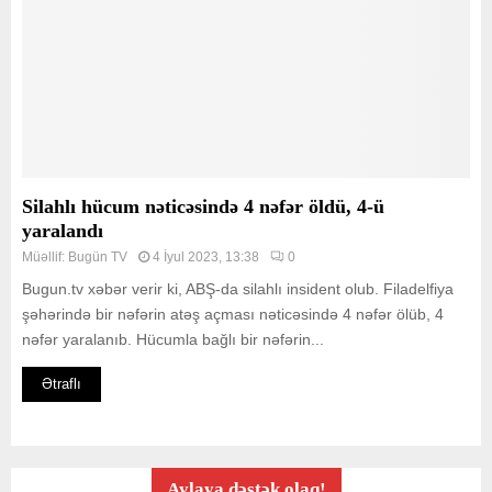
Silahlı hücum nəticəsində 4 nəfər öldü, 4-ü
yaralandı
Müəllif:
Bugün TV
4 İyul 2023, 13:38
0
Bugun.tv xəbər verir ki, ABŞ-da silahlı insident olub. Filadelfiya
şəhərində bir nəfərin atəş açması nəticəsində 4 nəfər ölüb, 4
nəfər yaralanıb. Hücumla bağlı bir nəfərin...
Ətraflı
Aylaya dəstək olaq!