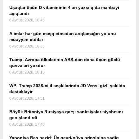
Uşaqlar üçün D vitamininin 4 ən yaxşı qida mənbəyi
açıqlandı
6 Avqust 2026, 18:45
Alimlər hər gün məşq etmədən arıqlamağın yolunu
müəyyən etdilər
6 Avqust 2026, 18:35
Tramp: Avropa ölkələrinin ABŞ-dan daha üçün güclü
qüvvələri yoxdur
6 Avqust 2026, 18:15
WP: Tramp 2028-ci il seçkilərində JD Vensi gizli şəkildə
dəstəkləyir
6 Avqust 2026, 17:51
Böyük Britaniya Rusiyaya qarşı sanksiyalar siyahısını
genişləndirdi
6 Avqust 2026, 17:40
Yaponiya Baş naziri: Üç qeyri-nüvə prinsipinə sadiq