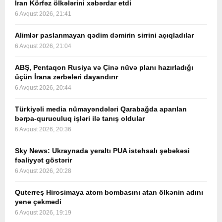
İran Körfəz ölkələrini xəbərdar etdi
6 Avqust 2026, 21:41
Alimlər paslanmayan qədim dəmirin sirrini açıqladılar
6 Avqust 2026, 21:04
ABŞ, Pentaqon Rusiya və Çinə nüvə planı hazırladığı
üçün İrana zərbələri dayandırır
6 Avqust 2026, 20:44
Türkiyəli media nümayəndələri Qarabağda aparılan
bərpa-quruculuq işləri ilə tanış oldular
6 Avqust 2026, 20:36
Sky News: Ukraynada yeraltı PUA istehsalı şəbəkəsi
fəaliyyət göstərir
6 Avqust 2026, 20:28
Quterreş Hirosimaya atom bombasını atan ölkənin adını
yenə çəkmədi
6 Avqust 2026, 19:19