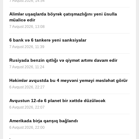
7 Avqust 2026, 14:54
Alimlər uşaqlarda böyrək çatışmazlığını yeni üsulla
müalicə edir
7 Avqust 2026, 13:08
6 bank və 6 tankerə yeni sanksiyalar
7 Avqust 2026, 11:39
Rusiyada benzin qıtlığı və qiymət artımı davam edir
7 Avqust 2026, 11:24
Həkimlər avqustda bu 4 meyvəni yeməyi məsləhət görür
6 Avqust 2026, 22:27
Avqustun 12-də 6 planet bir xəttdə düzüləcək
6 Avqust 2026, 22:07
Amerikada birja qarışıq bağlandı
6 Avqust 2026, 22:00