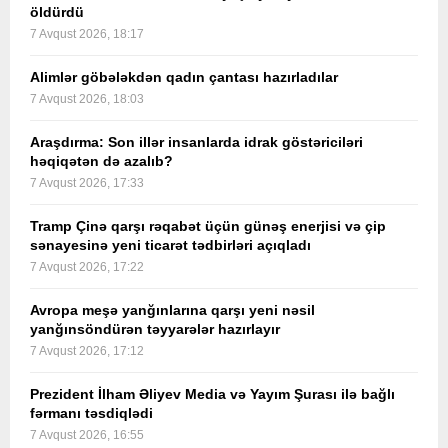
öldürdü
7 Avqust 2026, 18:17
Alimlər göbələkdən qadın çantası hazırladılar
7 Avqust 2026, 18:03
Araşdırma: Son illər insanlarda idrak göstəriciləri
həqiqətən də azalıb?
7 Avqust 2026, 17:33
Tramp Çinə qarşı rəqabət üçün günəş enerjisi və çip
sənayesinə yeni ticarət tədbirləri açıqladı
7 Avqust 2026, 17:22
Avropa meşə yanğınlarına qarşı yeni nəsil
yanğınsöndürən təyyarələr hazırlayır
7 Avqust 2026, 17:12
Prezident İlham Əliyev Media və Yayım Şurası ilə bağlı
fərmanı təsdiqlədi
7 Avqust 2026, 16:55