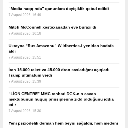
“Media haqqında” qanunlara dəyişiklik qəbul edildi
7 Avqust 2026, 16:49
Mitch McConnell xəstəxanadan evə buraxıldı
7 Avqust 2026, 16:18
Ukrayna “Rus Amazonu” Wildberries-i yenidən hədəfə
aldı
7 Avqust 2026, 15:51
İran 15.000 raket və 45.000 dron saxladığını açıqladı,
Tramp ultimatum verdi
7 Avqust 2026, 15:39
“LİON CENTRE” MMC rəhbəri DGK-nın cavab
məktubunun hüquq prinsiplərinə zidd olduğunu iddia
edir
7 Avqust 2026, 15:30
Yeni psixodelik dərman həm beyni sağaldır, həm mədəni