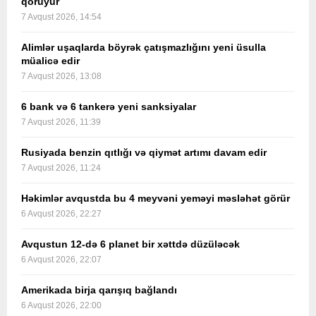
qoruyur
7 Avqust 2026, 14:54
Alimlər uşaqlarda böyrək çatışmazlığını yeni üsulla
müalicə edir
7 Avqust 2026, 13:08
6 bank və 6 tankerə yeni sanksiyalar
7 Avqust 2026, 11:39
Rusiyada benzin qıtlığı və qiymət artımı davam edir
7 Avqust 2026, 11:24
Həkimlər avqustda bu 4 meyvəni yeməyi məsləhət görür
6 Avqust 2026, 22:27
Avqustun 12-də 6 planet bir xəttdə düzüləcək
6 Avqust 2026, 22:07
Amerikada birja qarışıq bağlandı
6 Avqust 2026, 22:00