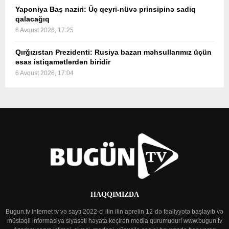
Yaponiya Baş naziri: Üç qeyri-nüvə prinsipinə sadiq
qalacağıq
6 Avqust 2026, 17:25
Qırğızıstan Prezidenti: Rusiya bazarı məhsullarımız üçün
əsas istiqamətlərdən biridir
6 Avqust 2026, 17:04
HAQQIMIZDA
Bugun.tv internet tv və saytı 2022-ci ilin ilin aprelin 12-də fəaliyyətə başlayıb və
müstəqil informasiya siyasəti həyata keçirən media qurumudur! www.bugun.tv