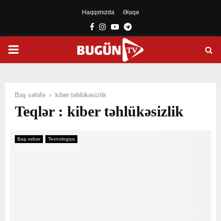
Haqqımızda
Əlaqə
Facebook
Instagram
Youtube
Telegram
PRIMARY
MENU
Baş səhifə
kiber təhlükəsizlik
Teqlər : kiber təhlükəsizlik
Baş xəbər
Texnologiya