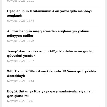
6 Avqust 2026, 19:19
Uşaqlar üçün D vitamininin 4 ən yaxşı qida mənbəyi
açıqlandı
6 Avqust 2026, 18:45
Alimlər hər gün məşq etmədən arıqlamağın yolunu
müəyyən etdilər
6 Avqust 2026, 18:35
Tramp: Avropa ölkələrinin ABŞ-dan daha üçün güclü
qüvvələri yoxdur
6 Avqust 2026, 18:15
WP: Tramp 2028-ci il seçkilərində JD Vensi gizli şəkildə
dəstəkləyir
6 Avqust 2026, 17:51
Böyük Britaniya Rusiyaya qarşı sanksiyalar siyahısını
genişləndirdi
6 Avqust 2026, 17:40