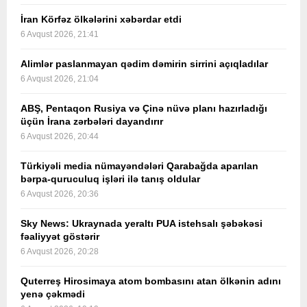
İran Körfəz ölkələrini xəbərdar etdi
6 Avqust 2026, 21:41
Alimlər paslanmayan qədim dəmirin sirrini açıqladılar
6 Avqust 2026, 21:04
ABŞ, Pentaqon Rusiya və Çinə nüvə planı hazırladığı
üçün İrana zərbələri dayandırır
6 Avqust 2026, 20:44
Türkiyəli media nümayəndələri Qarabağda aparılan
bərpa-quruculuq işləri ilə tanış oldular
6 Avqust 2026, 20:36
Sky News: Ukraynada yeraltı PUA istehsalı şəbəkəsi
fəaliyyət göstərir
6 Avqust 2026, 20:28
Quterreş Hirosimaya atom bombasını atan ölkənin adını
yenə çəkmədi