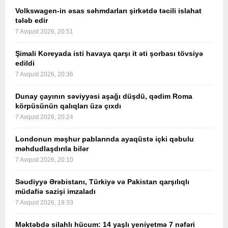
Volkswagen-in əsas səhmdarları şirkətdə təcili islahat
tələb edir
7 Avqust 2026, 20:51
Şimali Koreyada isti havaya qarşı it əti şorbası tövsiyə
edildi
7 Avqust 2026, 20:36
Dunay çayının səviyyəsi aşağı düşdü, qədim Roma
körpüsünün qalıqları üzə çıxdı
7 Avqust 2026, 20:24
Londonun məşhur pablarında ayaqüstə içki qəbulu
məhdudlaşdırıla bilər
7 Avqust 2026, 20:10
Səudiyyə Ərəbistanı, Türkiyə və Pakistan qarşılıqlı
müdafiə sazişi imzaladı
7 Avqust 2026, 19:33
Məktəbdə silahlı hücum: 14 yaşlı yeniyetmə 7 nəfəri