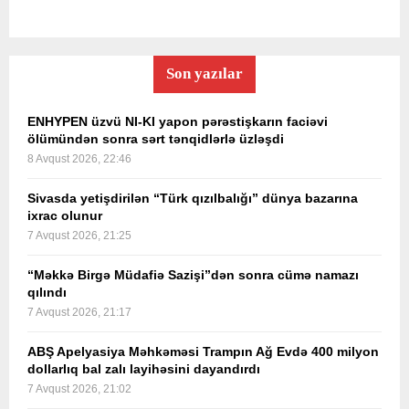
Son yazılar
ENHYPEN üzvü NI-KI yapon pərəstişkarın faciəvi
ölümündən sonra sərt tənqidlərlə üzləşdi
8 Avqust 2026, 22:46
Sivasda yetişdirilən “Türk qızılbalığı” dünya bazarına
ixrac olunur
7 Avqust 2026, 21:25
“Məkkə Birgə Müdafiə Sazişi”dən sonra cümə namazı
qılındı
7 Avqust 2026, 21:17
ABŞ Apelyasiya Məhkəməsi Trampın Ağ Evdə 400 milyon
dollarlıq bal zalı layihəsini dayandırdı
7 Avqust 2026, 21:02