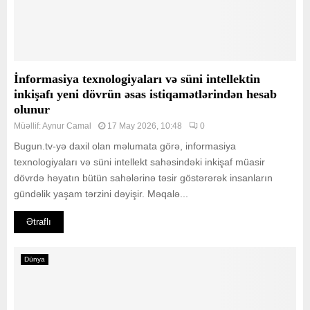
İnformasiya texnologiyaları və süni intellektin
inkişafı yeni dövrün əsas istiqamətlərindən hesab
olunur
Müəllif:
Aynur Camal
17 May 2026, 10:48
0
Bugun.tv-yə daxil olan məlumata görə, informasiya
texnologiyaları və süni intellekt sahəsindəki inkişaf müasir
dövrdə həyatın bütün sahələrinə təsir göstərərək insanların
gündəlik yaşam tərzini dəyişir. Məqalə...
Ətraflı
Dünya