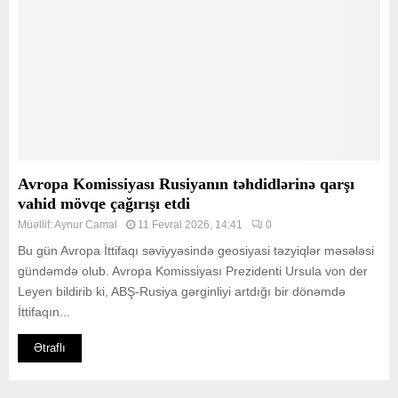
Avropa Komissiyası Rusiyanın təhdidlərinə qarşı
vahid mövqe çağırışı etdi
Müəllif:
Aynur Camal
11 Fevral 2026, 14:41
0
Bu gün Avropa İttifaqı səviyyəsində geosiyasi təzyiqlər məsələsi
gündəmdə olub. Avropa Komissiyası Prezidenti Ursula von der
Leyen bildirib ki, ABŞ-Rusiya gərginliyi artdığı bir dönəmdə
İttifaqın...
Ətraflı