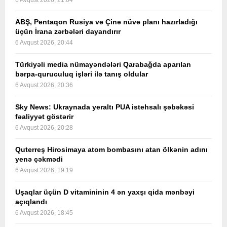
6 Avqust 2026, 21:04
ABŞ, Pentaqon Rusiya və Çinə nüvə planı hazırladığı
üçün İrana zərbələri dayandırır
6 Avqust 2026, 20:44
Türkiyəli media nümayəndələri Qarabağda aparılan
bərpa-quruculuq işləri ilə tanış oldular
6 Avqust 2026, 20:36
Sky News: Ukraynada yeraltı PUA istehsalı şəbəkəsi
fəaliyyət göstərir
6 Avqust 2026, 20:28
Quterreş Hirosimaya atom bombasını atan ölkənin adını
yenə çəkmədi
6 Avqust 2026, 19:19
Uşaqlar üçün D vitamininin 4 ən yaxşı qida mənbəyi
açıqlandı
6 Avqust 2026, 18:45