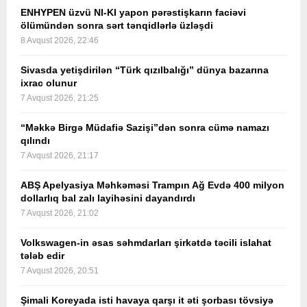
ENHYPEN üzvü NI-KI yapon pərəstişkarın faciəvi
ölümündən sonra sərt tənqidlərlə üzləşdi
8 Avqust 2026, 22:46
Sivasda yetişdirilən “Türk qızılbalığı” dünya bazarına
ixrac olunur
7 Avqust 2026, 21:25
“Məkkə Birgə Müdafiə Sazişi”dən sonra cümə namazı
qılındı
7 Avqust 2026, 21:17
ABŞ Apelyasiya Məhkəməsi Trampın Ağ Evdə 400 milyon
dollarlıq bal zalı layihəsini dayandırdı
7 Avqust 2026, 21:02
Volkswagen-in əsas səhmdarları şirkətdə təcili islahat
tələb edir
7 Avqust 2026, 20:51
Şimali Koreyada isti havaya qarşı it əti şorbası tövsiyə