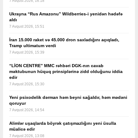
7 Avqust 2026, 16:18
Ukrayna “Rus Amazonu” Wildberries-i yenidən hədəfə
aldı
7 Avqust 2026, 15:51
İran 15.000 raket və 45.000 dron saxladığını açıqladı,
Tramp ultimatum verdi
7 Avqust 2026, 15:39
“LİON CENTRE” MMC rəhbəri DGK-nın cavab
məktubunun hüquq prinsiplərinə zidd olduğunu iddia
edir
7 Avqust 2026, 15:30
Yeni psixodelik dərman həm beyni sağaldır, həm mədəni
qoruyur
7 Avqust 2026, 14:54
Alimlər uşaqlarda böyrək çatışmazlığını yeni üsulla
müalicə edir
7 Avqust 2026, 13:08