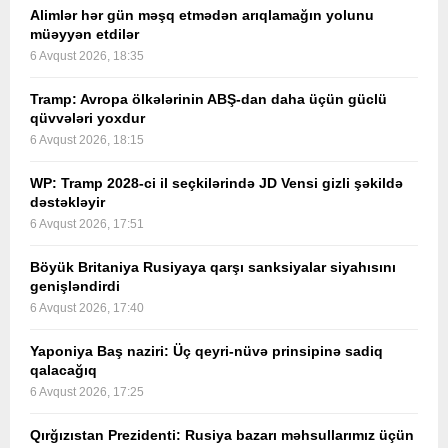
Alimlər hər gün məşq etmədən arıqlamağın yolunu
müəyyən etdilər
6 Avqust 2026, 18:35
Tramp: Avropa ölkələrinin ABŞ-dan daha üçün güclü
qüvvələri yoxdur
6 Avqust 2026, 18:15
WP: Tramp 2028-ci il seçkilərində JD Vensi gizli şəkildə
dəstəkləyir
6 Avqust 2026, 17:51
Böyük Britaniya Rusiyaya qarşı sanksiyalar siyahısını
genişləndirdi
6 Avqust 2026, 17:40
Yaponiya Baş naziri: Üç qeyri-nüvə prinsipinə sadiq
qalacağıq
6 Avqust 2026, 17:25
Qırğızıstan Prezidenti: Rusiya bazarı məhsullarımız üçün