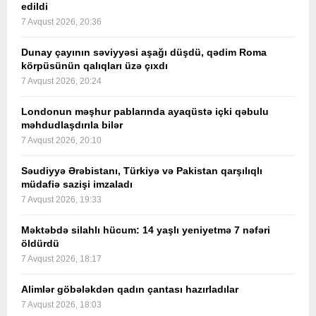
edildi
7 Avqust 2026, 20:36
Dunay çayının səviyyəsi aşağı düşdü, qədim Roma
körpüsünün qalıqları üzə çıxdı
7 Avqust 2026, 20:24
Londonun məşhur pablarında ayaqüstə içki qəbulu
məhdudlaşdırıla bilər
7 Avqust 2026, 20:10
Səudiyyə Ərəbistanı, Türkiyə və Pakistan qarşılıqlı
müdafiə sazişi imzaladı
7 Avqust 2026, 19:33
Məktəbdə silahlı hücum: 14 yaşlı yeniyetmə 7 nəfəri
öldürdü
7 Avqust 2026, 18:17
Alimlər göbələkdən qadın çantası hazırladılar
7 Avqust 2026, 18:03