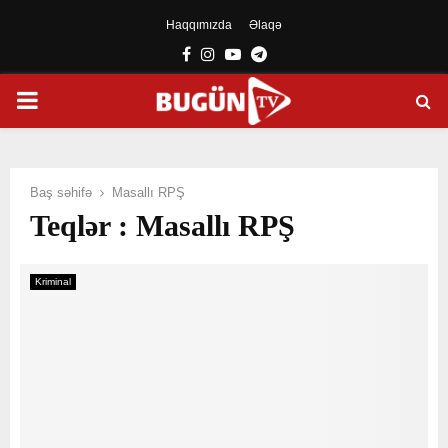
Haqqımızda
Əlaqə
Facebook
Instagram
Youtube
Telegram
PRIMARY
MENU
Baş səhifə
Masallı RPŞ
Teqlər : Masallı RPŞ
Kriminal