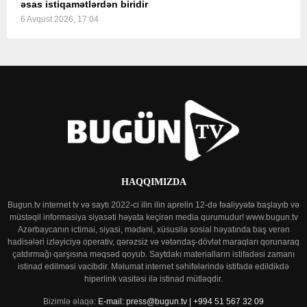
əsas istiqamətlərdən biridir
6 Avqust 2026, 17:04
HAQQIMIZDA
Bugun.tv internet tv və saytı 2022-ci ilin ilin aprelin 12-də fəaliyyətə başlayıb və
müstəqil informasiya siyasəti həyata keçirən media qurumudur! www.bugun.tv
Azərbaycanın ictimai, siyasi, mədəni, xüsusilə sosial həyatında baş verən
hadisələri izləyiciyə operativ, qərəzsiz və vətəndaş-dövlət maraqları qorunaraq
çatdırmağı qarşısına məqsəd qoyub. Saytdakı materialların istifadəsi zamanı
istinad edilməsi vacibdir. Məlumat internet səhifələrində istifadə edildikdə
hiperlink vasitəsi ilə istinad mütləqdir.
Bizimlə əlaqə:
E-mail: press@bugun.tv | +994 51 567 32 09