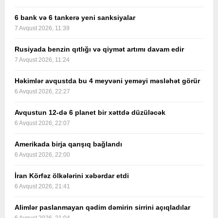
6 bank və 6 tankerə yeni sanksiyalar
7 Avqust 2026, 11:39
Rusiyada benzin qıtlığı və qiymət artımı davam edir
7 Avqust 2026, 11:24
Həkimlər avqustda bu 4 meyvəni yeməyi məsləhət görür
6 Avqust 2026, 22:27
Avqustun 12-də 6 planet bir xəttdə düzüləcək
6 Avqust 2026, 22:07
Amerikada birja qarışıq bağlandı
6 Avqust 2026, 22:00
İran Körfəz ölkələrini xəbərdar etdi
6 Avqust 2026, 21:41
Alimlər paslanmayan qədim dəmirin sirrini açıqladılar