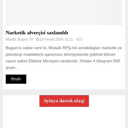
Narkotik alverçisi saxlanıldı
Müəllif:
Bugün TV
16 Fevral 2024, 11:11
0
Bugun.tv xəbər verir ki, Masallı RPŞ-nin əməkdaşları narkotik və
psixotrop maddələrin qanunsuz dövriyyəsində şübhəli bilinən
rayon sakini Eldəniz Mirzəyev saxlanılıb. Ondan 4 kiloqram 500
qram...
Ətraflı
Aylaya dəstək olaq!