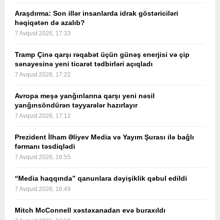
Araşdırma: Son illər insanlarda idrak göstəriciləri
həqiqətən də azalıb?
7 Avqust 2026, 17:33
Tramp Çinə qarşı rəqabət üçün günəş enerjisi və çip
sənayesinə yeni ticarət tədbirləri açıqladı
7 Avqust 2026, 17:22
Avropa meşə yanğınlarına qarşı yeni nəsil
yanğınsöndürən təyyarələr hazırlayır
7 Avqust 2026, 17:12
Prezident İlham Əliyev Media və Yayım Şurası ilə bağlı
fərmanı təsdiqlədi
7 Avqust 2026, 16:55
“Media haqqında” qanunlara dəyişiklik qəbul edildi
7 Avqust 2026, 16:49
Mitch McConnell xəstəxanadan evə buraxıldı