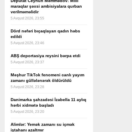
Deputat Ceyhun Məmmədov: Milli
maraqlar şəxsi ambisiyalara qurban
verilməməlidir
5 Avqust 2026, 23:55
Dörd nəfəri bıçaqlayan qadın həbs
edildi
5 Avqust 2026, 23:46
ABŞ deportasiya reysini bərpa etdi
5 Avqust 2026, 23:37
Məşhur TikTok fenomeni canlı yayım
zamanı güllələnərək öldürüldü
5 Avqust 2026, 23:28
Danimarka şahzadəsi İzabella 11 aylıq
hərbi xidmətə başladı
5 Avqust 2026, 23:20
Alimlər: Yemək zamanı su içmək
iştahanı azaltmır