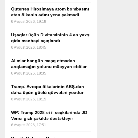
Quterreş Hirosimaya atom bombasını
atan ölkənin adını yenə çəkmədi
6 Avqust 2026, 19:19
Uşaqlar üçün D vitamininin 4 ən yaxşı
qida mənbəyi açıqlandı
6 Avqust 2026, 18:45
Alimlər hər gün məşq etmədən
arıqlamağın yolunu müəyyən etdilər
6 Avqust 2026, 18:35
Tramp: Avropa ölkələrinin ABŞ-dan
daha üçün güclü qüvvələri yoxdur
6 Avqust 2026, 18:15
WP: Tramp 2028-ci il seçkilərində JD
Vensi gizli şəkildə dəstəkləyir
6 Avqust 2026, 17:51