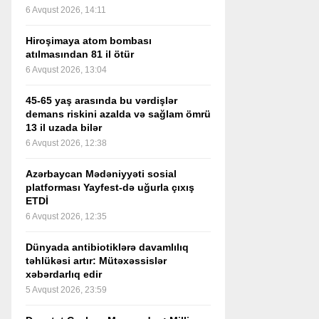
6 Avqust 2026, 14:11
Hiroşimaya atom bombası
atılmasından 81 il ötür
6 Avqust 2026, 13:04
45-65 yaş arasında bu vərdişlər
demans riskini azalda və sağlam ömrü
13 il uzada bilər
6 Avqust 2026, 12:38
Azərbaycan Mədəniyyəti sosial
platforması Yayfest-də uğurla çıxış
ETDİ
6 Avqust 2026, 12:35
Dünyada antibiotiklərə davamlılıq
təhlükəsi artır: Mütəxəssislər
xəbərdarlıq edir
5 Avqust 2026, 23:59