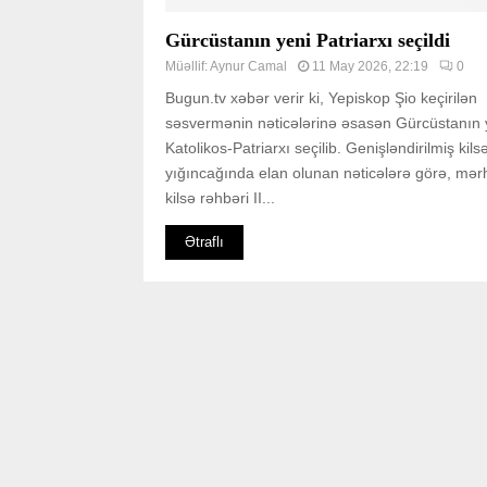
Gürcüstanın yeni Patriarxı seçildi
Müəllif:
Aynur Camal
11 May 2026, 22:19
0
Bugun.tv xəbər verir ki, Yepiskop Şio keçirilən
səsvermənin nəticələrinə əsasən Gürcüstanın 
Katolikos-Patriarxı seçilib. Genişləndirilmiş kils
yığıncağında elan olunan nəticələrə görə, mə
kilsə rəhbəri II...
Ətraflı