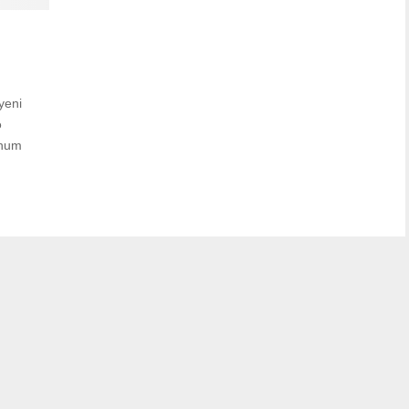
yeni
ə
rhum