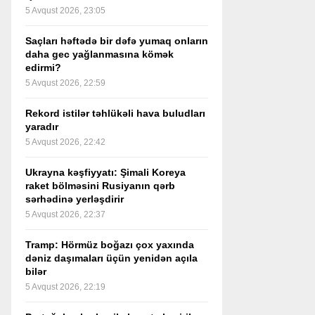
5 Avqust 2026, 23:05
Saçları həftədə bir dəfə yumaq onların
daha gec yağlanmasına kömək
edirmi?
5 Avqust 2026, 22:59
Rekord istilər təhlükəli hava buludları
yaradır
5 Avqust 2026, 22:42
Ukrayna kəşfiyyatı: Şimali Koreya
raket bölməsini Rusiyanın qərb
sərhədinə yerləşdirir
5 Avqust 2026, 22:37
Tramp: Hörmüz boğazı çox yaxında
dəniz daşımaları üçün yenidən açıla
bilər
5 Avqust 2026, 22:19