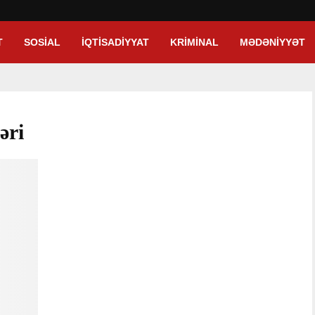
T
SOSIAL
İQTISADIYYAT
KRIMINAL
MƏDƏNIYYƏT
əri