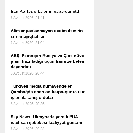
İran Körfəz ölkələrini xəbərdar etdi
6 Avqust 2026, 21:41
Alimlər paslanmayan qədim dəmirin
sirrini açıqladılar
6 Avqust 2026, 21:04
ABŞ, Pentaqon Rusiya və Çinə nüvə
planı hazırladığı üçün İrana zərbələri
dayandırır
6 Avqust 2026, 20:44
Türkiyəli media nümayəndələri
Qarabağda aparılan bərpa-quruculuq
işləri ilə tanış oldular
6 Avqust 2026, 20:36
Sky News: Ukraynada yeraltı PUA
istehsalı şəbəkəsi fəaliyyət göstərir
6 Avqust 2026, 20:28