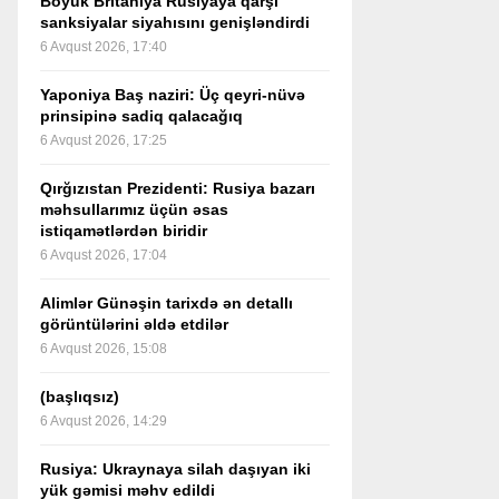
Böyük Britaniya Rusiyaya qarşı
sanksiyalar siyahısını genişləndirdi
6 Avqust 2026, 17:40
Yaponiya Baş naziri: Üç qeyri-nüvə
prinsipinə sadiq qalacağıq
6 Avqust 2026, 17:25
Qırğızıstan Prezidenti: Rusiya bazarı
məhsullarımız üçün əsas
istiqamətlərdən biridir
6 Avqust 2026, 17:04
Alimlər Günəşin tarixdə ən detallı
görüntülərini əldə etdilər
6 Avqust 2026, 15:08
(başlıqsız)
6 Avqust 2026, 14:29
Rusiya: Ukraynaya silah daşıyan iki
yük gəmisi məhv edildi