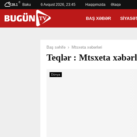
C
Baku
6 Avqust 2026, 23:45
Haqqımızda
Əlaqə
28.1
BAŞ XƏBƏR
SIYASƏ
Baş səhifə
Mtsxeta xəbərləri
Teqlər : Mtsxeta xəbərl
Dünya