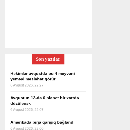
Son yazılar
Həkimlər avqustda bu 4 meyvəni
yeməyi məsləhət görür
6 Avqust 2026, 22:27
Avqustun 12-də 6 planet bir xəttdə
düzüləcək
6 Avqust 2026, 22:07
Amerikada birja qarışıq bağlandı
6 Avqust 2026, 22:00