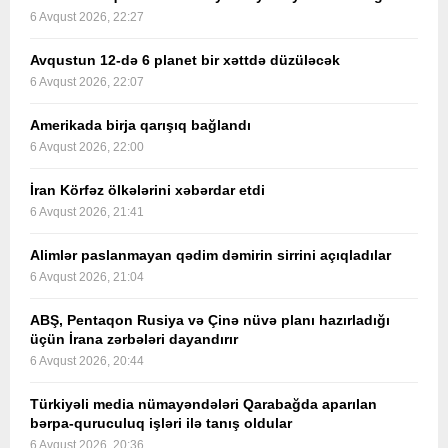
6 Avqust 2026, 22:27
Avqustun 12-də 6 planet bir xəttdə düzüləcək
6 Avqust 2026, 22:07
Amerikada birja qarışıq bağlandı
6 Avqust 2026, 22:00
İran Körfəz ölkələrini xəbərdar etdi
6 Avqust 2026, 21:41
Alimlər paslanmayan qədim dəmirin sirrini açıqladılar
6 Avqust 2026, 21:04
ABŞ, Pentaqon Rusiya və Çinə nüvə planı hazırladığı
üçün İrana zərbələri dayandırır
6 Avqust 2026, 20:44
Türkiyəli media nümayəndələri Qarabağda aparılan
bərpa-quruculuq işləri ilə tanış oldular
6 Avqust 2026, 20:36