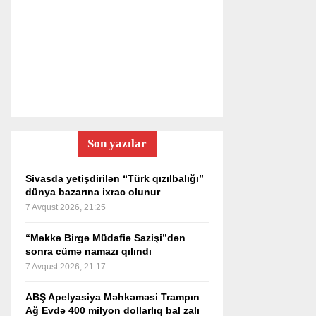
Son yazılar
Sivasda yetişdirilən “Türk qızılbalığı”
dünya bazarına ixrac olunur
7 Avqust 2026, 21:25
“Məkkə Birgə Müdafiə Sazişi”dən
sonra cümə namazı qılındı
7 Avqust 2026, 21:17
ABŞ Apelyasiya Məhkəməsi Trampın
Ağ Evdə 400 milyon dollarlıq bal zalı