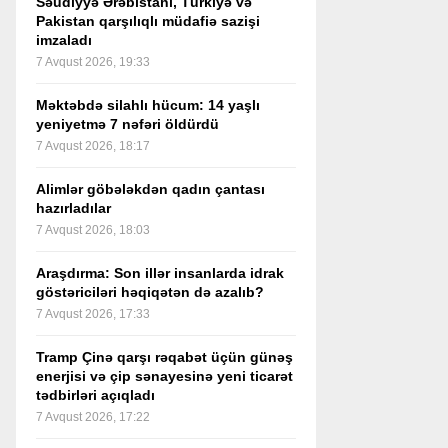
Səudiyyə Ərəbistanı, Türkiyə və
Pakistan qarşılıqlı müdafiə sazişi
imzaladı
7 Avqust 2026, 19:33
Məktəbdə silahlı hücum: 14 yaşlı
yeniyetmə 7 nəfəri öldürdü
7 Avqust 2026, 18:17
Alimlər göbələkdən qadın çantası
hazırladılar
7 Avqust 2026, 18:03
Araşdırma: Son illər insanlarda idrak
göstəriciləri həqiqətən də azalıb?
7 Avqust 2026, 17:33
Tramp Çinə qarşı rəqabət üçün günəş
enerjisi və çip sənayesinə yeni ticarət
tədbirləri açıqladı
7 Avqust 2026, 17:22