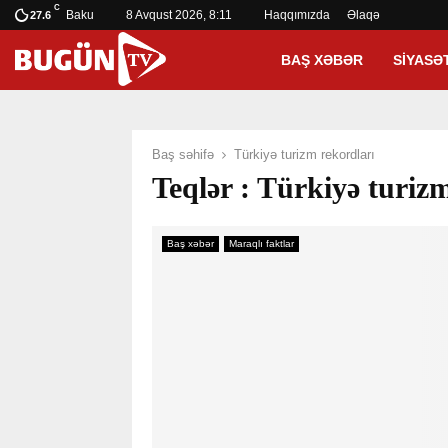
C
Baku
8 Avqust 2026, 8:11
Haqqımızda
Əlaqə
27.6
BAŞ XƏBƏR
SIYASƏ
Baş səhifə
Türkiyə turizm rekordları
Teqlər : Türkiyə turiz
Baş xəbər
Maraqlı faktlar