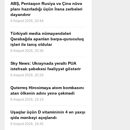
ABŞ, Pentaqon Rusiya və Çinə nüvə
planı hazırladığı üçün İrana zərbələri
dayandırır
6 Avqust 2026, 20:44
Türkiyəli media nümayəndələri
Qarabağda aparılan bərpa-quruculuq
işləri ilə tanış oldular
6 Avqust 2026, 20:36
Sky News: Ukraynada yeraltı PUA
istehsalı şəbəkəsi fəaliyyət göstərir
6 Avqust 2026, 20:28
Quterreş Hirosimaya atom bombasını
atan ölkənin adını yenə çəkmədi
6 Avqust 2026, 19:19
Uşaqlar üçün D vitamininin 4 ən yaxşı
qida mənbəyi açıqlandı
6 Avqust 2026, 18:45