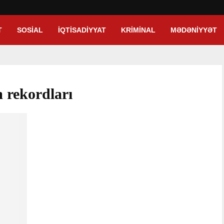
T
SOSIAL
İQTISADIYYAT
KRIMINAL
MƏDƏNIYYƏT
m rekordları