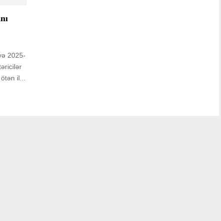
ını
yə 2025-
əricilər
tən il...