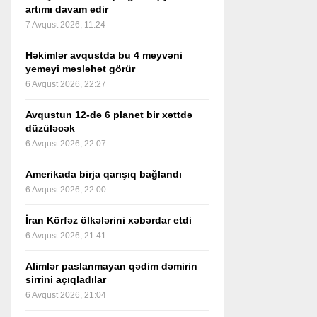
artımı davam edir
7 Avqust 2026, 11:24
Həkimlər avqustda bu 4 meyvəni
yeməyi məsləhət görür
6 Avqust 2026, 22:27
Avqustun 12-də 6 planet bir xəttdə
düzüləcək
6 Avqust 2026, 22:07
Amerikada birja qarışıq bağlandı
6 Avqust 2026, 22:00
İran Körfəz ölkələrini xəbərdar etdi
6 Avqust 2026, 21:41
Alimlər paslanmayan qədim dəmirin
sirrini açıqladılar
6 Avqust 2026, 21:04