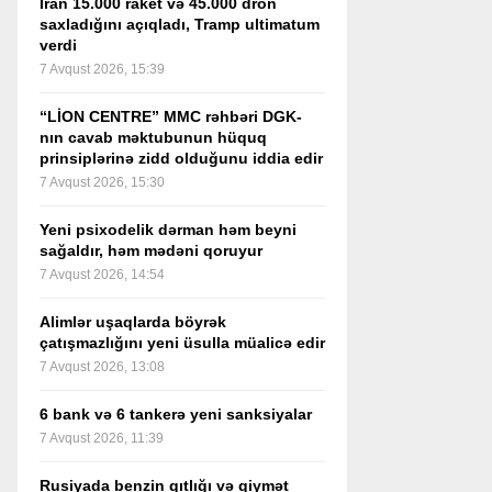
İran 15.000 raket və 45.000 dron
saxladığını açıqladı, Tramp ultimatum
verdi
7 Avqust 2026, 15:39
“LİON CENTRE” MMC rəhbəri DGK-
nın cavab məktubunun hüquq
prinsiplərinə zidd olduğunu iddia edir
7 Avqust 2026, 15:30
Yeni psixodelik dərman həm beyni
sağaldır, həm mədəni qoruyur
7 Avqust 2026, 14:54
Alimlər uşaqlarda böyrək
çatışmazlığını yeni üsulla müalicə edir
7 Avqust 2026, 13:08
6 bank və 6 tankerə yeni sanksiyalar
7 Avqust 2026, 11:39
Rusiyada benzin qıtlığı və qiymət