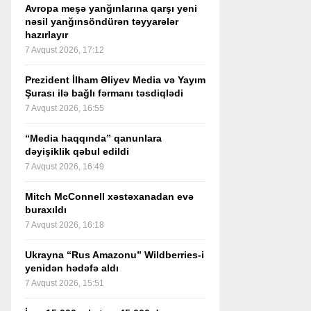
Avropa meşə yanğınlarına qarşı yeni
nəsil yanğınsöndürən təyyarələr
hazırlayır
7 Avqust 2026, 17:12
Prezident İlham Əliyev Media və Yayım
Şurası ilə bağlı fərmanı təsdiqlədi
7 Avqust 2026, 16:55
“Media haqqında” qanunlara
dəyişiklik qəbul edildi
7 Avqust 2026, 16:49
Mitch McConnell xəstəxanadan evə
buraxıldı
7 Avqust 2026, 16:18
Ukrayna “Rus Amazonu” Wildberries-i
yenidən hədəfə aldı
7 Avqust 2026, 15:51