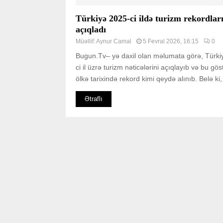
Türkiyə 2025-ci ildə turizm rekordlar
açıqladı
Müəllif:
Aynur Camal
5 Fevral 2026, 16:15
0
Bugun.Tv– yə daxil olan məlumata görə, Türki
ci il üzrə turizm nəticələrini açıqlayıb və bu göst
ölkə tarixində rekord kimi qeydə alınıb. Belə ki, ö
Ətraflı