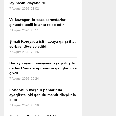
layihəsini dayandırdı
7 Avqust 2026, 21:02
Volkswagen-in əsas səhmdarları
şirkətdə təcili islahat tələb edir
7 Avqust 2026, 20:51
Şimali Koreyada isti havaya qarşı it əti
şorbası tövsiyə edildi
7 Avqust 2026, 20:36
Dunay çayının səviyyəsi aşağı düşdü,
qədim Roma körpüsünün qalıqları üzə
çıxdı
7 Avqust 2026, 20:24
Londonun məşhur pablarında
ayaqüstə içki qəbulu məhdudlaşdırıla
bilər
7 Avqust 2026, 20:10