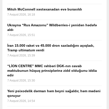
Mitch McConnell xəstəxanadan evə buraxıldı
7 Avqust 2026, 16:18
Ukrayna “Rus Amazonu” Wildberries-i yenidən hədəfə
aldı
7 Avqust 2026, 15:51
İran 15.000 raket və 45.000 dron saxladığını açıqladı,
Tramp ultimatum verdi
7 Avqust 2026, 15:39
“LİON CENTRE” MMC rəhbəri DGK-nın cavab
məktubunun hüquq prinsiplərinə zidd olduğunu iddia
edir
7 Avqust 2026, 15:30
Yeni psixodelik dərman həm beyni sağaldır, həm mədəni
qoruyur
7 Avqust 2026, 14:54