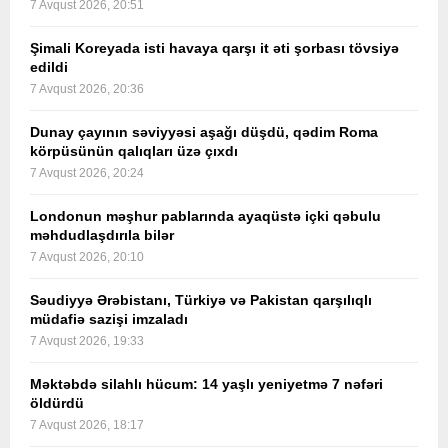
7 Avqust 2026, 20:51
Şimali Koreyada isti havaya qarşı it əti şorbası tövsiyə
edildi
7 Avqust 2026, 20:36
Dunay çayının səviyyəsi aşağı düşdü, qədim Roma
körpüsünün qalıqları üzə çıxdı
7 Avqust 2026, 20:24
Londonun məşhur pablarında ayaqüstə içki qəbulu
məhdudlaşdırıla bilər
7 Avqust 2026, 20:10
Səudiyyə Ərəbistanı, Türkiyə və Pakistan qarşılıqlı
müdafiə sazişi imzaladı
7 Avqust 2026, 19:33
Məktəbdə silahlı hücum: 14 yaşlı yeniyetmə 7 nəfəri
öldürdü
7 Avqust 2026, 18:17