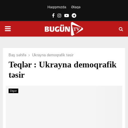
Haqqımızda
Əlaqə
Facebook
Instagram
Youtube
Telegram
PRIMARY
MENU
Baş səhifə
Ukrayna demoqrafik təsir
Teqlər : Ukrayna demoqrafik
təsir
Digər