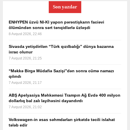
Son yazılar
ENHYPEN üzvü NI-KI yapon pərəstişkarın faciəvi
ölümündən sonra sərt tənqidlərlə üzləşdi
8 Avqust 2026, 22:46
Sivasda yetişdirilən “Türk qızılbalığı” dünya bazarına
ixrac olunur
7 Avqust 2026, 21:25
“Məkkə Birgə Müdafiə Sazişi”dən sonra cümə namazı
qılındı
7 Avqust 2026, 21:17
ABŞ Apelyasiya Məhkəməsi Trampın Ağ Evdə 400 milyon
dollarlıq bal zalı layihəsini dayandırdı
7 Avqust 2026, 21:02
Volkswagen-in əsas səhmdarları şirkətdə təcili islahat
tələb edir