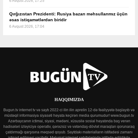
6 Avqust 2026, 17:25
Qırğızıstan Prezidenti: Rusiya bazarı məhsullarımız üçün
əsas istiqamətlərdən biridir
6 Avqust 2026, 17:04
HAQQIMIZDA
Bugun.tv internet tv və saytı 2022-ci ilin ilin aprelin 12-də fəaliyyətə başlayıb və
müstəqil informasiya siyasəti həyata keçirən media qurumudur! www.bugun.tv
Azərbaycanın ictimai, siyasi, mədəni, xüsusilə sosial həyatında baş verən
hadisələri izləyiciyə operativ, qərəzsiz və vətəndaş-dövlət maraqları qorunaraq
çatdırmağı qarşısına məqsəd qoyub. Saytdakı materialların istifadəsi zamanı
istinad edilməsi vacibdir. Məlumat internet səhifələrində istifadə edildikdə