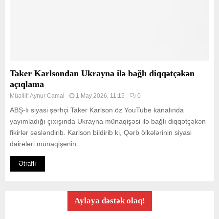
Taker Karlsondan Ukrayna ilə bağlı diqqətçəkən
açıqlama
Müəllif:
Aynur Camal
1 May 2026, 11:15
0
ABŞ-lı siyasi şərhçi Taker Karlson öz YouTube kanalında
yayımladığı çıxışında Ukrayna münaqişəsi ilə bağlı diqqətçəkən
fikirlər səsləndirib. Karlson bildirib ki, Qərb ölkələrinin siyasi
dairələri münaqişənin...
Ətraflı
Aylaya dəstək olaq!