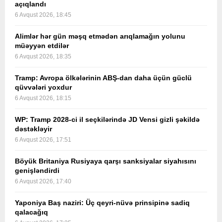
açıqlandı
6 Avqust 2026, 18:45
Alimlər hər gün məşq etmədən arıqlamağın yolunu
müəyyən etdilər
6 Avqust 2026, 18:35
Tramp: Avropa ölkələrinin ABŞ-dan daha üçün güclü
qüvvələri yoxdur
6 Avqust 2026, 18:15
WP: Tramp 2028-ci il seçkilərində JD Vensi gizli şəkildə
dəstəkləyir
6 Avqust 2026, 17:51
Böyük Britaniya Rusiyaya qarşı sanksiyalar siyahısını
genişləndirdi
6 Avqust 2026, 17:40
Yaponiya Baş naziri: Üç qeyri-nüvə prinsipinə sadiq
qalacağıq