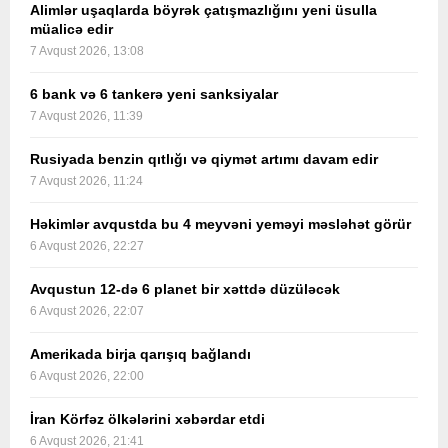
Alimlər uşaqlarda böyrək çatışmazlığını yeni üsulla
müalicə edir
7 Avqust 2026, 13:08
6 bank və 6 tankerə yeni sanksiyalar
7 Avqust 2026, 11:39
Rusiyada benzin qıtlığı və qiymət artımı davam edir
7 Avqust 2026, 11:24
Həkimlər avqustda bu 4 meyvəni yeməyi məsləhət görür
6 Avqust 2026, 22:27
Avqustun 12-də 6 planet bir xəttdə düzüləcək
6 Avqust 2026, 22:07
Amerikada birja qarışıq bağlandı
6 Avqust 2026, 22:00
İran Körfəz ölkələrini xəbərdar etdi
6 Avqust 2026, 21:41