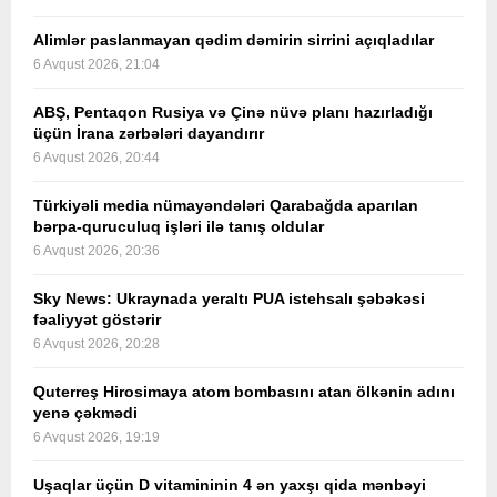
Alimlər paslanmayan qədim dəmirin sirrini açıqladılar
6 Avqust 2026, 21:04
ABŞ, Pentaqon Rusiya və Çinə nüvə planı hazırladığı
üçün İrana zərbələri dayandırır
6 Avqust 2026, 20:44
Türkiyəli media nümayəndələri Qarabağda aparılan
bərpa-quruculuq işləri ilə tanış oldular
6 Avqust 2026, 20:36
Sky News: Ukraynada yeraltı PUA istehsalı şəbəkəsi
fəaliyyət göstərir
6 Avqust 2026, 20:28
Quterreş Hirosimaya atom bombasını atan ölkənin adını
yenə çəkmədi
6 Avqust 2026, 19:19
Uşaqlar üçün D vitamininin 4 ən yaxşı qida mənbəyi