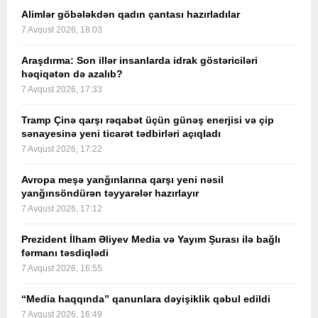
Alimlər göbələkdən qadın çantası hazırladılar
7 Avqust 2026, 18:03
Araşdırma: Son illər insanlarda idrak göstəriciləri
həqiqətən də azalıb?
7 Avqust 2026, 17:33
Tramp Çinə qarşı rəqabət üçün günəş enerjisi və çip
sənayesinə yeni ticarət tədbirləri açıqladı
7 Avqust 2026, 17:22
Avropa meşə yanğınlarına qarşı yeni nəsil
yanğınsöndürən təyyarələr hazırlayır
7 Avqust 2026, 17:12
Prezident İlham Əliyev Media və Yayım Şurası ilə bağlı
fərmanı təsdiqlədi
7 Avqust 2026, 16:55
“Media haqqında” qanunlara dəyişiklik qəbul edildi
7 Avqust 2026, 16:49