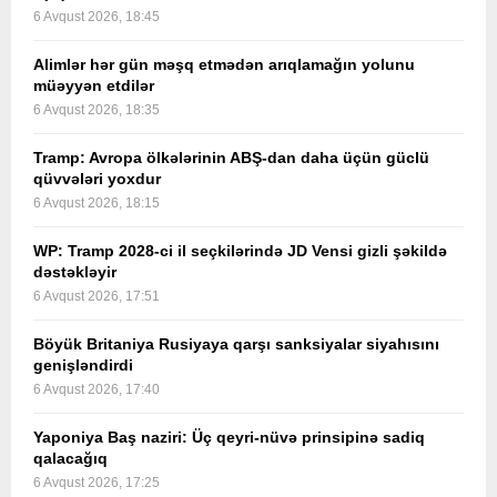
6 Avqust 2026, 18:45
Alimlər hər gün məşq etmədən arıqlamağın yolunu
müəyyən etdilər
6 Avqust 2026, 18:35
Tramp: Avropa ölkələrinin ABŞ-dan daha üçün güclü
qüvvələri yoxdur
6 Avqust 2026, 18:15
WP: Tramp 2028-ci il seçkilərində JD Vensi gizli şəkildə
dəstəkləyir
6 Avqust 2026, 17:51
Böyük Britaniya Rusiyaya qarşı sanksiyalar siyahısını
genişləndirdi
6 Avqust 2026, 17:40
Yaponiya Baş naziri: Üç qeyri-nüvə prinsipinə sadiq
qalacağıq
6 Avqust 2026, 17:25