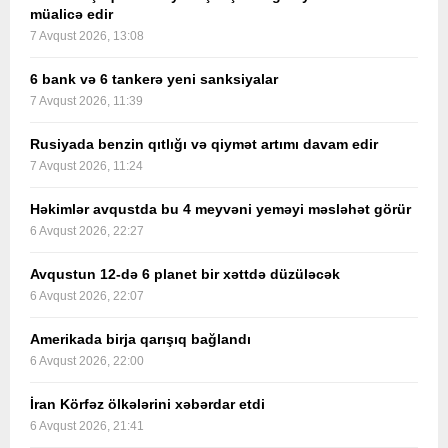
müalicə edir
7 Avqust 2026, 13:08
6 bank və 6 tankerə yeni sanksiyalar
7 Avqust 2026, 11:39
Rusiyada benzin qıtlığı və qiymət artımı davam edir
7 Avqust 2026, 11:24
Həkimlər avqustda bu 4 meyvəni yeməyi məsləhət görür
6 Avqust 2026, 22:27
Avqustun 12-də 6 planet bir xəttdə düzüləcək
6 Avqust 2026, 22:07
Amerikada birja qarışıq bağlandı
6 Avqust 2026, 22:00
İran Körfəz ölkələrini xəbərdar etdi
6 Avqust 2026, 21:41