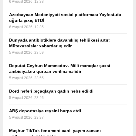
6 Avqust 2026, 12:38
Azərbaycan Mədəniyyəti sosial platforması Yayfest-də
uğurla çıxış ETDİ
6 Avqust 2026, 12:35
Dünyada antibiotiklərə davamlılıq təhlükəsi artır:
Mütəxəssislər xəbərdarlıq edir
5 Avqust 2026, 23:59
Deputat Ceyhun Məmmədov: Milli maraqlar şəxsi
ambisiyalara qurban verilməməlidir
5 Avqust 2026, 23:55
Dörd nəfəri bıçaqlayan qadın həbs edildi
5 Avqust 2026, 23:46
ABŞ deportasiya reysini bərpa etdi
5 Avqust 2026, 23:37
Məşhur TikTok fenomeni canlı yayım zamanı