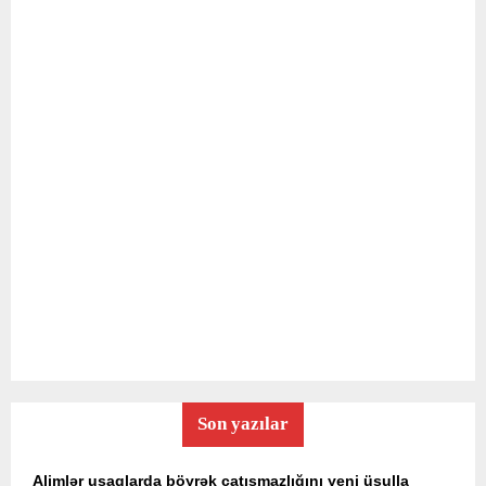
Son yazılar
Alimlər uşaqlarda böyrək çatışmazlığını yeni üsulla