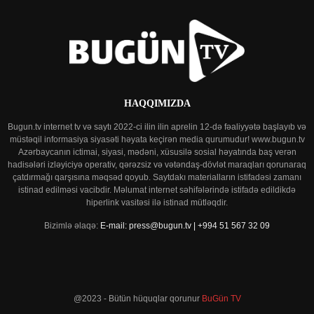
HAQQIMIZDA
Bugun.tv internet tv və saytı 2022-ci ilin ilin aprelin 12-də fəaliyyətə başlayıb və
müstəqil informasiya siyasəti həyata keçirən media qurumudur! www.bugun.tv
Azərbaycanın ictimai, siyasi, mədəni, xüsusilə sosial həyatında baş verən
hadisələri izləyiciyə operativ, qərəzsiz və vətəndaş-dövlət maraqları qorunaraq
çatdırmağı qarşısına məqsəd qoyub. Saytdakı materialların istifadəsi zamanı
istinad edilməsi vacibdir. Məlumat internet səhifələrində istifadə edildikdə
hiperlink vasitəsi ilə istinad mütləqdir.
Bizimlə əlaqə:
E-mail: press@bugun.tv | +994 51 567 32 09
@2023 - Bütün hüquqlar qorunur
BuGün TV