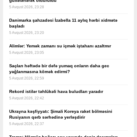
güllələnərək öldürüldü
5 Avqust 2026, 23:28
Danimarka şahzadəsi İzabella 11 aylıq hərbi xidmətə
başladı
5 Avqust 2026, 23:20
Alimlər: Yemək zamanı su içmək iştahanı azaltmır
5 Avqust 2026, 23:05
Saçları həftədə bir dəfə yumaq onların daha gec
yağlanmasına kömək edirmi?
5 Avqust 2026, 22:59
Rekord istilər təhlükəli hava buludları yaradır
5 Avqust 2026, 22:42
Ukrayna kəşfiyyatı: Şimali Koreya raket bölməsini
Rusiyanın qərb sərhədinə yerləşdirir
5 Avqust 2026, 22:37