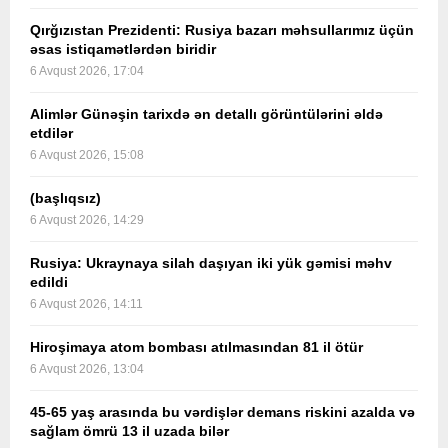
Qırğızıstan Prezidenti: Rusiya bazarı məhsullarımız üçün
əsas istiqamətlərdən biridir
6 Avqust 2026, 17:04
Alimlər Günəşin tarixdə ən detallı görüntülərini əldə
etdilər
6 Avqust 2026, 15:08
(başlıqsız)
6 Avqust 2026, 14:29
Rusiya: Ukraynaya silah daşıyan iki yük gəmisi məhv
edildi
6 Avqust 2026, 14:11
Hiroşimaya atom bombası atılmasından 81 il ötür
6 Avqust 2026, 13:04
45-65 yaş arasında bu vərdişlər demans riskini azalda və
sağlam ömrü 13 il uzada bilər