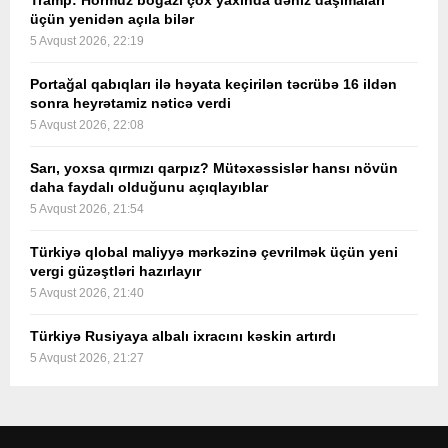
Tramp: Hörmüz boğazı çox yaxında dəniz daşımaları
üçün yenidən açıla bilər
5 Avqust 2026, 22:19
Portağal qabıqları ilə həyata keçirilən təcrübə 16 ildən
sonra heyrətamiz nəticə verdi
5 Avqust 2026, 22:08
Sarı, yoxsa qırmızı qarpız? Mütəxəssislər hansı növün
daha faydalı olduğunu açıqlayıblar
5 Avqust 2026, 21:54
Türkiyə qlobal maliyyə mərkəzinə çevrilmək üçün yeni
vergi güzəştləri hazırlayır
5 Avqust 2026, 21:40
Türkiyə Rusiyaya albalı ixracını kəskin artırdı
5 Avqust 2026, 21:27