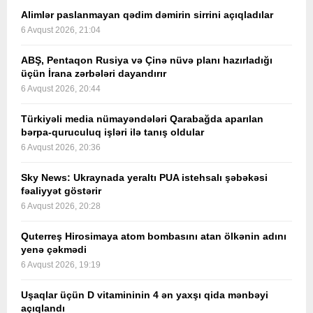
Alimlər paslanmayan qədim dəmirin sirrini açıqladılar
6 Avqust 2026, 21:04
ABŞ, Pentaqon Rusiya və Çinə nüvə planı hazırladığı
üçün İrana zərbələri dayandırır
6 Avqust 2026, 20:44
Türkiyəli media nümayəndələri Qarabağda aparılan
bərpa-quruculuq işləri ilə tanış oldular
6 Avqust 2026, 20:36
Sky News: Ukraynada yeraltı PUA istehsalı şəbəkəsi
fəaliyyət göstərir
6 Avqust 2026, 20:28
Quterreş Hirosimaya atom bombasını atan ölkənin adını
yenə çəkmədi
6 Avqust 2026, 19:19
Uşaqlar üçün D vitamininin 4 ən yaxşı qida mənbəyi
açıqlandı