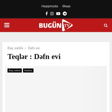
Haqqımızda
Əlaqə
Facebook
Instagram
Youtube
Telegram
PRIMARY
MENU
Baş səhifə
Dəfn evi
Teqlər : Dəfn evi
Baş xəbər
Hadisə