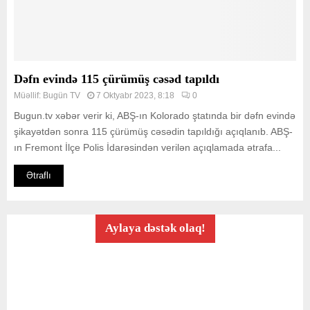
Dəfn evində 115 çürümüş cəsəd tapıldı
Müəllif:
Bugün TV
7 Oktyabr 2023, 8:18
0
Bugun.tv xəbər verir ki, ABŞ-ın Kolorado ştatında bir dəfn evində
şikayətdən sonra 115 çürümüş cəsədin tapıldığı açıqlanıb. ABŞ-
ın Fremont İlçe Polis İdarəsindən verilən açıqlamada ətrafa...
Ətraflı
Aylaya dəstək olaq!