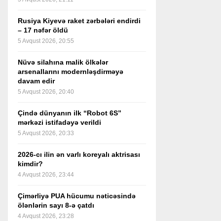
Rusiya Kiyevə raket zərbələri endirdi
– 17 nəfər öldü
5 Avqust 2026, 20:55
Nüvə silahına malik ölkələr
arsenallarını modernləşdirməyə
davam edir
5 Avqust 2026, 20:40
Çində dünyanın ilk “Robot 6S”
mərkəzi istifadəyə verildi
5 Avqust 2026, 20:33
2026-cı ilin ən varlı koreyalı aktrisası
kimdir?
4 Avqust 2026, 23:44
Çimərliyə PUA hücumu nəticəsində
ölənlərin sayı 8-ə çatdı
4 Avqust 2026, 23:28