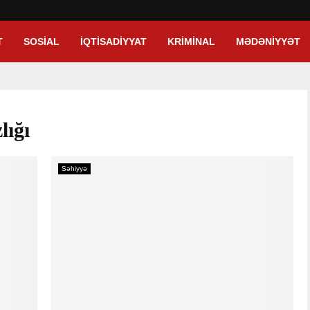
T
SOSIAL
İQTISADIYYAT
KRIMINAL
MƏDƏNIYYƏT
lığı
Səhiyyə