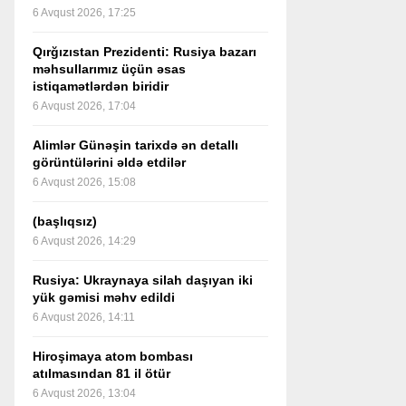
6 Avqust 2026, 17:25
Qırğızıstan Prezidenti: Rusiya bazarı
məhsullarımız üçün əsas
istiqamətlərdən biridir
6 Avqust 2026, 17:04
Alimlər Günəşin tarixdə ən detallı
görüntülərini əldə etdilər
6 Avqust 2026, 15:08
(başlıqsız)
6 Avqust 2026, 14:29
Rusiya: Ukraynaya silah daşıyan iki
yük gəmisi məhv edildi
6 Avqust 2026, 14:11
Hiroşimaya atom bombası
atılmasından 81 il ötür
6 Avqust 2026, 13:04