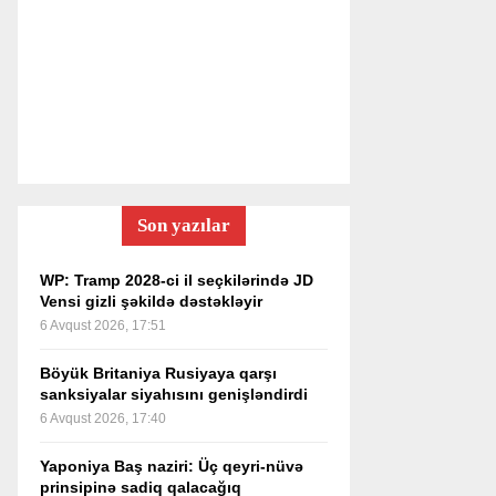
Son yazılar
WP: Tramp 2028-ci il seçkilərində JD
Vensi gizli şəkildə dəstəkləyir
6 Avqust 2026, 17:51
Böyük Britaniya Rusiyaya qarşı
sanksiyalar siyahısını genişləndirdi
6 Avqust 2026, 17:40
Yaponiya Baş naziri: Üç qeyri-nüvə
prinsipinə sadiq qalacağıq