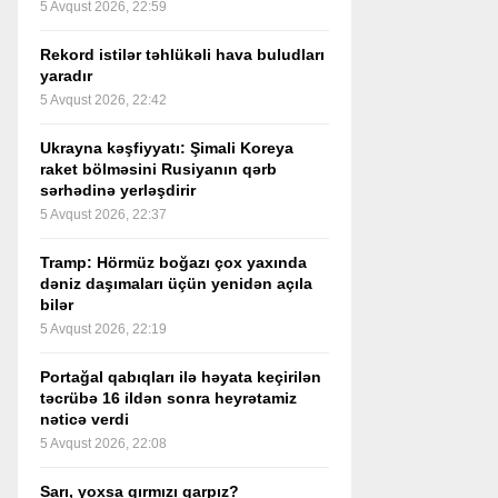
5 Avqust 2026, 22:59
Rekord istilər təhlükəli hava buludları
yaradır
5 Avqust 2026, 22:42
Ukrayna kəşfiyyatı: Şimali Koreya
raket bölməsini Rusiyanın qərb
sərhədinə yerləşdirir
5 Avqust 2026, 22:37
Tramp: Hörmüz boğazı çox yaxında
dəniz daşımaları üçün yenidən açıla
bilər
5 Avqust 2026, 22:19
Portağal qabıqları ilə həyata keçirilən
təcrübə 16 ildən sonra heyrətamiz
nəticə verdi
5 Avqust 2026, 22:08
Sarı, yoxsa qırmızı qarpız?