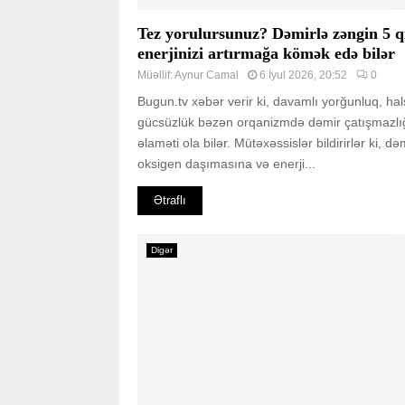
Tez yorulursunuz? Dəmirlə zəngin 5 q
enerjinizi artırmağa kömək edə bilər
Müəllif:
Aynur Camal
6 İyul 2026, 20:52
0
Bugun.tv xəbər verir ki, davamlı yorğunluq, hal
gücsüzlük bəzən orqanizmdə dəmir çatışmazlı
əlaməti ola bilər. Mütəxəssislər bildirirlər ki, d
oksigen daşımasına və enerji...
Ətraflı
Digər