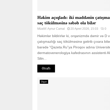
Həkim açıqladı: iki maddənin çatışmaz
saç tökülməsinə səbəb ola bilər
Müəllif:
Aynur Camal
20 Aprel 2026, 15:03
0
Həkimlər bildirirlər ki, orqanizmdə dəmir və D v
çatışmazlığı saç tökülməsinə gətirib çıxara bilə
barədə “Qazeta.Ru”ya Piroqov adına Universit
dermatovenerologiya kafedrasının assistenti A
Silin...
Ətraflı
Digər