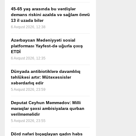
45-65 yaş arasında bu vərdişlər
demans riskini azalda və sağlam ömrü
13 il uzada bilər
6 Avqust 2026, 12:38
Azərbaycan Mədəniyyəti sosial
platforması Yayfest-də uğurla çıxış
ETDİ
6 Avqust 2026, 12:35
Dünyada antibiotiklərə davamlılıq
təhlükəsi artır: Mütəxəssislər
xəbərdarlıq edir
5 Avqust 2026, 23:59
Deputat Ceyhun Məmmədov: Milli
maraqlar şəxsi ambisiyalara qurban
verilməməlidir
5 Avqust 2026, 23:55
Dörd nəfəri bıçaqlayan qadın həbs