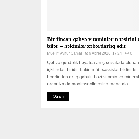
Bir fincan qəhvə vitaminlərin təsirini
bilər – həkimlər xəbərdarlıq edir
Müəllif:
Aynur Camal
9 Aprel 2026, 17:24
0
Qəhvə gündəlik həyatda ən çox istifadə olunan
içkilərdən biridir. Lakin mütəxəssislər bildirir ki
həddindən artıq qəbulu bəzi vitamin və mineral
orqanizmdə mənimsənilməsinə mane ola...
Ətraflı