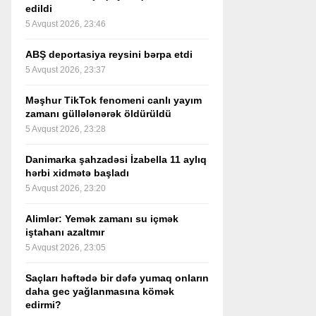
edildi
5 Avqust 2026, 23:46
ABŞ deportasiya reysini bərpa etdi
5 Avqust 2026, 23:37
Məşhur TikTok fenomeni canlı yayım
zamanı güllələnərək öldürüldü
5 Avqust 2026, 23:28
Danimarka şahzadəsi İzabella 11 aylıq
hərbi xidmətə başladı
5 Avqust 2026, 23:20
Alimlər: Yemək zamanı su içmək
iştahanı azaltmır
5 Avqust 2026, 23:05
Saçları həftədə bir dəfə yumaq onların
daha gec yağlanmasına kömək
edirmi?