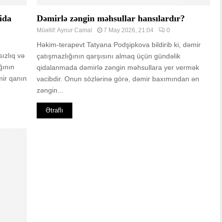
ida
Dəmirlə zəngin məhsullar hansılardır?
Müəllif:
Aynur Camal
7 May 2026, 21:04
0
Həkim-terapevt Tatyana Podşipkova bildirib ki, dəmir
sızlıq və
çatışmazlığının qarşısını almaq üçün gündəlik
ğının
qidalanmada dəmirlə zəngin məhsullara yer vermək
əmir qanın
vacibdir. Onun sözlərinə görə, dəmir baxımından ən
zəngin...
Ətraflı