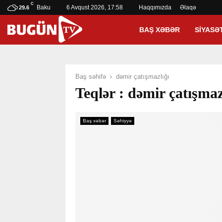
C
Baku
6 Avqust 2026, 17:58
Haqqımızda
Əlaqə
29.6
BAŞ XƏBƏR
SIYASƏ
Baş səhifə
dəmir çatışmazlığı
Teqlər : dəmir çatışmaz
Baş xəbər
Səhiyyə