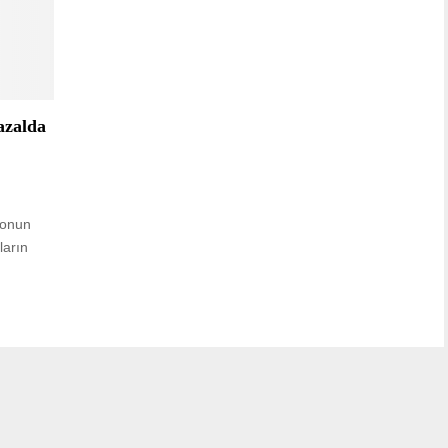
 azalda
, onun
ların