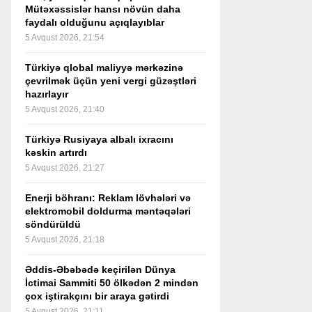
Mütəxəssislər hansı növün daha
faydalı olduğunu açıqlayıblar
5 Avqust 2026, 21:54
Türkiyə qlobal maliyyə mərkəzinə
çevrilmək üçün yeni vergi güzəştləri
hazırlayır
5 Avqust 2026, 21:40
Türkiyə Rusiyaya albalı ixracını
kəskin artırdı
5 Avqust 2026, 21:27
Enerji böhranı: Reklam lövhələri və
elektromobil doldurma məntəqələri
söndürüldü
5 Avqust 2026, 21:18
Əddis-Əbəbədə keçirilən Dünya
İctimai Sammiti 50 ölkədən 2 mindən
çox iştirakçını bir araya gətirdi
5 Avqust 2026, 21:11