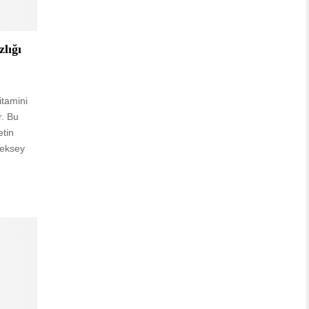
lığı
itamini
r. Bu
etin
leksey