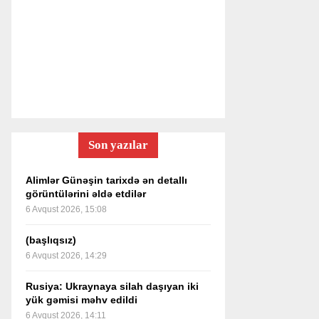
Son yazılar
Alimlər Günəşin tarixdə ən detallı
görüntülərini əldə etdilər
6 Avqust 2026, 15:08
(başlıqsız)
6 Avqust 2026, 14:29
Rusiya: Ukraynaya silah daşıyan iki
yük gəmisi məhv edildi
6 Avqust 2026, 14:11