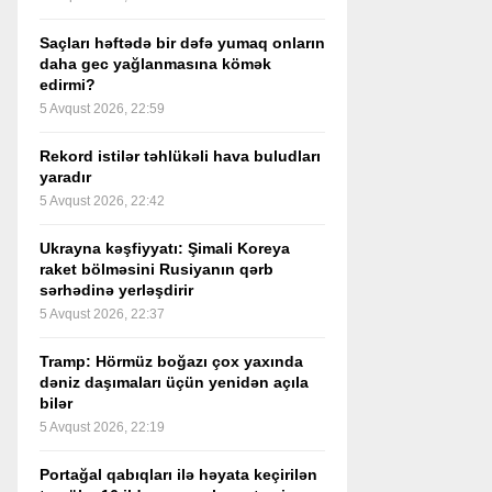
Saçları həftədə bir dəfə yumaq onların
daha gec yağlanmasına kömək
edirmi?
5 Avqust 2026, 22:59
Rekord istilər təhlükəli hava buludları
yaradır
5 Avqust 2026, 22:42
Ukrayna kəşfiyyatı: Şimali Koreya
raket bölməsini Rusiyanın qərb
sərhədinə yerləşdirir
5 Avqust 2026, 22:37
Tramp: Hörmüz boğazı çox yaxında
dəniz daşımaları üçün yenidən açıla
bilər
5 Avqust 2026, 22:19
Portağal qabıqları ilə həyata keçirilən