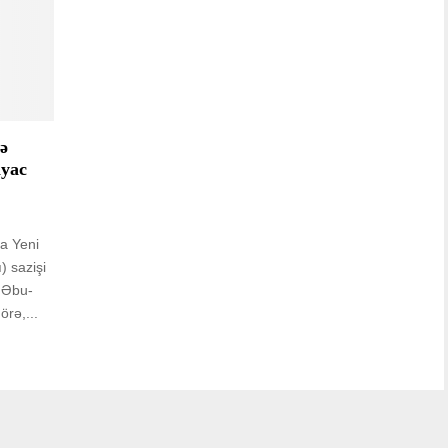
ə
iyac
la Yeni
) sazişi
ı Əbu-
rə,...