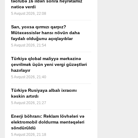
təcrübə 16 ildən sonra heyrətamiz
nəticə verdi
5 Avqust 2026, 22:08
Sarı, yoxsa qırmızı qarpız?
Mütəxəssislər hansı növün daha
faydalı olduğunu açıqlayıblar
5 Avqust 2026, 21:54
Türkiyə qlobal maliyyə mərkəzinə
çevrilmək üçün yeni vergi güzəştləri
hazırlayır
5 Avqust 2026, 21:40
Türkiyə Rusiyaya albalı ixracını
kəskin artırdı
5 Avqust 2026, 21:27
Enerji böhranı: Reklam lövhələri və
elektromobil doldurma məntəqələri
söndürüldü
5 Avqust 2026, 21:18