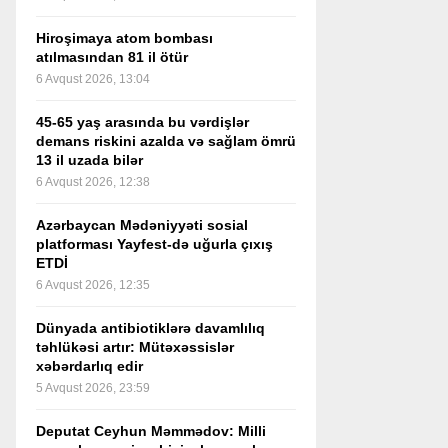
Hiroşimaya atom bombası
atılmasından 81 il ötür
6 Avqust 2026, 13:04
45-65 yaş arasında bu vərdişlər
demans riskini azalda və sağlam ömrü
13 il uzada bilər
6 Avqust 2026, 12:38
Azərbaycan Mədəniyyəti sosial
platforması Yayfest-də uğurla çıxış
ETDİ
6 Avqust 2026, 12:35
Dünyada antibiotiklərə davamlılıq
təhlükəsi artır: Mütəxəssislər
xəbərdarlıq edir
5 Avqust 2026, 23:59
Deputat Ceyhun Məmmədov: Milli