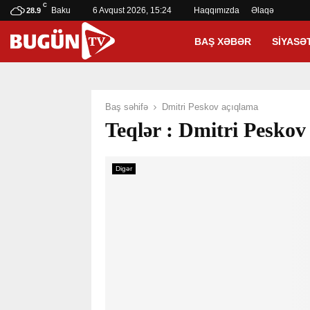
C
Baku
6 Avqust 2026, 15:24
Haqqımızda
Əlaqə
28.9
BAŞ XƏBƏR
SIYASƏ
Baş səhifə
Dmitri Peskov açıqlama
Teqlər : Dmitri Peskov
Digər