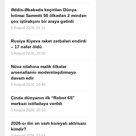
Əddis-Əbəbədə keçirilən Dünya
İctimai Sammiti 50 ölkədən 2 mindən
çox iştirakçını bir araya gətirdi
5 Avqust 2026, 21:11
Rusiya Kiyevə raket zərbələri endirdi
– 17 nəfər öldü
5 Avqust 2026, 20:55
Nüvə silahına malik ölkələr
arsenallarını modernləşdirməyə
davam edir
5 Avqust 2026, 20:40
Çində dünyanın ilk “Robot 6S”
mərkəzi istifadəyə verildi
5 Avqust 2026, 20:33
2026-cı ilin ən varlı koreyalı aktrisası
kimdir?
4 Avqust 2026, 23:44