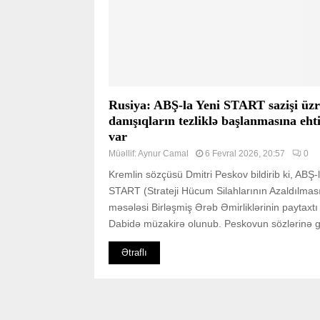
Rusiya: ABŞ-la Yeni START sazişi üzr
danışıqların tezliklə başlanmasına eht
var
Müəllif:
Aynur Camal
6 Fevral 2026, 20:57
0
Kremlin sözçüsü Dmitri Peskov bildirib ki, ABŞ-
START (Strateji Hücum Silahlarının Azaldılması
məsələsi Birləşmiş Ərəb Əmirliklərinin paytaxt
Dabidə müzakirə olunub. Peskovun sözlərinə gö
Ətraflı