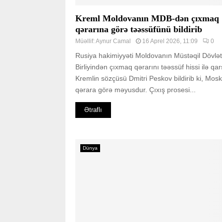
Kreml Moldovanın MDB-dən çıxmaq
qərarına görə təəssüfünü bildirib
Müəllif:
Aynur Camal
16 Aprel 2026, 11:09
0
Rusiya hakimiyyəti Moldovanın Müstəqil Dövlət
Birliyindən çıxmaq qərarını təəssüf hissi ilə qar
Kremlin sözçüsü Dmitri Peskov bildirib ki, Mos
qərara görə məyusdur. Çıxış prosesi...
Ətraflı
Dünya