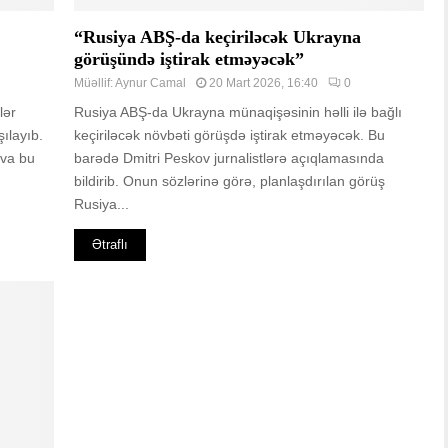
“Rusiya ABŞ-da keçiriləcək Ukrayna
görüşündə iştirak etməyəcək”
Müəllif:
Aynur Camal
20 Mart 2026, 16:40
0
lər
Rusiya ABŞ-da Ukrayna münaqişəsinin həlli ilə bağlı
şılayıb.
keçiriləcək növbəti görüşdə iştirak etməyəcək. Bu
kva bu
barədə Dmitri Peskov jurnalistlərə açıqlamasında
bildirib. Onun sözlərinə görə, planlaşdırılan görüş
Rusiya...
Ətraflı