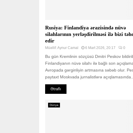
Rusiya: Finlandiya ərazisində nüvə
silahlarının yerləşdirilməsi ilə bizi təh
edir
Müəllif:
Aynur Camal
6 Mart 2026, 20:17
0
Bu gün Kremlinin sözçüsü Dmitri Peskov bildirib
Finlandiyanın nüvə silahı ilə bağlı son açıqlama
Avropada gərginliyin artmasına səbəb olur. Pe
paytaxt Moskvada jurnalistlərə açıqlamasında..
Ətraflı
Dünya