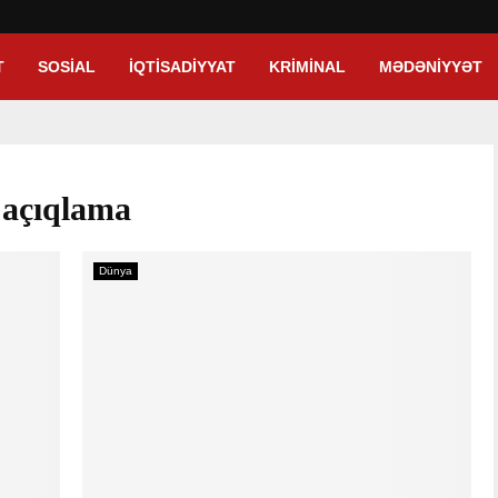
T
SOSIAL
İQTISADIYYAT
KRIMINAL
MƏDƏNIYYƏT
 açıqlama
Dünya