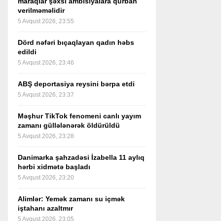
maraqlar şəxsi ambisiyalara qurban
verilməməlidir
5 Avqust 2026, 23:55
Dörd nəfəri bıçaqlayan qadın həbs
edildi
5 Avqust 2026, 23:46
ABŞ deportasiya reysini bərpa etdi
5 Avqust 2026, 23:37
Məşhur TikTok fenomeni canlı yayım
zamanı güllələnərək öldürüldü
5 Avqust 2026, 23:28
Danimarka şahzadəsi İzabella 11 aylıq
hərbi xidmətə başladı
5 Avqust 2026, 23:20
Alimlər: Yemək zamanı su içmək
iştahanı azaltmır
5 Avqust 2026, 23:05