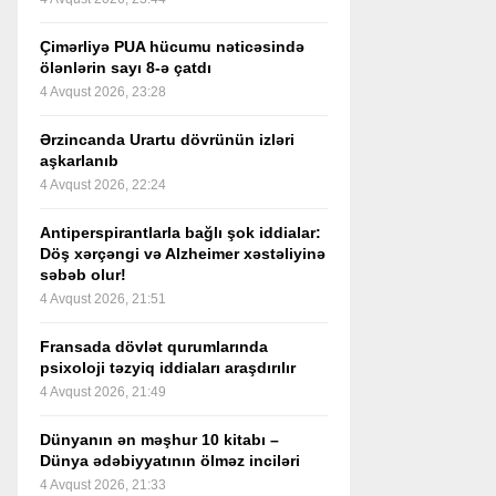
Çimərliyə PUA hücumu nəticəsində
ölənlərin sayı 8-ə çatdı
4 Avqust 2026, 23:28
Ərzincanda Urartu dövrünün izləri
aşkarlanıb
4 Avqust 2026, 22:24
Antiperspirantlarla bağlı şok iddialar:
Döş xərçəngi və Alzheimer xəstəliyinə
səbəb olur!
4 Avqust 2026, 21:51
Fransada dövlət qurumlarında
psixoloji təzyiq iddiaları araşdırılır
4 Avqust 2026, 21:49
Dünyanın ən məşhur 10 kitabı –
Dünya ədəbiyyatının ölməz inciləri
4 Avqust 2026, 21:33