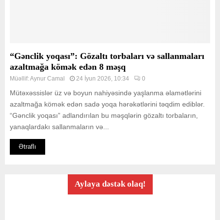
“Gənclik yoqası”: Gözaltı torbaları və sallanmaları
azaltmağa kömək edən 8 məşq
Müəllif:
Aynur Camal
24 İyun 2026, 10:34
0
Mütəxəssislər üz və boyun nahiyəsində yaşlanma əlamətlərini
azaltmağa kömək edən sadə yoqa hərəkətlərini təqdim ediblər.
“Gənclik yoqası” adlandırılan bu məşqlərin gözaltı torbaların,
yanaqlardakı sallanmaların və...
Ətraflı
Aylaya dəstək olaq!