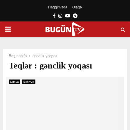
Haqqımızda
Əlaqə
Facebook
Instagram
Youtube
Telegram
PRIMARY
MENU
Baş səhifə
gənclik yoqası
Teqlər : gənclik yoqası
Dünya
Səhiyyə