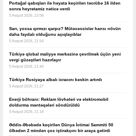
Portağal qabıqları ilə həyata keçirilən təcrübə 16 ildən
sonra heyrətamiz nəticə verdi
5 Avqust 2026, 22:08
Sarı, yoxsa qırmızı qarpız? Mütəxəssislər hansı növün
daha faydalı olduğunu açıqlayıblar
5 Avqust 2026, 21:54
Türkiyə qlobal maliyyə mərkəzinə çevrilmək üçün yeni
vergi güzəştləri hazırlayır
5 Avqust 2026, 21:40
Türkiyə Rusiyaya albalı ixracını kəskin artırdı
5 Avqust 2026, 21:27
Enerji böhranı: Reklam lövhələri və elektromobil
doldurma məntəqələri söndürüldü
5 Avqust 2026, 21:18
Əddis-Əbəbədə keçirilən Dünya İctimai Sammiti 50
ölkədən 2 mindən çox iştirakçını bir araya gətirdi