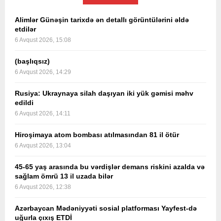
Alimlər Günəşin tarixdə ən detallı görüntülərini əldə
etdilər
6 Avqust 2026, 15:08
(başlıqsız)
6 Avqust 2026, 14:29
Rusiya: Ukraynaya silah daşıyan iki yük gəmisi məhv
edildi
6 Avqust 2026, 14:11
Hiroşimaya atom bombası atılmasından 81 il ötür
6 Avqust 2026, 13:04
45-65 yaş arasında bu vərdişlər demans riskini azalda və
sağlam ömrü 13 il uzada bilər
6 Avqust 2026, 12:38
Azərbaycan Mədəniyyəti sosial platforması Yayfest-də
uğurla çıxış ETDİ