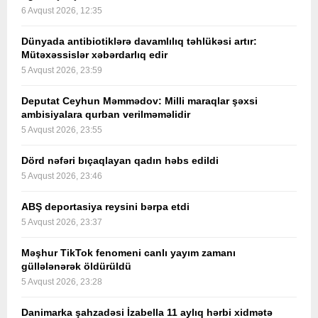
6 Avqust 2026, 12:35
Dünyada antibiotiklərə davamlılıq təhlükəsi artır:
Mütəxəssislər xəbərdarlıq edir
5 Avqust 2026, 23:59
Deputat Ceyhun Məmmədov: Milli maraqlar şəxsi
ambisiyalara qurban verilməməlidir
5 Avqust 2026, 23:55
Dörd nəfəri bıçaqlayan qadın həbs edildi
5 Avqust 2026, 23:46
ABŞ deportasiya reysini bərpa etdi
5 Avqust 2026, 23:37
Məşhur TikTok fenomeni canlı yayım zamanı
güllələnərək öldürüldü
5 Avqust 2026, 23:28
Danimarka şahzadəsi İzabella 11 aylıq hərbi xidmətə