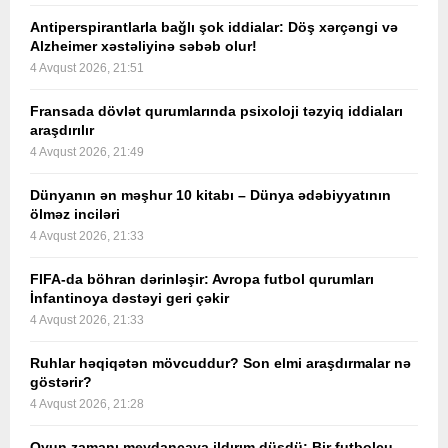
Antiperspirantlarla bağlı şok iddialar: Döş xərçəngi və
Alzheimer xəstəliyinə səbəb olur!
4 Avqust 2026, 21:51
Fransada dövlət qurumlarında psixoloji təzyiq iddiaları
araşdırılır
4 Avqust 2026, 21:49
Dünyanın ən məşhur 10 kitabı – Dünya ədəbiyyatının
ölməz inciləri
4 Avqust 2026, 21:33
FIFA-da böhran dərinləşir: Avropa futbol qurumları
İnfantinoya dəstəyi geri çəkir
4 Avqust 2026, 21:33
Ruhlar həqiqətən mövcuddur? Son elmi araşdırmalar nə
göstərir?
4 Avqust 2026, 21:28
Oyun zamanı meydançaya ildırım düşdü: Bir futbolçu