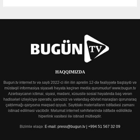
HAQQIMIZDA
Bugun.tv internet tv və saytı 2022-ci ilin ilin aprelin 12-də fəaliyyətə başlayıb və
müstəqil informasiya siyasəti həyata keçirən media qurumudur! www.bugun.tv
Azərbaycanın ictimai, siyasi, mədəni, xüsusilə sosial həyatında baş verən
hadisələri izləyiciyə operativ, qərəzsiz və vətəndaş-dövlət maraqları qorunaraq
çatdırmağı qarşısına məqsəd qoyub. Saytdakı materialların istifadəsi zamanı
istinad edilməsi vacibdir. Məlumat internet səhifələrində istifadə edildikdə
hiperlink vasitəsi ilə istinad mütləqdir.
Bizimlə əlaqə:
E-mail: press@bugun.tv | +994 51 567 32 09