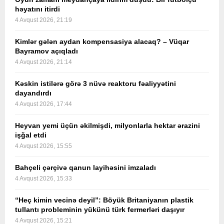
həyatını itirdi
4 Avqust 2026, 21:19
Kimlər gələn aydan kompensasiya alacaq? – Vüqar
Bayramov açıqladı
4 Avqust 2026, 21:14
Kəskin istilərə görə 3 nüvə reaktoru fəaliyyətini
dayandırdı
4 Avqust 2026, 17:44
Heyvan yemi üçün əkilmişdi, milyonlarla hektar ərazini
işğal etdi
4 Avqust 2026, 15:55
Bahçeli çərçivə qanun layihəsini imzaladı
4 Avqust 2026, 15:33
“Heç kimin vecinə deyil”: Böyük Britaniyanın plastik
tullantı probleminin yükünü türk fermerləri daşıyır
4 Avqust 2026, 15:21