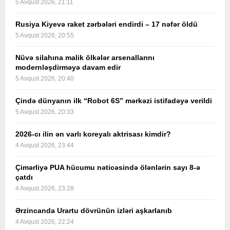
5 Avqust 2026, 21:11
Rusiya Kiyevə raket zərbələri endirdi – 17 nəfər öldü
5 Avqust 2026, 20:55
Nüvə silahına malik ölkələr arsenallarını
modernləşdirməyə davam edir
5 Avqust 2026, 20:40
Çində dünyanın ilk “Robot 6S” mərkəzi istifadəyə verildi
5 Avqust 2026, 20:33
2026-cı ilin ən varlı koreyalı aktrisası kimdir?
4 Avqust 2026, 23:44
Çimərliyə PUA hücumu nəticəsində ölənlərin sayı 8-ə
çatdı
4 Avqust 2026, 23:28
Ərzincanda Urartu dövrünün izləri aşkarlanıb
4 Avqust 2026, 22:24