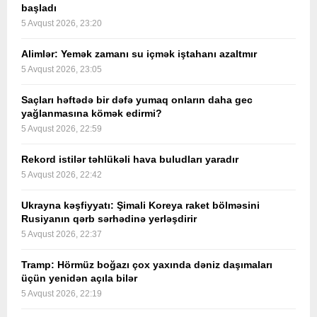
başladı
5 Avqust 2026, 23:20
Alimlər: Yemək zamanı su içmək iştahanı azaltmır
5 Avqust 2026, 23:05
Saçları həftədə bir dəfə yumaq onların daha gec
yağlanmasına kömək edirmi?
5 Avqust 2026, 22:59
Rekord istilər təhlükəli hava buludları yaradır
5 Avqust 2026, 22:42
Ukrayna kəşfiyyatı: Şimali Koreya raket bölməsini
Rusiyanın qərb sərhədinə yerləşdirir
5 Avqust 2026, 22:37
Tramp: Hörmüz boğazı çox yaxında dəniz daşımaları
üçün yenidən açıla bilər
5 Avqust 2026, 22:19