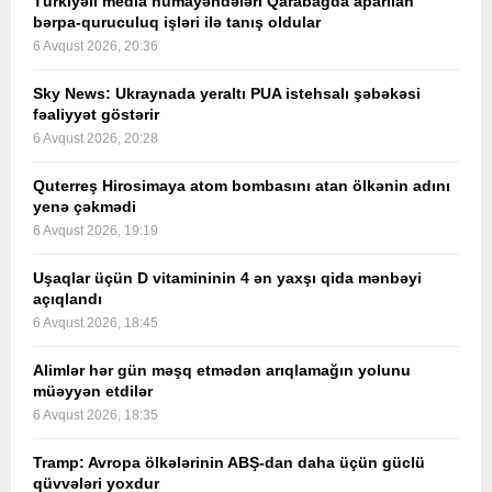
Türkiyəli media nümayəndələri Qarabağda aparılan
bərpa-quruculuq işləri ilə tanış oldular
6 Avqust 2026, 20:36
Sky News: Ukraynada yeraltı PUA istehsalı şəbəkəsi
fəaliyyət göstərir
6 Avqust 2026, 20:28
Quterreş Hirosimaya atom bombasını atan ölkənin adını
yenə çəkmədi
6 Avqust 2026, 19:19
Uşaqlar üçün D vitamininin 4 ən yaxşı qida mənbəyi
açıqlandı
6 Avqust 2026, 18:45
Alimlər hər gün məşq etmədən arıqlamağın yolunu
müəyyən etdilər
6 Avqust 2026, 18:35
Tramp: Avropa ölkələrinin ABŞ-dan daha üçün güclü
qüvvələri yoxdur