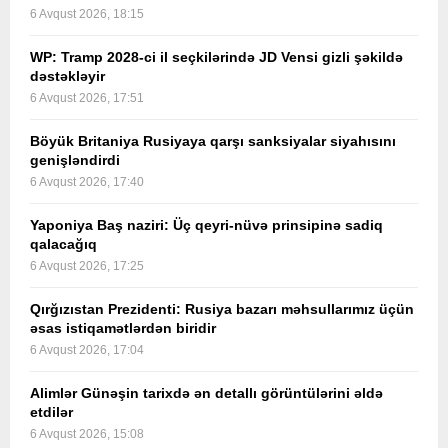
6 Avqust 2026, 18:15
WP: Tramp 2028-ci il seçkilərində JD Vensi gizli şəkildə
dəstəkləyir
6 Avqust 2026, 17:51
Böyük Britaniya Rusiyaya qarşı sanksiyalar siyahısını
genişləndirdi
6 Avqust 2026, 17:40
Yaponiya Baş naziri: Üç qeyri-nüvə prinsipinə sadiq
qalacağıq
6 Avqust 2026, 17:25
Qırğızıstan Prezidenti: Rusiya bazarı məhsullarımız üçün
əsas istiqamətlərdən biridir
6 Avqust 2026, 17:04
Alimlər Günəşin tarixdə ən detallı görüntülərini əldə
etdilər
6 Avqust 2026, 15:08