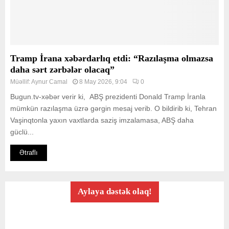
Tramp İrana xəbərdarlıq etdi: “Razılaşma olmazsa
daha sərt zərbələr olacaq”
Müəllif:
Aynur Camal
8 May 2026, 9:04
0
Bugun.tv-xəbər verir ki, ABŞ prezidenti Donald Tramp İranla
mümkün razılaşma üzrə gərgin mesaj verib. O bildirib ki, Tehran
Vaşinqtonla yaxın vaxtlarda saziş imzalamasa, ABŞ daha
güclü...
Ətraflı
Aylaya dəstək olaq!