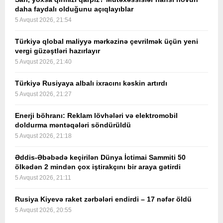
daha faydalı olduğunu açıqlayıblar
5 Avqust 2026, 21:54
Türkiyə qlobal maliyyə mərkəzinə çevrilmək üçün yeni
vergi güzəştləri hazırlayır
5 Avqust 2026, 21:40
Türkiyə Rusiyaya albalı ixracını kəskin artırdı
5 Avqust 2026, 21:27
Enerji böhranı: Reklam lövhələri və elektromobil
doldurma məntəqələri söndürüldü
5 Avqust 2026, 21:18
Əddis-Əbəbədə keçirilən Dünya İctimai Sammiti 50
ölkədən 2 mindən çox iştirakçını bir araya gətirdi
5 Avqust 2026, 21:11
Rusiya Kiyevə raket zərbələri endirdi – 17 nəfər öldü
5 Avqust 2026, 20:55