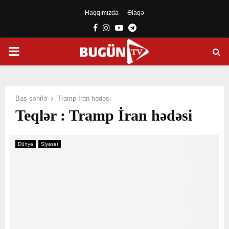
Haqqımızda
Əlaqə
Facebook
Instagram
Youtube
Telegram
PRIMARY
MENU
Baş səhifə
Tramp İran hədəsi
Teqlər : Tramp İran hədəsi
Dünya
Siyasət