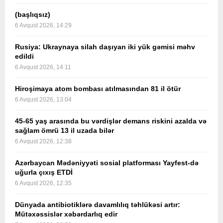
(başlıqsız)
6 Avqust 2026, 14:29
Rusiya: Ukraynaya silah daşıyan iki yük gəmisi məhv
edildi
6 Avqust 2026, 14:11
Hiroşimaya atom bombası atılmasından 81 il ötür
6 Avqust 2026, 13:04
45-65 yaş arasında bu vərdişlər demans riskini azalda və
sağlam ömrü 13 il uzada bilər
6 Avqust 2026, 12:38
Azərbaycan Mədəniyyəti sosial platforması Yayfest-də
uğurla çıxış ETDİ
6 Avqust 2026, 12:35
Dünyada antibiotiklərə davamlılıq təhlükəsi artır:
Mütəxəssislər xəbərdarlıq edir