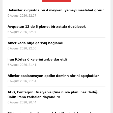
Həkimlər avqustda bu 4 meyvəni yeməyi məsləhət görür
6 Avqust 2026, 22:27
Avqustun 12-də 6 planet bir xəttdə düzüləcək
6 Avqust 2026, 22:07
Amerikada birja qarışıq bağlandı
6 Avqust 2026, 22:00
İran Körfəz ölkələrini xəbərdar etdi
6 Avqust 2026, 21:41
Alimlər paslanmayan qədim dəmirin sirrini açıqladılar
6 Avqust 2026, 21:04
ABŞ, Pentaqon Rusiya və Çinə nüvə planı hazırladığı
üçün İrana zərbələri dayandırır
6 Avqust 2026, 20:44