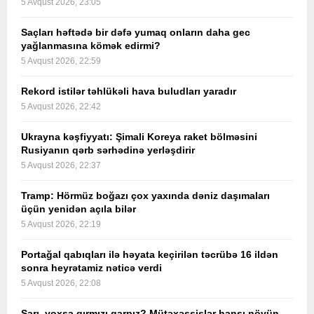
5 Avqust 2026, 23:05
Saçları həftədə bir dəfə yumaq onların daha gec
yağlanmasına kömək edirmi?
5 Avqust 2026, 22:59
Rekord istilər təhlükəli hava buludları yaradır
5 Avqust 2026, 22:42
Ukrayna kəşfiyyatı: Şimali Koreya raket bölməsini
Rusiyanın qərb sərhədinə yerləşdirir
5 Avqust 2026, 22:37
Tramp: Hörmüz boğazı çox yaxında dəniz daşımaları
üçün yenidən açıla bilər
5 Avqust 2026, 22:19
Portağal qabıqları ilə həyata keçirilən təcrübə 16 ildən
sonra heyrətamiz nəticə verdi
5 Avqust 2026, 22:08
Sarı, yoxsa qırmızı qarpız? Mütəxəssislər hansı növün