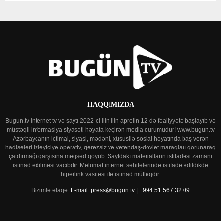
HAQQIMIZDA
Bugun.tv internet tv və saytı 2022-ci ilin ilin aprelin 12-də fəaliyyətə başlayıb və
müstəqil informasiya siyasəti həyata keçirən media qurumudur! www.bugun.tv
Azərbaycanın ictimai, siyasi, mədəni, xüsusilə sosial həyatında baş verən
hadisələri izləyiciyə operativ, qərəzsiz və vətəndaş-dövlət maraqları qorunaraq
çatdırmağı qarşısına məqsəd qoyub. Saytdakı materialların istifadəsi zamanı
istinad edilməsi vacibdir. Məlumat internet səhifələrində istifadə edildikdə
hiperlink vasitəsi ilə istinad mütləqdir.
Bizimlə əlaqə:
E-mail: press@bugun.tv | +994 51 567 32 09