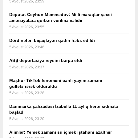
5 Avqust 2026, 23:59
Deputat Ceyhun Məmmədov: Milli maraqlar şəxsi
ambisiyalara qurban verilməməlidir
5 Avqust 2026, 23:55
Dörd nəfəri bıçaqlayan qadın həbs edildi
5 Avqust 2026, 23:46
ABŞ deportasiya reysini bərpa etdi
5 Avqust 2026, 23:37
Məşhur TikTok fenomeni canlı yayım zamanı
güllələnərək öldürüldü
5 Avqust 2026, 23:28
Danimarka şahzadəsi İzabella 11 aylıq hərbi xidmətə
başladı
5 Avqust 2026, 23:20
Alimlər: Yemək zamanı su içmək iştahanı azaltmır