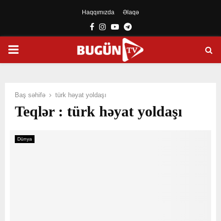
Haqqımızda
Əlaqə
Facebook
Instagram
Youtube
Telegram
PRIMARY
MENU
Baş səhifə
türk həyat yoldaşı
Teqlər : türk həyat yoldaşı
Dünya