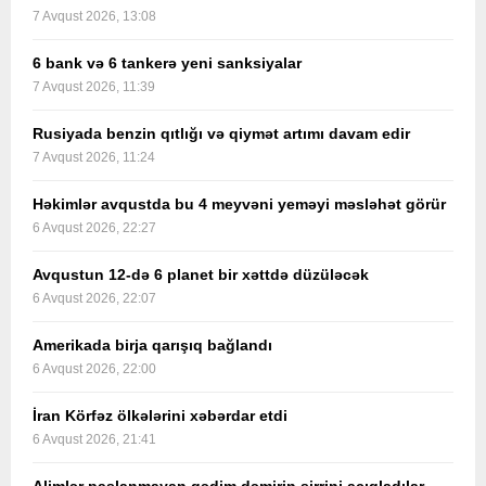
7 Avqust 2026, 13:08
6 bank və 6 tankerə yeni sanksiyalar
7 Avqust 2026, 11:39
Rusiyada benzin qıtlığı və qiymət artımı davam edir
7 Avqust 2026, 11:24
Həkimlər avqustda bu 4 meyvəni yeməyi məsləhət görür
6 Avqust 2026, 22:27
Avqustun 12-də 6 planet bir xəttdə düzüləcək
6 Avqust 2026, 22:07
Amerikada birja qarışıq bağlandı
6 Avqust 2026, 22:00
İran Körfəz ölkələrini xəbərdar etdi
6 Avqust 2026, 21:41