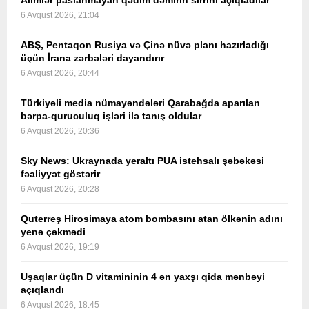
Alimlər paslanmayan qədim dəmirin sirrini açıqladılar
6 Avqust 2026, 21:04
ABŞ, Pentaqon Rusiya və Çinə nüvə planı hazırladığı
üçün İrana zərbələri dayandırır
6 Avqust 2026, 20:44
Türkiyəli media nümayəndələri Qarabağda aparılan
bərpa-quruculuq işləri ilə tanış oldular
6 Avqust 2026, 20:36
Sky News: Ukraynada yeraltı PUA istehsalı şəbəkəsi
fəaliyyət göstərir
6 Avqust 2026, 20:28
Quterreş Hirosimaya atom bombasını atan ölkənin adını
yenə çəkmədi
6 Avqust 2026, 19:19
Uşaqlar üçün D vitamininin 4 ən yaxşı qida mənbəyi
açıqlandı
6 Avqust 2026, 18:45