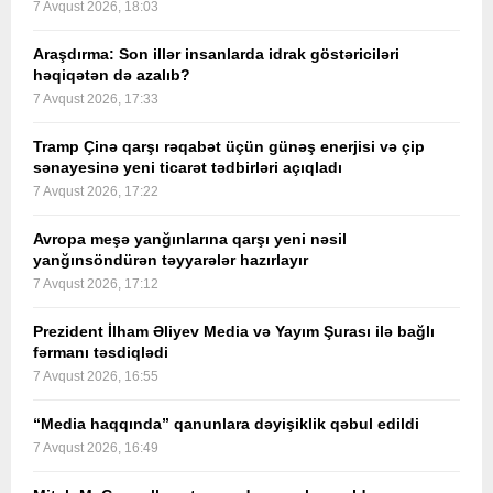
7 Avqust 2026, 18:03
Araşdırma: Son illər insanlarda idrak göstəriciləri
həqiqətən də azalıb?
7 Avqust 2026, 17:33
Tramp Çinə qarşı rəqabət üçün günəş enerjisi və çip
sənayesinə yeni ticarət tədbirləri açıqladı
7 Avqust 2026, 17:22
Avropa meşə yanğınlarına qarşı yeni nəsil
yanğınsöndürən təyyarələr hazırlayır
7 Avqust 2026, 17:12
Prezident İlham Əliyev Media və Yayım Şurası ilə bağlı
fərmanı təsdiqlədi
7 Avqust 2026, 16:55
“Media haqqında” qanunlara dəyişiklik qəbul edildi
7 Avqust 2026, 16:49