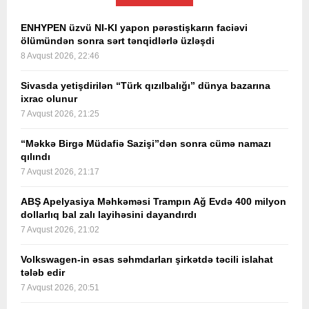
ENHYPEN üzvü NI-KI yapon pərəstişkarın faciəvi
ölümündən sonra sərt tənqidlərlə üzləşdi
8 Avqust 2026, 22:46
Sivasda yetişdirilən “Türk qızılbalığı” dünya bazarına
ixrac olunur
7 Avqust 2026, 21:25
“Məkkə Birgə Müdafiə Sazişi”dən sonra cümə namazı
qılındı
7 Avqust 2026, 21:17
ABŞ Apelyasiya Məhkəməsi Trampın Ağ Evdə 400 milyon
dollarlıq bal zalı layihəsini dayandırdı
7 Avqust 2026, 21:02
Volkswagen-in əsas səhmdarları şirkətdə təcili islahat
tələb edir
7 Avqust 2026, 20:51