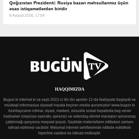
Qırğızıstan Prezidenti: Rusiya bazarı məhsullarımız üçün
əsas istiqamətlərdən biridir
6 Avqust 2026, 17:04
HAQQIMIZDA
Bugun.tv internet tv və saytı 2022-ci ilin ilin aprelin 12-də fəaliyyətə başlayıb və
müstəqil informasiya siyasəti həyata keçirən media qurumudur! www.bugun.tv
Azərbaycanın ictimai, siyasi, mədəni, xüsusilə sosial həyatında baş verən
hadisələri izləyiciyə operativ, qərəzsiz və vətəndaş-dövlət maraqları qorunaraq
çatdırmağı qarşısına məqsəd qoyub. Saytdakı materialların istifadəsi zamanı
istinad edilməsi vacibdir. Məlumat internet səhifələrində istifadə edildikdə
hiperlink vasitəsi ilə istinad mütləqdir.