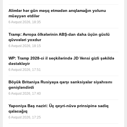
Alimlər hər gün məşq etmədən arıqlamağın yolunu
müəyyən etdilər
6 Avqust 2026, 18:35
Tramp: Avropa ölkələrinin ABŞ-dan daha üçün güclü
qüvvələri yoxdur
6 Avqust 2026, 18:15
WP: Tramp 2028-ci il seçkilərində JD Vensi gizli şəkildə
dəstəkləyir
6 Avqust 2026, 17:51
Böyük Britaniya Rusiyaya qarşı sanksiyalar siyahısını
genişləndirdi
6 Avqust 2026, 17:40
Yaponiya Baş naziri: Üç qeyri-nüvə prinsipinə sadiq
qalacağıq
6 Avqust 2026, 17:25