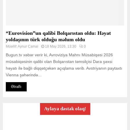
“Eurovision”un qalibi Bolqarıstan oldu: Həyat
yoldaşının türk olduğu məlum oldu
Müəllif:
Aynur Camal
18 May 2026, 13:30
0
Bugun.tv xəbər verir ki, Avroviziya Mahnı Müsabiqəsi 2026
müsabiqəsinin qalibi olan Bolqarıstan təmsilçisi Dara şəxsi
həyatı ilə bağlı diqqətçəkən açıqlama verib. Avstriyanın paytaxtı
Vienna şəhərində...
Ətraflı
Aylaya dəstək olaq!