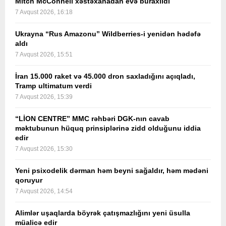
Mitch McConnell xəstəxanadan evə buraxıldı
7 Avqust 2026, 16:18
Ukrayna “Rus Amazonu” Wildberries-i yenidən hədəfə
aldı
7 Avqust 2026, 15:51
İran 15.000 raket və 45.000 dron saxladığını açıqladı,
Tramp ultimatum verdi
7 Avqust 2026, 15:39
“LİON CENTRE” MMC rəhbəri DGK-nın cavab
məktubunun hüquq prinsiplərinə zidd olduğunu iddia
edir
7 Avqust 2026, 15:30
Yeni psixodelik dərman həm beyni sağaldır, həm mədəni
qoruyur
7 Avqust 2026, 14:54
Alimlər uşaqlarda böyrək çatışmazlığını yeni üsulla
müalicə edir