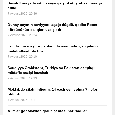
Şimali Koreyada isti havaya qarşı it əti şorbası tövsiyə
edildi
7 Avqust 2026, 20:36
Dunay çayının səviyyəsi aşağı düşdü, qədim Roma
körpüsünün qalıqları üzə çıxdı
7 Avqust 2026, 20:24
Londonun məşhur pablarında ayaqüstə içki qəbulu
məhdudlaşdırıla bilər
7 Avqust 2026, 20:10
Səudiyyə Ərəbistanı, Türkiyə və Pakistan qarşılıqlı
müdafiə sazişi imzaladı
7 Avqust 2026, 19:33
Məktəbdə silahlı hücum: 14 yaşlı yeniyetmə 7 nəfəri
öldürdü
7 Avqust 2026, 18:17
Alimlər göbələkdən qadın çantası hazırladılar