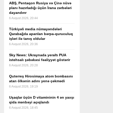
ABŞ, Pentaqon Rusiya və Çinə nüvə
planı hazırladığı üçün İrana zərbələri
dayandırır
6 Avqust 2026, 20:44
Türkiyəli media nümayəndələri
Qarabağda aparılan bərpa-quruculuq
işləri ilə tanış oldular
6 Avqust 2026, 20:36
Sky News: Ukraynada yeraltı PUA
istehsalı şəbəkəsi fəaliyyət göstərir
6 Avqust 2026, 20:28
Quterreş Hirosimaya atom bombasını
atan ölkənin adını yenə çəkmədi
6 Avqust 2026, 19:19
Uşaqlar üçün D vitamininin 4 ən yaxşı
qida mənbəyi açıqlandı
6 Avqust 2026, 18:45