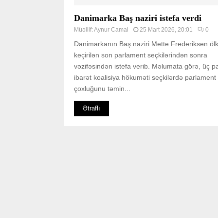
Danimarka Baş naziri istefa verdi
Müəllif:
Aynur Camal
25 Mart 2026, 20:01
0
Danimarkanın Baş naziri Mette Frederiksen öl
keçirilən son parlament seçkilərindən sonra
vəzifəsindən istefa verib. Məlumata görə, üç p
ibarət koalisiya hökuməti seçkilərdə parlament
çoxluğunu təmin...
Ətraflı