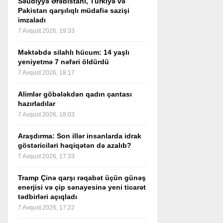
Səudiyyə Ərəbistanı, Türkiyə və
Pakistan qarşılıqlı müdafiə sazişi
imzaladı
7 Avqust 2026, 19:33
Məktəbdə silahlı hücum: 14 yaşlı
yeniyetmə 7 nəfəri öldürdü
7 Avqust 2026, 18:17
Alimlər göbələkdən qadın çantası
hazırladılar
7 Avqust 2026, 18:03
Araşdırma: Son illər insanlarda idrak
göstəriciləri həqiqətən də azalıb?
7 Avqust 2026, 17:33
Tramp Çinə qarşı rəqabət üçün günəş
enerjisi və çip sənayesinə yeni ticarət
tədbirləri açıqladı
7 Avqust 2026, 17:22