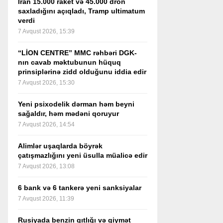
İran 15.000 raket və 45.000 dron
saxladığını açıqladı, Tramp ultimatum
verdi
7 Avqust 2026, 15:39
“LİON CENTRE” MMC rəhbəri DGK-
nın cavab məktubunun hüquq
prinsiplərinə zidd olduğunu iddia edir
7 Avqust 2026, 15:30
Yeni psixodelik dərman həm beyni
sağaldır, həm mədəni qoruyur
7 Avqust 2026, 14:54
Alimlər uşaqlarda böyrək
çatışmazlığını yeni üsulla müalicə edir
7 Avqust 2026, 13:08
6 bank və 6 tankerə yeni sanksiyalar
7 Avqust 2026, 11:39
Rusiyada benzin qıtlığı və qiymət