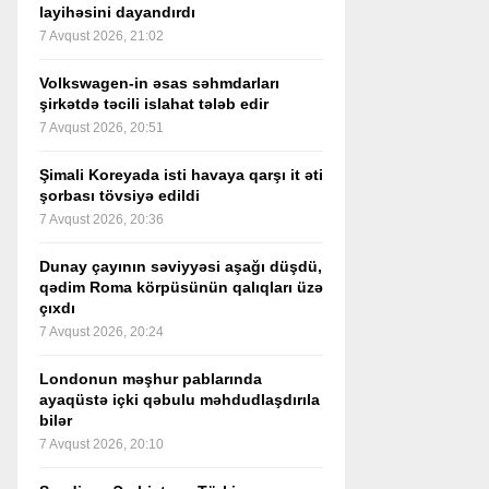
layihəsini dayandırdı
7 Avqust 2026, 21:02
Volkswagen-in əsas səhmdarları
şirkətdə təcili islahat tələb edir
7 Avqust 2026, 20:51
Şimali Koreyada isti havaya qarşı it əti
şorbası tövsiyə edildi
7 Avqust 2026, 20:36
Dunay çayının səviyyəsi aşağı düşdü,
qədim Roma körpüsünün qalıqları üzə
çıxdı
7 Avqust 2026, 20:24
Londonun məşhur pablarında
ayaqüstə içki qəbulu məhdudlaşdırıla
bilər
7 Avqust 2026, 20:10