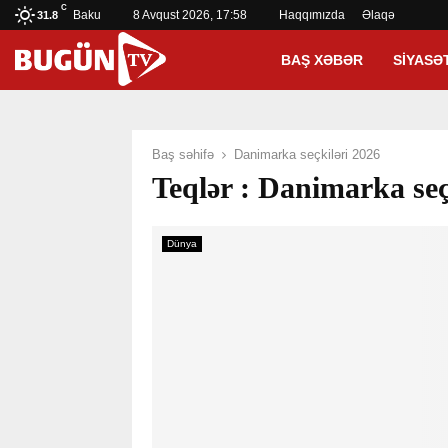
C
Baku
8 Avqust 2026, 17:58
Haqqımızda
Əlaqə
31.8
BAŞ XƏBƏR
SIYASƏ
Baş səhifə
Danimarka seçkiləri 2026
Teqlər : Danimarka seç
Dünya