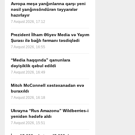
Avropa meşə yanğınlarına qarşı yeni
nəsil yanğınsöndürən təyyarələr
hazırlayır
7 Avqust 2026, 17:12
Prezident İlham Əliyev Media və Yayım
Şurası ilə bağlı fərmanı təsdiqlədi
7 Avqust 2026, 16:55
“Media haqqında” qanunlara
dəyişiklik qəbul edildi
7 Avqust 2026, 16:49
Mitch McConnell xəstəxanadan evə
buraxıldı
7 Avqust 2026, 16:18
Ukrayna “Rus Amazonu” Wildberries-i
yenidən hədəfə aldı
7 Avqust 2026, 15:51