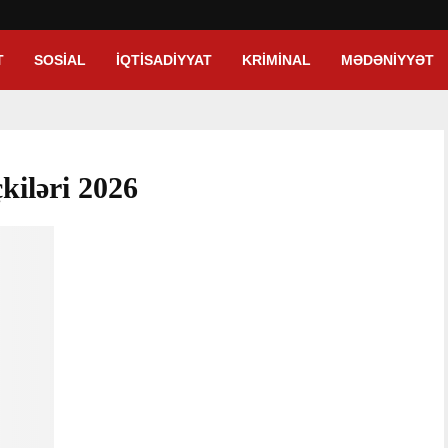
T
SOSIAL
İQTISADIYYAT
KRIMINAL
MƏDƏNIYYƏT
kiləri 2026