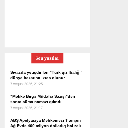
Son yazılar
Sivasda yetişdirilən “Türk qızılbalığı”
dünya bazarına ixrac olunur
7 Avqust 2026, 21:25
“Məkkə Birgə Müdafiə Sazişi”dən
sonra cümə namazı qılındı
7 Avqust 2026, 21:17
ABŞ Apelyasiya Məhkəməsi Trampın
Ağ Evdə 400 milyon dollarlıq bal zalı