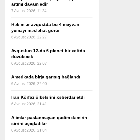
artımı davam edir
7 Avqust 2026, 11:24
Həkimlər avqustda bu 4 meyvəni
yeməyi məsləhət görür
6 Avqust 2026, 22:27
Avqustun 12-də 6 planet bir xəttdə
düzüləcək
6 Avqust 2026, 22:07
Amerikada birja qarışıq bağlandı
6 Avqust 2026, 22:00
İran Körfəz ölkələrini xəbərdar etdi
6 Avqust 2026, 21:41
Alimlər paslanmayan qədim dəmirin
sirrini açıqladılar
6 Avqust 2026, 21:04