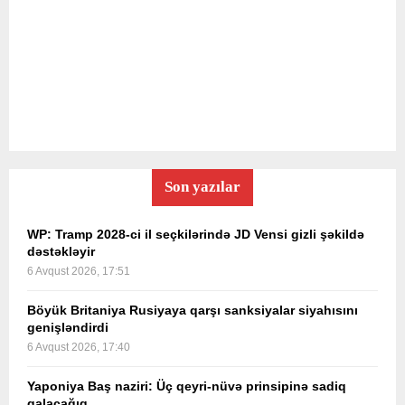
Son yazılar
WP: Tramp 2028-ci il seçkilərində JD Vensi gizli şəkildə
dəstəkləyir
6 Avqust 2026, 17:51
Böyük Britaniya Rusiyaya qarşı sanksiyalar siyahısını
genişləndirdi
6 Avqust 2026, 17:40
Yaponiya Baş naziri: Üç qeyri-nüvə prinsipinə sadiq
qalacağıq