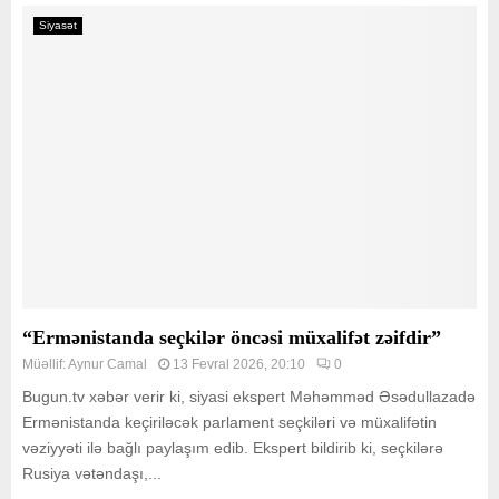
Siyasət
“Ermənistanda seçkilər öncəsi müxalifət zəifdir”
Müəllif:
Aynur Camal
13 Fevral 2026, 20:10
0
Bugun.tv xəbər verir ki, siyasi ekspert Məhəmməd Əsədullazadə
Ermənistanda keçiriləcək parlament seçkiləri və müxalifətin
vəziyyəti ilə bağlı paylaşım edib. Ekspert bildirib ki, seçkilərə
Rusiya vətəndaşı,...