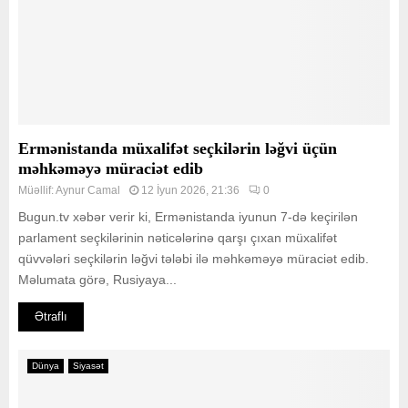
Ermənistanda müxalifət seçkilərin ləğvi üçün
məhkəməyə müraciət edib
Müəllif:
Aynur Camal
12 İyun 2026, 21:36
0
Bugun.tv xəbər verir ki, Ermənistanda iyunun 7-də keçirilən
parlament seçkilərinin nəticələrinə qarşı çıxan müxalifət
qüvvələri seçkilərin ləğvi tələbi ilə məhkəməyə müraciət edib.
Məlumata görə, Rusiyaya...
Ətraflı
Dünya
Siyasət