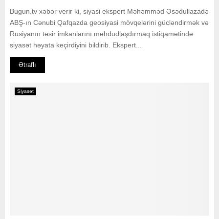
Bugun.tv xəbər verir ki, siyasi ekspert Məhəmməd Əsədullazadə
ABŞ-ın Cənubi Qafqazda geosiyasi mövqelərini gücləndirmək və
Rusiyanın təsir imkanlarını məhdudlaşdırmaq istiqamətində
siyasət həyata keçirdiyini bildirib. Ekspert...
Ətraflı
Siyasət