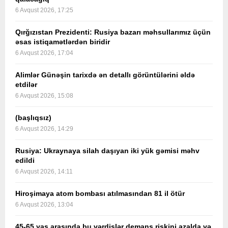
6 Avqust 2026, 17:25
Qırğızıstan Prezidenti: Rusiya bazarı məhsullarımız üçün
əsas istiqamətlərdən biridir
6 Avqust 2026, 17:04
Alimlər Günəşin tarixdə ən detallı görüntülərini əldə
etdilər
6 Avqust 2026, 15:08
(başlıqsız)
6 Avqust 2026, 14:29
Rusiya: Ukraynaya silah daşıyan iki yük gəmisi məhv
edildi
6 Avqust 2026, 14:11
Hiroşimaya atom bombası atılmasından 81 il ötür
6 Avqust 2026, 13:04
45-65 yaş arasında bu vərdişlər demans riskini azalda və