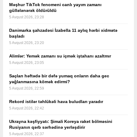
Məşhur TikTok fenomeni canlı yayım zamanı
güllələnərək öldürüldü
5 Avqust 2026, 23:28
Danimarka şahzadəsi İzabella 11 aylıq hərbi xidmətə
başladı
5 Avqust 2026, 23:20
Alimlər: Yemək zamanı su içmək iştahanı azaltmır
5 Avqust 2026, 23:05
Saçları həftədə bir dəfə yumaq onların daha gec
yağlanmasına kömək edirmi?
5 Avqust 2026, 22:59
Rekord istilər təhlükəli hava buludları yaradır
5 Avqust 2026, 22:42
Ukrayna kəşfiyyatı: Şimali Koreya raket bölməsini
Rusiyanın qərb sərhədinə yerləşdirir
5 Avqust 2026, 22:37