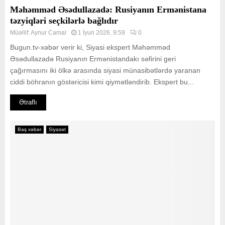
Məhəmməd Əsədullazadə: Rusiyanın Ermənistana
təzyiqləri seçkilərlə bağlıdır
Müəllif:
Aynur Camal
1 İyun 2026, 9:59
0
Bugun.tv-xəbər verir ki, Siyasi ekspert Məhəmməd
Əsədullazadə Rusiyanın Ermənistandakı səfirini geri
çağırmasını iki ölkə arasında siyasi münasibətlərdə yaranan
ciddi böhranın göstəricisi kimi qiymətləndirib. Ekspert bu...
Ətraflı
Baş xəbər
Siyasət