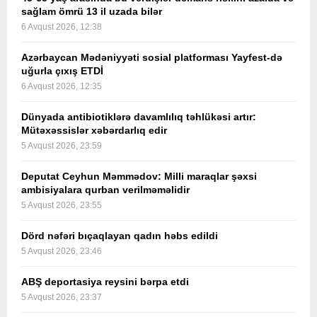
sağlam ömrü 13 il uzada bilər
6 Avqust 2026, 12:38
Azərbaycan Mədəniyyəti sosial platforması Yayfest-də
uğurla çıxış ETDİ
6 Avqust 2026, 12:35
Dünyada antibiotiklərə davamlılıq təhlükəsi artır:
Mütəxəssislər xəbərdarlıq edir
5 Avqust 2026, 23:59
Deputat Ceyhun Məmmədov: Milli maraqlar şəxsi
ambisiyalara qurban verilməməlidir
5 Avqust 2026, 23:55
Dörd nəfəri bıçaqlayan qadın həbs edildi
5 Avqust 2026, 23:46
ABŞ deportasiya reysini bərpa etdi
5 Avqust 2026, 23:37