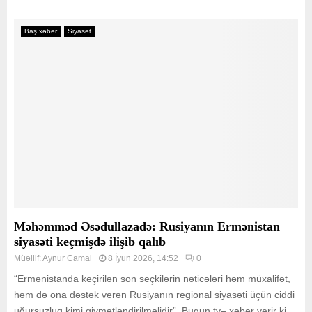
Baş xəbər
Siyasət
Məhəmməd Əsədullazadə: Rusiyanın Ermənistan
siyasəti keçmişdə ilişib qalıb
Müəllif:
Aynur Camal
8 İyun 2026, 14:52
0
“Ermənistanda keçirilən son seçkilərin nəticələri həm müxalifət,
həm də ona dəstək verən Rusiyanın regional siyasəti üçün ciddi
uğursuzluq kimi qiymətləndirilməlidir”. Bugun.tv– xəbər verir ki,