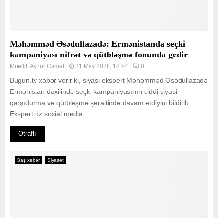
Məhəmməd Əsədullazadə: Ermənistanda seçki
kampaniyası nifrət və qütbləşmə fonunda gedir
Müəllif:
Aynur Camal
21 May 2026, 18:54
0
Bugun.tv xəbər verir ki, siyasi ekspert Məhəmməd Əsədullazadə
Ermənistan daxilində seçki kampaniyasının ciddi siyasi
qarşıdurma və qütbləşmə şəraitində davam etdiyini bildirib.
Ekspert öz sosial media...
Ətraflı
Baş xəbər
Siyasət