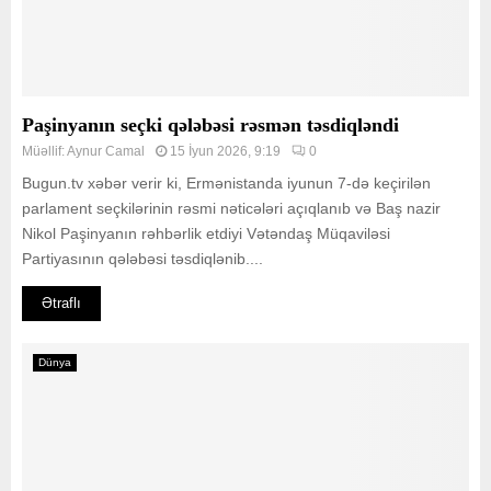
Paşinyanın seçki qələbəsi rəsmən təsdiqləndi
Müəllif:
Aynur Camal
15 İyun 2026, 9:19
0
Bugun.tv xəbər verir ki, Ermənistanda iyunun 7-də keçirilən
parlament seçkilərinin rəsmi nəticələri açıqlanıb və Baş nazir
Nikol Paşinyanın rəhbərlik etdiyi Vətəndaş Müqaviləsi
Partiyasının qələbəsi təsdiqlənib....
Ətraflı
Dünya