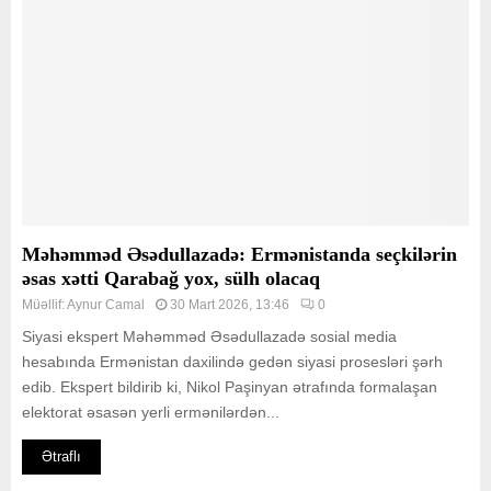
Məhəmməd Əsədullazadə: Ermənistanda seçkilərin
əsas xətti Qarabağ yox, sülh olacaq
Müəllif:
Aynur Camal
30 Mart 2026, 13:46
0
Siyasi ekspert Məhəmməd Əsədullazadə sosial media
hesabında Ermənistan daxilində gedən siyasi prosesləri şərh
edib. Ekspert bildirib ki, Nikol Paşinyan ətrafında formalaşan
elektorat əsasən yerli ermənilərdən...
Ətraflı