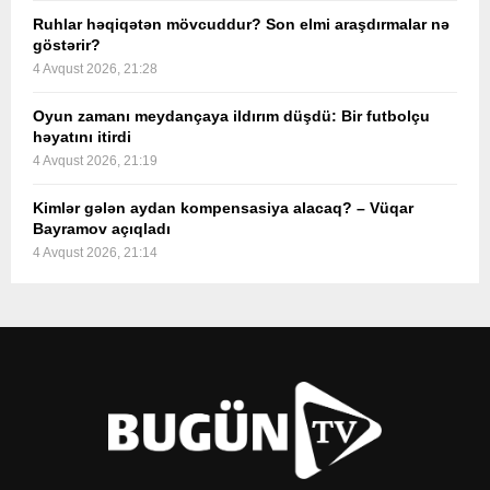
Ruhlar həqiqətən mövcuddur? Son elmi araşdırmalar nə
göstərir?
4 Avqust 2026, 21:28
Oyun zamanı meydançaya ildırım düşdü: Bir futbolçu
həyatını itirdi
4 Avqust 2026, 21:19
Kimlər gələn aydan kompensasiya alacaq? – Vüqar
Bayramov açıqladı
4 Avqust 2026, 21:14