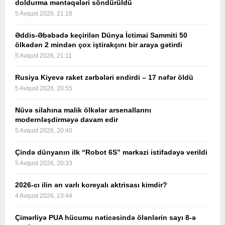
doldurma məntəqələri söndürüldü
5 Avqust 2026, 21:18
Əddis-Əbəbədə keçirilən Dünya İctimai Sammiti 50
ölkədən 2 mindən çox iştirakçını bir araya gətirdi
5 Avqust 2026, 21:11
Rusiya Kiyevə raket zərbələri endirdi – 17 nəfər öldü
5 Avqust 2026, 20:55
Nüvə silahına malik ölkələr arsenallarını
modernləşdirməyə davam edir
5 Avqust 2026, 20:40
Çində dünyanın ilk “Robot 6S” mərkəzi istifadəyə verildi
5 Avqust 2026, 20:33
2026-cı ilin ən varlı koreyalı aktrisası kimdir?
4 Avqust 2026, 23:44
Çimərliyə PUA hücumu nəticəsində ölənlərin sayı 8-ə