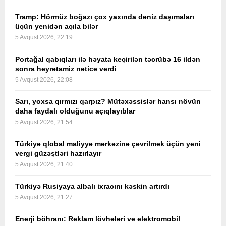
Tramp: Hörmüz boğazı çox yaxında dəniz daşımaları
üçün yenidən açıla bilər
5 Avqust 2026, 22:19
Portağal qabıqları ilə həyata keçirilən təcrübə 16 ildən
sonra heyrətamiz nəticə verdi
5 Avqust 2026, 22:08
Sarı, yoxsa qırmızı qarpız? Mütəxəssislər hansı növün
daha faydalı olduğunu açıqlayıblar
5 Avqust 2026, 21:54
Türkiyə qlobal maliyyə mərkəzinə çevrilmək üçün yeni
vergi güzəştləri hazırlayır
5 Avqust 2026, 21:40
Türkiyə Rusiyaya albalı ixracını kəskin artırdı
5 Avqust 2026, 21:27
Enerji böhranı: Reklam lövhələri və elektromobil