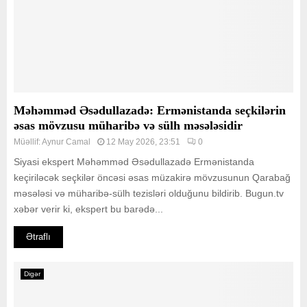
Məhəmməd Əsədullazadə: Ermənistanda seçkilərin
əsas mövzusu müharibə və sülh məsələsidir
Müəllif:
Aynur Camal
12 May 2026, 23:51
0
Siyasi ekspert Məhəmməd Əsədullazadə Ermənistanda
keçiriləcək seçkilər öncəsi əsas müzakirə mövzusunun Qarabağ
məsələsi və müharibə-sülh tezisləri olduğunu bildirib. Bugun.tv
xəbər verir ki, ekspert bu barədə...
Ətraflı
Digər