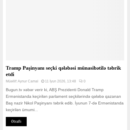
Tramp Paşinyanı seçki qələbəsi münasibətilə təbrik
etdi
Müəllif:
Aynur Camal
11 İyun 2026, 13:48
0
Bugun.tv xəbər verir ki, ABŞ Prezidenti Donald Tramp
Ermənistanda keçirilən parlament seçkilərində qələbə qazanan
Baş nazir Nikol Paşinyanı təbrik edib. İyunun 7-də Ermənistanda
keçirilən ümumi...
Ətraflı