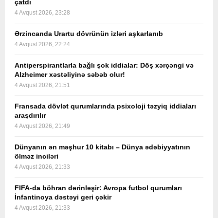
çatdı
4 Avqust 2026, 23:28
Ərzincanda Urartu dövrünün izləri aşkarlanıb
4 Avqust 2026, 22:24
Antiperspirantlarla bağlı şok iddialar: Döş xərçəngi və
Alzheimer xəstəliyinə səbəb olur!
4 Avqust 2026, 21:51
Fransada dövlət qurumlarında psixoloji təzyiq iddiaları
araşdırılır
4 Avqust 2026, 21:49
Dünyanın ən məşhur 10 kitabı – Dünya ədəbiyyatının
ölməz inciləri
4 Avqust 2026, 21:33
FIFA-da böhran dərinləşir: Avropa futbol qurumları
İnfantinoya dəstəyi geri çəkir
4 Avqust 2026, 21:33