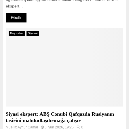
ekspert...
Ətraflı
Baş xəbər
Siyasət
Siyasi ekspert: ABŞ Cənubi Qafqazda Rusiyanın
təsirini məhdudlaşdırmağa çalışır
Müəllif:
Aynur Camal
3 İyun 2026, 19:25
0