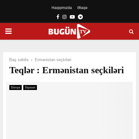
Haqqımızda
Əlaqə
Facebook
Instagram
Youtube
Telegram
PRIMARY
MENU
Baş səhifə
Ermənistan seçkiləri
Teqlər : Ermənistan seçkiləri
Dünya
Siyasət