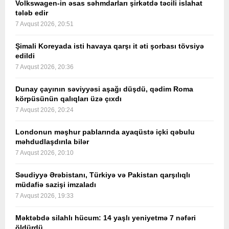
Volkswagen-in əsas səhmdarları şirkətdə təcili islahat
tələb edir
7 Avqust 2026, 20:51
Şimali Koreyada isti havaya qarşı it əti şorbası tövsiyə
edildi
7 Avqust 2026, 20:36
Dunay çayının səviyyəsi aşağı düşdü, qədim Roma
körpüsünün qalıqları üzə çıxdı
7 Avqust 2026, 20:24
Londonun məşhur pablarında ayaqüstə içki qəbulu
məhdudlaşdırıla bilər
7 Avqust 2026, 20:10
Səudiyyə Ərəbistanı, Türkiyə və Pakistan qarşılıqlı
müdafiə sazişi imzaladı
7 Avqust 2026, 19:33
Məktəbdə silahlı hücum: 14 yaşlı yeniyetmə 7 nəfəri
öldürdü