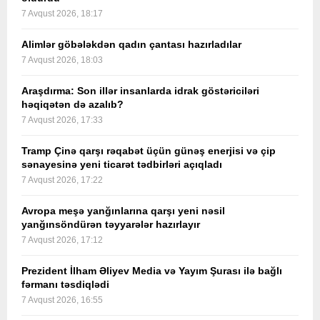
7 Avqust 2026, 18:17
Alimlər göbələkdən qadın çantası hazırladılar
7 Avqust 2026, 18:03
Araşdırma: Son illər insanlarda idrak göstəriciləri
həqiqətən də azalıb?
7 Avqust 2026, 17:33
Tramp Çinə qarşı rəqabət üçün günəş enerjisi və çip
sənayesinə yeni ticarət tədbirləri açıqladı
7 Avqust 2026, 17:22
Avropa meşə yanğınlarına qarşı yeni nəsil
yanğınsöndürən təyyarələr hazırlayır
7 Avqust 2026, 17:12
Prezident İlham Əliyev Media və Yayım Şurası ilə bağlı
fərmanı təsdiqlədi
7 Avqust 2026, 16:55