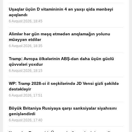
Uşaqlar üçün D vitamininin 4 ən yaxşı qida mənbəyi
açıqlandı
6 Avqust 2026, 18:45
Alimlər hər gün məşq etmədən arıqlamağın yolunu
müəyyən etdilər
6 Avqust 2026, 18:35
Tramp: Avropa ölkələrinin ABŞ-dan daha üçün güclü
qüvvələri yoxdur
6 Avqust 2026, 18:15
WP: Tramp 2028-ci il seçkilərində JD Vensi gizli şəkildə
dəstəkləyir
6 Avqust 2026, 17:51
Böyük Britaniya Rusiyaya qarşı sanksiyalar siyahısını
genişləndirdi
6 Avqust 2026, 17:40