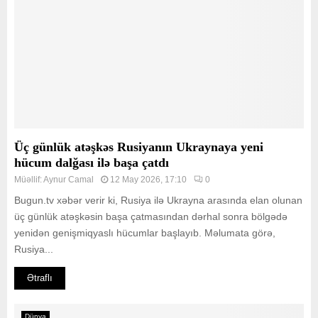
Üç günlük atəşkəs Rusiyanın Ukraynaya yeni
hücum dalğası ilə başa çatdı
Müəllif:
Aynur Camal
12 May 2026, 17:10
0
Bugun.tv xəbər verir ki, Rusiya ilə Ukrayna arasında elan olunan
üç günlük atəşkəsin başa çatmasından dərhal sonra bölgədə
yenidən genişmiqyaslı hücumlar başlayıb. Məlumata görə,
Rusiya...
Ətraflı
Dünya