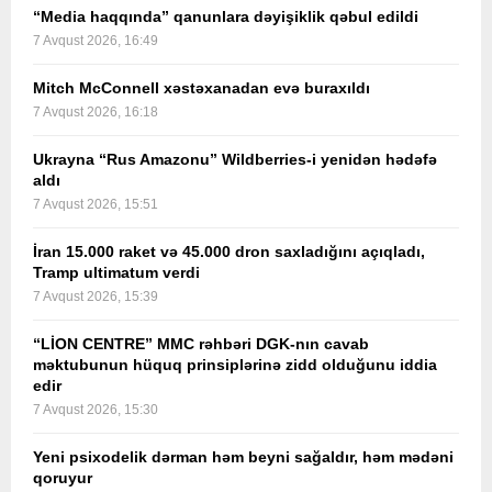
“Media haqqında” qanunlara dəyişiklik qəbul edildi
7 Avqust 2026, 16:49
Mitch McConnell xəstəxanadan evə buraxıldı
7 Avqust 2026, 16:18
Ukrayna “Rus Amazonu” Wildberries-i yenidən hədəfə
aldı
7 Avqust 2026, 15:51
İran 15.000 raket və 45.000 dron saxladığını açıqladı,
Tramp ultimatum verdi
7 Avqust 2026, 15:39
“LİON CENTRE” MMC rəhbəri DGK-nın cavab
məktubunun hüquq prinsiplərinə zidd olduğunu iddia
edir
7 Avqust 2026, 15:30
Yeni psixodelik dərman həm beyni sağaldır, həm mədəni
qoruyur