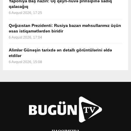
Yaponiya Baş naziri: Üç qeyri-nüvə prinsipinə sadiq
qalacağıq
6 Avqust 2026, 17:25
Qırğızıstan Prezidenti: Rusiya bazarı məhsullarımız üçün
əsas istiqamətlərdən biridir
6 Avqust 2026, 17:04
Alimlər Günəşin tarixdə ən detallı görüntülərini əldə
etdilər
6 Avqust 2026, 15:08