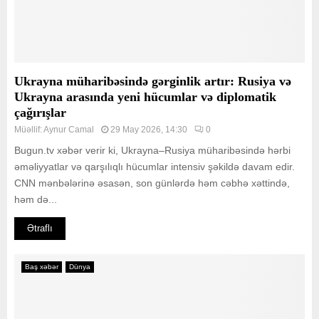
Ukrayna müharibəsində gərginlik artır: Rusiya və
Ukrayna arasında yeni hücumlar və diplomatik
çağırışlar
Müəllif:
Aynur Camal
29 May 2026, 14:30
0
Bugun.tv xəbər verir ki, Ukrayna–Rusiya müharibəsində hərbi
əməliyyatlar və qarşılıqlı hücumlar intensiv şəkildə davam edir.
CNN mənbələrinə əsasən, son günlərdə həm cəbhə xəttində,
həm də...
Ətraflı
Baş xəbər
Dünya