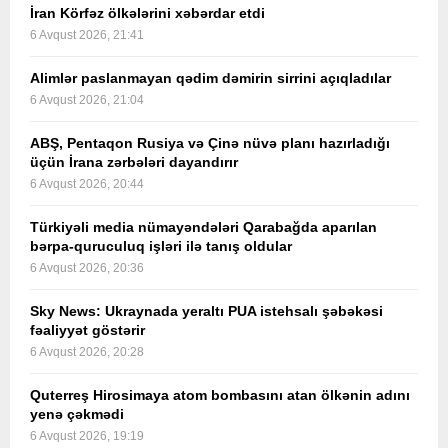
İran Körfəz ölkələrini xəbərdar etdi
6 Avqust 2026, 21:41
Alimlər paslanmayan qədim dəmirin sirrini açıqladılar
6 Avqust 2026, 21:04
ABŞ, Pentaqon Rusiya və Çinə nüvə planı hazırladığı
üçün İrana zərbələri dayandırır
6 Avqust 2026, 20:44
Türkiyəli media nümayəndələri Qarabağda aparılan
bərpa-quruculuq işləri ilə tanış oldular
6 Avqust 2026, 20:36
Sky News: Ukraynada yeraltı PUA istehsalı şəbəkəsi
fəaliyyət göstərir
6 Avqust 2026, 20:28
Quterreş Hirosimaya atom bombasını atan ölkənin adını
yenə çəkmədi
6 Avqust 2026, 19:19