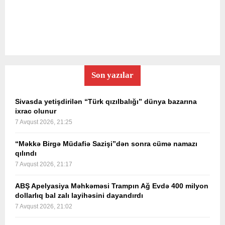
Son yazılar
Sivasda yetişdirilən “Türk qızılbalığı” dünya bazarına
ixrac olunur
7 Avqust 2026, 21:25
“Məkkə Birgə Müdafiə Sazişi”dən sonra cümə namazı
qılındı
7 Avqust 2026, 21:17
ABŞ Apelyasiya Məhkəməsi Trampın Ağ Evdə 400 milyon
dollarlıq bal zalı layihəsini dayandırdı
7 Avqust 2026, 21:02