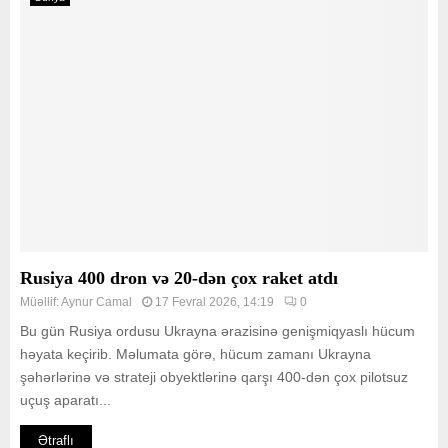
Rusiya 400 dron və 20-dən çox raket atdı
Müəllif:
Aynur Camal
17 Fevral 2026, 14:19
0
Bu gün Rusiya ordusu Ukrayna ərazisinə genişmiqyaslı hücum
həyata keçirib. Məlumata görə, hücum zamanı Ukrayna
şəhərlərinə və strateji obyektlərinə qarşı 400-dən çox pilotsuz
uçuş aparatı...
Ətraflı