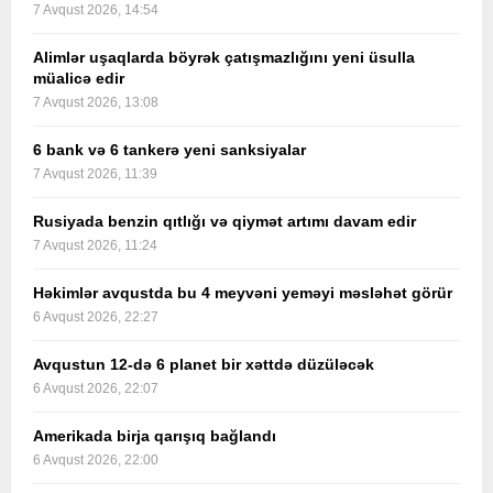
7 Avqust 2026, 14:54
Alimlər uşaqlarda böyrək çatışmazlığını yeni üsulla
müalicə edir
7 Avqust 2026, 13:08
6 bank və 6 tankerə yeni sanksiyalar
7 Avqust 2026, 11:39
Rusiyada benzin qıtlığı və qiymət artımı davam edir
7 Avqust 2026, 11:24
Həkimlər avqustda bu 4 meyvəni yeməyi məsləhət görür
6 Avqust 2026, 22:27
Avqustun 12-də 6 planet bir xəttdə düzüləcək
6 Avqust 2026, 22:07
Amerikada birja qarışıq bağlandı
6 Avqust 2026, 22:00