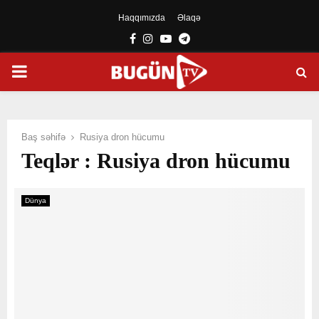
Haqqımızda
Əlaqə
Facebook
Instagram
Youtube
Telegram
PRIMARY
MENU
Baş səhifə
Rusiya dron hücumu
Teqlər : Rusiya dron hücumu
Dünya