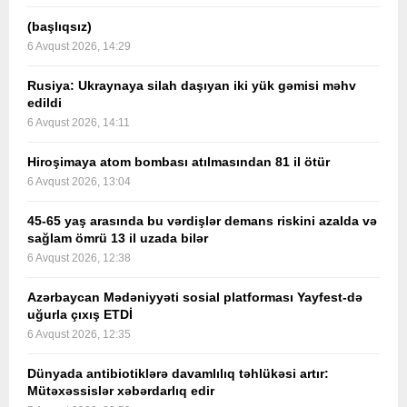
(başlıqsız)
6 Avqust 2026, 14:29
Rusiya: Ukraynaya silah daşıyan iki yük gəmisi məhv
edildi
6 Avqust 2026, 14:11
Hiroşimaya atom bombası atılmasından 81 il ötür
6 Avqust 2026, 13:04
45-65 yaş arasında bu vərdişlər demans riskini azalda və
sağlam ömrü 13 il uzada bilər
6 Avqust 2026, 12:38
Azərbaycan Mədəniyyəti sosial platforması Yayfest-də
uğurla çıxış ETDİ
6 Avqust 2026, 12:35
Dünyada antibiotiklərə davamlılıq təhlükəsi artır:
Mütəxəssislər xəbərdarlıq edir