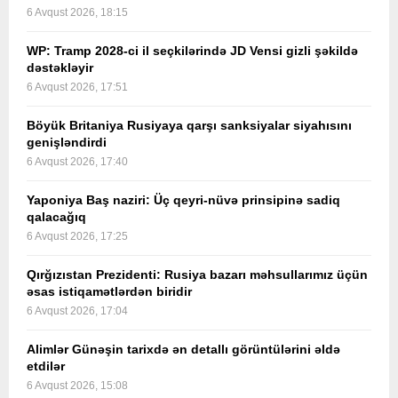
6 Avqust 2026, 18:15
WP: Tramp 2028-ci il seçkilərində JD Vensi gizli şəkildə
dəstəkləyir
6 Avqust 2026, 17:51
Böyük Britaniya Rusiyaya qarşı sanksiyalar siyahısını
genişləndirdi
6 Avqust 2026, 17:40
Yaponiya Baş naziri: Üç qeyri-nüvə prinsipinə sadiq
qalacağıq
6 Avqust 2026, 17:25
Qırğızıstan Prezidenti: Rusiya bazarı məhsullarımız üçün
əsas istiqamətlərdən biridir
6 Avqust 2026, 17:04
Alimlər Günəşin tarixdə ən detallı görüntülərini əldə
etdilər
6 Avqust 2026, 15:08