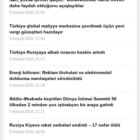
daha faydalı olduğunu açıqlayıblar
5 Avqust 2026, 21:54
Türkiyə qlobal maliyyə mərkəzinə çevrilmək üçün yeni
vergi güzəştləri hazırlayır
5 Avqust 2026, 21:40
Türkiyə Rusiyaya albalı ixracını kəskin artırdı
5 Avqust 2026, 21:27
Enerji böhranı: Reklam lövhələri və elektromobil
doldurma məntəqələri söndürüldü
5 Avqust 2026, 21:18
Əddis-Əbəbədə keçirilən Dünya İctimai Sammiti 50
ölkədən 2 mindən çox iştirakçını bir araya gətirdi
5 Avqust 2026, 21:11
Rusiya Kiyevə raket zərbələri endirdi – 17 nəfər öldü
5 Avqust 2026, 20:55