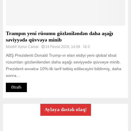
Trampın yeni rüsumu gözləniləndən daha aşağı
səviyyədə qüvvəyə minib
Müəllif:
Aynur Camal
24 Fevral 2026, 14:09
0
ABŞ Prezidenti Donald Trump-ın elan etdiyi yeni qlobal idxal
rüsumları gözləniləndən daha aşağı səviyyədə qüvvəyə minib.
Prezident əvvəlcə 10%-lik tarif tətbiq ediləcəyini bildirmiş, daha
sonra...
Ətraflı
Aylaya dəstək olaq!