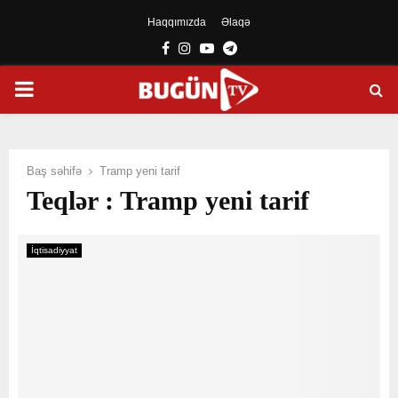
Haqqımızda
Əlaqə
Facebook
Instagram
Youtube
Telegram
PRIMARY
MENU
Baş səhifə
Tramp yeni tarif
Teqlər : Tramp yeni tarif
İqtisadiyyat