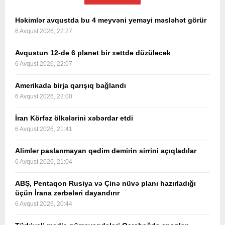
Həkimlər avqustda bu 4 meyvəni yeməyi məsləhət görür
6 Avqust 2026, 22:27
Avqustun 12-də 6 planet bir xəttdə düzüləcək
6 Avqust 2026, 22:07
Amerikada birja qarışıq bağlandı
6 Avqust 2026, 22:00
İran Körfəz ölkələrini xəbərdar etdi
6 Avqust 2026, 21:41
Alimlər paslanmayan qədim dəmirin sirrini açıqladılar
6 Avqust 2026, 21:04
ABŞ, Pentaqon Rusiya və Çinə nüvə planı hazırladığı
üçün İrana zərbələri dayandırır
6 Avqust 2026, 20:44