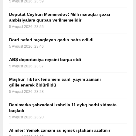
5 Avqust 2026, 23:59
Deputat Ceyhun Məmmədov: Milli maraqlar şəxsi
ambisiyalara qurban verilməməlidir
5 Avqust 2026, 23:55
Dörd nəfəri bıçaqlayan qadın həbs edildi
5 Avqust 2026, 23:46
ABŞ deportasiya reysini bərpa etdi
5 Avqust 2026, 23:37
Məşhur TikTok fenomeni canlı yayım zamanı
güllələnərək öldürüldü
5 Avqust 2026, 23:28
Danimarka şahzadəsi İzabella 11 aylıq hərbi xidmətə
başladı
5 Avqust 2026, 23:20
Alimlər: Yemək zamanı su içmək iştahanı azaltmır