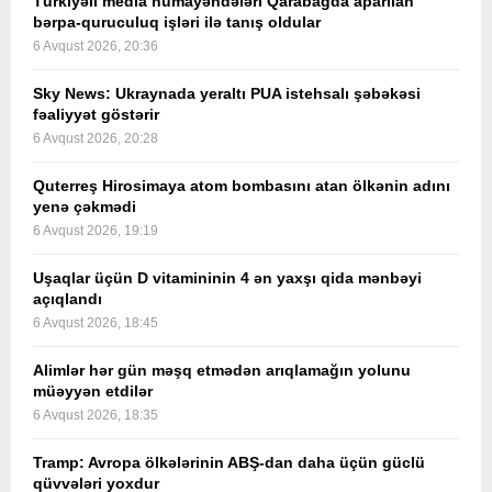
Türkiyəli media nümayəndələri Qarabağda aparılan
bərpa-quruculuq işləri ilə tanış oldular
6 Avqust 2026, 20:36
Sky News: Ukraynada yeraltı PUA istehsalı şəbəkəsi
fəaliyyət göstərir
6 Avqust 2026, 20:28
Quterreş Hirosimaya atom bombasını atan ölkənin adını
yenə çəkmədi
6 Avqust 2026, 19:19
Uşaqlar üçün D vitamininin 4 ən yaxşı qida mənbəyi
açıqlandı
6 Avqust 2026, 18:45
Alimlər hər gün məşq etmədən arıqlamağın yolunu
müəyyən etdilər
6 Avqust 2026, 18:35
Tramp: Avropa ölkələrinin ABŞ-dan daha üçün güclü
qüvvələri yoxdur