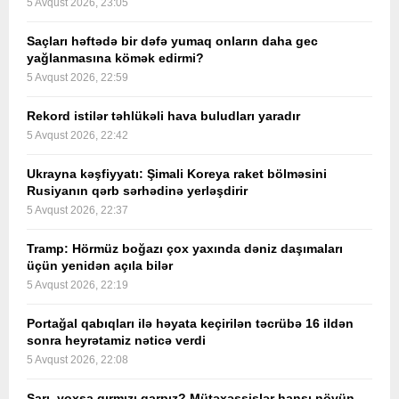
5 Avqust 2026, 23:05
Saçları həftədə bir dəfə yumaq onların daha gec
yağlanmasına kömək edirmi?
5 Avqust 2026, 22:59
Rekord istilər təhlükəli hava buludları yaradır
5 Avqust 2026, 22:42
Ukrayna kəşfiyyatı: Şimali Koreya raket bölməsini
Rusiyanın qərb sərhədinə yerləşdirir
5 Avqust 2026, 22:37
Tramp: Hörmüz boğazı çox yaxında dəniz daşımaları
üçün yenidən açıla bilər
5 Avqust 2026, 22:19
Portağal qabıqları ilə həyata keçirilən təcrübə 16 ildən
sonra heyrətamiz nəticə verdi
5 Avqust 2026, 22:08
Sarı, yoxsa qırmızı qarpız? Mütəxəssislər hansı növün