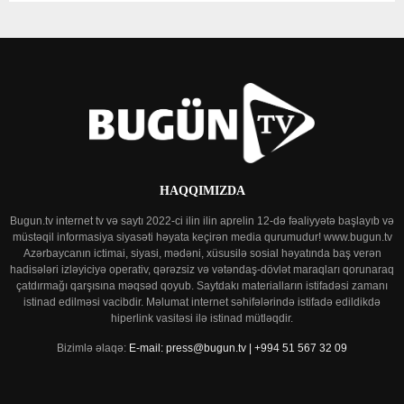
HAQQIMIZDA
Bugun.tv internet tv və saytı 2022-ci ilin ilin aprelin 12-də fəaliyyətə başlayıb və
müstəqil informasiya siyasəti həyata keçirən media qurumudur! www.bugun.tv
Azərbaycanın ictimai, siyasi, mədəni, xüsusilə sosial həyatında baş verən
hadisələri izləyiciyə operativ, qərəzsiz və vətəndaş-dövlət maraqları qorunaraq
çatdırmağı qarşısına məqsəd qoyub. Saytdakı materialların istifadəsi zamanı
istinad edilməsi vacibdir. Məlumat internet səhifələrində istifadə edildikdə
hiperlink vasitəsi ilə istinad mütləqdir.
Bizimlə əlaqə:
E-mail: press@bugun.tv | +994 51 567 32 09