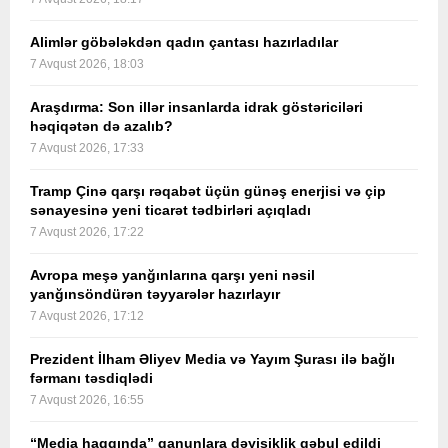
Alimlər göbələkdən qadın çantası hazırladılar
7 Avqust 2026, 18:03
Araşdırma: Son illər insanlarda idrak göstəriciləri
həqiqətən də azalıb?
7 Avqust 2026, 17:33
Tramp Çinə qarşı rəqabət üçün günəş enerjisi və çip
sənayesinə yeni ticarət tədbirləri açıqladı
7 Avqust 2026, 17:22
Avropa meşə yanğınlarına qarşı yeni nəsil
yanğınsöndürən təyyarələr hazırlayır
7 Avqust 2026, 17:12
Prezident İlham Əliyev Media və Yayım Şurası ilə bağlı
fərmanı təsdiqlədi
7 Avqust 2026, 16:55
“Media haqqında” qanunlara dəyişiklik qəbul edildi