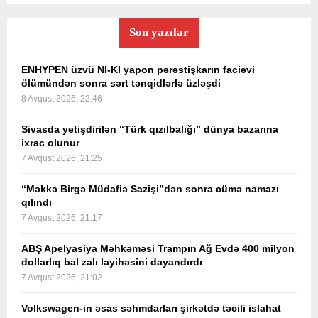
Son yazılar
ENHYPEN üzvü NI-KI yapon pərəstişkarın faciəvi
ölümündən sonra sərt tənqidlərlə üzləşdi
8 Avqust 2026, 22:46
Sivasda yetişdirilən “Türk qızılbalığı” dünya bazarına
ixrac olunur
7 Avqust 2026, 21:25
“Məkkə Birgə Müdafiə Sazişi”dən sonra cümə namazı
qılındı
7 Avqust 2026, 21:17
ABŞ Apelyasiya Məhkəməsi Trampın Ağ Evdə 400 milyon
dollarlıq bal zalı layihəsini dayandırdı
7 Avqust 2026, 21:02
Volkswagen-in əsas səhmdarları şirkətdə təcili islahat