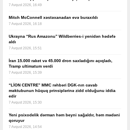
7 Avqust 2026, 16:49
Mitch McConnell xəstəxanadan evə buraxıldı
7 Avqust 2026, 16:18
Ukrayna “Rus Amazonu” Wildberries-i yenidən hədəfə
aldı
7 Avqust 2026, 15:51
İran 15.000 raket və 45.000 dron saxladığını açıqladı,
Tramp ultimatum verdi
7 Avqust 2026, 15:39
“LİON CENTRE” MMC rəhbəri DGK-nın cavab
məktubunun hüquq prinsiplərinə zidd olduğunu iddia
edir
7 Avqust 2026, 15:30
Yeni psixodelik dərman həm beyni sağaldır, həm mədəni
qoruyur
7 Avqust 2026, 14:54