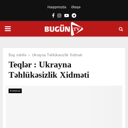
Haqqımızda
Əlaqə
Facebook
Instagram
Youtube
Telegram
PRIMARY
MENU
Baş səhifə
Ukrayna Təhlükəsizlik Xidməti
Teqlər : Ukrayna
Təhlükəsizlik Xidməti
Kriminal