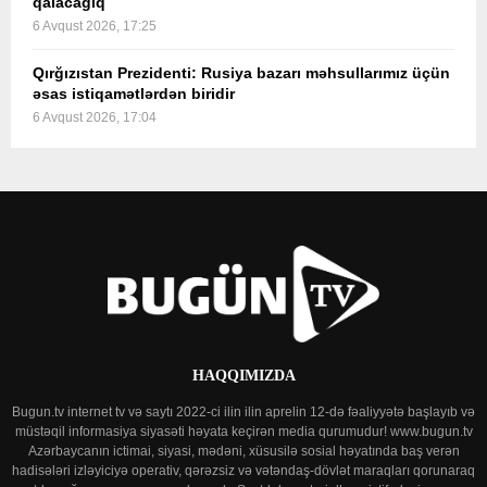
qalacağıq
6 Avqust 2026, 17:25
Qırğızıstan Prezidenti: Rusiya bazarı məhsullarımız üçün
əsas istiqamətlərdən biridir
6 Avqust 2026, 17:04
HAQQIMIZDA
Bugun.tv internet tv və saytı 2022-ci ilin ilin aprelin 12-də fəaliyyətə başlayıb və
müstəqil informasiya siyasəti həyata keçirən media qurumudur! www.bugun.tv
Azərbaycanın ictimai, siyasi, mədəni, xüsusilə sosial həyatında baş verən
hadisələri izləyiciyə operativ, qərəzsiz və vətəndaş-dövlət maraqları qorunaraq