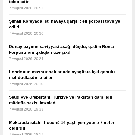
tələb edir
7 Avqust 2026, 20:51
Şimali Koreyada isti havaya qarşı it əti şorbası tövsiyə
edildi
7 Avqust 2026, 20:36
Dunay çayının səviyyəsi aşağı düşdü, qədim Roma
körpüsünün qalıqları üzə çıxdı
7 Avqust 2026, 20:24
Londonun məşhur pablarında ayaqüstə içki qəbulu
məhdudlaşdırıla bilər
7 Avqust 2026, 20:10
Səudiyyə Ərəbistanı, Türkiyə və Pakistan qarşılıqlı
müdafiə sazişi imzaladı
7 Avqust 2026, 19:33
Məktəbdə silahlı hücum: 14 yaşlı yeniyetmə 7 nəfəri
öldürdü
7 Avqust 2026, 18:17