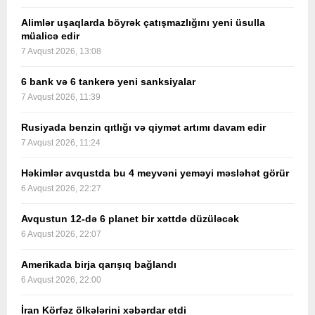
Alimlər uşaqlarda böyrək çatışmazlığını yeni üsulla
müalicə edir
7 Avqust 2026, 13:08
6 bank və 6 tankerə yeni sanksiyalar
7 Avqust 2026, 11:39
Rusiyada benzin qıtlığı və qiymət artımı davam edir
7 Avqust 2026, 11:24
Həkimlər avqustda bu 4 meyvəni yeməyi məsləhət görür
6 Avqust 2026, 22:27
Avqustun 12-də 6 planet bir xəttdə düzüləcək
6 Avqust 2026, 22:07
Amerikada birja qarışıq bağlandı
6 Avqust 2026, 22:00
İran Körfəz ölkələrini xəbərdar etdi