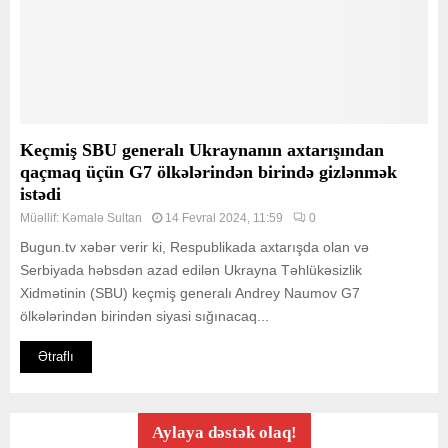
Keçmiş SBU generalı Ukraynanın axtarışından
qaçmaq üçün G7 ölkələrindən birində gizlənmək
istədi
Müəllif:
Kəmalə Sultan
14 Fevral 2024, 11:59
0
Bugun.tv xəbər verir ki, Respublikada axtarışda olan və
Serbiyada həbsdən azad edilən Ukrayna Təhlükəsizlik
Xidmətinin (SBU) keçmiş generalı Andrey Naumov G7
ölkələrindən birindən siyasi sığınacaq...
Ətraflı
Aylaya dəstək olaq!