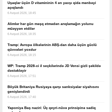
Uşaqlar üçün D vitamininin 4 ən yaxşı qida mənbəyi
açıqlandı
6 Avqust 2026, 18:45
Alimlər hər gün məşq etmədən arıqlamağın yolunu
müəyyən etdilər
6 Avqust 2026, 18:35
Tramp: Avropa ölkələrinin ABŞ-dan daha üçün güclü
qüvvələri yoxdur
6 Avqust 2026, 18:15
WP: Tramp 2028-ci il seçkilərində JD Vensi gizli şəkildə
dəstəkləyir
6 Avqust 2026, 17:51
Böyük Britaniya Rusiyaya qarşı sanksiyalar siyahısını
genişləndirdi
6 Avqust 2026, 17:40
Yaponiya Baş naziri: Üç qeyri-nüvə prinsipinə sadiq