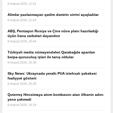
6 Avqust 2026, 21:41
Alimlər paslanmayan qədim dəmirin sirrini açıqladılar
6 Avqust 2026, 21:04
ABŞ, Pentaqon Rusiya və Çinə nüvə planı hazırladığı
üçün İrana zərbələri dayandırır
6 Avqust 2026, 20:44
Türkiyəli media nümayəndələri Qarabağda aparılan
bərpa-quruculuq işləri ilə tanış oldular
6 Avqust 2026, 20:36
Sky News: Ukraynada yeraltı PUA istehsalı şəbəkəsi
fəaliyyət göstərir
6 Avqust 2026, 20:28
Quterreş Hirosimaya atom bombasını atan ölkənin adını
yenə çəkmədi
6 Avqust 2026, 19:19