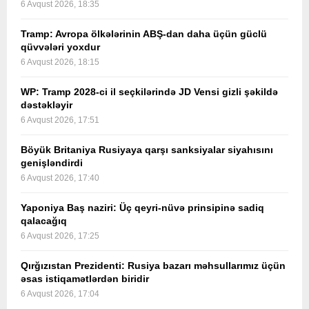
6 Avqust 2026, 18:35
Tramp: Avropa ölkələrinin ABŞ-dan daha üçün güclü
qüvvələri yoxdur
6 Avqust 2026, 18:15
WP: Tramp 2028-ci il seçkilərində JD Vensi gizli şəkildə
dəstəkləyir
6 Avqust 2026, 17:51
Böyük Britaniya Rusiyaya qarşı sanksiyalar siyahısını
genişləndirdi
6 Avqust 2026, 17:40
Yaponiya Baş naziri: Üç qeyri-nüvə prinsipinə sadiq
qalacağıq
6 Avqust 2026, 17:25
Qırğızıstan Prezidenti: Rusiya bazarı məhsullarımız üçün
əsas istiqamətlərdən biridir
6 Avqust 2026, 17:04