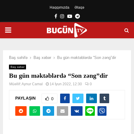
Haqqımızda
Əlaqə
Facebook
Instagram
Youtube
Telegram
PRIMARY
MENU
Baş səhifə
Baş xəbər
Bu gün məktəblərdə “Son zəng”dir
Baş xəbər
Bu gün məktəblərdə “Son zəng”dir
Müəllif:
Aynur Camal
14 İyun 2022, 12:30
0
PAYLAŞIN
0