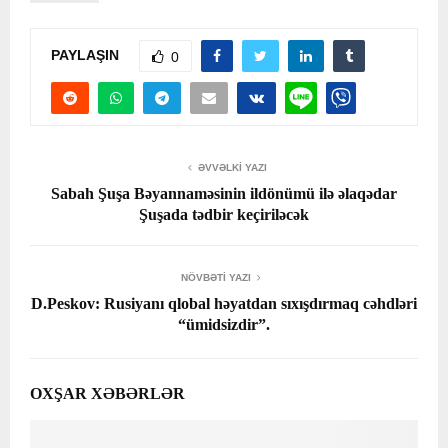
PAYLAŞIN
0
ƏVVƏLKI YAZI
Sabah Şuşa Bəyannaməsinin ildönümü ilə əlaqədar
Şuşada tədbir keçiriləcək
NÖVBƏTI YAZI
D.Peskov: Rusiyanı qlobal həyatdan sıxışdırmaq cəhdləri
“ümidsizdir”.
OXŞAR XƏBƏRLƏR