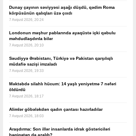
Dunay çayının səviyyəsi aşağı düşdü, qədim Roma
körpüsünün qalıqları üzə çıxdı
7 Avqust 2026, 20:24
Londonun məşhur pablarında ayaqüstə içki qəbulu
məhdudlaşdırıla bilər
7 Avqust 2026, 20:10
Səudiyyə Ərəbistanı, Türkiyə və Pakistan qarşılıqlı
müdafiə sazişi imzaladı
7 Avqust 2026, 19:33
Məktəbdə silahlı hücum: 14 yaşlı yeniyetmə 7 nəfəri
öldürdü
7 Avqust 2026, 18:17
Alimlər göbələkdən qadın çantası hazırladılar
7 Avqust 2026, 18:03
Araşdırma: Son illər insanlarda idrak göstəriciləri
həqiqətən də azalıb?