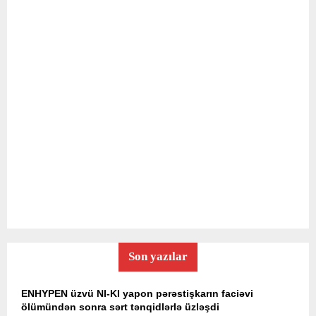
Son yazılar
ENHYPEN üzvü NI-KI yapon pərəstişkarın faciəvi
ölümündən sonra sərt tənqidlərlə üzləşdi