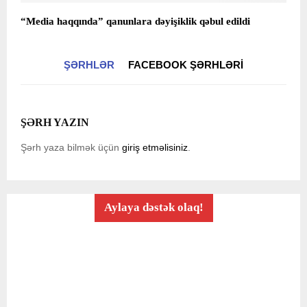
“Media haqqında” qanunlara dəyişiklik qəbul edildi
ŞƏRHLƏR
FACEBOOK ŞƏRHLƏRI
ŞƏRH YAZIN
Şərh yaza bilmək üçün
giriş etməlisiniz
.
Aylaya dəstək olaq!