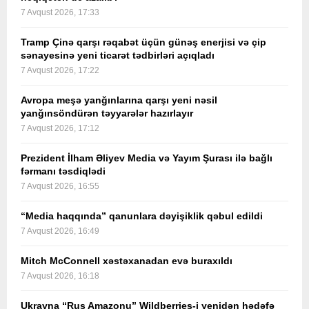
7 Avqust 2026, 17:33
Tramp Çinə qarşı rəqabət üçün günəş enerjisi və çip
sənayesinə yeni ticarət tədbirləri açıqladı
7 Avqust 2026, 17:22
Avropa meşə yanğınlarına qarşı yeni nəsil
yanğınsöndürən təyyarələr hazırlayır
7 Avqust 2026, 17:12
Prezident İlham Əliyev Media və Yayım Şurası ilə bağlı
fərmanı təsdiqlədi
7 Avqust 2026, 16:55
“Media haqqında” qanunlara dəyişiklik qəbul edildi
7 Avqust 2026, 16:49
Mitch McConnell xəstəxanadan evə buraxıldı
7 Avqust 2026, 16:18
Ukrayna “Rus Amazonu” Wildberries-i yenidən hədəfə