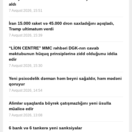
aldı
7 Avqust 2026, 15:51
İran 15.000 raket və 45.000 dron saxladığını açıqladı,
Tramp ultimatum verdi
7 Avqust 2026, 15:39
“LİON CENTRE” MMC rəhbəri DGK-nın cavab
məktubunun hüquq prinsiplərinə zidd olduğunu iddia
edir
7 Avqust 2026, 15:30
Yeni psixodelik dərman həm beyni sağaldır, həm mədəni
qoruyur
7 Avqust 2026, 14:54
Alimlər uşaqlarda böyrək çatışmazlığını yeni üsulla
müalicə edir
7 Avqust 2026, 13:08
6 bank və 6 tankerə yeni sanksiyalar