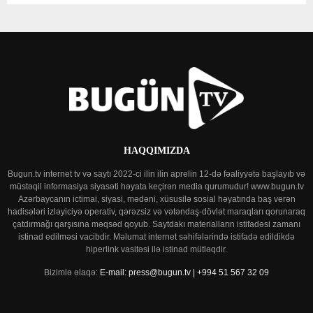
HAQQIMIZDA
Bugun.tv internet tv və saytı 2022-ci ilin ilin aprelin 12-də fəaliyyətə başlayıb və
müstəqil informasiya siyasəti həyata keçirən media qurumudur! www.bugun.tv
Azərbaycanın ictimai, siyasi, mədəni, xüsusilə sosial həyatında baş verən
hadisələri izləyiciyə operativ, qərəzsiz və vətəndaş-dövlət maraqları qorunaraq
çatdırmağı qarşısına məqsəd qoyub. Saytdakı materialların istifadəsi zamanı
istinad edilməsi vacibdir. Məlumat internet səhifələrində istifadə edildikdə
hiperlink vasitəsi ilə istinad mütləqdir.
Bizimlə əlaqə:
E-mail: press@bugun.tv | +994 51 567 32 09