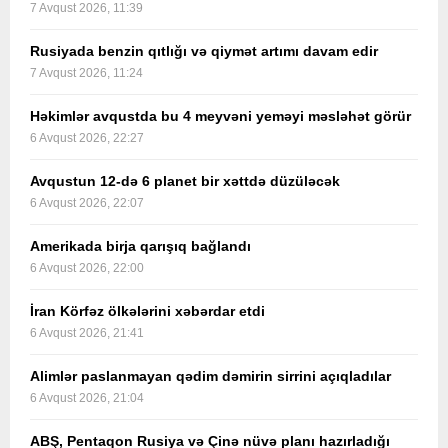
7 Avqust 2026, 11:39
Rusiyada benzin qıtlığı və qiymət artımı davam edir
7 Avqust 2026, 11:24
Həkimlər avqustda bu 4 meyvəni yeməyi məsləhət görür
6 Avqust 2026, 22:27
Avqustun 12-də 6 planet bir xəttdə düzüləcək
6 Avqust 2026, 22:07
Amerikada birja qarışıq bağlandı
6 Avqust 2026, 22:00
İran Körfəz ölkələrini xəbərdar etdi
6 Avqust 2026, 21:41
Alimlər paslanmayan qədim dəmirin sirrini açıqladılar
6 Avqust 2026, 21:04
ABŞ, Pentaqon Rusiya və Çinə nüvə planı hazırladığı