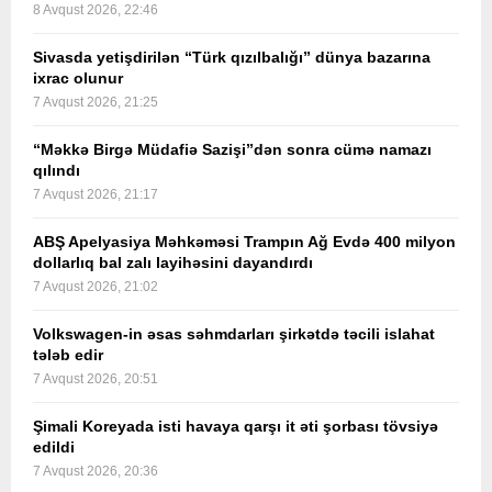
8 Avqust 2026, 22:46
Sivasda yetişdirilən “Türk qızılbalığı” dünya bazarına
ixrac olunur
7 Avqust 2026, 21:25
“Məkkə Birgə Müdafiə Sazişi”dən sonra cümə namazı
qılındı
7 Avqust 2026, 21:17
ABŞ Apelyasiya Məhkəməsi Trampın Ağ Evdə 400 milyon
dollarlıq bal zalı layihəsini dayandırdı
7 Avqust 2026, 21:02
Volkswagen-in əsas səhmdarları şirkətdə təcili islahat
tələb edir
7 Avqust 2026, 20:51
Şimali Koreyada isti havaya qarşı it əti şorbası tövsiyə
edildi
7 Avqust 2026, 20:36