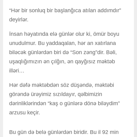
“Hər bir sonluq bir başlanğıca atılan addımdır”
deyirlər.
İnsan həyatında elə günlər olur ki, ömür boyu
unudulmur. Bu yaddaqalan, hər an xatırlana
biləcək günlərdən biri də “Son zəng”dir. Bəli,
uşaqlığımızın ən çılğın, ən qayğısız məktəb
illəri…
Hər dəfə məktəbdən söz düşəndə, məktəbi
görəndə ürəyimiz sızıldayır, qəlbimizin
dərinliklərindən “kaş o günlərə dönə biləydim”
arzusu keçir.
Bu gün də belə günlərdən biridir. Bu il 92 min