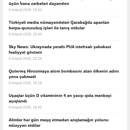
üçün İrana zərbələri dayandırır
6 Avqust 2026, 20:44
Türkiyəli media nümayəndələri Qarabağda aparılan
bərpa-quruculuq işləri ilə tanış oldular
6 Avqust 2026, 20:36
Sky News: Ukraynada yeraltı PUA istehsalı şəbəkəsi
fəaliyyət göstərir
6 Avqust 2026, 20:28
Quterreş Hirosimaya atom bombasını atan ölkənin adını
yenə çəkmədi
6 Avqust 2026, 19:19
Uşaqlar üçün D vitamininin 4 ən yaxşı qida mənbəyi
açıqlandı
6 Avqust 2026, 18:45
Alimlər hər gün məşq etmədən arıqlamağın yolunu
müəyyən etdilər