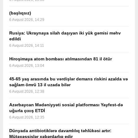
(başlıqsız)
6 Avqust 2026, 14:29
Rusiya: Ukraynaya silah daşıyan iki yük gəmisi məhv
edildi
6 Avqust 2026, 14:11
Hiroşimaya atom bombası atılmasından 81 il ötür
6 Avqust 2026, 13:04
45-65 yaş arasında bu vərdişlər demans riskini azalda və
sağlam ömrü 13 il uzada bilər
6 Avqust 2026, 12:38
Azərbaycan Mədəniyyəti sosial platforması Yayfest-də
uğurla çıxış ETDİ
6 Avqust 2026, 12:35
Dünyada antibiotiklərə davamlılıq təhlükəsi artır:
Mütəxəssislər xəbərdarlıq edir