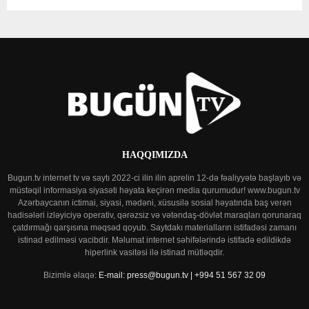
HAQQIMIZDA
Bugun.tv internet tv və saytı 2022-ci ilin ilin aprelin 12-də fəaliyyətə başlayıb və
müstəqil informasiya siyasəti həyata keçirən media qurumudur! www.bugun.tv
Azərbaycanın ictimai, siyasi, mədəni, xüsusilə sosial həyatında baş verən
hadisələri izləyiciyə operativ, qərəzsiz və vətəndaş-dövlət maraqları qorunaraq
çatdırmağı qarşısına məqsəd qoyub. Saytdakı materialların istifadəsi zamanı
istinad edilməsi vacibdir. Məlumat internet səhifələrində istifadə edildikdə
hiperlink vasitəsi ilə istinad mütləqdir.
Bizimlə əlaqə:
E-mail: press@bugun.tv | +994 51 567 32 09