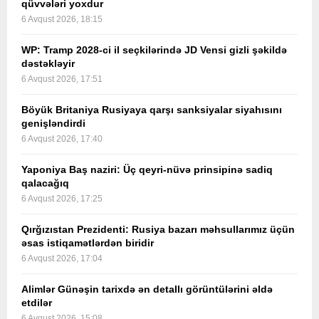
qüvvələri yoxdur
6 Avqust 2026, 18:15
WP: Tramp 2028-ci il seçkilərində JD Vensi gizli şəkildə
dəstəkləyir
6 Avqust 2026, 17:51
Böyük Britaniya Rusiyaya qarşı sanksiyalar siyahısını
genişləndirdi
6 Avqust 2026, 17:40
Yaponiya Baş naziri: Üç qeyri-nüvə prinsipinə sadiq
qalacağıq
6 Avqust 2026, 17:25
Qırğızıstan Prezidenti: Rusiya bazarı məhsullarımız üçün
əsas istiqamətlərdən biridir
6 Avqust 2026, 17:04
Alimlər Günəşin tarixdə ən detallı görüntülərini əldə
etdilər
6 Avqust 2026, 15:08