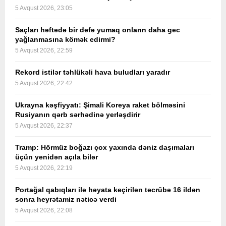
5 Avqust 2026, 23:05
Saçları həftədə bir dəfə yumaq onların daha gec
yağlanmasına kömək edirmi?
5 Avqust 2026, 22:59
Rekord istilər təhlükəli hava buludları yaradır
5 Avqust 2026, 22:42
Ukrayna kəşfiyyatı: Şimali Koreya raket bölməsini
Rusiyanın qərb sərhədinə yerləşdirir
5 Avqust 2026, 22:37
Tramp: Hörmüz boğazı çox yaxında dəniz daşımaları
üçün yenidən açıla bilər
5 Avqust 2026, 22:19
Portağal qabıqları ilə həyata keçirilən təcrübə 16 ildən
sonra heyrətamiz nəticə verdi
5 Avqust 2026, 22:08