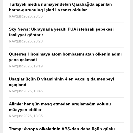
Türkiyəli media nümayəndələri Qarabağda aparılan
bərpa-quruculuq işləri ilə tanış oldular
6 Avqust 2026, 20:36
Sky News: Ukraynada yeraltı PUA istehsalı şəbəkəsi
fəaliyyət göstərir
6 Avqust 2026, 20:28
Quterreş Hirosimaya atom bombasını atan ölkənin adını
yenə çəkmədi
6 Avqust 2026, 19:19
Uşaqlar üçün D vitamininin 4 ən yaxşı qida mənbəyi
açıqlandı
6 Avqust 2026, 18:45
Alimlər hər gün məşq etmədən arıqlamağın yolunu
müəyyən etdilər
6 Avqust 2026, 18:35
Tramp: Avropa ölkələrinin ABŞ-dan daha üçün güclü