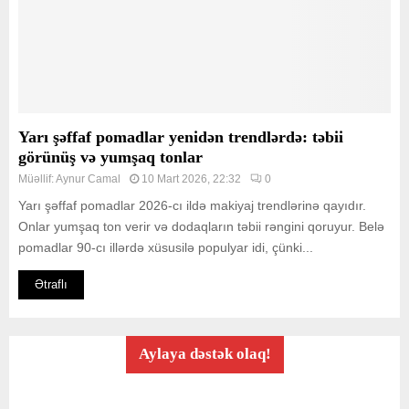
Yarı şəffaf pomadlar yenidən trendlərdə: təbii
görünüş və yumşaq tonlar
Müəllif:
Aynur Camal
10 Mart 2026, 22:32
0
Yarı şəffaf pomadlar 2026-cı ildə makiyaj trendlərinə qayıdır.
Onlar yumşaq ton verir və dodaqların təbii rəngini qoruyur. Belə
pomadlar 90-cı illərdə xüsusilə populyar idi, çünki...
Ətraflı
Aylaya dəstək olaq!