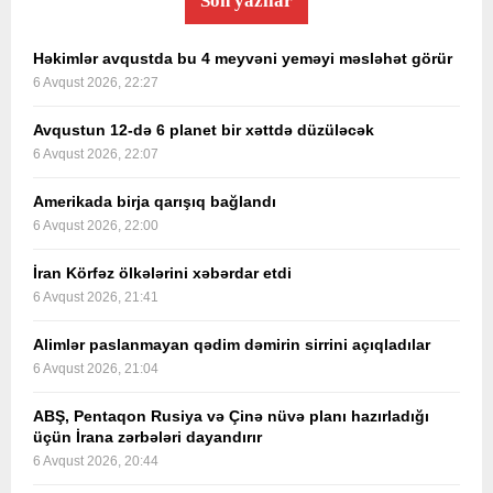
Son yazılar
Həkimlər avqustda bu 4 meyvəni yeməyi məsləhət görür
6 Avqust 2026, 22:27
Avqustun 12-də 6 planet bir xəttdə düzüləcək
6 Avqust 2026, 22:07
Amerikada birja qarışıq bağlandı
6 Avqust 2026, 22:00
İran Körfəz ölkələrini xəbərdar etdi
6 Avqust 2026, 21:41
Alimlər paslanmayan qədim dəmirin sirrini açıqladılar
6 Avqust 2026, 21:04
ABŞ, Pentaqon Rusiya və Çinə nüvə planı hazırladığı
üçün İrana zərbələri dayandırır
6 Avqust 2026, 20:44