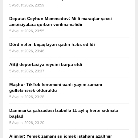
5 Avqust 2026, 23:59
Deputat Ceyhun Məmmədov: Milli maraqlar şəxsi
ambisiyalara qurban verilməməlidir
5 Avqust 2026, 23:55
Dörd nəfəri bıçaqlayan qadın həbs edildi
5 Avqust 2026, 23:46
ABŞ deportasiya reysini bərpa etdi
5 Avqust 2026, 23:37
Məşhur TikTok fenomeni canlı yayım zamanı
güllələnərək öldürüldü
5 Avqust 2026, 23:28
Danimarka şahzadəsi İzabella 11 aylıq hərbi xidmətə
başladı
5 Avqust 2026, 23:20
Alimlər: Yemək zamanı su içmək iştahanı azaltmır