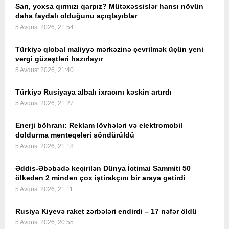
Sarı, yoxsa qırmızı qarpız? Mütəxəssislər hansı növün
daha faydalı olduğunu açıqlayıblar
5 Avqust 2026, 21:54
Türkiyə qlobal maliyyə mərkəzinə çevrilmək üçün yeni
vergi güzəştləri hazırlayır
5 Avqust 2026, 21:40
Türkiyə Rusiyaya albalı ixracını kəskin artırdı
5 Avqust 2026, 21:27
Enerji böhranı: Reklam lövhələri və elektromobil
doldurma məntəqələri söndürüldü
5 Avqust 2026, 21:18
Əddis-Əbəbədə keçirilən Dünya İctimai Sammiti 50
ölkədən 2 mindən çox iştirakçını bir araya gətirdi
5 Avqust 2026, 21:11
Rusiya Kiyevə raket zərbələri endirdi – 17 nəfər öldü
5 Avqust 2026, 20:55