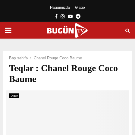
Haqqımızda
Əlaqə
Facebook
Instagram
Youtube
Telegram
PRIMARY
MENU
Baş səhifə
Chanel Rouge Coco Baume
Teqlər : Chanel Rouge Coco
Baume
Digər