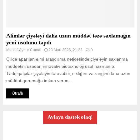
Alimlər çiyələyi daha uzun müddət təzə saxlamağın
yeni üsulunu tapdı
Müəllif:
Aynur Camal
23 Mart 2026, 21:23
0
Çilidə aparılan elmi araşdırma nəticəsində çiyələyin saxlanma
müddətini uzadan innovativ biotexnoloji üsul hazırlanıb.
Tədqiqatçılar çiyələyin təravətini, sıxlığını və rəngini daha uzun
müddət qorumağa imkan verən...
Ətraflı
Aylaya dəstək olaq!