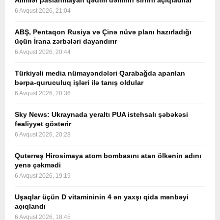
Alimlər paslanmayan qədim dəmirin sirrini açıqladılar
6 Avqust 2026, 21:04
ABŞ, Pentaqon Rusiya və Çinə nüvə planı hazırladığı
üçün İrana zərbələri dayandırır
6 Avqust 2026, 20:44
Türkiyəli media nümayəndələri Qarabağda aparılan
bərpa-quruculuq işləri ilə tanış oldular
6 Avqust 2026, 20:36
Sky News: Ukraynada yeraltı PUA istehsalı şəbəkəsi
fəaliyyət göstərir
6 Avqust 2026, 20:28
Quterreş Hirosimaya atom bombasını atan ölkənin adını
yenə çəkmədi
6 Avqust 2026, 19:19
Uşaqlar üçün D vitamininin 4 ən yaxşı qida mənbəyi
açıqlandı
6 Avqust 2026, 18:45