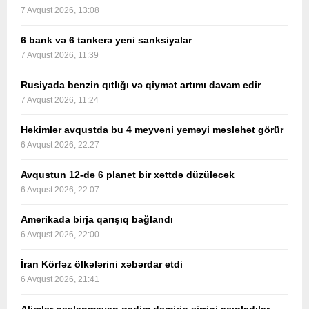
7 Avqust 2026, 13:08
6 bank və 6 tankerə yeni sanksiyalar
7 Avqust 2026, 11:39
Rusiyada benzin qıtlığı və qiymət artımı davam edir
7 Avqust 2026, 11:24
Həkimlər avqustda bu 4 meyvəni yeməyi məsləhət görür
6 Avqust 2026, 22:27
Avqustun 12-də 6 planet bir xəttdə düzüləcək
6 Avqust 2026, 22:07
Amerikada birja qarışıq bağlandı
6 Avqust 2026, 22:00
İran Körfəz ölkələrini xəbərdar etdi
6 Avqust 2026, 21:41