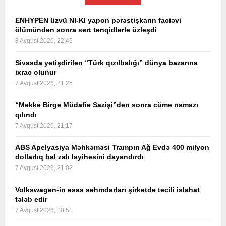
ENHYPEN üzvü NI-KI yapon pərəstişkarın faciəvi
ölümündən sonra sərt tənqidlərlə üzləşdi
8 Avqust 2026, 22:46
Sivasda yetişdirilən “Türk qızılbalığı” dünya bazarına
ixrac olunur
7 Avqust 2026, 21:25
“Məkkə Birgə Müdafiə Sazişi”dən sonra cümə namazı
qılındı
7 Avqust 2026, 21:17
ABŞ Apelyasiya Məhkəməsi Trampın Ağ Evdə 400 milyon
dollarlıq bal zalı layihəsini dayandırdı
7 Avqust 2026, 21:02
Volkswagen-in əsas səhmdarları şirkətdə təcili islahat
tələb edir
7 Avqust 2026, 20:51