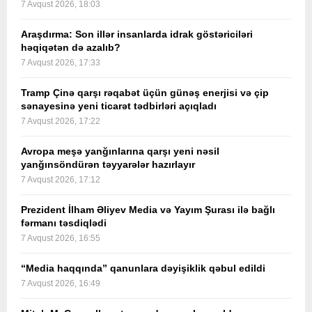
7 Avqust 2026, 18:03
Araşdırma: Son illər insanlarda idrak göstəriciləri
həqiqətən də azalıb?
7 Avqust 2026, 17:33
Tramp Çinə qarşı rəqabət üçün günəş enerjisi və çip
sənayesinə yeni ticarət tədbirləri açıqladı
7 Avqust 2026, 17:22
Avropa meşə yanğınlarına qarşı yeni nəsil
yanğınsöndürən təyyarələr hazırlayır
7 Avqust 2026, 17:12
Prezident İlham Əliyev Media və Yayım Şurası ilə bağlı
fərmanı təsdiqlədi
7 Avqust 2026, 16:55
“Media haqqında” qanunlara dəyişiklik qəbul edildi
7 Avqust 2026, 16:49