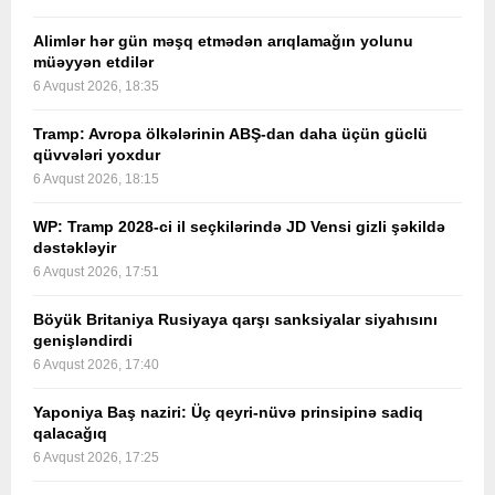
Alimlər hər gün məşq etmədən arıqlamağın yolunu
müəyyən etdilər
6 Avqust 2026, 18:35
Tramp: Avropa ölkələrinin ABŞ-dan daha üçün güclü
qüvvələri yoxdur
6 Avqust 2026, 18:15
WP: Tramp 2028-ci il seçkilərində JD Vensi gizli şəkildə
dəstəkləyir
6 Avqust 2026, 17:51
Böyük Britaniya Rusiyaya qarşı sanksiyalar siyahısını
genişləndirdi
6 Avqust 2026, 17:40
Yaponiya Baş naziri: Üç qeyri-nüvə prinsipinə sadiq
qalacağıq
6 Avqust 2026, 17:25