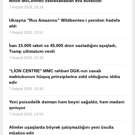
Mitch McConnell xəstəxanadan evə buraxıldı
7 Avqust 2026, 16:18
Ukrayna “Rus Amazonu” Wildberries-i yenidən hədəfə
aldı
7 Avqust 2026, 15:51
İran 15.000 raket və 45.000 dron saxladığını açıqladı,
Tramp ultimatum verdi
7 Avqust 2026, 15:39
“LİON CENTRE” MMC rəhbəri DGK-nın cavab
məktubunun hüquq prinsiplərinə zidd olduğunu iddia
edir
7 Avqust 2026, 15:30
Yeni psixodelik dərman həm beyni sağaldır, həm mədəni
qoruyur
7 Avqust 2026, 14:54
Alimlər uşaqlarda böyrək çatışmazlığını yeni üsulla
müalicə edir