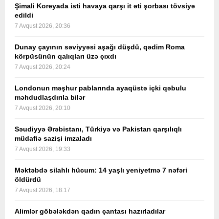
Şimali Koreyada isti havaya qarşı it əti şorbası tövsiyə
edildi
7 Avqust 2026, 20:36
Dunay çayının səviyyəsi aşağı düşdü, qədim Roma
körpüsünün qalıqları üzə çıxdı
7 Avqust 2026, 20:24
Londonun məşhur pablarında ayaqüstə içki qəbulu
məhdudlaşdırıla bilər
7 Avqust 2026, 20:10
Səudiyyə Ərəbistanı, Türkiyə və Pakistan qarşılıqlı
müdafiə sazişi imzaladı
7 Avqust 2026, 19:33
Məktəbdə silahlı hücum: 14 yaşlı yeniyetmə 7 nəfəri
öldürdü
7 Avqust 2026, 18:17
Alimlər göbələkdən qadın çantası hazırladılar