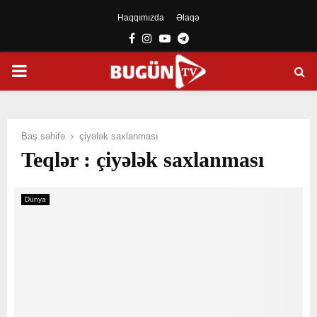
Haqqımızda
Əlaqə
Facebook
Instagram
Youtube
Telegram
PRIMARY
MENU
Baş səhifə
çiyələk saxlanması
Teqlər : çiyələk saxlanması
Dünya