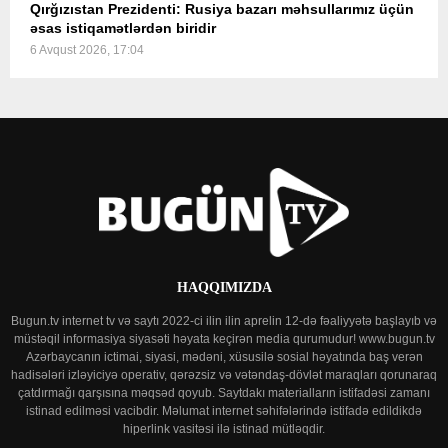
Qırğızıstan Prezidenti: Rusiya bazarı məhsullarımız üçün
əsas istiqamətlərdən biridir
6 Avqust 2026, 17:04
HAQQIMIZDA
Bugun.tv internet tv və saytı 2022-ci ilin ilin aprelin 12-də fəaliyyətə başlayıb və
müstəqil informasiya siyasəti həyata keçirən media qurumudur! www.bugun.tv
Azərbaycanın ictimai, siyasi, mədəni, xüsusilə sosial həyatında baş verən
hadisələri izləyiciyə operativ, qərəzsiz və vətəndaş-dövlət maraqları qorunaraq
çatdırmağı qarşısına məqsəd qoyub. Saytdakı materialların istifadəsi zamanı
istinad edilməsi vacibdir. Məlumat internet səhifələrində istifadə edildikdə
hiperlink vasitəsi ilə istinad mütləqdir.