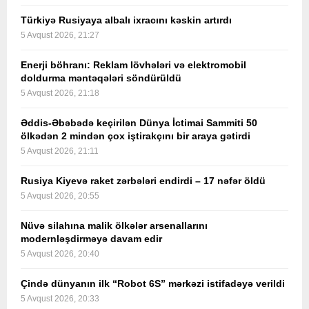
Türkiyə Rusiyaya albalı ixracını kəskin artırdı
5 Avqust 2026, 21:27
Enerji böhranı: Reklam lövhələri və elektromobil
doldurma məntəqələri söndürüldü
5 Avqust 2026, 21:18
Əddis-Əbəbədə keçirilən Dünya İctimai Sammiti 50
ölkədən 2 mindən çox iştirakçını bir araya gətirdi
5 Avqust 2026, 21:11
Rusiya Kiyevə raket zərbələri endirdi – 17 nəfər öldü
5 Avqust 2026, 20:55
Nüvə silahına malik ölkələr arsenallarını
modernləşdirməyə davam edir
5 Avqust 2026, 20:40
Çində dünyanın ilk “Robot 6S” mərkəzi istifadəyə verildi
5 Avqust 2026, 20:33