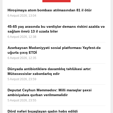
Hiroşimaya atom bombası atılmasından 81 il ötür
6 Avqust 2026, 13:04
45-65 yaş arasında bu vərdişlər demans riskini azalda və
sağlam ömrü 13 il uzada bilər
6 Avqust 2026, 12:38
Azərbaycan Mədəniyyəti sosial platforması Yayfest-də
uğurla çıxış ETDİ
6 Avqust 2026, 12:35
Dünyada antibiotiklərə davamlılıq təhlükəsi artır:
Mütəxəssislər xəbərdarlıq edir
5 Avqust 2026, 23:59
Deputat Ceyhun Məmmədov: Milli maraqlar şəxsi
ambisiyalara qurban verilməməlidir
5 Avqust 2026, 23:55
Dörd nəfəri bıçaqlayan qadın həbs edildi