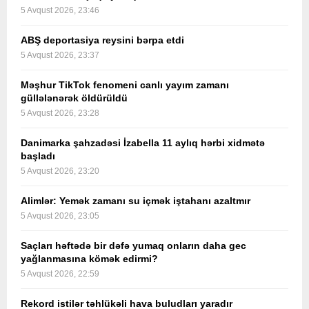
5 Avqust 2026, 23:46
ABŞ deportasiya reysini bərpa etdi
5 Avqust 2026, 23:37
Məşhur TikTok fenomeni canlı yayım zamanı
güllələnərək öldürüldü
5 Avqust 2026, 23:28
Danimarka şahzadəsi İzabella 11 aylıq hərbi xidmətə
başladı
5 Avqust 2026, 23:20
Alimlər: Yemək zamanı su içmək iştahanı azaltmır
5 Avqust 2026, 23:05
Saçları həftədə bir dəfə yumaq onların daha gec
yağlanmasına kömək edirmi?
5 Avqust 2026, 22:59
Rekord istilər təhlükəli hava buludları yaradır