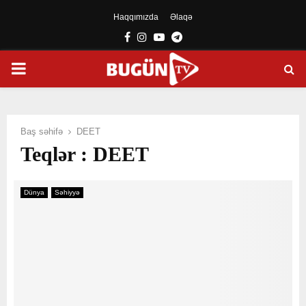
Haqqımızda
Əlaqə
Facebook
Instagram
Youtube
Telegram
PRIMARY
MENU
Baş səhifə
DEET
Teqlər : DEET
Dünya
Səhiyyə