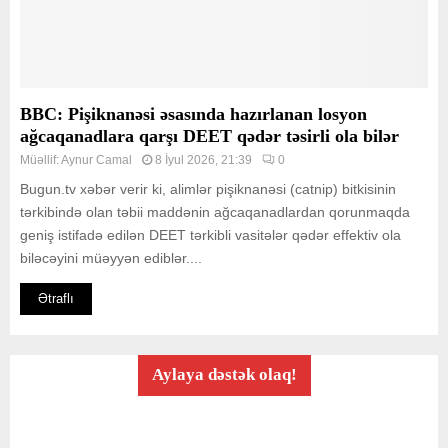
BBC: Pişiknanəsi əsasında hazırlanan losyon
ağcaqanadlara qarşı DEET qədər təsirli ola bilər
Müəllif:
Aynur Camal
8 İyul 2026, 21:39
0
Bugun.tv xəbər verir ki, alimlər pişiknanəsi (catnip) bitkisinin
tərkibində olan təbii maddənin ağcaqanadlardan qorunmaqda
geniş istifadə edilən DEET tərkibli vasitələr qədər effektiv ola
biləcəyini müəyyən ediblər....
Ətraflı
Aylaya dəstək olaq!