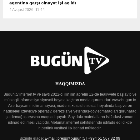
agentinə qarşı cinayət işi açıldı
4 Avqust 2026, 11:44
HAQQIMIZDA
Bugun.tv internet tv və saytı 2022-ci ilin ilin aprelin 12-də fəaliyyətə başlayıb və
müstəqil informasiya siyasəti həyata keçirən media qurumudur! www.bugun.tv
Azərbaycanın ictimai, siyasi, mədəni, xüsusilə sosial həyatında baş verən
hadisələri izləyiciyə operativ, qərəzsiz və vətəndaş-dövlət maraqları qorunaraq
çatdırmağı qarşısına məqsəd qoyub. Saytdakı materialların istifadəsi zamanı
istinad edilməsi vacibdir. Məlumat internet səhifələrində istifadə edildikdə
hiperlink vasitəsi ilə istinad mütləqdir.
Bizimlə əlaqə:
E-mail: press@bugun.tv | +994 51 567 32 09