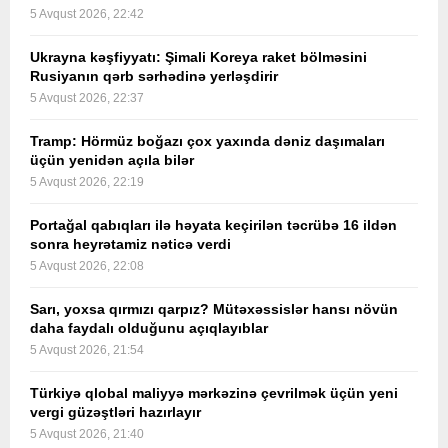
5 Avqust 2026, 22:42
Ukrayna kəşfiyyatı: Şimali Koreya raket bölməsini
Rusiyanın qərb sərhədinə yerləşdirir
5 Avqust 2026, 22:37
Tramp: Hörmüz boğazı çox yaxında dəniz daşımaları
üçün yenidən açıla bilər
5 Avqust 2026, 22:19
Portağal qabıqları ilə həyata keçirilən təcrübə 16 ildən
sonra heyrətamiz nəticə verdi
5 Avqust 2026, 22:08
Sarı, yoxsa qırmızı qarpız? Mütəxəssislər hansı növün
daha faydalı olduğunu açıqlayıblar
5 Avqust 2026, 21:54
Türkiyə qlobal maliyyə mərkəzinə çevrilmək üçün yeni
vergi güzəştləri hazırlayır
5 Avqust 2026, 21:40