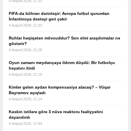
4 Avqust 2026, 21:33
FIFA-da böhran dərinləşir: Avropa futbol qurumları
İnfantinoya dəstəyi geri çəkir
4 Avqust 2026, 21:33
Ruhlar həqiqətən mövcuddur? Son elmi araşdırmalar nə
göstərir?
4 Avqust 2026, 21:28
Oyun zamanı meydançaya ildırım düşdü: Bir futbolçu
həyatını itirdi
4 Avqust 2026, 21:19
Kimlər gələn aydan kompensasiya alacaq? – Vüqar
Bayramov açıqladı
4 Avqust 2026, 21:14
Kəskin istilərə görə 3 nüvə reaktoru fəaliyyətini
dayandırdı
4 Avqust 2026, 17:44