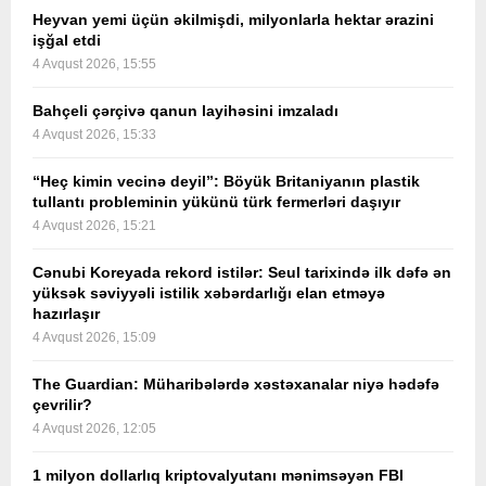
Heyvan yemi üçün əkilmişdi, milyonlarla hektar ərazini
işğal etdi
4 Avqust 2026, 15:55
Bahçeli çərçivə qanun layihəsini imzaladı
4 Avqust 2026, 15:33
“Heç kimin vecinə deyil”: Böyük Britaniyanın plastik
tullantı probleminin yükünü türk fermerləri daşıyır
4 Avqust 2026, 15:21
Cənubi Koreyada rekord istilər: Seul tarixində ilk dəfə ən
yüksək səviyyəli istilik xəbərdarlığı elan etməyə
hazırlaşır
4 Avqust 2026, 15:09
The Guardian: Müharibələrdə xəstəxanalar niyə hədəfə
çevrilir?
4 Avqust 2026, 12:05
1 milyon dollarlıq kriptovalyutanı mənimsəyən FBI