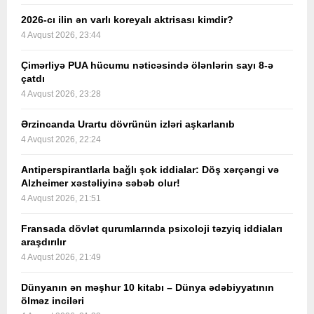
2026-cı ilin ən varlı koreyalı aktrisası kimdir?
4 Avqust 2026, 23:44
Çimərliyə PUA hücumu nəticəsində ölənlərin sayı 8-ə
çatdı
4 Avqust 2026, 23:28
Ərzincanda Urartu dövrünün izləri aşkarlanıb
4 Avqust 2026, 22:24
Antiperspirantlarla bağlı şok iddialar: Döş xərçəngi və
Alzheimer xəstəliyinə səbəb olur!
4 Avqust 2026, 21:51
Fransada dövlət qurumlarında psixoloji təzyiq iddiaları
araşdırılır
4 Avqust 2026, 21:49
Dünyanın ən məşhur 10 kitabı – Dünya ədəbiyyatının
ölməz inciləri