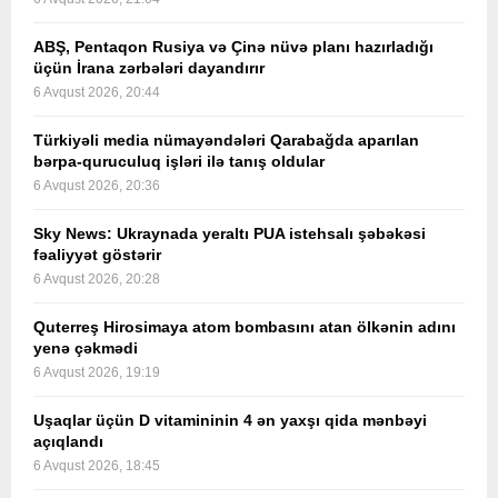
ABŞ, Pentaqon Rusiya və Çinə nüvə planı hazırladığı
üçün İrana zərbələri dayandırır
6 Avqust 2026, 20:44
Türkiyəli media nümayəndələri Qarabağda aparılan
bərpa-quruculuq işləri ilə tanış oldular
6 Avqust 2026, 20:36
Sky News: Ukraynada yeraltı PUA istehsalı şəbəkəsi
fəaliyyət göstərir
6 Avqust 2026, 20:28
Quterreş Hirosimaya atom bombasını atan ölkənin adını
yenə çəkmədi
6 Avqust 2026, 19:19
Uşaqlar üçün D vitamininin 4 ən yaxşı qida mənbəyi
açıqlandı
6 Avqust 2026, 18:45