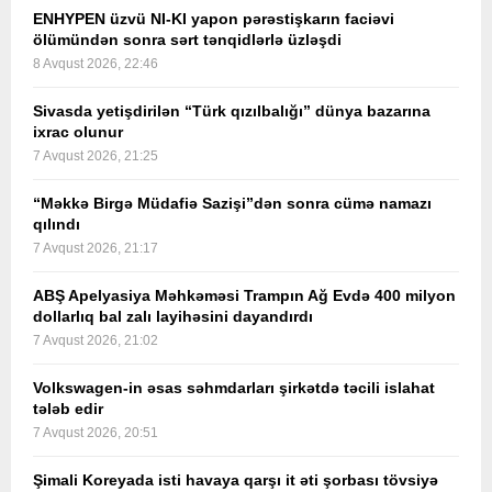
ENHYPEN üzvü NI-KI yapon pərəstişkarın faciəvi
ölümündən sonra sərt tənqidlərlə üzləşdi
8 Avqust 2026, 22:46
Sivasda yetişdirilən “Türk qızılbalığı” dünya bazarına
ixrac olunur
7 Avqust 2026, 21:25
“Məkkə Birgə Müdafiə Sazişi”dən sonra cümə namazı
qılındı
7 Avqust 2026, 21:17
ABŞ Apelyasiya Məhkəməsi Trampın Ağ Evdə 400 milyon
dollarlıq bal zalı layihəsini dayandırdı
7 Avqust 2026, 21:02
Volkswagen-in əsas səhmdarları şirkətdə təcili islahat
tələb edir
7 Avqust 2026, 20:51
Şimali Koreyada isti havaya qarşı it əti şorbası tövsiyə