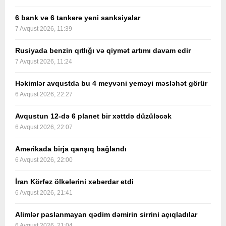
6 bank və 6 tankerə yeni sanksiyalar
7 Avqust 2026, 11:39
Rusiyada benzin qıtlığı və qiymət artımı davam edir
7 Avqust 2026, 11:24
Həkimlər avqustda bu 4 meyvəni yeməyi məsləhət görür
6 Avqust 2026, 22:27
Avqustun 12-də 6 planet bir xəttdə düzüləcək
6 Avqust 2026, 22:07
Amerikada birja qarışıq bağlandı
6 Avqust 2026, 22:00
İran Körfəz ölkələrini xəbərdar etdi
6 Avqust 2026, 21:41
Alimlər paslanmayan qədim dəmirin sirrini açıqladılar
6 Avqust 2026, 21:04