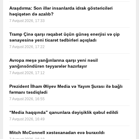
Araşdırma: Son illər insanlarda idrak göstəriciləri
həqiqətən də azalıb?
7 Avqust 2026, 17:33
Tramp Çinə qarşı rəqabət üçün günəş enerjisi və çip
sənayesinə yeni ticarət tədbirləri açıqladı
7 Avqust 2026, 17:22
Avropa meşə yanğınlarına qarşı yeni nəsil
yanğınsöndürən təyyarələr hazırlayır
7 Avqust 2026, 17:12
Prezident İlham Əliyev Media və Yayım Şurası ilə bağlı
fərmanı təsdiqlədi
7 Avqust 2026, 16:55
“Media haqqında” qanunlara dəyişiklik qəbul edildi
7 Avqust 2026, 16:49
Mitch McConnell xəstəxanadan evə buraxıldı