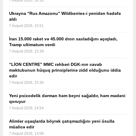
7 Avqust 2026, 16:18
Ukrayna “Rus Amazonu” Wildberries-i yenidən hədəfə
aldı
7 Avqust 2026, 15:51
İran 15.000 raket və 45.000 dron saxladığını açıqladı,
Tramp ultimatum verdi
7 Avqust 2026, 15:39
“LİON CENTRE” MMC rəhbəri DGK-nın cavab
məktubunun hüquq prinsiplərinə zidd olduğunu iddia
edir
7 Avqust 2026, 15:30
Yeni psixodelik dərman həm beyni sağaldır, həm mədəni
qoruyur
7 Avqust 2026, 14:54
Alimlər uşaqlarda böyrək çatışmazlığını yeni üsulla
müalicə edir
7 Avqust 2026, 13:08