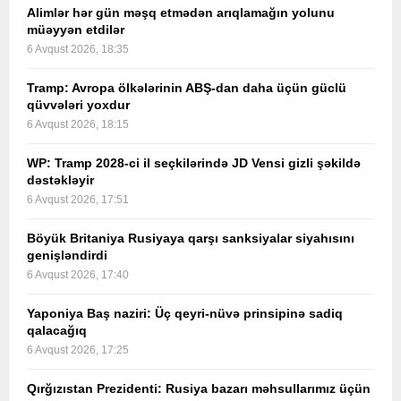
Alimlər hər gün məşq etmədən arıqlamağın yolunu
müəyyən etdilər
6 Avqust 2026, 18:35
Tramp: Avropa ölkələrinin ABŞ-dan daha üçün güclü
qüvvələri yoxdur
6 Avqust 2026, 18:15
WP: Tramp 2028-ci il seçkilərində JD Vensi gizli şəkildə
dəstəkləyir
6 Avqust 2026, 17:51
Böyük Britaniya Rusiyaya qarşı sanksiyalar siyahısını
genişləndirdi
6 Avqust 2026, 17:40
Yaponiya Baş naziri: Üç qeyri-nüvə prinsipinə sadiq
qalacağıq
6 Avqust 2026, 17:25
Qırğızıstan Prezidenti: Rusiya bazarı məhsullarımız üçün