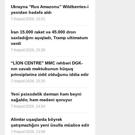
Ukrayna “Rus Amazonu” Wildberries-i
yenidən hədəfə aldı
7 Avqust 2026, 15:51
İran 15.000 raket və 45.000 dron
saxladığını açıqladı, Tramp ultimatum
verdi
7 Avqust 2026, 15:39
“LİON CENTRE” MMC rəhbəri DGK-
nın cavab məktubunun hüquq
prinsiplərinə zidd olduğunu iddia edir
7 Avqust 2026, 15:30
Yeni psixodelik dərman həm beyni
sağaldır, həm mədəni qoruyur
7 Avqust 2026, 14:54
Alimlər uşaqlarda böyrək
çatışmazlığını yeni üsulla müalicə edir
7 Avqust 2026, 13:08