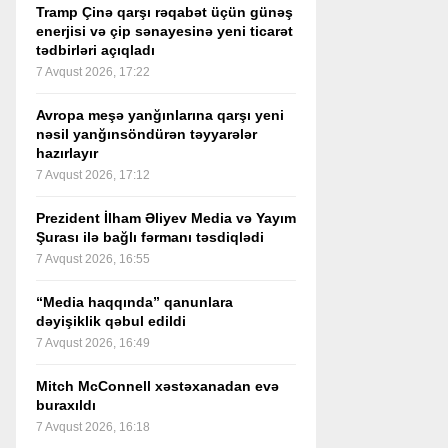
Tramp Çinə qarşı rəqabət üçün günəş
enerjisi və çip sənayesinə yeni ticarət
tədbirləri açıqladı
7 Avqust 2026, 17:22
Avropa meşə yanğınlarına qarşı yeni
nəsil yanğınsöndürən təyyarələr
hazırlayır
7 Avqust 2026, 17:12
Prezident İlham Əliyev Media və Yayım
Şurası ilə bağlı fərmanı təsdiqlədi
7 Avqust 2026, 16:55
“Media haqqında” qanunlara
dəyişiklik qəbul edildi
7 Avqust 2026, 16:49
Mitch McConnell xəstəxanadan evə
buraxıldı
7 Avqust 2026, 16:18