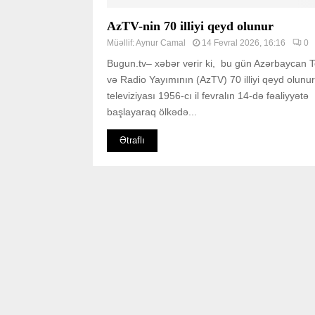
AzTV-nin 70 illiyi qeyd olunur
Müəllif:
Aynur Camal
14 Fevral 2026, 16:16
0
Bugun.tv– xəbər verir ki, bu gün Azərbaycan T
və Radio Yayımının (AzTV) 70 illiyi qeyd olunur
televiziyası 1956-cı il fevralın 14-də fəaliyyətə
başlayaraq ölkədə...
Ətraflı