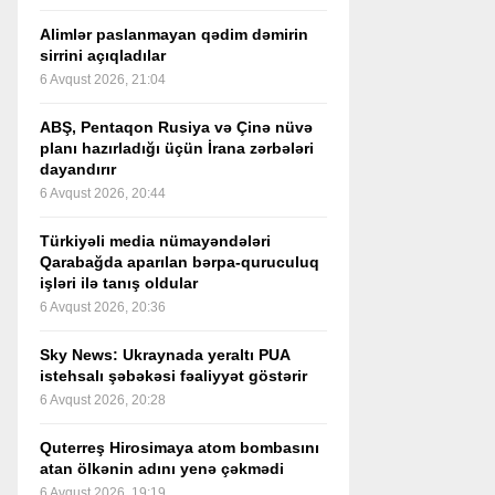
Alimlər paslanmayan qədim dəmirin
sirrini açıqladılar
6 Avqust 2026, 21:04
ABŞ, Pentaqon Rusiya və Çinə nüvə
planı hazırladığı üçün İrana zərbələri
dayandırır
6 Avqust 2026, 20:44
Türkiyəli media nümayəndələri
Qarabağda aparılan bərpa-quruculuq
işləri ilə tanış oldular
6 Avqust 2026, 20:36
Sky News: Ukraynada yeraltı PUA
istehsalı şəbəkəsi fəaliyyət göstərir
6 Avqust 2026, 20:28
Quterreş Hirosimaya atom bombasını
atan ölkənin adını yenə çəkmədi
6 Avqust 2026, 19:19