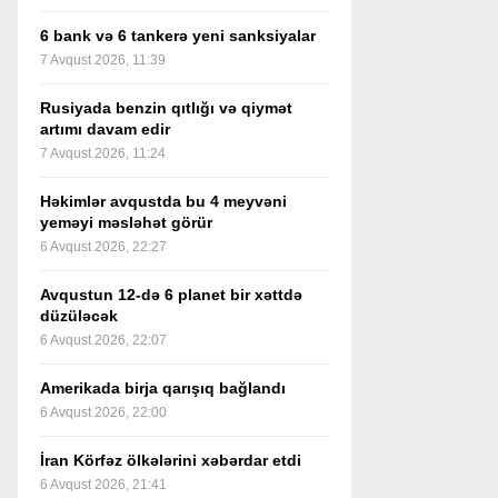
6 bank və 6 tankerə yeni sanksiyalar
7 Avqust 2026, 11:39
Rusiyada benzin qıtlığı və qiymət
artımı davam edir
7 Avqust 2026, 11:24
Həkimlər avqustda bu 4 meyvəni
yeməyi məsləhət görür
6 Avqust 2026, 22:27
Avqustun 12-də 6 planet bir xəttdə
düzüləcək
6 Avqust 2026, 22:07
Amerikada birja qarışıq bağlandı
6 Avqust 2026, 22:00
İran Körfəz ölkələrini xəbərdar etdi
6 Avqust 2026, 21:41