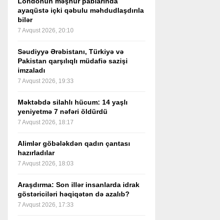
Londonun məşhur pablarında
ayaqüstə içki qəbulu məhdudlaşdırıla
bilər
7 Avqust 2026, 20:10
Səudiyyə Ərəbistanı, Türkiyə və
Pakistan qarşılıqlı müdafiə sazişi
imzaladı
7 Avqust 2026, 19:33
Məktəbdə silahlı hücum: 14 yaşlı
yeniyetmə 7 nəfəri öldürdü
7 Avqust 2026, 18:17
Alimlər göbələkdən qadın çantası
hazırladılar
7 Avqust 2026, 18:03
Araşdırma: Son illər insanlarda idrak
göstəriciləri həqiqətən də azalıb?
7 Avqust 2026, 17:33