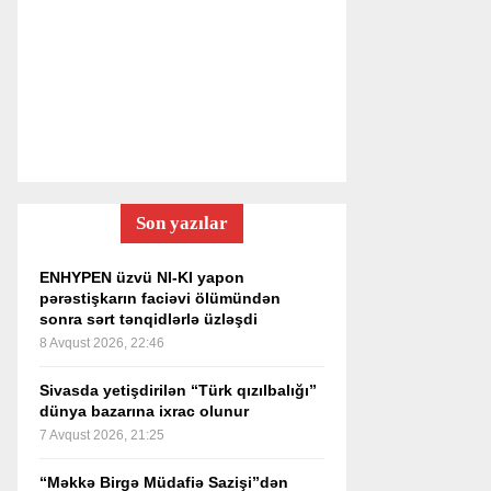
Son yazılar
ENHYPEN üzvü NI-KI yapon
pərəstişkarın faciəvi ölümündən
sonra sərt tənqidlərlə üzləşdi
8 Avqust 2026, 22:46
Sivasda yetişdirilən “Türk qızılbalığı”
dünya bazarına ixrac olunur
7 Avqust 2026, 21:25
“Məkkə Birgə Müdafiə Sazişi”dən