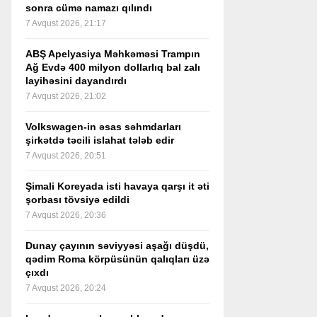
sonra cümə namazı qılındı
7 Avqust 2026, 21:17
ABŞ Apelyasiya Məhkəməsi Trampın
Ağ Evdə 400 milyon dollarlıq bal zalı
layihəsini dayandırdı
7 Avqust 2026, 21:02
Volkswagen-in əsas səhmdarları
şirkətdə təcili islahat tələb edir
7 Avqust 2026, 20:51
Şimali Koreyada isti havaya qarşı it əti
şorbası tövsiyə edildi
7 Avqust 2026, 20:36
Dunay çayının səviyyəsi aşağı düşdü,
qədim Roma körpüsünün qalıqları üzə
çıxdı
7 Avqust 2026, 20:24