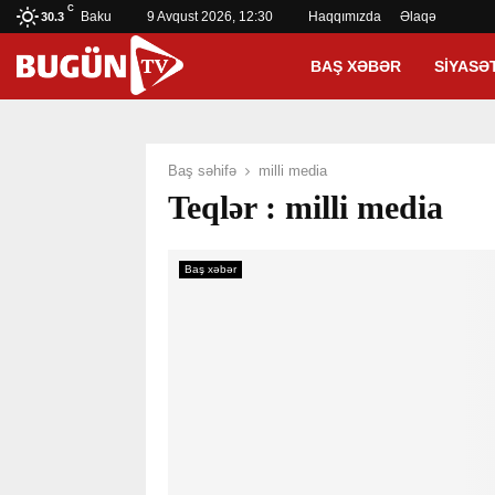
C
Baku
9 Avqust 2026, 12:30
Haqqımızda
Əlaqə
30.3
BAŞ XƏBƏR
SIYASƏ
Baş səhifə
milli media
Teqlər : milli media
Baş xəbər