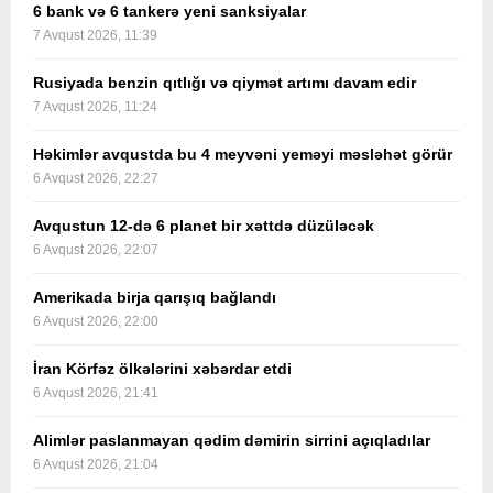
6 bank və 6 tankerə yeni sanksiyalar
7 Avqust 2026, 11:39
Rusiyada benzin qıtlığı və qiymət artımı davam edir
7 Avqust 2026, 11:24
Həkimlər avqustda bu 4 meyvəni yeməyi məsləhət görür
6 Avqust 2026, 22:27
Avqustun 12-də 6 planet bir xəttdə düzüləcək
6 Avqust 2026, 22:07
Amerikada birja qarışıq bağlandı
6 Avqust 2026, 22:00
İran Körfəz ölkələrini xəbərdar etdi
6 Avqust 2026, 21:41
Alimlər paslanmayan qədim dəmirin sirrini açıqladılar
6 Avqust 2026, 21:04