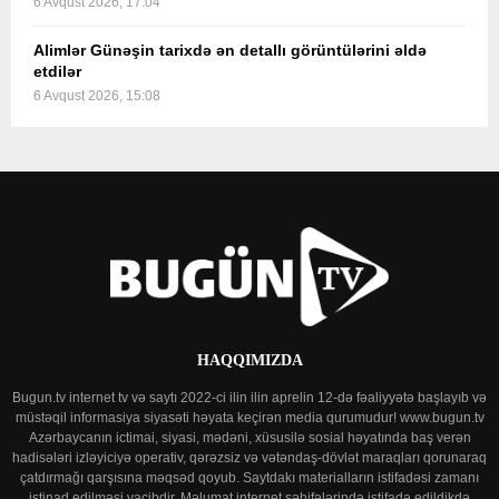
6 Avqust 2026, 17:04
Alimlər Günəşin tarixdə ən detallı görüntülərini əldə
etdilər
6 Avqust 2026, 15:08
HAQQIMIZDA
Bugun.tv internet tv və saytı 2022-ci ilin ilin aprelin 12-də fəaliyyətə başlayıb və
müstəqil informasiya siyasəti həyata keçirən media qurumudur! www.bugun.tv
Azərbaycanın ictimai, siyasi, mədəni, xüsusilə sosial həyatında baş verən
hadisələri izləyiciyə operativ, qərəzsiz və vətəndaş-dövlət maraqları qorunaraq
çatdırmağı qarşısına məqsəd qoyub. Saytdakı materialların istifadəsi zamanı
istinad edilməsi vacibdir. Məlumat internet səhifələrində istifadə edildikdə