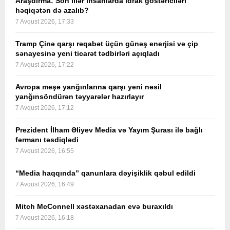
Araşdırma: Son illər insanlarda idrak göstəriciləri
həqiqətən də azalıb?
7 Avqust 2026, 17:33
Tramp Çinə qarşı rəqabət üçün günəş enerjisi və çip
sənayesinə yeni ticarət tədbirləri açıqladı
7 Avqust 2026, 17:22
Avropa meşə yanğınlarına qarşı yeni nəsil
yanğınsöndürən təyyarələr hazırlayır
7 Avqust 2026, 17:12
Prezident İlham Əliyev Media və Yayım Şurası ilə bağlı
fərmanı təsdiqlədi
7 Avqust 2026, 16:55
“Media haqqında” qanunlara dəyişiklik qəbul edildi
7 Avqust 2026, 16:49
Mitch McConnell xəstəxanadan evə buraxıldı
7 Avqust 2026, 16:18