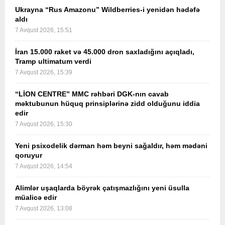
Ukrayna “Rus Amazonu” Wildberries-i yenidən hədəfə
aldı
7 Avqust 2026, 15:51
İran 15.000 raket və 45.000 dron saxladığını açıqladı,
Tramp ultimatum verdi
7 Avqust 2026, 15:39
“LİON CENTRE” MMC rəhbəri DGK-nın cavab
məktubunun hüquq prinsiplərinə zidd olduğunu iddia
edir
7 Avqust 2026, 15:30
Yeni psixodelik dərman həm beyni sağaldır, həm mədəni
qoruyur
7 Avqust 2026, 14:54
Alimlər uşaqlarda böyrək çatışmazlığını yeni üsulla
müalicə edir
7 Avqust 2026, 13:08