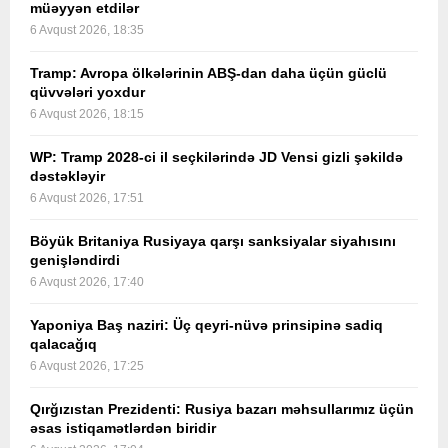
müəyyən etdilər
6 Avqust 2026, 18:35
Tramp: Avropa ölkələrinin ABŞ-dan daha üçün güclü
qüvvələri yoxdur
6 Avqust 2026, 18:15
WP: Tramp 2028-ci il seçkilərində JD Vensi gizli şəkildə
dəstəkləyir
6 Avqust 2026, 17:51
Böyük Britaniya Rusiyaya qarşı sanksiyalar siyahısını
genişləndirdi
6 Avqust 2026, 17:40
Yaponiya Baş naziri: Üç qeyri-nüvə prinsipinə sadiq
qalacağıq
6 Avqust 2026, 17:25
Qırğızıstan Prezidenti: Rusiya bazarı məhsullarımız üçün
əsas istiqamətlərdən biridir