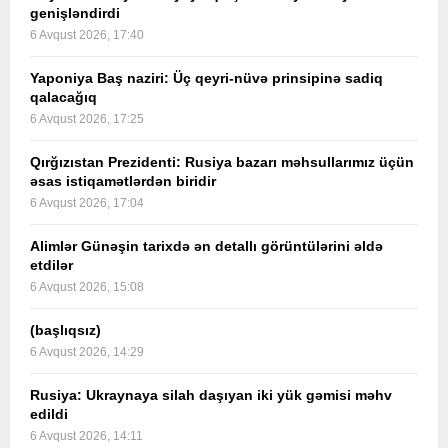
genişləndirdi
6 Avqust 2026, 17:40
Yaponiya Baş naziri: Üç qeyri-nüvə prinsipinə sadiq
qalacağıq
6 Avqust 2026, 17:25
Qırğızıstan Prezidenti: Rusiya bazarı məhsullarımız üçün
əsas istiqamətlərdən biridir
6 Avqust 2026, 17:04
Alimlər Günəşin tarixdə ən detallı görüntülərini əldə
etdilər
6 Avqust 2026, 15:08
(başlıqsız)
6 Avqust 2026, 14:29
Rusiya: Ukraynaya silah daşıyan iki yük gəmisi məhv
edildi
6 Avqust 2026, 14:11