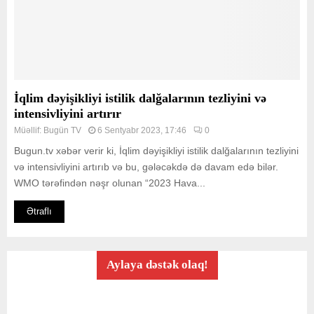
İqlim dəyişikliyi istilik dalğalarının tezliyini və
intensivliyini artırır
Müəllif:
Bugün TV
6 Sentyabr 2023, 17:46
0
Bugun.tv xəbər verir ki, İqlim dəyişikliyi istilik dalğalarının tezliyini
və intensivliyini artırıb və bu, gələcəkdə də davam edə bilər.
WMO tərəfindən nəşr olunan “2023 Hava...
Ətraflı
Aylaya dəstək olaq!