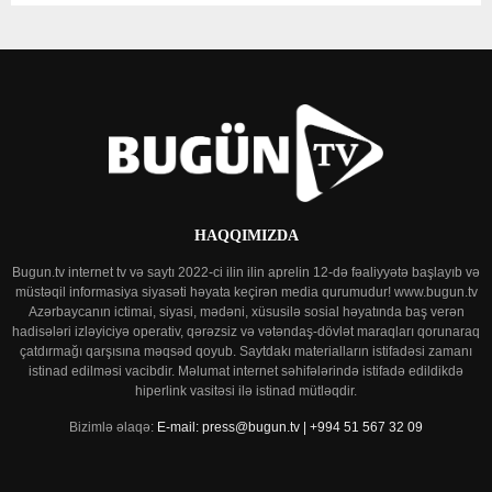
HAQQIMIZDA
Bugun.tv internet tv və saytı 2022-ci ilin ilin aprelin 12-də fəaliyyətə başlayıb və
müstəqil informasiya siyasəti həyata keçirən media qurumudur! www.bugun.tv
Azərbaycanın ictimai, siyasi, mədəni, xüsusilə sosial həyatında baş verən
hadisələri izləyiciyə operativ, qərəzsiz və vətəndaş-dövlət maraqları qorunaraq
çatdırmağı qarşısına məqsəd qoyub. Saytdakı materialların istifadəsi zamanı
istinad edilməsi vacibdir. Məlumat internet səhifələrində istifadə edildikdə
hiperlink vasitəsi ilə istinad mütləqdir.
Bizimlə əlaqə:
E-mail: press@bugun.tv | +994 51 567 32 09