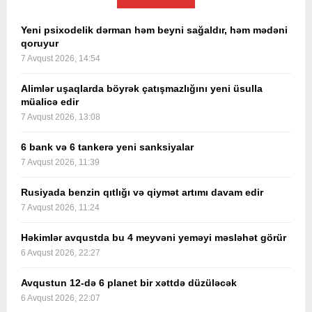
Yeni psixodelik dərman həm beyni sağaldır, həm mədəni
qoruyur
7 Avqust 2026, 14:54
Alimlər uşaqlarda böyrək çatışmazlığını yeni üsulla
müalicə edir
7 Avqust 2026, 13:08
6 bank və 6 tankerə yeni sanksiyalar
7 Avqust 2026, 11:39
Rusiyada benzin qıtlığı və qiymət artımı davam edir
7 Avqust 2026, 11:24
Həkimlər avqustda bu 4 meyvəni yeməyi məsləhət görür
6 Avqust 2026, 22:27
Avqustun 12-də 6 planet bir xəttdə düzüləcək
6 Avqust 2026, 22:07