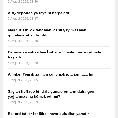
5 Avqust 2026, 23:46
ABŞ deportasiya reysini bərpa etdi
5 Avqust 2026, 23:37
Məşhur TikTok fenomeni canlı yayım zamanı
güllələnərək öldürüldü
5 Avqust 2026, 23:28
Danimarka şahzadəsi İzabella 11 aylıq hərbi xidmətə
başladı
5 Avqust 2026, 23:20
Alimlər: Yemək zamanı su içmək iştahanı azaltmır
5 Avqust 2026, 23:05
Saçları həftədə bir dəfə yumaq onların daha gec
yağlanmasına kömək edirmi?
5 Avqust 2026, 22:59
Rekord istilər təhlükəli hava buludları yaradır