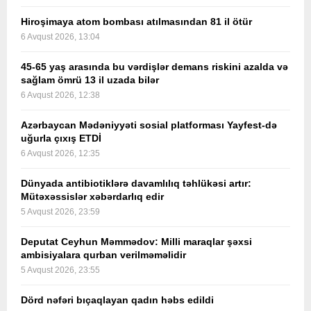
Hiroşimaya atom bombası atılmasından 81 il ötür
6 Avqust 2026, 13:04
45-65 yaş arasında bu vərdişlər demans riskini azalda və
sağlam ömrü 13 il uzada bilər
6 Avqust 2026, 12:38
Azərbaycan Mədəniyyəti sosial platforması Yayfest-də
uğurla çıxış ETDİ
6 Avqust 2026, 12:35
Dünyada antibiotiklərə davamlılıq təhlükəsi artır:
Mütəxəssislər xəbərdarlıq edir
5 Avqust 2026, 23:59
Deputat Ceyhun Məmmədov: Milli maraqlar şəxsi
ambisiyalara qurban verilməməlidir
5 Avqust 2026, 23:55
Dörd nəfəri bıçaqlayan qadın həbs edildi