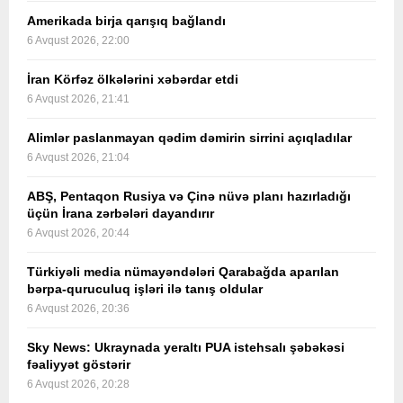
Amerikada birja qarışıq bağlandı
6 Avqust 2026, 22:00
İran Körfəz ölkələrini xəbərdar etdi
6 Avqust 2026, 21:41
Alimlər paslanmayan qədim dəmirin sirrini açıqladılar
6 Avqust 2026, 21:04
ABŞ, Pentaqon Rusiya və Çinə nüvə planı hazırladığı
üçün İrana zərbələri dayandırır
6 Avqust 2026, 20:44
Türkiyəli media nümayəndələri Qarabağda aparılan
bərpa-quruculuq işləri ilə tanış oldular
6 Avqust 2026, 20:36
Sky News: Ukraynada yeraltı PUA istehsalı şəbəkəsi
fəaliyyət göstərir
6 Avqust 2026, 20:28