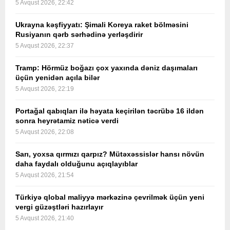
5 Avqust 2026, 22:42
Ukrayna kəşfiyyatı: Şimali Koreya raket bölməsini
Rusiyanın qərb sərhədinə yerləşdirir
5 Avqust 2026, 22:37
Tramp: Hörmüz boğazı çox yaxında dəniz daşımaları
üçün yenidən açıla bilər
5 Avqust 2026, 22:19
Portağal qabıqları ilə həyata keçirilən təcrübə 16 ildən
sonra heyrətamiz nəticə verdi
5 Avqust 2026, 22:08
Sarı, yoxsa qırmızı qarpız? Mütəxəssislər hansı növün
daha faydalı olduğunu açıqlayıblar
5 Avqust 2026, 21:54
Türkiyə qlobal maliyyə mərkəzinə çevrilmək üçün yeni
vergi güzəştləri hazırlayır
5 Avqust 2026, 21:40