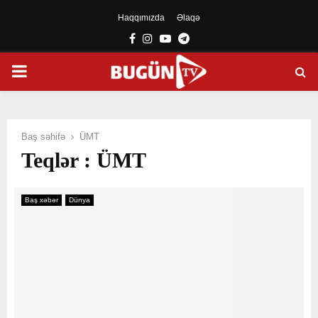
Haqqımızda
Əlaqə
Facebook
Instagram
Youtube
Telegram
PRIMARY
MENU
Baş səhifə
ÜMT
Teqlər : ÜMT
Baş xəbər
Dünya