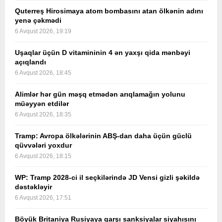
Quterreş Hirosimaya atom bombasını atan ölkənin adını
yenə çəkmədi
6 Avqust 2026, 19:19
Uşaqlar üçün D vitamininin 4 ən yaxşı qida mənbəyi
açıqlandı
6 Avqust 2026, 18:45
Alimlər hər gün məşq etmədən arıqlamağın yolunu
müəyyən etdilər
6 Avqust 2026, 18:35
Tramp: Avropa ölkələrinin ABŞ-dan daha üçün güclü
qüvvələri yoxdur
6 Avqust 2026, 18:15
WP: Tramp 2028-ci il seçkilərində JD Vensi gizli şəkildə
dəstəkləyir
6 Avqust 2026, 17:51
Böyük Britaniya Rusiyaya qarşı sanksiyalar siyahısını