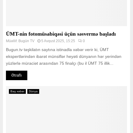
ÜMT-nin fotomüsabiqəsi üçün səsvermə başladı
Müəllif:
Bugün TV
5 Avqust 2025, 15:25
0
Bugun.tv təşkilatın saytına istinadla xəbər verir ki, ÜMT
ekspertlərindən ibarət münsiflər heyəti dünyanın hər yerindən
yüzlərlə müraciət arasından 75 finalçı (bu il ÜMT 75 illik...
Ətraflı
Baş xəbər
Dünya