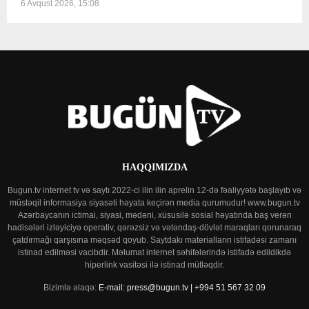
6 Avqust 2026, 15:08
HAQQIMIZDA
Bugun.tv internet tv və saytı 2022-ci ilin ilin aprelin 12-də fəaliyyətə başlayıb və
müstəqil informasiya siyasəti həyata keçirən media qurumudur! www.bugun.tv
Azərbaycanın ictimai, siyasi, mədəni, xüsusilə sosial həyatında baş verən
hadisələri izləyiciyə operativ, qərəzsiz və vətəndaş-dövlət maraqları qorunaraq
çatdırmağı qarşısına məqsəd qoyub. Saytdakı materialların istifadəsi zamanı
istinad edilməsi vacibdir. Məlumat internet səhifələrində istifadə edildikdə
hiperlink vasitəsi ilə istinad mütləqdir.
Bizimlə əlaqə:
E-mail: press@bugun.tv | +994 51 567 32 09