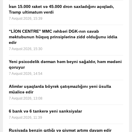
İran 15.000 raket və 45.000 dron saxladığını açıqladı,
Tramp ultimatum verdi
7 Avqust 2026, 15:39
“LİON CENTRE” MMC rəhbəri DGK-nın cavab
məktubunun hüquq prinsiplərinə zidd olduğunu iddia
edir
7 Avqust 2026, 15:30
Yeni psixodelik dərman həm beyni sağaldır, həm mədəni
qoruyur
7 Avqust 2026, 14:54
Alimlər uşaqlarda böyrək çatışmazlığını yeni üsulla
müalicə edir
7 Avqust 2026, 13:08
6 bank və 6 tankerə yeni sanksiyalar
7 Avqust 2026, 11:39
Rusiyada benzin qıtlığı və qiymət artımı davam edir