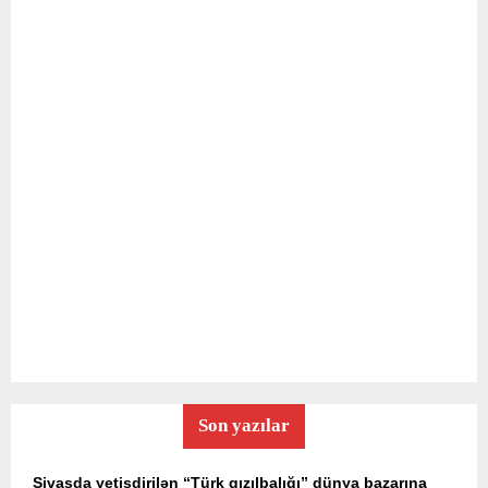
Son yazılar
Sivasda yetişdirilən “Türk qızılbalığı” dünya bazarına