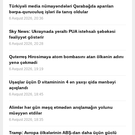
Türkiyəli media nümayəndələri Qarabağda aparılan
bərpa-quruculuq işləri ilə tanış oldular
6 Avqust 2026, 20:36
Sky News: Ukraynada yeraltı PUA istehsalı şəbəkəsi
fəaliyyət göstərir
6 Avqust 2026, 20:28
Quterreş Hirosimaya atom bombasını atan ölkənin adını
yenə çəkmədi
6 Avqust 2026, 19:19
Uşaqlar üçün D vitamininin 4 ən yaxşı qida mənbəyi
açıqlandı
6 Avqust 2026, 18:45
Alimlər hər gün məşq etmədən arıqlamağın yolunu
müəyyən etdilər
6 Avqust 2026, 18:35
Tramp: Avropa ölkələrinin ABŞ-dan daha üçün güclü