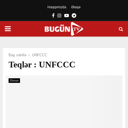
Haqqımızda
Əlaqə
Facebook
Instagram
Youtube
Telegram
PRIMARY
MENU
Baş səhifə
UNFCCC
Teqlər : UNFCCC
Dünya