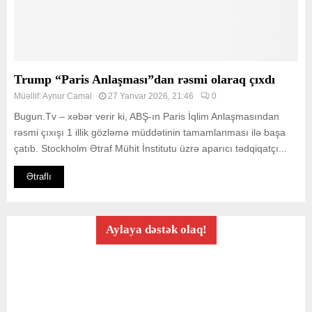
Trump “Paris Anlaşması”dan rəsmi olaraq çıxdı
Müəllif:
Aynur Camal
27 Yanvar 2026, 21:46
0
Bugun.Tv – xəbər verir ki, ABŞ-ın Paris İqlim Anlaşmasından
rəsmi çıxışı 1 illik gözləmə müddətinin tamamlanması ilə başa
çatıb. Stockholm Ətraf Mühit İnstitutu üzrə aparıcı tədqiqatçı...
Ətraflı
Aylaya dəstək olaq!