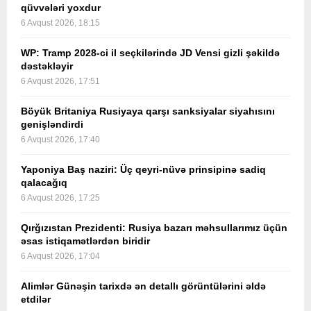
qüvvələri yoxdur
6 Avqust 2026, 18:15
WP: Tramp 2028-ci il seçkilərində JD Vensi gizli şəkildə
dəstəkləyir
6 Avqust 2026, 17:51
Böyük Britaniya Rusiyaya qarşı sanksiyalar siyahısını
genişləndirdi
6 Avqust 2026, 17:40
Yaponiya Baş naziri: Üç qeyri-nüvə prinsipinə sadiq
qalacağıq
6 Avqust 2026, 17:25
Qırğızıstan Prezidenti: Rusiya bazarı məhsullarımız üçün
əsas istiqamətlərdən biridir
6 Avqust 2026, 17:04
Alimlər Günəşin tarixdə ən detallı görüntülərini əldə
etdilər