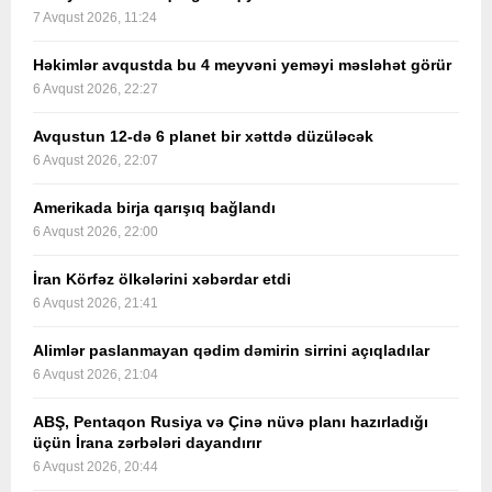
7 Avqust 2026, 11:24
Həkimlər avqustda bu 4 meyvəni yeməyi məsləhət görür
6 Avqust 2026, 22:27
Avqustun 12-də 6 planet bir xəttdə düzüləcək
6 Avqust 2026, 22:07
Amerikada birja qarışıq bağlandı
6 Avqust 2026, 22:00
İran Körfəz ölkələrini xəbərdar etdi
6 Avqust 2026, 21:41
Alimlər paslanmayan qədim dəmirin sirrini açıqladılar
6 Avqust 2026, 21:04
ABŞ, Pentaqon Rusiya və Çinə nüvə planı hazırladığı
üçün İrana zərbələri dayandırır
6 Avqust 2026, 20:44