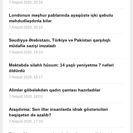
7 Avqust 2026, 20:24
Londonun məşhur pablarında ayaqüstə içki qəbulu
məhdudlaşdırıla bilər
7 Avqust 2026, 20:10
Səudiyyə Ərəbistanı, Türkiyə və Pakistan qarşılıqlı
müdafiə sazişi imzaladı
7 Avqust 2026, 19:33
Məktəbdə silahlı hücum: 14 yaşlı yeniyetmə 7 nəfəri
öldürdü
7 Avqust 2026, 18:17
Alimlər göbələkdən qadın çantası hazırladılar
7 Avqust 2026, 18:03
Araşdırma: Son illər insanlarda idrak göstəriciləri
həqiqətən də azalıb?
7 Avqust 2026, 17:33