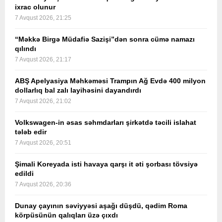
ixrac olunur
7 Avqust 2026, 21:25
“Məkkə Birgə Müdafiə Sazişi”dən sonra cümə namazı
qılındı
7 Avqust 2026, 21:17
ABŞ Apelyasiya Məhkəməsi Trampın Ağ Evdə 400 milyon
dollarlıq bal zalı layihəsini dayandırdı
7 Avqust 2026, 21:02
Volkswagen-in əsas səhmdarları şirkətdə təcili islahat
tələb edir
7 Avqust 2026, 20:51
Şimali Koreyada isti havaya qarşı it əti şorbası tövsiyə
edildi
7 Avqust 2026, 20:36
Dunay çayının səviyyəsi aşağı düşdü, qədim Roma
körpüsünün qalıqları üzə çıxdı