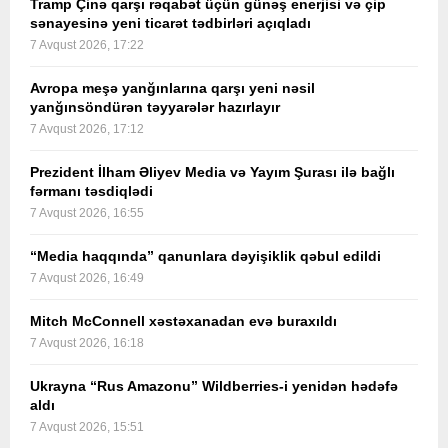
Tramp Çinə qarşı rəqabət üçün günəş enerjisi və çip
sənayesinə yeni ticarət tədbirləri açıqladı
7 Avqust 2026, 17:22
Avropa meşə yanğınlarına qarşı yeni nəsil
yanğınsöndürən təyyarələr hazırlayır
7 Avqust 2026, 17:12
Prezident İlham Əliyev Media və Yayım Şurası ilə bağlı
fərmanı təsdiqlədi
7 Avqust 2026, 16:55
“Media haqqında” qanunlara dəyişiklik qəbul edildi
7 Avqust 2026, 16:49
Mitch McConnell xəstəxanadan evə buraxıldı
7 Avqust 2026, 16:18
Ukrayna “Rus Amazonu” Wildberries-i yenidən hədəfə
aldı
7 Avqust 2026, 15:51