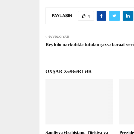
PAYLAŞIN
4
ƏVVƏLKI YAZI
Beş kilo narkotiklə tutulan şəxsə bəraət veri
OXŞAR XƏBƏRLƏR
Səudiyyə Ərəbistanı, Türkiyə və
Prezide