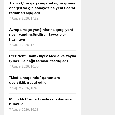
Tramp Çinə qarşı rəqabət üçün günəş
enerjisi və çip sənayesinə yeni ticarət
tədbirləri açıqladı
7 Avqust 2026, 17:22
Avropa meşə yanğınlarına qarşı yeni
nəsil yanğınsöndürən təyyarələr
hazırlayır
7 Avqust 2026, 17:12
Prezident İlham Əliyev Media və Yayım
Şurası ilə bağlı fərmanı təsdiqlədi
7 Avqust 2026, 16:55
“Media haqqında” qanunlara
dəyişiklik qəbul edildi
7 Avqust 2026, 16:49
Mitch McConnell xəstəxanadan evə
buraxıldı
7 Avqust 2026, 16:18