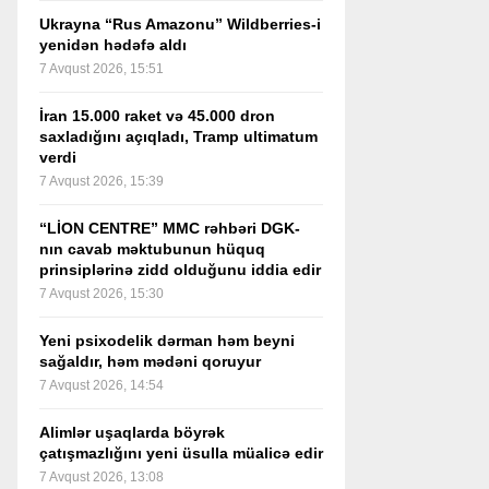
Ukrayna “Rus Amazonu” Wildberries-i
yenidən hədəfə aldı
7 Avqust 2026, 15:51
İran 15.000 raket və 45.000 dron
saxladığını açıqladı, Tramp ultimatum
verdi
7 Avqust 2026, 15:39
“LİON CENTRE” MMC rəhbəri DGK-
nın cavab məktubunun hüquq
prinsiplərinə zidd olduğunu iddia edir
7 Avqust 2026, 15:30
Yeni psixodelik dərman həm beyni
sağaldır, həm mədəni qoruyur
7 Avqust 2026, 14:54
Alimlər uşaqlarda böyrək
çatışmazlığını yeni üsulla müalicə edir
7 Avqust 2026, 13:08