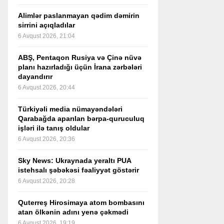
Alimlər paslanmayan qədim dəmirin
sirrini açıqladılar
6 Avqust 2026, 21:04
ABŞ, Pentaqon Rusiya və Çinə nüvə
planı hazırladığı üçün İrana zərbələri
dayandırır
6 Avqust 2026, 20:44
Türkiyəli media nümayəndələri
Qarabağda aparılan bərpa-quruculuq
işləri ilə tanış oldular
6 Avqust 2026, 20:36
Sky News: Ukraynada yeraltı PUA
istehsalı şəbəkəsi fəaliyyət göstərir
6 Avqust 2026, 20:28
Quterreş Hirosimaya atom bombasını
atan ölkənin adını yenə çəkmədi
6 Avqust 2026, 19:19