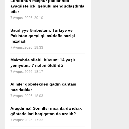
Londonun məşhur pablarında
ayaqüstə içki qəbulu məhdudlaşdırıla
bilər
7 Avqust 2026, 20:10
Səudiyyə Ərəbistanı, Türkiyə və
Pakistan qarşılıqlı müdafiə sazişi
imzaladı
7 Avqust 2026, 19:33
Məktəbdə silahlı hücum: 14 yaşlı
yeniyetmə 7 nəfəri öldürdü
7 Avqust 2026, 18:17
Alimlər göbələkdən qadın çantası
hazırladılar
7 Avqust 2026, 18:03
Araşdırma: Son illər insanlarda idrak
göstəriciləri həqiqətən də azalıb?
7 Avqust 2026, 17:33