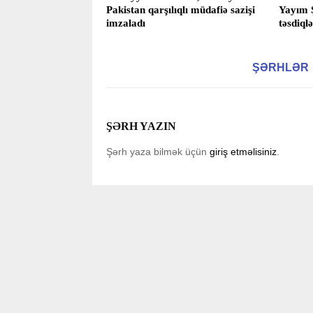
Pakistan qarşılıqlı müdafiə sazişi
Yayım Ş
imzaladı
təsdiqlə
ŞƏRHLƏR
ŞƏRH YAZIN
Şərh yaza bilmək üçün
giriş etməlisiniz
.