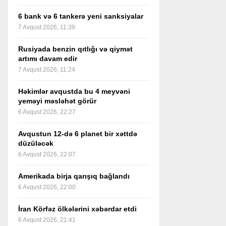
6 bank və 6 tankerə yeni sanksiyalar
7 Avqust 2026, 11:39
Rusiyada benzin qıtlığı və qiymət
artımı davam edir
7 Avqust 2026, 11:24
Həkimlər avqustda bu 4 meyvəni
yeməyi məsləhət görür
6 Avqust 2026, 22:27
Avqustun 12-də 6 planet bir xəttdə
düzüləcək
6 Avqust 2026, 22:07
Amerikada birja qarışıq bağlandı
6 Avqust 2026, 22:00
İran Körfəz ölkələrini xəbərdar etdi
6 Avqust 2026, 21:41