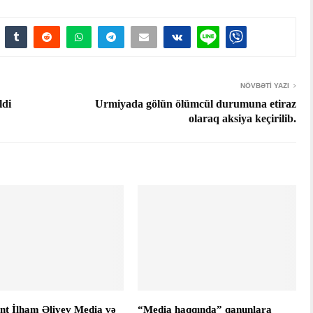
NÖVBƏTI YAZI
ldi
Urmiyada gölün ölümcül durumuna etiraz
olaraq aksiya keçirilib.
nt İlham Əliyev Media və
“Media haqqında” qanunlara