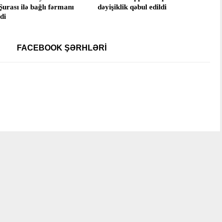
urası ilə bağlı fərmanı
dəyişiklik qəbul edildi
di
FACEBOOK ŞƏRHLƏRI