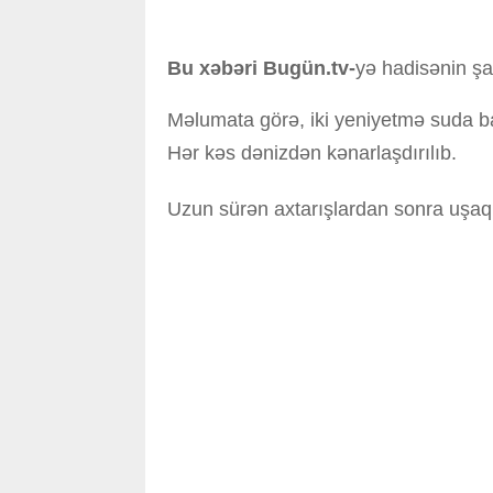
Bu xəbəri Bugün.tv-
yə hadisənin şah
Məlumata görə, iki yeniyetmə suda ba
Hər kəs dənizdən kənarlaşdırılıb.
Uzun sürən axtarışlardan sonra uşaqlar