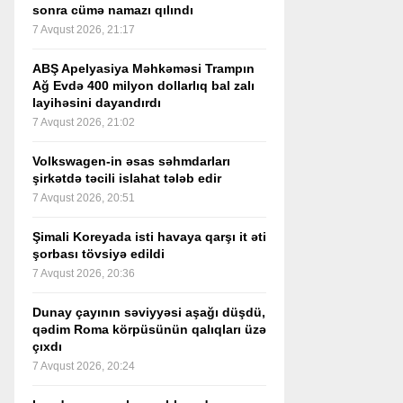
sonra cümə namazı qılındı
7 Avqust 2026, 21:17
ABŞ Apelyasiya Məhkəməsi Trampın
Ağ Evdə 400 milyon dollarlıq bal zalı
layihəsini dayandırdı
7 Avqust 2026, 21:02
Volkswagen-in əsas səhmdarları
şirkətdə təcili islahat tələb edir
7 Avqust 2026, 20:51
Şimali Koreyada isti havaya qarşı it əti
şorbası tövsiyə edildi
7 Avqust 2026, 20:36
Dunay çayının səviyyəsi aşağı düşdü,
qədim Roma körpüsünün qalıqları üzə
çıxdı
7 Avqust 2026, 20:24