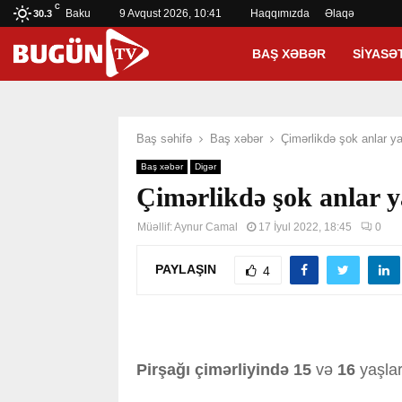
C
Baku
9 Avqust 2026, 10:41
Haqqımızda
Əlaqə
30.3
BAŞ XƏBƏR
SIYASƏ
Baş səhifə
Baş xəbər
Çimərlikdə şok anlar y
Baş xəbər
Digər
Çimərlikdə şok anlar y
Müəllif:
Aynur Camal
17 İyul 2022, 18:45
0
PAYLAŞIN
4
Pirşağı çimərliyində
15
və
16
yaşlar