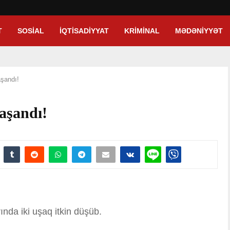
T
SOSIAL
İQTISADIYYAT
KRIMINAL
MƏDƏNIYYƏT
aşandı!
aşandı!
ında iki uşaq itkin düşüb.