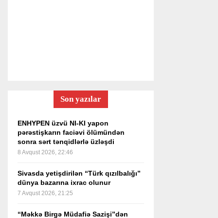
Son yazılar
ENHYPEN üzvü NI-KI yapon
pərəstişkarın faciəvi ölümündən
sonra sərt tənqidlərlə üzləşdi
8 Avqust 2026, 22:46
Sivasda yetişdirilən “Türk qızılbalığı”
dünya bazarına ixrac olunur
7 Avqust 2026, 21:25
“Məkkə Birgə Müdafiə Sazişi”dən