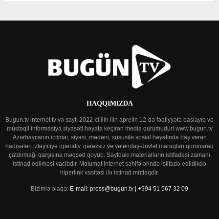
HAQQIMIZDA
Bugun.tv internet tv və saytı 2022-ci ilin ilin aprelin 12-də fəaliyyətə başlayıb və
müstəqil informasiya siyasəti həyata keçirən media qurumudur! www.bugun.tv
Azərbaycanın ictimai, siyasi, mədəni, xüsusilə sosial həyatında baş verən
hadisələri izləyiciyə operativ, qərəzsiz və vətəndaş-dövlət maraqları qorunaraq
çatdırmağı qarşısına məqsəd qoyub. Saytdakı materialların istifadəsi zamanı
istinad edilməsi vacibdir. Məlumat internet səhifələrində istifadə edildikdə
hiperlink vasitəsi ilə istinad mütləqdir.
Bizimlə əlaqə:
E-mail: press@bugun.tv | +994 51 567 32 09