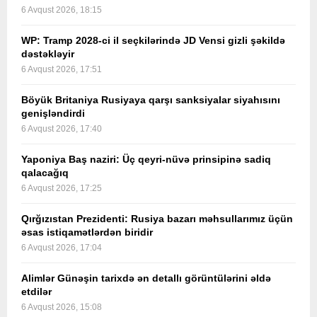
6 Avqust 2026, 18:15
WP: Tramp 2028-ci il seçkilərində JD Vensi gizli şəkildə
dəstəkləyir
6 Avqust 2026, 17:51
Böyük Britaniya Rusiyaya qarşı sanksiyalar siyahısını
genişləndirdi
6 Avqust 2026, 17:40
Yaponiya Baş naziri: Üç qeyri-nüvə prinsipinə sadiq
qalacağıq
6 Avqust 2026, 17:25
Qırğızıstan Prezidenti: Rusiya bazarı məhsullarımız üçün
əsas istiqamətlərdən biridir
6 Avqust 2026, 17:04
Alimlər Günəşin tarixdə ən detallı görüntülərini əldə
etdilər
6 Avqust 2026, 15:08