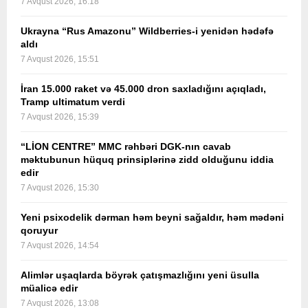
7 Avqust 2026, 16:18
Ukrayna “Rus Amazonu” Wildberries-i yenidən hədəfə
aldı
7 Avqust 2026, 15:51
İran 15.000 raket və 45.000 dron saxladığını açıqladı,
Tramp ultimatum verdi
7 Avqust 2026, 15:39
“LİON CENTRE” MMC rəhbəri DGK-nın cavab
məktubunun hüquq prinsiplərinə zidd olduğunu iddia
edir
7 Avqust 2026, 15:30
Yeni psixodelik dərman həm beyni sağaldır, həm mədəni
qoruyur
7 Avqust 2026, 14:54
Alimlər uşaqlarda böyrək çatışmazlığını yeni üsulla
müalicə edir
7 Avqust 2026, 13:08