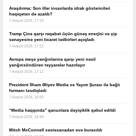
Araşdırma: Son illər insanlarda idrak göstəriciləri
həqiqətən də azalıb?
7 Avqust 2026, 17:33
Tramp Çinə qarşı rəqabət üçün günəş enerjisi və çip
sənayesinə yeni ticarət tədbirləri açıqladı
7 Avqust 2026, 17:22
Avropa meşə yanğınlarına qarşı yeni nəsil
yanğınsöndürən təyyarələr hazırlayır
7 Avqust 2026, 17:12
Prezident İlham Əliyev Media və Yayım Şurası ilə bağlı
fərmanı təsdiqlədi
7 Avqust 2026, 16:55
“Media haqqında” qanunlara dəyişiklik qəbul edildi
7 Avqust 2026, 16:49
Mitch McConnell xəstəxanadan evə buraxıldı