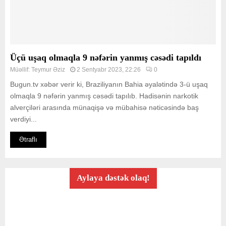
Üçü uşaq olmaqla 9 nəfərin yanmış cəsədi tapıldı
Müəllif:
Teymur Əziz
2 Sentyabr 2023, 22:26
0
Bugun.tv xəbər verir ki, Braziliyanın Bahia əyalətində 3-ü uşaq
olmaqla 9 nəfərin yanmış cəsədi tapılıb. Hadisənin narkotik
alverçiləri arasında münaqişə və mübahisə nəticəsində baş
verdiyi...
Ətraflı
Aylaya dəstək olaq!