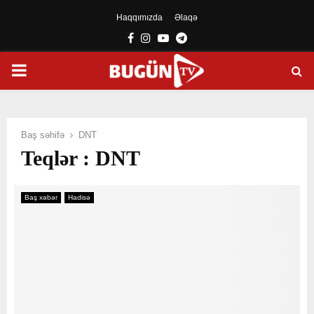
Haqqımızda
Əlaqə
Facebook
Instagram
Youtube
Telegram
PRIMARY
MENU
Baş səhifə
DNT
Teqlər : DNT
Baş xəbər
Hadisə