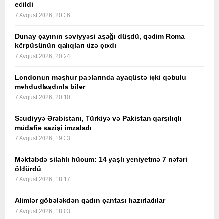
edildi
7 Avqust 2026, 20:36
Dunay çayının səviyyəsi aşağı düşdü, qədim Roma
körpüsünün qalıqları üzə çıxdı
7 Avqust 2026, 20:24
Londonun məşhur pablarında ayaqüstə içki qəbulu
məhdudlaşdırıla bilər
7 Avqust 2026, 20:10
Səudiyyə Ərəbistanı, Türkiyə və Pakistan qarşılıqlı
müdafiə sazişi imzaladı
7 Avqust 2026, 19:33
Məktəbdə silahlı hücum: 14 yaşlı yeniyetmə 7 nəfəri
öldürdü
7 Avqust 2026, 18:17
Alimlər göbələkdən qadın çantası hazırladılar
7 Avqust 2026, 18:03