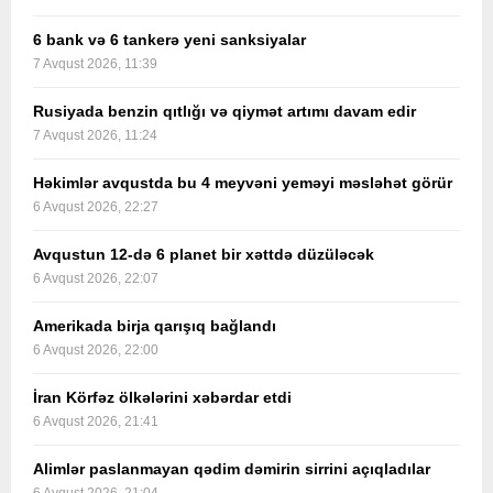
6 bank və 6 tankerə yeni sanksiyalar
7 Avqust 2026, 11:39
Rusiyada benzin qıtlığı və qiymət artımı davam edir
7 Avqust 2026, 11:24
Həkimlər avqustda bu 4 meyvəni yeməyi məsləhət görür
6 Avqust 2026, 22:27
Avqustun 12-də 6 planet bir xəttdə düzüləcək
6 Avqust 2026, 22:07
Amerikada birja qarışıq bağlandı
6 Avqust 2026, 22:00
İran Körfəz ölkələrini xəbərdar etdi
6 Avqust 2026, 21:41
Alimlər paslanmayan qədim dəmirin sirrini açıqladılar