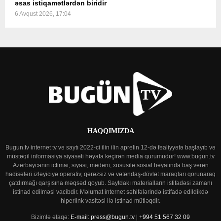
əsas istiqamətlərdən biridir
6 Avqust 2026, 17:04
HAQQIMIZDA
Bugun.tv internet tv və saytı 2022-ci ilin ilin aprelin 12-də fəaliyyətə başlayıb və
müstəqil informasiya siyasəti həyata keçirən media qurumudur! www.bugun.tv
Azərbaycanın ictimai, siyasi, mədəni, xüsusilə sosial həyatında baş verən
hadisələri izləyiciyə operativ, qərəzsiz və vətəndaş-dövlət maraqları qorunaraq
çatdırmağı qarşısına məqsəd qoyub. Saytdakı materialların istifadəsi zamanı
istinad edilməsi vacibdir. Məlumat internet səhifələrində istifadə edildikdə
hiperlink vasitəsi ilə istinad mütləqdir.
Bizimlə əlaqə:
E-mail: press@bugun.tv | +994 51 567 32 09