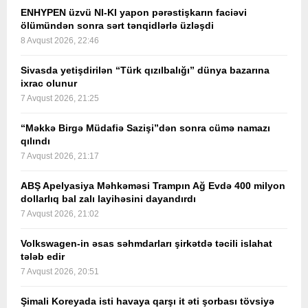
ENHYPEN üzvü NI-KI yapon pərəstişkarın faciəvi
ölümündən sonra sərt tənqidlərlə üzləşdi
8 Avqust 2026, 22:46
Sivasda yetişdirilən “Türk qızılbalığı” dünya bazarına
ixrac olunur
7 Avqust 2026, 21:25
“Məkkə Birgə Müdafiə Sazişi”dən sonra cümə namazı
qılındı
7 Avqust 2026, 21:17
ABŞ Apelyasiya Məhkəməsi Trampın Ağ Evdə 400 milyon
dollarlıq bal zalı layihəsini dayandırdı
7 Avqust 2026, 21:02
Volkswagen-in əsas səhmdarları şirkətdə təcili islahat
tələb edir
7 Avqust 2026, 20:51
Şimali Koreyada isti havaya qarşı it əti şorbası tövsiyə