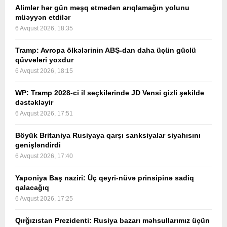
Alimlər hər gün məşq etmədən arıqlamağın yolunu
müəyyən etdilər
6 Avqust 2026, 18:35
Tramp: Avropa ölkələrinin ABŞ-dan daha üçün güclü
qüvvələri yoxdur
6 Avqust 2026, 18:15
WP: Tramp 2028-ci il seçkilərində JD Vensi gizli şəkildə
dəstəkləyir
6 Avqust 2026, 17:51
Böyük Britaniya Rusiyaya qarşı sanksiyalar siyahısını
genişləndirdi
6 Avqust 2026, 17:40
Yaponiya Baş naziri: Üç qeyri-nüvə prinsipinə sadiq
qalacağıq
6 Avqust 2026, 17:25
Qırğızıstan Prezidenti: Rusiya bazarı məhsullarımız üçün