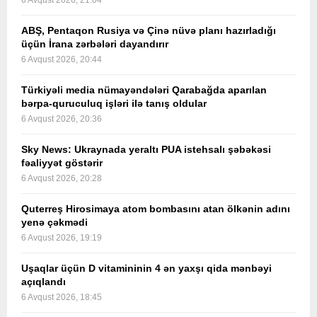
6 Avqust 2026, 21:04
ABŞ, Pentaqon Rusiya və Çinə nüvə planı hazırladığı
üçün İrana zərbələri dayandırır
6 Avqust 2026, 20:44
Türkiyəli media nümayəndələri Qarabağda aparılan
bərpa-quruculuq işləri ilə tanış oldular
6 Avqust 2026, 20:36
Sky News: Ukraynada yeraltı PUA istehsalı şəbəkəsi
fəaliyyət göstərir
6 Avqust 2026, 20:28
Quterreş Hirosimaya atom bombasını atan ölkənin adını
yenə çəkmədi
6 Avqust 2026, 19:19
Uşaqlar üçün D vitamininin 4 ən yaxşı qida mənbəyi
açıqlandı
6 Avqust 2026, 18:45