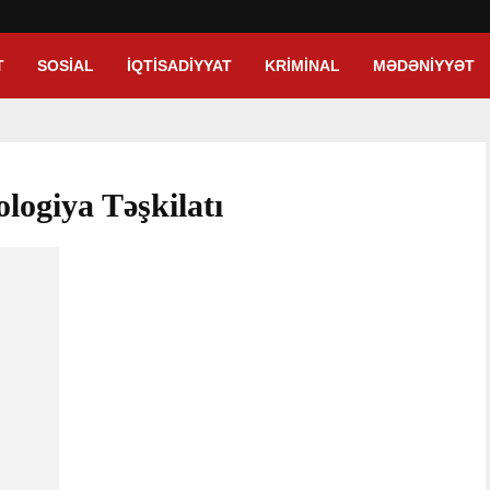
T
SOSIAL
İQTISADIYYAT
KRIMINAL
MƏDƏNIYYƏT
logiya Təşkilatı