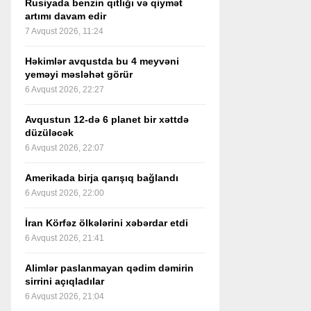
Rusiyada benzin qıtlığı və qiymət
artımı davam edir
7 Avqust 2026, 11:24
Həkimlər avqustda bu 4 meyvəni
yeməyi məsləhət görür
6 Avqust 2026, 22:27
Avqustun 12-də 6 planet bir xəttdə
düzüləcək
6 Avqust 2026, 22:07
Amerikada birja qarışıq bağlandı
6 Avqust 2026, 22:00
İran Körfəz ölkələrini xəbərdar etdi
6 Avqust 2026, 21:41
Alimlər paslanmayan qədim dəmirin
sirrini açıqladılar
6 Avqust 2026, 21:04