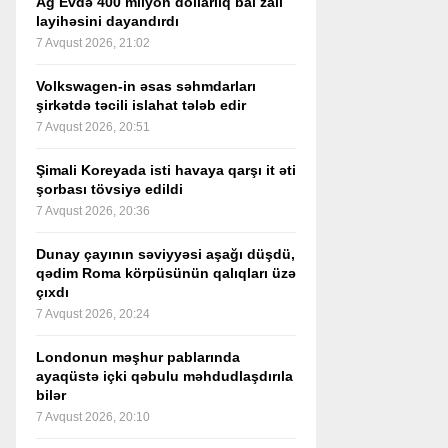
Ağ Evdə 400 milyon dollarlıq bal zalı
layihəsini dayandırdı
7 Avqust 2026, 21:02
Volkswagen-in əsas səhmdarları
şirkətdə təcili islahat tələb edir
7 Avqust 2026, 20:51
Şimali Koreyada isti havaya qarşı it əti
şorbası tövsiyə edildi
7 Avqust 2026, 20:36
Dunay çayının səviyyəsi aşağı düşdü,
qədim Roma körpüsünün qalıqları üzə
çıxdı
7 Avqust 2026, 20:24
Londonun məşhur pablarında
ayaqüstə içki qəbulu məhdudlaşdırıla
bilər
7 Avqust 2026, 20:10