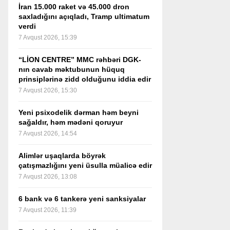
İran 15.000 raket və 45.000 dron
saxladığını açıqladı, Tramp ultimatum
verdi
7 Avqust 2026, 15:39
“LİON CENTRE” MMC rəhbəri DGK-
nın cavab məktubunun hüquq
prinsiplərinə zidd olduğunu iddia edir
7 Avqust 2026, 15:30
Yeni psixodelik dərman həm beyni
sağaldır, həm mədəni qoruyur
7 Avqust 2026, 14:54
Alimlər uşaqlarda böyrək
çatışmazlığını yeni üsulla müalicə edir
7 Avqust 2026, 13:08
6 bank və 6 tankerə yeni sanksiyalar
7 Avqust 2026, 11:39