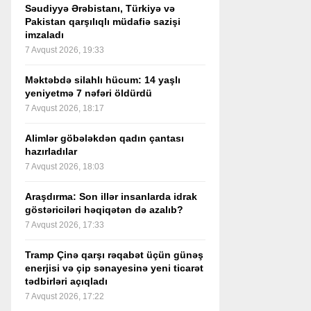
Səudiyyə Ərəbistanı, Türkiyə və
Pakistan qarşılıqlı müdafiə sazişi
imzaladı
7 Avqust 2026, 19:33
Məktəbdə silahlı hücum: 14 yaşlı
yeniyetmə 7 nəfəri öldürdü
7 Avqust 2026, 18:17
Alimlər göbələkdən qadın çantası
hazırladılar
7 Avqust 2026, 18:03
Araşdırma: Son illər insanlarda idrak
göstəriciləri həqiqətən də azalıb?
7 Avqust 2026, 17:33
Tramp Çinə qarşı rəqabət üçün günəş
enerjisi və çip sənayesinə yeni ticarət
tədbirləri açıqladı
7 Avqust 2026, 17:22