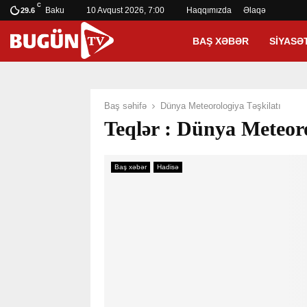
C
Baku
10 Avqust 2026, 7:00
Haqqımızda
Əlaqə
29.6
BAŞ XƏBƏR
SIYASƏ
Baş səhifə
Dünya Meteorologiya Təşkilatı
Teqlər : Dünya Meteoro
Baş xəbər
Hadisə