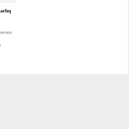
arlıq
peratur
l