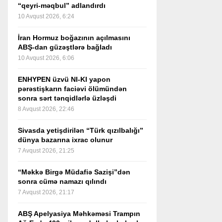
“qeyri-məqbul” adlandırdı
10 Avqust 2026, 6:24
İran Hormuz boğazının açılmasını
ABŞ-dan güzəştlərə bağladı
10 Avqust 2026, 6:06
ENHYPEN üzvü NI-KI yapon
pərəstişkarın faciəvi ölümündən
sonra sərt tənqidlərlə üzləşdi
8 Avqust 2026, 22:46
Sivasda yetişdirilən “Türk qızılbalığı”
dünya bazarına ixrac olunur
7 Avqust 2026, 21:25
“Məkkə Birgə Müdafiə Sazişi”dən
sonra cümə namazı qılındı
7 Avqust 2026, 21:17
ABŞ Apelyasiya Məhkəməsi Trampın