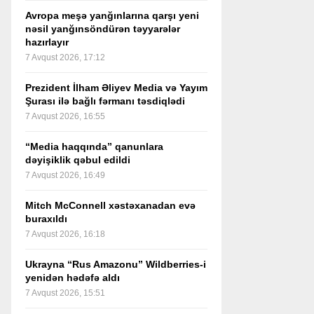
Avropa meşə yanğınlarına qarşı yeni
nəsil yanğınsöndürən təyyarələr
hazırlayır
7 Avqust 2026, 17:12
Prezident İlham Əliyev Media və Yayım
Şurası ilə bağlı fərmanı təsdiqlədi
7 Avqust 2026, 16:55
“Media haqqında” qanunlara
dəyişiklik qəbul edildi
7 Avqust 2026, 16:49
Mitch McConnell xəstəxanadan evə
buraxıldı
7 Avqust 2026, 16:18
Ukrayna “Rus Amazonu” Wildberries-i
yenidən hədəfə aldı
7 Avqust 2026, 15:51