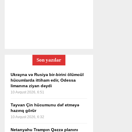
Son yazılar
Ukrayna və Rusiya bir-birini ölümcül
hücumlarda ittiham edir, Odessa
limanına ziyan dəydi
10 Avqust 2026, 6:51
Tayvan Çin hücumunu dəf etməyə
hazırıq görür
10 Avqust 2026, 6:32
Netanyahu Trampın Qəzzə planını