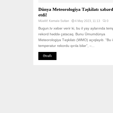
Dünya Meteorologiya Təşkilatı xəbərd
etdi!
Müəllif:
Kəmalə Sultan
4 May 2023, 11:13
0
Bugun.tv xəbər verir ki, bu il yay aylarında tem
rekord həddə çatacaq. Bunu Ümumdünya
Meteorologiya Təşkilatı (WMO) açıqlayıb. “Bu i
temperatur rekordu qırıla bilər”, –...
Ətraflı