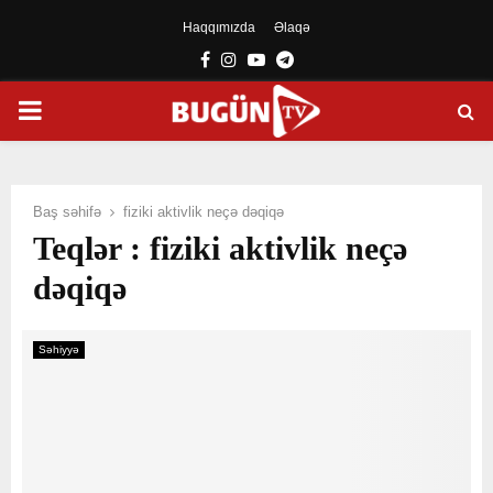
Haqqımızda
Əlaqə
Facebook
Instagram
Youtube
Telegram
PRIMARY
MENU
Baş səhifə
fiziki aktivlik neçə dəqiqə
Teqlər : fiziki aktivlik neçə
dəqiqə
Səhiyyə