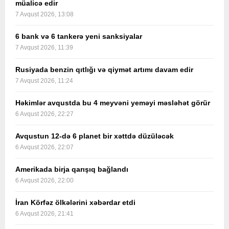
müalicə edir
7 Avqust 2026, 13:08
6 bank və 6 tankerə yeni sanksiyalar
7 Avqust 2026, 11:39
Rusiyada benzin qıtlığı və qiymət artımı davam edir
7 Avqust 2026, 11:24
Həkimlər avqustda bu 4 meyvəni yeməyi məsləhət görür
6 Avqust 2026, 22:27
Avqustun 12-də 6 planet bir xəttdə düzüləcək
6 Avqust 2026, 22:07
Amerikada birja qarışıq bağlandı
6 Avqust 2026, 22:00
İran Körfəz ölkələrini xəbərdar etdi
6 Avqust 2026, 21:41