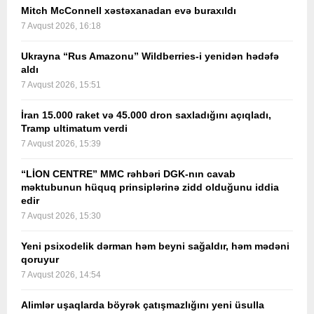
Mitch McConnell xəstəxanadan evə buraxıldı
7 Avqust 2026, 16:18
Ukrayna “Rus Amazonu” Wildberries-i yenidən hədəfə
aldı
7 Avqust 2026, 15:51
İran 15.000 raket və 45.000 dron saxladığını açıqladı,
Tramp ultimatum verdi
7 Avqust 2026, 15:39
“LİON CENTRE” MMC rəhbəri DGK-nın cavab
məktubunun hüquq prinsiplərinə zidd olduğunu iddia
edir
7 Avqust 2026, 15:30
Yeni psixodelik dərman həm beyni sağaldır, həm mədəni
qoruyur
7 Avqust 2026, 14:54
Alimlər uşaqlarda böyrək çatışmazlığını yeni üsulla