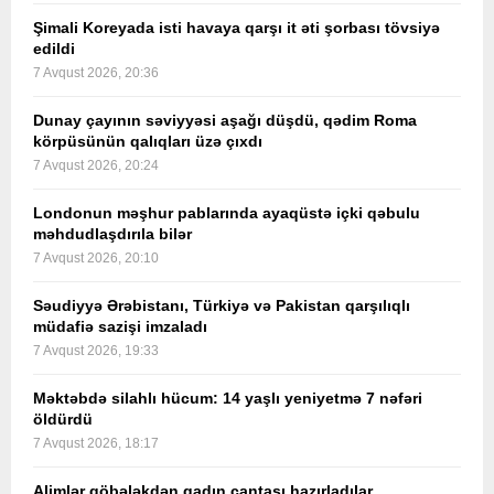
Şimali Koreyada isti havaya qarşı it əti şorbası tövsiyə
edildi
7 Avqust 2026, 20:36
Dunay çayının səviyyəsi aşağı düşdü, qədim Roma
körpüsünün qalıqları üzə çıxdı
7 Avqust 2026, 20:24
Londonun məşhur pablarında ayaqüstə içki qəbulu
məhdudlaşdırıla bilər
7 Avqust 2026, 20:10
Səudiyyə Ərəbistanı, Türkiyə və Pakistan qarşılıqlı
müdafiə sazişi imzaladı
7 Avqust 2026, 19:33
Məktəbdə silahlı hücum: 14 yaşlı yeniyetmə 7 nəfəri
öldürdü
7 Avqust 2026, 18:17
Alimlər göbələkdən qadın çantası hazırladılar