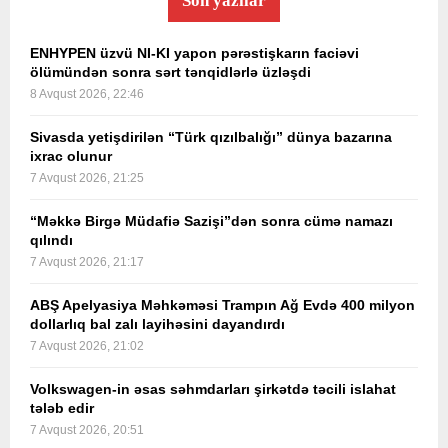
Son yazılar
ENHYPEN üzvü NI-KI yapon pərəstişkarın faciəvi
ölümündən sonra sərt tənqidlərlə üzləşdi
8 Avqust 2026, 22:46
Sivasda yetişdirilən “Türk qızılbalığı” dünya bazarına
ixrac olunur
7 Avqust 2026, 21:25
“Məkkə Birgə Müdafiə Sazişi”dən sonra cümə namazı
qılındı
7 Avqust 2026, 21:17
ABŞ Apelyasiya Məhkəməsi Trampın Ağ Evdə 400 milyon
dollarlıq bal zalı layihəsini dayandırdı
7 Avqust 2026, 21:02
Volkswagen-in əsas səhmdarları şirkətdə təcili islahat
tələb edir
7 Avqust 2026, 20:51