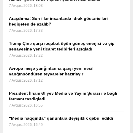
7 Avqust 2026, 18:03
Araşdırma: Son illər insanlarda idrak göstəriciləri
həqiqətən də azalıb?
7 Avqust 2026, 17:33
Tramp Çinə qarşı rəqabət üçün günəş enerjisi və çip
sənayesinə yeni ticarət tədbirləri açıqladı
7 Avqust 2026, 17:22
Avropa meşə yanğınlarına qarşı yeni nəsil
yanğınsöndürən təyyarələr hazırlayır
7 Avqust 2026, 17:12
Prezident İlham Əliyev Media və Yayım Şurası ilə bağlı
fərmanı təsdiqlədi
7 Avqust 2026, 16:55
“Media haqqında” qanunlara dəyişiklik qəbul edildi
7 Avqust 2026, 16:49