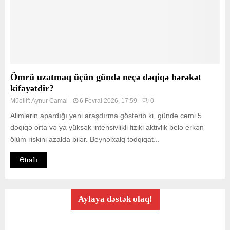
Ömrü uzatmaq üçün gündə neçə dəqiqə hərəkət
kifayətdir?
Müəllif:
Aynur Camal
6 Fevral 2026, 17:59
0
Alimlərin apardığı yeni araşdırma göstərib ki, gündə cəmi 5
dəqiqə orta və ya yüksək intensivlikli fiziki aktivlik belə erkən
ölüm riskini azalda bilər. Beynəlxalq tədqiqat...
Ətraflı
Aylaya dəstək olaq!