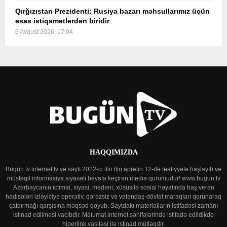
Qırğızıstan Prezidenti: Rusiya bazarı məhsullarımız üçün
əsas istiqamətlərdən biridir
6 Avqust 2026, 17:04
HAQQIMIZDA
Bugun.tv internet tv və saytı 2022-ci ilin ilin aprelin 12-də fəaliyyətə başlayıb və
müstəqil informasiya siyasəti həyata keçirən media qurumudur! www.bugun.tv
Azərbaycanın ictimai, siyasi, mədəni, xüsusilə sosial həyatında baş verən
hadisələri izləyiciyə operativ, qərəzsiz və vətəndaş-dövlət maraqları qorunaraq
çatdırmağı qarşısına məqsəd qoyub. Saytdakı materialların istifadəsi zamanı
istinad edilməsi vacibdir. Məlumat internet səhifələrində istifadə edildikdə
hiperlink vasitəsi ilə istinad mütləqdir.