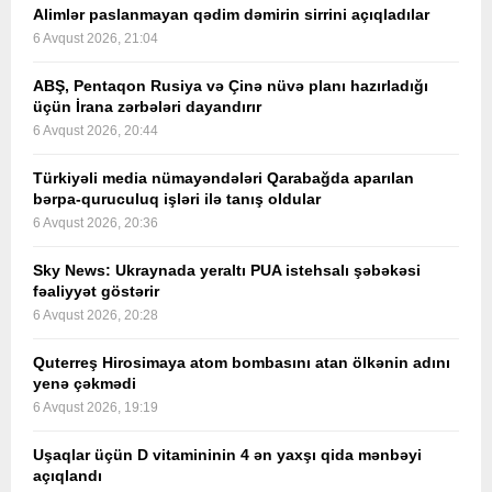
Alimlər paslanmayan qədim dəmirin sirrini açıqladılar
6 Avqust 2026, 21:04
ABŞ, Pentaqon Rusiya və Çinə nüvə planı hazırladığı
üçün İrana zərbələri dayandırır
6 Avqust 2026, 20:44
Türkiyəli media nümayəndələri Qarabağda aparılan
bərpa-quruculuq işləri ilə tanış oldular
6 Avqust 2026, 20:36
Sky News: Ukraynada yeraltı PUA istehsalı şəbəkəsi
fəaliyyət göstərir
6 Avqust 2026, 20:28
Quterreş Hirosimaya atom bombasını atan ölkənin adını
yenə çəkmədi
6 Avqust 2026, 19:19
Uşaqlar üçün D vitamininin 4 ən yaxşı qida mənbəyi
açıqlandı