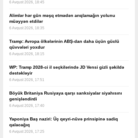
6 Avqust 2026, 18:45
Alimlər hər gün məşq etmədən arıqlamağın yolunu
müəyyən etdilər
6 Avqust 2026, 18:35
Tramp: Avropa ölkələrinin ABŞ-dan daha üçün güclü
qüvvələri yoxdur
6 Avqust 2026, 18:15
WP: Tramp 2028-ci il seçkilərində JD Vensi gizli şəkildə
dəstəkləyir
6 Avqust 2026, 17:51
Böyük Britaniya Rusiyaya qarşı sanksiyalar siyahısını
genişləndirdi
6 Avqust 2026, 17:40
Yaponiya Baş naziri: Üç qeyri-nüvə prinsipinə sadiq
qalacağıq
6 Avqust 2026, 17:25