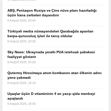
ABŞ, Pentaqon Rusiya və Çinə nüvə planı hazırladığı
üçün İrana zərbələri dayandırır
6 Avqust 2026, 20:44
Türkiyəli media nümayəndələri Qarabağda aparılan
bərpa-quruculuq işləri ilə tanış oldular
6 Avqust 2026, 20:36
Sky News: Ukraynada yeraltı PUA istehsalı şəbəkəsi
fəaliyyət göstərir
6 Avqust 2026, 20:28
Quterreş Hirosimaya atom bombasını atan ölkənin adını
yenə çəkmədi
6 Avqust 2026, 19:19
Uşaqlar üçün D vitamininin 4 ən yaxşı qida mənbəyi
açıqlandı
6 Avqust 2026, 18:45