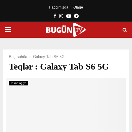
Haqqımızda
Əlaqə
Facebook
Instagram
Youtube
Telegram
PRIMARY
MENU
Baş səhifə
Galaxy Tab S6 5G
Teqlər : Galaxy Tab S6 5G
Texnologiya