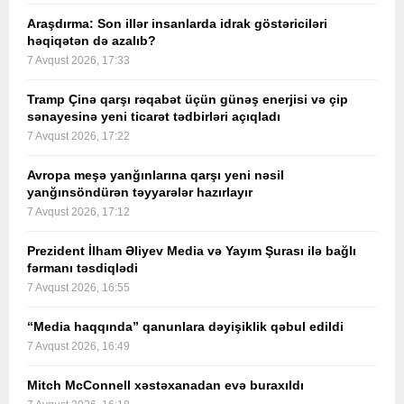
Araşdırma: Son illər insanlarda idrak göstəriciləri
həqiqətən də azalıb?
7 Avqust 2026, 17:33
Tramp Çinə qarşı rəqabət üçün günəş enerjisi və çip
sənayesinə yeni ticarət tədbirləri açıqladı
7 Avqust 2026, 17:22
Avropa meşə yanğınlarına qarşı yeni nəsil
yanğınsöndürən təyyarələr hazırlayır
7 Avqust 2026, 17:12
Prezident İlham Əliyev Media və Yayım Şurası ilə bağlı
fərmanı təsdiqlədi
7 Avqust 2026, 16:55
“Media haqqında” qanunlara dəyişiklik qəbul edildi
7 Avqust 2026, 16:49
Mitch McConnell xəstəxanadan evə buraxıldı