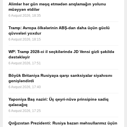
Alimlər hər gün məşq etmədən arıqlamağın yolunu
müəyyən etdilər
6 Avqust 2026, 18:35
Tramp: Avropa ölkələrinin ABŞ-dan daha üçün güclü
qüvvələri yoxdur
6 Avqust 2026, 18:15
WP: Tramp 2028-ci il seçkilərində JD Vensi gizli şəkildə
dəstəkləyir
6 Avqust 2026, 17:51
Böyük Britaniya Rusiyaya qarşı sanksiyalar siyahısını
genişləndirdi
6 Avqust 2026, 17:40
Yaponiya Baş naziri: Üç qeyri-nüvə prinsipinə sadiq
qalacağıq
6 Avqust 2026, 17:25
Qırğızıstan Prezidenti: Rusiya bazarı məhsullarımız üçün