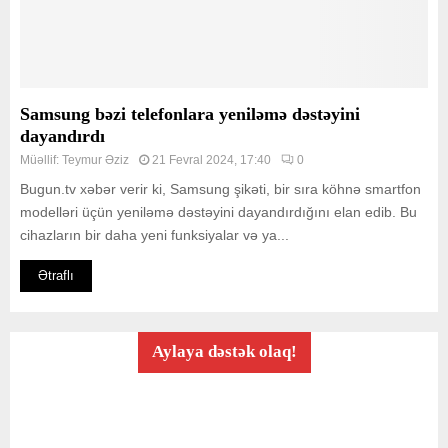
Samsung bəzi telefonlara yeniləmə dəstəyini
dayandırdı
Müəllif:
Teymur Əziz
21 Fevral 2024, 17:40
0
Bugun.tv xəbər verir ki, Samsung şikəti, bir sıra köhnə smartfon
modelləri üçün yeniləmə dəstəyini dayandırdığını elan edib. Bu
cihazların bir daha yeni funksiyalar və ya...
Ətraflı
Aylaya dəstək olaq!