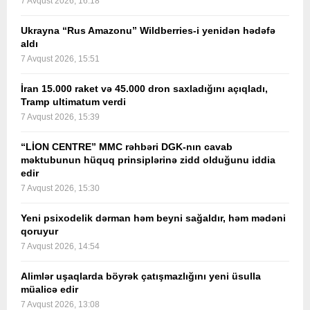
7 Avqust 2026, 16:18
Ukrayna “Rus Amazonu” Wildberries-i yenidən hədəfə
aldı
7 Avqust 2026, 15:51
İran 15.000 raket və 45.000 dron saxladığını açıqladı,
Tramp ultimatum verdi
7 Avqust 2026, 15:39
“LİON CENTRE” MMC rəhbəri DGK-nın cavab
məktubunun hüquq prinsiplərinə zidd olduğunu iddia
edir
7 Avqust 2026, 15:30
Yeni psixodelik dərman həm beyni sağaldır, həm mədəni
qoruyur
7 Avqust 2026, 14:54
Alimlər uşaqlarda böyrək çatışmazlığını yeni üsulla
müalicə edir
7 Avqust 2026, 13:08