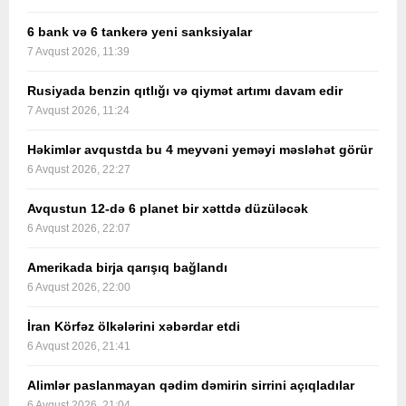
6 bank və 6 tankerə yeni sanksiyalar
7 Avqust 2026, 11:39
Rusiyada benzin qıtlığı və qiymət artımı davam edir
7 Avqust 2026, 11:24
Həkimlər avqustda bu 4 meyvəni yeməyi məsləhət görür
6 Avqust 2026, 22:27
Avqustun 12-də 6 planet bir xəttdə düzüləcək
6 Avqust 2026, 22:07
Amerikada birja qarışıq bağlandı
6 Avqust 2026, 22:00
İran Körfəz ölkələrini xəbərdar etdi
6 Avqust 2026, 21:41
Alimlər paslanmayan qədim dəmirin sirrini açıqladılar
6 Avqust 2026, 21:04