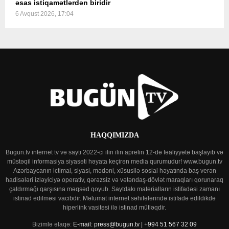
əsas istiqamətlərdən biridir
6 Avqust 2026, 17:04
HAQQIMIZDA
Bugun.tv internet tv və saytı 2022-ci ilin ilin aprelin 12-də fəaliyyətə başlayıb və
müstəqil informasiya siyasəti həyata keçirən media qurumudur! www.bugun.tv
Azərbaycanın ictimai, siyasi, mədəni, xüsusilə sosial həyatında baş verən
hadisələri izləyiciyə operativ, qərəzsiz və vətəndaş-dövlət maraqları qorunaraq
çatdırmağı qarşısına məqsəd qoyub. Saytdakı materialların istifadəsi zamanı
istinad edilməsi vacibdir. Məlumat internet səhifələrində istifadə edildikdə
hiperlink vasitəsi ilə istinad mütləqdir.
Bizimlə əlaqə:
E-mail: press@bugun.tv | +994 51 567 32 09