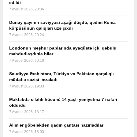
edildi
7 Avqust 2026, 20:36
Dunay çayının səviyyəsi aşağı düşdü, qədim Roma
körpüsünün qalıqları üzə çıxdı
7 Avqust 2026, 20:24
Londonun məşhur pablarında ayaqüstə içki qəbulu
məhdudlaşdırıla bilər
7 Avqust 2026, 20:10
Səudiyyə Ərəbistanı, Türkiyə və Pakistan qarşılıqlı
müdafiə sazişi imzaladı
7 Avqust 2026, 19:33
Məktəbdə silahlı hücum: 14 yaşlı yeniyetmə 7 nəfəri
öldürdü
7 Avqust 2026, 18:17
Alimlər göbələkdən qadın çantası hazırladılar
7 Avqust 2026, 18:03