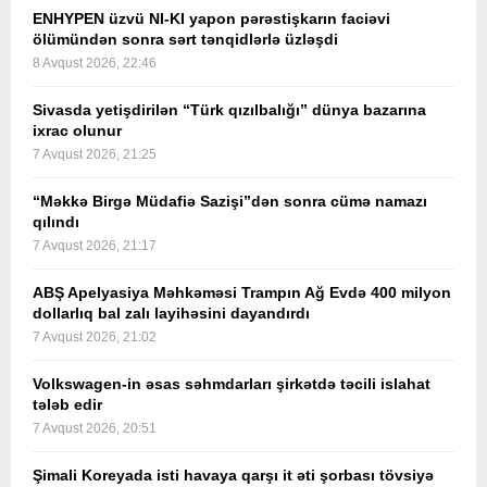
ENHYPEN üzvü NI-KI yapon pərəstişkarın faciəvi
ölümündən sonra sərt tənqidlərlə üzləşdi
8 Avqust 2026, 22:46
Sivasda yetişdirilən “Türk qızılbalığı” dünya bazarına
ixrac olunur
7 Avqust 2026, 21:25
“Məkkə Birgə Müdafiə Sazişi”dən sonra cümə namazı
qılındı
7 Avqust 2026, 21:17
ABŞ Apelyasiya Məhkəməsi Trampın Ağ Evdə 400 milyon
dollarlıq bal zalı layihəsini dayandırdı
7 Avqust 2026, 21:02
Volkswagen-in əsas səhmdarları şirkətdə təcili islahat
tələb edir
7 Avqust 2026, 20:51
Şimali Koreyada isti havaya qarşı it əti şorbası tövsiyə