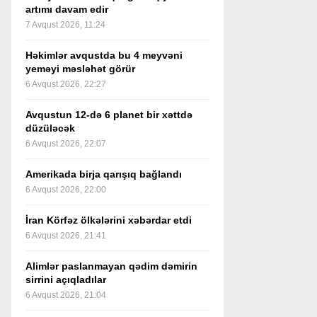
artımı davam edir
7 Avqust 2026, 11:24
Həkimlər avqustda bu 4 meyvəni
yeməyi məsləhət görür
6 Avqust 2026, 22:27
Avqustun 12-də 6 planet bir xəttdə
düzüləcək
6 Avqust 2026, 22:07
Amerikada birja qarışıq bağlandı
6 Avqust 2026, 22:00
İran Körfəz ölkələrini xəbərdar etdi
6 Avqust 2026, 21:41
Alimlər paslanmayan qədim dəmirin
sirrini açıqladılar
6 Avqust 2026, 21:04