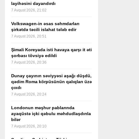
layihəsini dayandırdı
7 Avqust 2026, 21:02
Volkswagen-in əsas səhmdarları
şirkətdə təcili islahat tələb edir
7 Avqust 2026, 20:51
Şimali Koreyada isti havaya qarşı it əti
şorbası tövsiyə edildi
7 Avqust 2026, 20:36
Dunay çayının səviyyəsi aşağı düşdü,
qədim Roma körpüsünün qalıqları üzə
çıxdı
7 Avqust 2026, 20:24
Londonun məşhur pablarında
ayaqüstə içki qəbulu məhdudlaşdırıla
bilər
7 Avqust 2026, 20:10