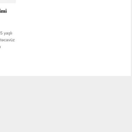
imi
5 yaşlı
i təcavüz
m