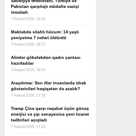
Səudiyyə Ərəbistanı, Türkiyə və
Pakistan qarşılıqlı müdafiə sazişi
imzaladı
7 Avqust 2026, 19:33
Məktəbdə silahlı hücum: 14 yaşlı
yeniyetmə 7 nəfəri öldürdü
7 Avqust 2026, 18:17
Alimlər göbələkdən qadın çantası
hazırladılar
7 Avqust 2026, 18:03
Araşdırma: Son illər insanlarda idrak
göstəriciləri həqiqətən də azalıb?
7 Avqust 2026, 17:33
Tramp Çinə qarşı rəqabət üçün günəş
enerjisi və çip sənayesinə yeni ticarət
tədbirləri açıqladı
7 Avqust 2026, 17:22