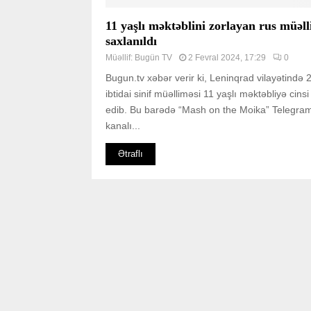
11 yaşlı məktəblini zorlayan rus müəll
saxlanıldı
Müəllif:
Bugün TV
2 Fevral 2024, 17:29
0
Bugun.tv xəbər verir ki, Leninqrad vilayətində 2
ibtidai sinif müəlliməsi 11 yaşlı məktəbliyə cins
edib. Bu barədə “Mash on the Moika” Telegra
kanalı...
Ətraflı