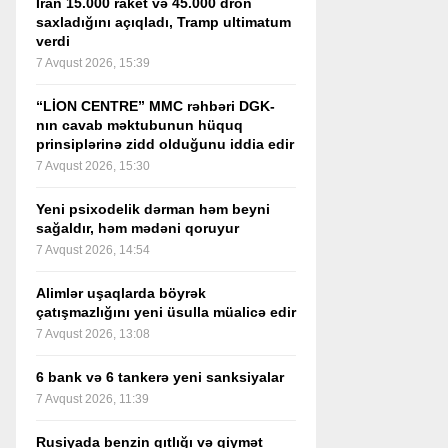
İran 15.000 raket və 45.000 dron
saxladığını açıqladı, Tramp ultimatum
verdi
7 Avqust 2026, 15:39
“LİON CENTRE” MMC rəhbəri DGK-
nın cavab məktubunun hüquq
prinsiplərinə zidd olduğunu iddia edir
7 Avqust 2026, 15:30
Yeni psixodelik dərman həm beyni
sağaldır, həm mədəni qoruyur
7 Avqust 2026, 14:54
Alimlər uşaqlarda böyrək
çatışmazlığını yeni üsulla müalicə edir
7 Avqust 2026, 13:08
6 bank və 6 tankerə yeni sanksiyalar
7 Avqust 2026, 11:39
Rusiyada benzin qıtlığı və qiymət