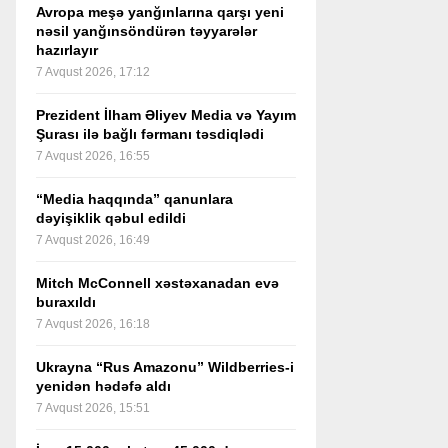
Avropa meşə yanğınlarına qarşı yeni
nəsil yanğınsöndürən təyyarələr
hazırlayır
7 Avqust 2026, 17:12
Prezident İlham Əliyev Media və Yayım
Şurası ilə bağlı fərmanı təsdiqlədi
7 Avqust 2026, 16:55
“Media haqqında” qanunlara
dəyişiklik qəbul edildi
7 Avqust 2026, 16:49
Mitch McConnell xəstəxanadan evə
buraxıldı
7 Avqust 2026, 16:18
Ukrayna “Rus Amazonu” Wildberries-i
yenidən hədəfə aldı
7 Avqust 2026, 15:51