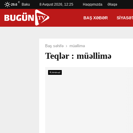
C
Baku
8 Avqust 2026, 12:25
Haqqımızda
Əlaqə
29.6
BAŞ XƏBƏR
SIYASƏ
Baş səhifə
müəllimə
Teqlər : müəllimə
Kriminal