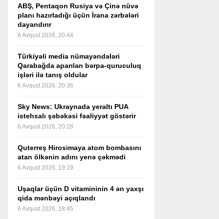
ABŞ, Pentaqon Rusiya və Çinə nüvə
planı hazırladığı üçün İrana zərbələri
dayandırır
6 Avqust 2026, 20:44
Türkiyəli media nümayəndələri
Qarabağda aparılan bərpa-quruculuq
işləri ilə tanış oldular
6 Avqust 2026, 20:36
Sky News: Ukraynada yeraltı PUA
istehsalı şəbəkəsi fəaliyyət göstərir
6 Avqust 2026, 20:28
Quterreş Hirosimaya atom bombasını
atan ölkənin adını yenə çəkmədi
6 Avqust 2026, 19:19
Uşaqlar üçün D vitamininin 4 ən yaxşı
qida mənbəyi açıqlandı
6 Avqust 2026, 18:45