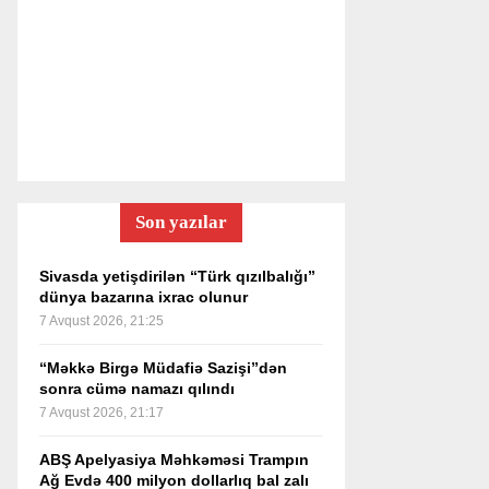
Son yazılar
Sivasda yetişdirilən “Türk qızılbalığı”
dünya bazarına ixrac olunur
7 Avqust 2026, 21:25
“Məkkə Birgə Müdafiə Sazişi”dən
sonra cümə namazı qılındı
7 Avqust 2026, 21:17
ABŞ Apelyasiya Məhkəməsi Trampın
Ağ Evdə 400 milyon dollarlıq bal zalı